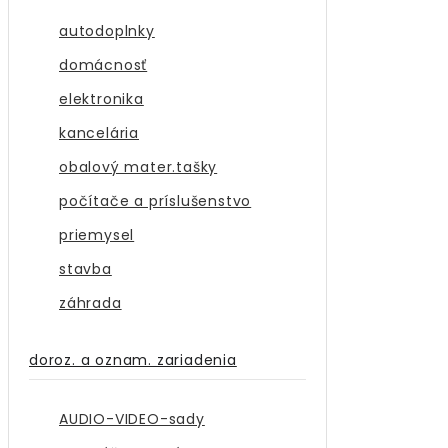
autodoplnky
domácnosť
elektronika
kancelária
obalový mater.tašky
počítače a príslušenstvo
priemysel
stavba
záhrada
doroz. a oznam. zariadenia
AUDIO-VIDEO-sady