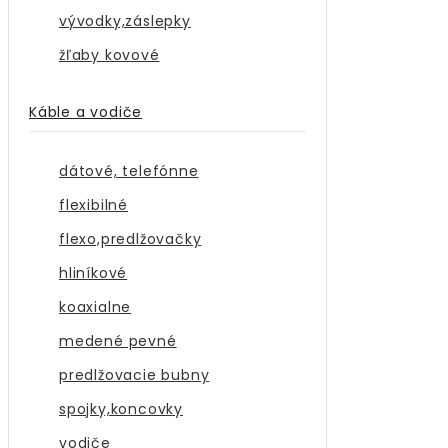
vývodky,záslepky
žľaby kovové
Káble a vodiče
dátové, telefónne
flexibilné
flexo,predlžovačky
hliníkové
koaxialne
medené pevné
predlžovacie bubny
spojky,koncovky
vodiče