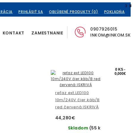
TRÁCIA
PRIHLÁSIŤ SA
OBĽÚBENÉ PRODUKTY (0)
POKLADŇA
0907926015
KONTAKT
ZAMESTNANIE
INKOM@INKOM.SK
0 KS -
0,000€
reťaz ext.LED100
10m/240V čier.káb/B
red červená ISKRIVÁ
44,280€
Skladom
(55 ks)