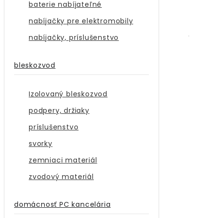
baterie nabíjateľné
nabíjačky pre elektromobily
nabíjačky, príslušenstvo
bleskozvod
Izolovaný bleskozvod
podpery, držiaky
príslušenstvo
svorky
zemniaci materiál
zvodový materiál
domácnosť PC kancelária