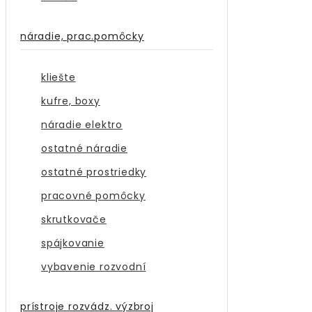
náradie, prac.pomôcky
kliešte
kufre, boxy
náradie elektro
ostatné náradie
ostatné prostriedky
pracovné pomôcky
skrutkovače
spájkovanie
vybavenie rozvodní
prístroje rozvádz. výzbroj