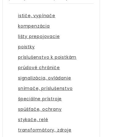
ističe, vypínače
kompenzácia
lišty prepojovacie
poistky
príslušenstvo k poistkám
prúdové chrániče
signalizácia, ovládanie
snímače, príslušenstvo
špeciálne prístroje
spúšťače, ochrany
stykače, relé
transformátory, zdroje