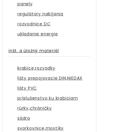
panely
regulátory nabíjania
rozvodnice DC
ukladanie energie
inšt. a úložný materiál
krabice,rozvodky
lišty prepojovacie DIN,NIEDAX
lišty PVC
príslušenstvo ku krabiciam
rúrky,chráničky
sádra
svorkovnice,mostíky