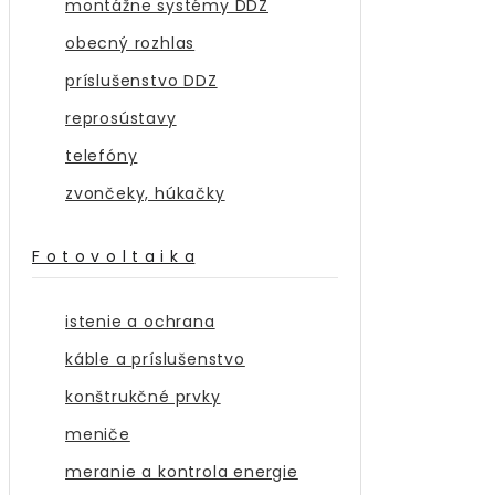
montážne systémy DDZ
obecný rozhlas
príslušenstvo DDZ
reprosústavy
telefóny
zvončeky, húkačky
F o t o v o l t a i k a
istenie a ochrana
káble a príslušenstvo
konštrukčné prvky
meniče
meranie a kontrola energie