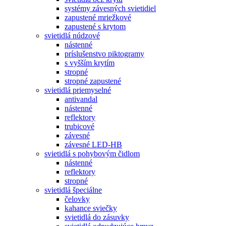
systémy závesných svietidiel
zapustené mriežkové
zapustené s krytom
svietidlá núdzové
nástenné
príslušenstvo piktogramy
s vyšším krytím
stropné
stropné zapustené
svietidlá priemyselné
antivandal
nástenné
reflektory
trubicové
závesné
závesné LED-HB
svietidlá s pohybovým čidlom
nástenné
reflektory
stropné
svietidlá špeciálne
čelovky
kahance sviečky
svietidlá do zásuvky