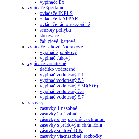
vypínače Ex
vypínače špeciálne
ovládače INELS
ovládače KAPPAK
ovládače rádiofrekvenčné
senzory pohybu
stmievače
žaluziové, kartové
vypínače ťahové, šporákové
vypínač šporákový
vypínač ťahový
vypínače vodotesné
tlačítko vodotesné
vypínač vodotesný č.1
vypínač vodotesný č.5
vypínač vodotesný č.5B(6+6)
vypínač vodotesný č.6
vypínač vodotesný č.7
zásuvky
zásuvky 1-násobné
zásuvky 2-násobné
zásuvky s prep. a prúd. ochranou
zásuvky s prúdovým chráničom
zásuvky soklové DIN
zásuvky viacnásobné, rozbočky