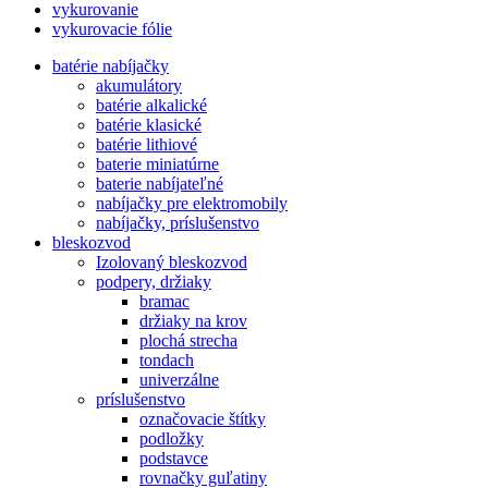
vykurovanie
vykurovacie fólie
batérie nabíjačky
akumulátory
batérie alkalické
batérie klasické
batérie lithiové
baterie miniatúrne
baterie nabíjateľné
nabíjačky pre elektromobily
nabíjačky, príslušenstvo
bleskozvod
Izolovaný bleskozvod
podpery, držiaky
bramac
držiaky na krov
plochá strecha
tondach
univerzálne
príslušenstvo
označovacie štítky
podložky
podstavce
rovnačky guľatiny