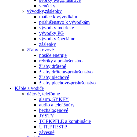
svorky wago,lustrové
venčeky
vývodky,záslepky
matice k vývodkám
príslušenstvo k vývodkám
vývodky metrické
vývodky PG
vývodky špeciálne
záslepky
žľaby kovové
nosiče energie
rebríky a príslušenstvo
žľaby drôtené
žľaby drôtené-príslušenstvo
žľaby plechové
žľaby plechové-príslušenstvo
Káble a vodiče
dátové, telefónne
alarm, SYKFY
audio a telef.šnúry
bezhalogenové
JYSTY
TCEKPFLE a kombinácie
UTP,FTP,STP
závesné