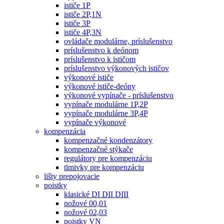
ističe 1P
ističe 2P,1N
ističe 3P
ističe 4P,3N
ovládače modulárne, príslušenstvo
príslušenstvo k deónom
príslušenstvo k ističom
príslušenstvo výkonových ističov
výkonové ističe
výkonové ističe-deóny
výkonové vypínače - príslušenstvo
vypínače modulárne 1P,2P
vypínače modulárne 3P,4P
vypínače výkonové
kompenzácia
kompenzačné kondenzátory
kompenzačné stýkače
regulátory pre kompenzáciu
tlmivky pre kompenzáciu
lišty prepojovacie
poistky
klasické DI DII DIII
nožové 00,01
nožové 02,03
poistky VN