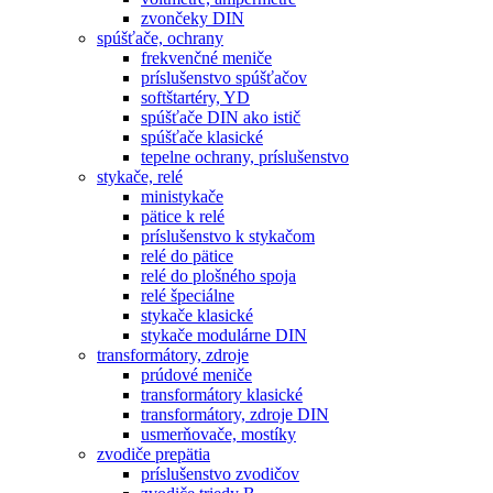
zvončeky DIN
spúšťače, ochrany
frekvenčné meniče
príslušenstvo spúšťačov
softštartéry, YD
spúšťače DIN ako istič
spúšťače klasické
tepelne ochrany, príslušenstvo
stykače, relé
ministykače
pätice k relé
príslušenstvo k stykačom
relé do pätice
relé do plošného spoja
relé špeciálne
stykače klasické
stykače modulárne DIN
transformátory, zdroje
prúdové meniče
transformátory klasické
transformátory, zdroje DIN
usmerňovače, mostíky
zvodiče prepätia
príslušenstvo zvodičov