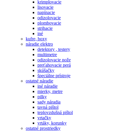
krimplovacie
lisovacie
napínacie
odizolovacie
plombovacie
strihacie
iné
kufre, boxy
náradie elektro
detektory , testery
multimetre
odizolovacie nože
preťahovacie perá
skúšačky
špeciálne prístroje
ostatné náradie
iné náradie
mierky, metre
pilky
sady náradia
tavná pištol
teplovzdušná pištol
vrtačky
vrtáky, korunky
ostatné prostriedky