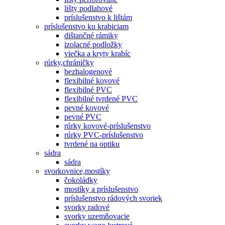
lišty podlahové
príslušenstvo k lištám
príslušenstvo ku krabiciam
dištančné rámiky
izolacné podložky
viečka a kryty krabíc
rúrky,chráničky
bezhalogenové
flexibilné kovové
flexibilné PVC
flexibilné tvrdené PVC
pevné kovové
pevné PVC
rúrky kovové-príslušenstvo
rúrky PVC-príslušenstvo
tvrdené na optiku
sádra
sádra
svorkovnice,mostíky
čokoládky
mostíky a príslušenstvo
príslušenstvo rádových svoriek
svorky radové
svorky uzemňovacie