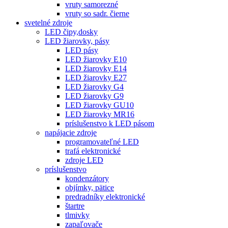
vruty samorezné
vruty so sadr. čierne
svetelné zdroje
LED čipy,dosky
LED žiarovky, pásy
LED pásy
LED žiarovky E10
LED žiarovky E14
LED žiarovky E27
LED žiarovky G4
LED žiarovky G9
LED žiarovky GU10
LED žiarovky MR16
príslušenstvo k LED pásom
napájacie zdroje
programovateľné LED
trafá elektronické
zdroje LED
príslušenstvo
kondenzátory
objímky, pätice
predradníky elektronické
štartre
tlmivky
zapaľovače