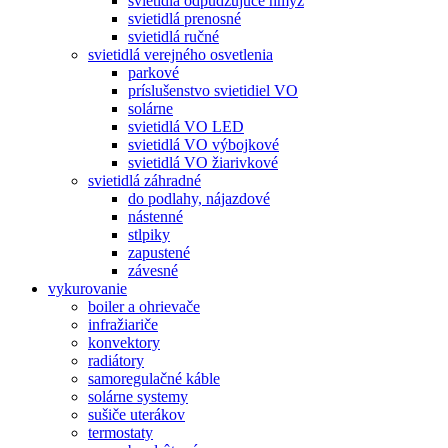
svietidlá odpudzujúce hmyz
svietidlá prenosné
svietidlá ručné
svietidlá verejného osvetlenia
parkové
príslušenstvo svietidiel VO
solárne
svietidlá VO LED
svietidlá VO výbojkové
svietidlá VO žiarivkové
svietidlá záhradné
do podlahy, nájazdové
nástenné
stlpiky
zapustené
závesné
vykurovanie
boiler a ohrievače
infražiariče
konvektory
radiátory
samoregulačné káble
solárne systemy
sušiče uterákov
termostaty