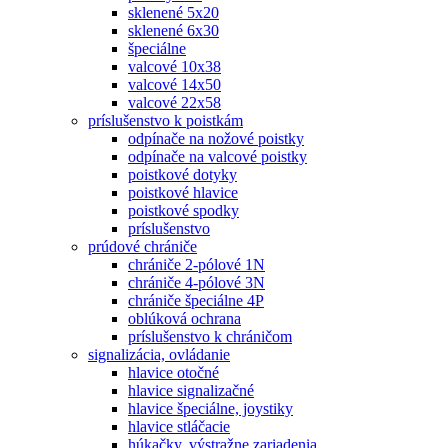
sklenené 5x20
sklenené 6x30
špeciálne
valcové 10x38
valcové 14x50
valcové 22x58
príslušenstvo k poistkám
odpínače na nožové poistky
odpínače na valcové poistky
poistkové dotyky
poistkové hlavice
poistkové spodky
príslušenstvo
prúdové chrániče
chrániče 2-pólové 1N
chrániče 4-pólové 3N
chrániče špeciálne 4P
oblúková ochrana
príslušenstvo k chráničom
signalizácia, ovládanie
hlavice otočné
hlavice signalizačné
hlavice špeciálne, joystiky
hlavice stláčacie
húkačky, výstražne zariadenia