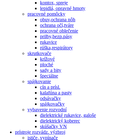
kontox, spreje
lepidlá, opravné hmoty
pracovné pomôcky
obuv,ochrana nôh
ochrana očí,tváre
pracovné oblečenie
prilby,bezp.pásy
rukavice
rúška,respirátory
skrutkovače
krížové
ploché
sady a bity
špeciálne
spájkovanie
cín a prísl.
kalafúna a pasty
odsávačky
spájkovačky
vybavenie rozvodní
dielektrické rukavice, galoše
dielektrický koberec
skúšačky VN
prístroje rozvádz. výzbroj
ističe, vypínače