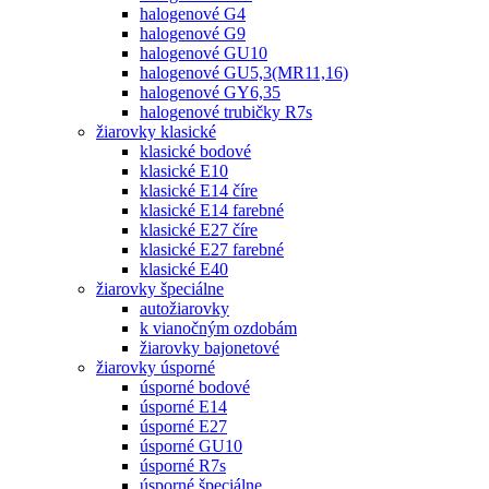
halogenové G4
halogenové G9
halogenové GU10
halogenové GU5,3(MR11,16)
halogenové GY6,35
halogenové trubičky R7s
žiarovky klasické
klasické bodové
klasické E10
klasické E14 číre
klasické E14 farebné
klasické E27 číre
klasické E27 farebné
klasické E40
žiarovky špeciálne
autožiarovky
k vianočným ozdobám
žiarovky bajonetové
žiarovky úsporné
úsporné bodové
úsporné E14
úsporné E27
úsporné GU10
úsporné R7s
úsporné špeciálne