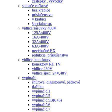
záslepky , vývodky
spínače vačkové
bez krabice
príslušenstvo
v krabici
špeciálne sp.
vidlice zásuvky 400V
125A/400V
16A/400V
32A/400V
63A/400V
nevýbušné EX
redukcie, príslušenstvo
vidlice, konektory
konektory RJ, TV
vidlice 230V
vidlice špec. 24V,48V
vypínače
šnúrové, digestorové, páčkové
tlačítko
vypínač č.1
vypínač č.5
vypínač č.5B(6+6)
vypínač č.6
vypínač č.7