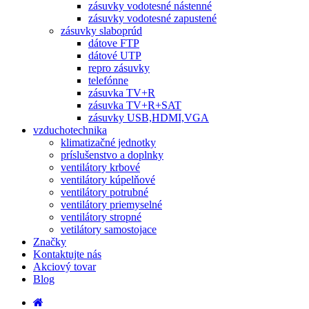
zásuvky vodotesné nástenné
zásuvky vodotesné zapustené
zásuvky slaboprúd
dátove FTP
dátové UTP
repro zásuvky
telefónne
zásuvka TV+R
zásuvka TV+R+SAT
zásuvky USB,HDMI,VGA
vzduchotechnika
klimatizačné jednotky
príslušenstvo a doplnky
ventilátory krbové
ventilátory kúpelňové
ventilátory potrubné
ventilátory priemyselné
ventilátory stropné
vetilátory samostojace
Značky
Kontaktujte nás
Akciový tovar
Blog