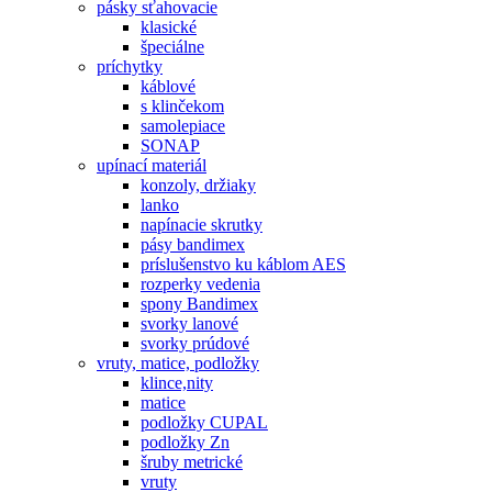
pásky sťahovacie
klasické
špeciálne
príchytky
káblové
s klinčekom
samolepiace
SONAP
upínací materiál
konzoly, držiaky
lanko
napínacie skrutky
pásy bandimex
príslušenstvo ku káblom AES
rozperky vedenia
spony Bandimex
svorky lanové
svorky prúdové
vruty, matice, podložky
klince,nity
matice
podložky CUPAL
podložky Zn
šruby metrické
vruty