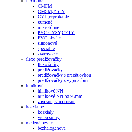
flexibilné
CMFM
CMSM,YSLY
CYH,reprokáble
gumené
mikrofónne
PVC CYSY,CYLY
PVC ploché
silikónové
špeciálne
zvarovacie
flexo,predlžovačky
flexo šnúry
predlžovačky
predlžovačky s prepäťovkou
predlžovačky s vypínačom
hliníkové
hliníkové NN
hliníkové NN od 95mm
závesné, samonosné
koaxialne
koaxialy
video šnúry
medené pevné
bezhalogenové