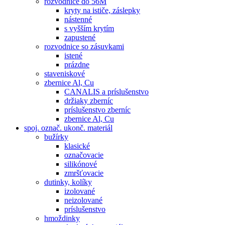
rozvodnice do 56M
kryty na ističe, záslepky
nástenné
s vyšším krytím
zapustené
rozvodnice so zásuvkami
istené
prázdne
staveniskové
zbernice Al, Cu
CANALIS a príslušenstvo
držiaky zberníc
príslušenstvo zberníc
zbernice Al, Cu
spoj. označ. ukonč. materiál
bužírky
klasické
označovacie
silikónové
zmršťovacie
dutinky, kolíky
izolované
neizolované
príslušenstvo
hmoždinky