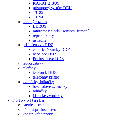
KARAT 2-BUS
prístupový systém DEK
TT 85
TT 94
obecný rozhlas
BEROS
mikrofóny a príslušenstvo ústrední
reproduktory
ústredne
príslušenstvo DDZ
elektrické zámky DDZ
napájače DDZ
Príslušenstvo DDZ
reprosústavy
telefóny
telefón k DDZ
telefónny prístroj
zvončeky, húkačky
bezdrôtové zvončeky
húkačky
klasické zvončeky
F o t o v o l t a i k a
istenie a ochrana
káble a príslušenstvo
konštrukčné prvky