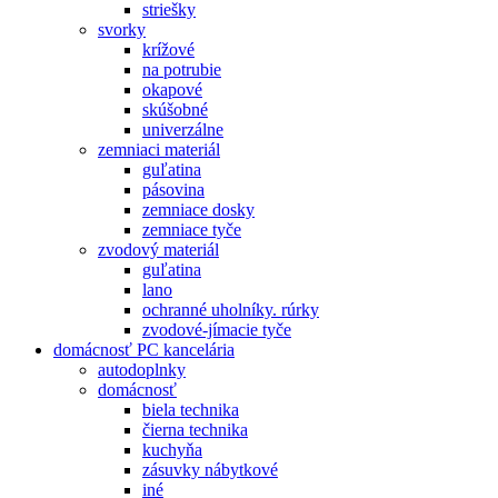
striešky
svorky
krížové
na potrubie
okapové
skúšobné
univerzálne
zemniaci materiál
guľatina
pásovina
zemniace dosky
zemniace tyče
zvodový materiál
guľatina
lano
ochranné uholníky. rúrky
zvodové-jímacie tyče
domácnosť PC kancelária
autodoplnky
domácnosť
biela technika
čierna technika
kuchyňa
zásuvky nábytkové
iné