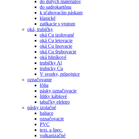
do dutých materiálov
do sadrokartónu
k sťahovacím páskam
klasické
zatlkacie s vrutom
oká, trubičky
oká Cu izolované
oká Cu letovacie
oká Cu lisovacie
oká Cu šrubovacie
oká hliníkové
trubičky Al
trubicky Cu
V svorky, prípojnice
označovanie
fólia
pásky označovacie
štítky káblové
tabuľky elektro
pásky izolačné
baliace
označovacie
PVC
text. a špec.
vulkanizačné