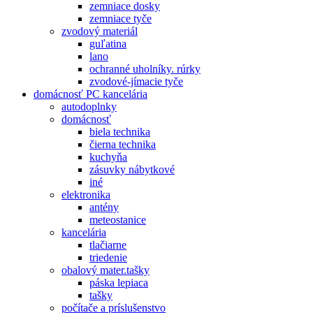
zemniace dosky
zemniace tyče
zvodový materiál
guľatina
lano
ochranné uholníky. rúrky
zvodové-jímacie tyče
domácnosť PC kancelária
autodoplnky
domácnosť
biela technika
čierna technika
kuchyňa
zásuvky nábytkové
iné
elektronika
antény
meteostanice
kancelária
tlačiarne
triedenie
obalový mater.tašky
páska lepiaca
tašky
počítače a príslušenstvo