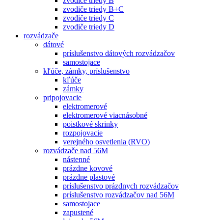
zvodiče triedy B
zvodiče triedy B+C
zvodiče triedy C
zvodiče triedy D
rozvádzače
dátové
príslušenstvo dátových rozvádzačov
samostojace
kľúče, zámky, príslušenstvo
kľúče
zámky
pripojovacie
elektromerové
elektromerové viacnásobné
poistkové skrinky
rozpojovacie
verejného osvetlenia (RVO)
rozvádzače nad 56M
nástenné
prázdne kovové
prázdne plastové
príslušenstvo prázdnych rozvádzačov
príslušenstvo rozvádzačov nad 56M
samostojace
zapustené