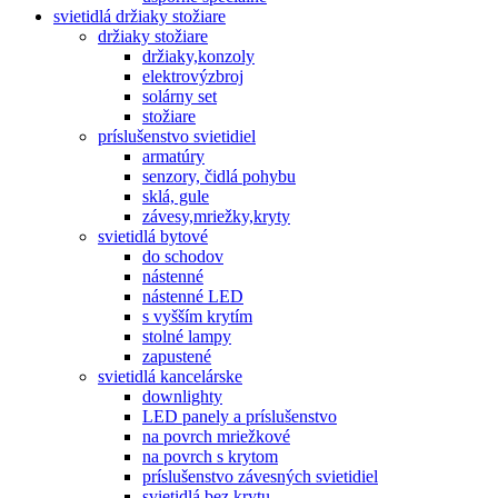
svietidlá držiaky stožiare
držiaky stožiare
držiaky,konzoly
elektrovýzbroj
solárny set
stožiare
príslušenstvo svietidiel
armatúry
senzory, čidlá pohybu
sklá, gule
závesy,mriežky,kryty
svietidlá bytové
do schodov
nástenné
nástenné LED
s vyšším krytím
stolné lampy
zapustené
svietidlá kancelárske
downlighty
LED panely a príslušenstvo
na povrch mriežkové
na povrch s krytom
príslušenstvo závesných svietidiel
svietidlá bez krytu