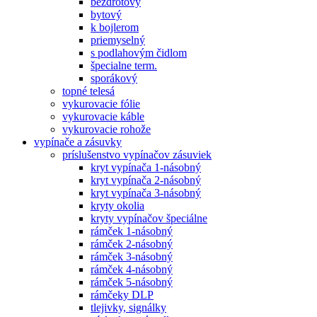
bezdrôtový
bytový
k bojlerom
priemyselný
s podlahovým čidlom
špecialne term.
sporákový
topné telesá
vykurovacie fólie
vykurovacie káble
vykurovacie rohože
vypínače a zásuvky
príslušenstvo vypínačov zásuviek
kryt vypínača 1-násobný
kryt vypínača 2-násobný
kryt vypínača 3-násobný
kryty okolia
kryty vypínačov špeciálne
rámček 1-násobný
rámček 2-násobný
rámček 3-násobný
rámček 4-násobný
rámček 5-násobný
rámčeky DLP
tlejivky, signálky