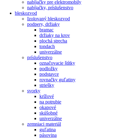
nabíjačky pre elektromobily
nabíjačky, príslušenstvo
bleskozvod
Izolovaný bleskozvod
podpery, držiaky
bramac
držiaky na krov
plochá strecha
tondach
univerzálne
príslušenstvo
označovacie štítky
podložky
podstavce
rovnačky guľatiny
striešky
svorky
krížové
na potrubie
okapové
skúšobné
univerzálne
zemniaci materiál
guľatina
pásovina