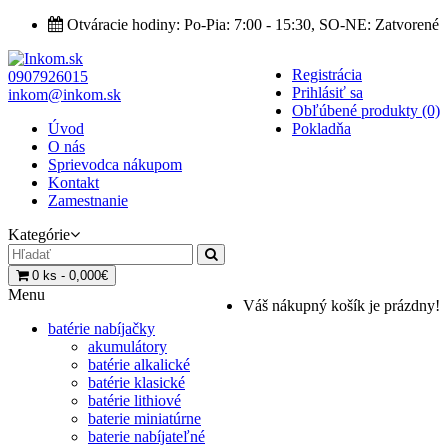
Otváracie hodiny: Po-Pia: 7:00 - 15:30, SO-NE: Zatvorené
Registrácia
0907926015
Prihlásiť sa
inkom@inkom.sk
Obľúbené produkty (0)
Úvod
Pokladňa
O nás
Sprievodca nákupom
Kontakt
Zamestnanie
Kategórie
0 ks - 0,000€
Menu
Váš nákupný košík je prázdny!
batérie nabíjačky
akumulátory
batérie alkalické
batérie klasické
batérie lithiové
baterie miniatúrne
baterie nabíjateľné