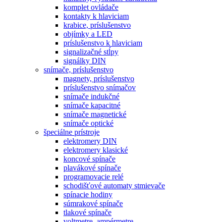
komplet ovládače
kontakty k hlaviciam
krabice, príslušenstvo
objímky a LED
príslušenstvo k hlaviciam
signalizačné stĺpy
signálky DIN
snímače, príslušenstvo
magnety, príslušenstvo
príslušenstvo snímačov
snímače indukčné
snímače kapacitné
snímače magnetické
snímače optické
špeciálne prístroje
elektromery DIN
elektromery klasické
koncové spínače
plavákové spínače
programovacie relé
schodišťové automaty stmievače
spínacie hodiny
súmrakové spínače
tlakové spínače
voltmetre, ampérmetre