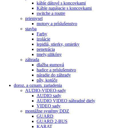
káble dátové s koncovkami
Káble napájacie s koncovkami
switche a routre
priemysel
motory a príslušenstvo
stavba
Farby
izolácie
lepidlá, stierky, omietky
penetrácia
tmely,silikóny
záhrada
dlažba gumová
hadice a príslušenstvo
náradie do záhrady
píly, kotúče
doroz. a oznam. zariadenia
AUDIO-VIDEO-sady
AUDIO sady
AUDIO VIDEO náhradné diely
VIDEO sady
montážne systémy DDZ
GUARD
GUARD 2-BUS
KARAT