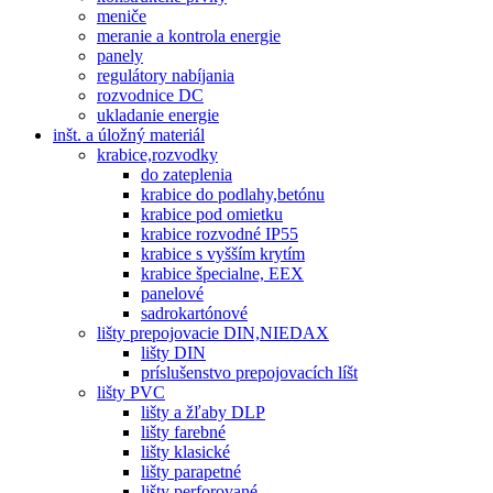
meniče
meranie a kontrola energie
panely
regulátory nabíjania
rozvodnice DC
ukladanie energie
inšt. a úložný materiál
krabice,rozvodky
do zateplenia
krabice do podlahy,betónu
krabice pod omietku
krabice rozvodné IP55
krabice s vyšším krytím
krabice špecialne, EEX
panelové
sadrokartónové
lišty prepojovacie DIN,NIEDAX
lišty DIN
príslušenstvo prepojovacích líšt
lišty PVC
lišty a žľaby DLP
lišty farebné
lišty klasické
lišty parapetné
lišty perforované