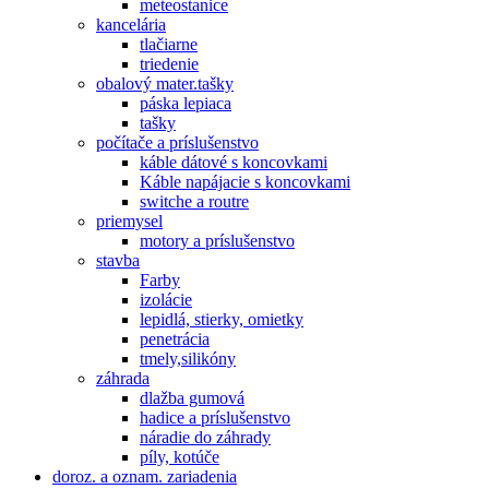
meteostanice
kancelária
tlačiarne
triedenie
obalový mater.tašky
páska lepiaca
tašky
počítače a príslušenstvo
káble dátové s koncovkami
Káble napájacie s koncovkami
switche a routre
priemysel
motory a príslušenstvo
stavba
Farby
izolácie
lepidlá, stierky, omietky
penetrácia
tmely,silikóny
záhrada
dlažba gumová
hadice a príslušenstvo
náradie do záhrady
píly, kotúče
doroz. a oznam. zariadenia