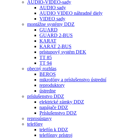
AUDIO-VIDEO-sady
AUDIO sady
AUDIO VIDEO náhradné diely
VIDEO sady
montážne systémy DDZ
GUARD
GUARD 2-BUS
KARAT
KARAT 2-BUS
prístupový systém DEK
TT 85
TT 94
obecný rozhlas
BEROS
mikrofóny a príslušenstvo ústrední
reproduktory
ústredne
príslušenstvo DDZ
elektrické zámky DDZ
napájače DDZ
Príslušenstvo DDZ
reprosústavy
telefóny
telefón k DDZ
telefónny prístroj