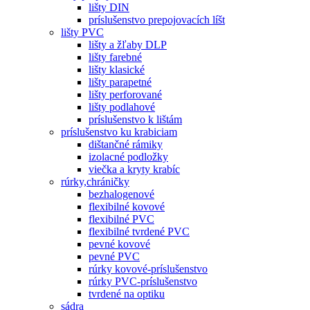
lišty DIN
príslušenstvo prepojovacích líšt
lišty PVC
lišty a žľaby DLP
lišty farebné
lišty klasické
lišty parapetné
lišty perforované
lišty podlahové
príslušenstvo k lištám
príslušenstvo ku krabiciam
dištančné rámiky
izolacné podložky
viečka a kryty krabíc
rúrky,chráničky
bezhalogenové
flexibilné kovové
flexibilné PVC
flexibilné tvrdené PVC
pevné kovové
pevné PVC
rúrky kovové-príslušenstvo
rúrky PVC-príslušenstvo
tvrdené na optiku
sádra