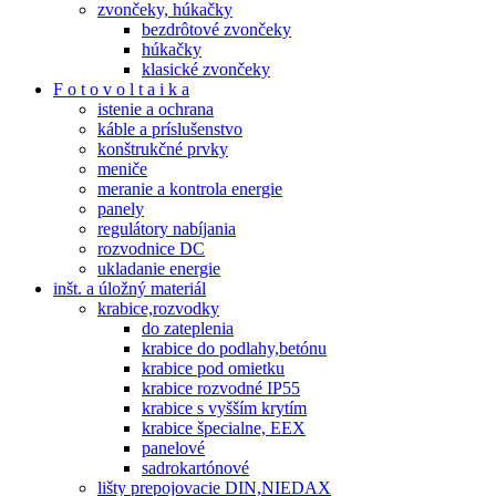
zvončeky, húkačky
bezdrôtové zvončeky
húkačky
klasické zvončeky
F o t o v o l t a i k a
istenie a ochrana
káble a príslušenstvo
konštrukčné prvky
meniče
meranie a kontrola energie
panely
regulátory nabíjania
rozvodnice DC
ukladanie energie
inšt. a úložný materiál
krabice,rozvodky
do zateplenia
krabice do podlahy,betónu
krabice pod omietku
krabice rozvodné IP55
krabice s vyšším krytím
krabice špecialne, EEX
panelové
sadrokartónové
lišty prepojovacie DIN,NIEDAX