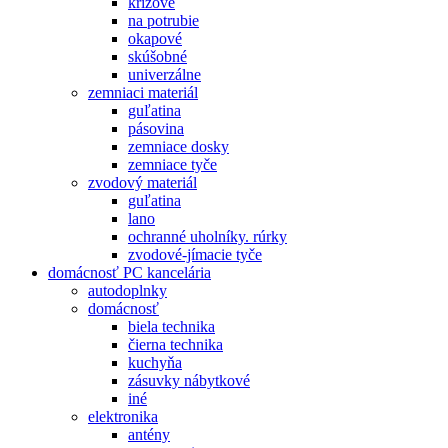
krížové
na potrubie
okapové
skúšobné
univerzálne
zemniaci materiál
guľatina
pásovina
zemniace dosky
zemniace tyče
zvodový materiál
guľatina
lano
ochranné uholníky. rúrky
zvodové-jímacie tyče
domácnosť PC kancelária
autodoplnky
domácnosť
biela technika
čierna technika
kuchyňa
zásuvky nábytkové
iné
elektronika
antény