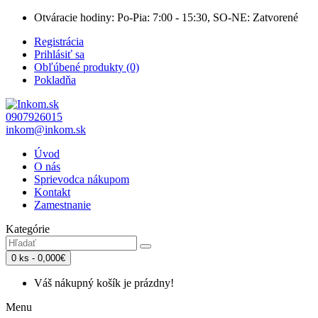
Otváracie hodiny: Po-Pia: 7:00 - 15:30, SO-NE: Zatvorené
Registrácia
Prihlásiť sa
Obľúbené produkty (0)
Pokladňa
0907926015
inkom@inkom.sk
Úvod
O nás
Sprievodca nákupom
Kontakt
Zamestnanie
Kategórie
0 ks - 0,000€
Váš nákupný košík je prázdny!
Menu