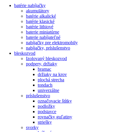
batérie nabíjačky
akumulátory
batérie alkalické
batérie klasické
batérie lithiové
baterie miniatúrne
baterie nabíjateľné
nabíjačky pre elektromobily
nabíjačky, príslušenstvo
bleskozvod
Izolovaný bleskozvod
podpery, držiaky
bramac
držiaky na krov
plochá strecha
tondach
univerzálne
príslušenstvo
označovacie štítky
podložky
podstavce
rovnačky guľatiny
striešky
svorky