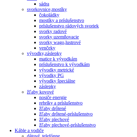
sádra
svorkovnice,mostíky
čokoládky
mostíky a príslušenstvo
príslušenstvo rádových svoriek
svorky radové
svorky uzemňovacie
svorky wago,lustrové
venčeky
vývodky,záslepky
matice k vývodkám
príslušenstvo k vývodkám
vývodky metrické
vývodky PG
vývodky špeciálne
záslepky
žľaby kovové
nosiče energie
rebríky a príslušenstvo
žľaby drôtené
žľaby drôtené-príslušenstvo
žľaby plechové
žľaby plechové-príslušenstvo
Káble a vodiče
dátové, telefónne