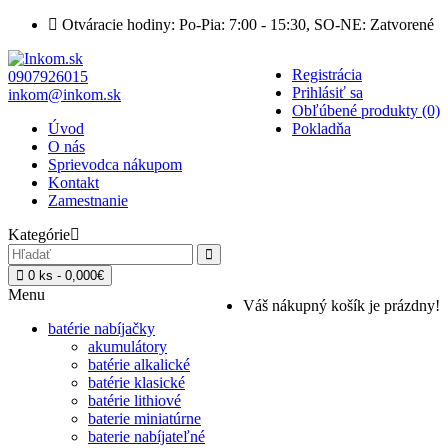
Otváracie hodiny: Po-Pia: 7:00 - 15:30, SO-NE: Zatvorené
Registrácia
0907926015
Prihlásiť sa
inkom@inkom.sk
Obľúbené produkty (0)
Úvod
Pokladňa
O nás
Sprievodca nákupom
Kontakt
Zamestnanie
Kategórie
0 ks - 0,000€
Menu
Váš nákupný košík je prázdny!
batérie nabíjačky
akumulátory
batérie alkalické
batérie klasické
batérie lithiové
baterie miniatúrne
baterie nabíjateľné