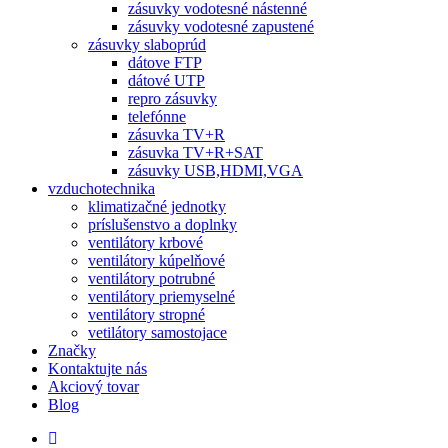
zásuvky vodotesné nástenné
zásuvky vodotesné zapustené
zásuvky slaboprúd
dátove FTP
dátové UTP
repro zásuvky
telefónne
zásuvka TV+R
zásuvka TV+R+SAT
zásuvky USB,HDMI,VGA
vzduchotechnika
klimatizačné jednotky
príslušenstvo a doplnky
ventilátory krbové
ventilátory kúpelňové
ventilátory potrubné
ventilátory priemyselné
ventilátory stropné
vetilátory samostojace
Značky
Kontaktujte nás
Akciový tovar
Blog