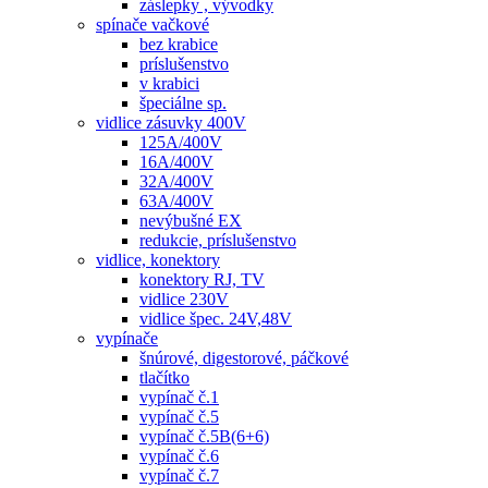
záslepky , vývodky
spínače vačkové
bez krabice
príslušenstvo
v krabici
špeciálne sp.
vidlice zásuvky 400V
125A/400V
16A/400V
32A/400V
63A/400V
nevýbušné EX
redukcie, príslušenstvo
vidlice, konektory
konektory RJ, TV
vidlice 230V
vidlice špec. 24V,48V
vypínače
šnúrové, digestorové, páčkové
tlačítko
vypínač č.1
vypínač č.5
vypínač č.5B(6+6)
vypínač č.6
vypínač č.7