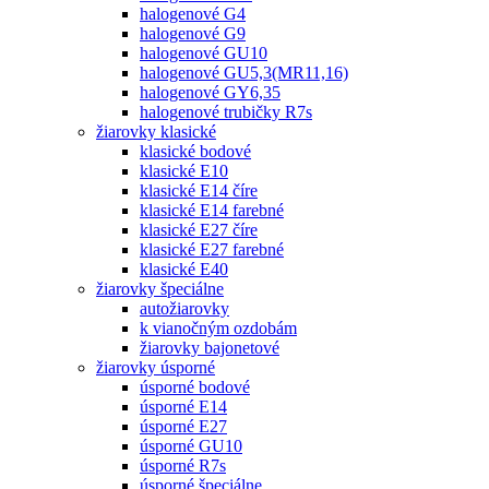
halogenové G4
halogenové G9
halogenové GU10
halogenové GU5,3(MR11,16)
halogenové GY6,35
halogenové trubičky R7s
žiarovky klasické
klasické bodové
klasické E10
klasické E14 číre
klasické E14 farebné
klasické E27 číre
klasické E27 farebné
klasické E40
žiarovky špeciálne
autožiarovky
k vianočným ozdobám
žiarovky bajonetové
žiarovky úsporné
úsporné bodové
úsporné E14
úsporné E27
úsporné GU10
úsporné R7s
úsporné špeciálne