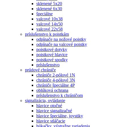
sklenené 5x20
sklenené 6x30
špeciálne
valcové 10x38
valcové 14x50
valcové 22x58
príslušenstvo k poistkám
odpínače na nožové poistky
odpínače na valcové poistky
poistkové dotyky
poistkové hlavice
poistkové spodky
príslušenstvo
prúdové chrániče
chrániče 2-pólové 1N
chrániče 4-pólové 3N
chrániče špeciálne 4P
oblúková ochrana
príslušenstvo k chráničom
signalizácia, ovládanie
hlavice otočné
hlavice signalizačné
hlavice špeciálne, joystiky
hlavice stláčacie
húkačky, výstražne zariadenia