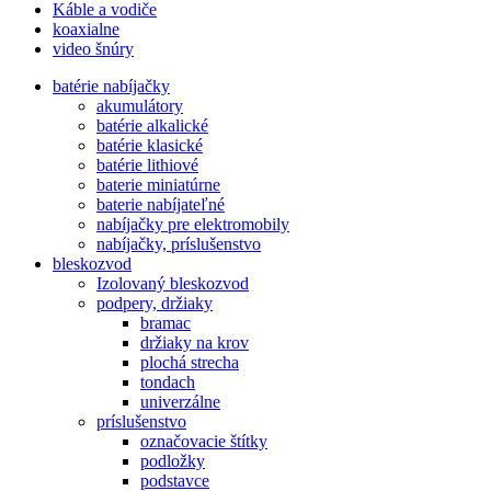
Káble a vodiče
koaxialne
video šnúry
batérie nabíjačky
akumulátory
batérie alkalické
batérie klasické
batérie lithiové
baterie miniatúrne
baterie nabíjateľné
nabíjačky pre elektromobily
nabíjačky, príslušenstvo
bleskozvod
Izolovaný bleskozvod
podpery, držiaky
bramac
držiaky na krov
plochá strecha
tondach
univerzálne
príslušenstvo
označovacie štítky
podložky
podstavce