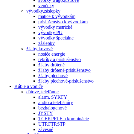
svorky wago,lustrové
venčeky
vývodky,záslepky
matice k vývodkám
príslušenstvo k vývodkám
vývodky metrické
vývodky PG
vývodky špeciálne
záslepky
žľaby kovové
nosiče energie
rebríky a príslušenstvo
žľaby drôtené
žľaby drôtené-príslušenstvo
žľaby plechové
žľaby plechové-príslušenstvo
Káble a vodiče
dátové, telefónne
alarm, SYKFY
audio a telef.šnúry
bezhalogenové
JYSTY
TCEKPFLE a kombinácie
UTP,FTP,STP
závesné