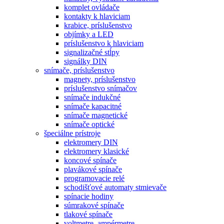
komplet ovládače
kontakty k hlaviciam
krabice, príslušenstvo
objímky a LED
príslušenstvo k hlaviciam
signalizačné stĺpy
signálky DIN
snímače, príslušenstvo
magnety, príslušenstvo
príslušenstvo snímačov
snímače indukčné
snímače kapacitné
snímače magnetické
snímače optické
špeciálne prístroje
elektromery DIN
elektromery klasické
koncové spínače
plavákové spínače
programovacie relé
schodišťové automaty stmievače
spínacie hodiny
súmrakové spínače
tlakové spínače
voltmetre, ampérmetre