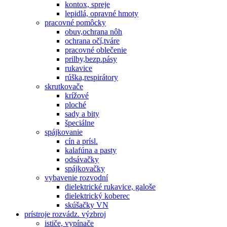
kontox, spreje
lepidlá, opravné hmoty
pracovné pomôcky
obuv,ochrana nôh
ochrana očí,tváre
pracovné oblečenie
prilby,bezp.pásy
rukavice
rúška,respirátory
skrutkovače
krížové
ploché
sady a bity
špeciálne
spájkovanie
cín a prísl.
kalafúna a pasty
odsávačky
spájkovačky
vybavenie rozvodní
dielektrické rukavice, galoše
dielektrický koberec
skúšačky VN
prístroje rozvádz. výzbroj
ističe, vypínače