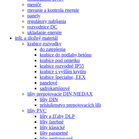
meniče
meranie a kontrola energie
panely
regulátory nabíjania
rozvodnice DC
ukladanie energie
inšt. a úložný materiál
krabice,rozvodky
do zateplenia
krabice do podlahy,betónu
krabice pod omietku
krabice rozvodné IP55
krabice s vyšším krytím
krabice špecialne, EEX
panelové
sadrokartónové
lišty prepojovacie DIN,NIEDAX
lišty DIN
príslušenstvo prepojovacích líšt
lišty PVC
lišty a žľaby DLP
lišty farebné
lišty klasické
lišty parapetné
lišty perforované