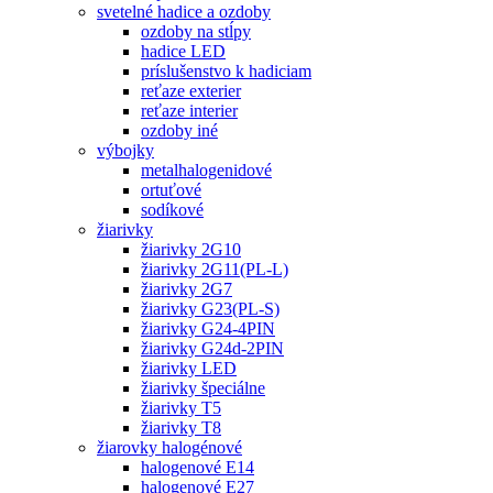
svetelné hadice a ozdoby
ozdoby na stĺpy
hadice LED
príslušenstvo k hadiciam
reťaze exterier
reťaze interier
ozdoby iné
výbojky
metalhalogenidové
ortuťové
sodíkové
žiarivky
žiarivky 2G10
žiarivky 2G11(PL-L)
žiarivky 2G7
žiarivky G23(PL-S)
žiarivky G24-4PIN
žiarivky G24d-2PIN
žiarivky LED
žiarivky špeciálne
žiarivky T5
žiarivky T8
žiarovky halogénové
halogenové E14
halogenové E27