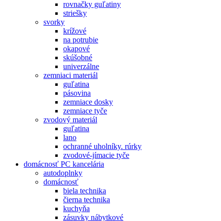
rovnačky guľatiny
striešky
svorky
krížové
na potrubie
okapové
skúšobné
univerzálne
zemniaci materiál
guľatina
pásovina
zemniace dosky
zemniace tyče
zvodový materiál
guľatina
lano
ochranné uholníky. rúrky
zvodové-jímacie tyče
domácnosť PC kancelária
autodoplnky
domácnosť
biela technika
čierna technika
kuchyňa
zásuvky nábytkové