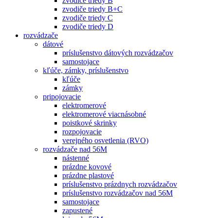
zvodiče triedy B
zvodiče triedy B+C
zvodiče triedy C
zvodiče triedy D
rozvádzače
dátové
príslušenstvo dátových rozvádzačov
samostojace
kľúče, zámky, príslušenstvo
kľúče
zámky
pripojovacie
elektromerové
elektromerové viacnásobné
poistkové skrinky
rozpojovacie
verejného osvetlenia (RVO)
rozvádzače nad 56M
nástenné
prázdne kovové
prázdne plastové
príslušenstvo prázdnych rozvádzačov
príslušenstvo rozvádzačov nad 56M
samostojace
zapustené