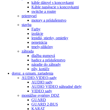
káble dátové s koncovkami
Káble napájacie s koncovkami
switche a routre
priemysel
motory a príslušenstvo
stavba
Farby
izolácie
lepidlá, stierky, omietky
penetrácia
tmely,silikóny
záhrada
dlažba gumová
hadice a príslušenstvo
náradie do záhrady
píly, kotúče
doroz. a oznam. zariadenia
AUDIO-VIDEO-sady
AUDIO sady
AUDIO VIDEO náhradné diely
VIDEO sady
montážne systémy DDZ
GUARD
GUARD 2-BUS
KARAT