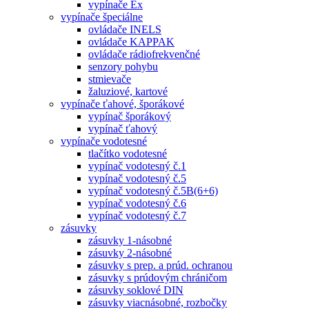
vypínače Ex
vypínače špeciálne
ovládače INELS
ovládače KAPPAK
ovládače rádiofrekvenčné
senzory pohybu
stmievače
žaluziové, kartové
vypínače ťahové, šporákové
vypínač šporákový
vypínač ťahový
vypínače vodotesné
tlačítko vodotesné
vypínač vodotesný č.1
vypínač vodotesný č.5
vypínač vodotesný č.5B(6+6)
vypínač vodotesný č.6
vypínač vodotesný č.7
zásuvky
zásuvky 1-násobné
zásuvky 2-násobné
zásuvky s prep. a prúd. ochranou
zásuvky s prúdovým chráničom
zásuvky soklové DIN
zásuvky viacnásobné, rozbočky