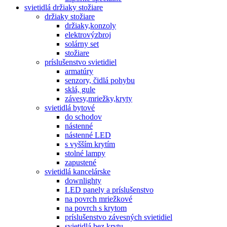
svietidlá držiaky stožiare
držiaky stožiare
držiaky,konzoly
elektrovýzbroj
solárny set
stožiare
príslušenstvo svietidiel
armatúry
senzory, čidlá pohybu
sklá, gule
závesy,mriežky,kryty
svietidlá bytové
do schodov
nástenné
nástenné LED
s vyšším krytím
stolné lampy
zapustené
svietidlá kancelárske
downlighty
LED panely a príslušenstvo
na povrch mriežkové
na povrch s krytom
príslušenstvo závesných svietidiel
svietidlá bez krytu