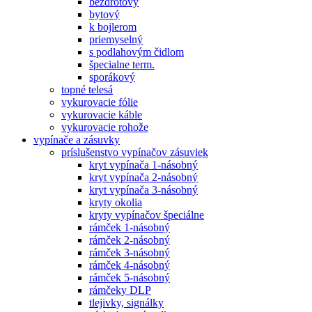
bezdrôtový
bytový
k bojlerom
priemyselný
s podlahovým čidlom
špecialne term.
sporákový
topné telesá
vykurovacie fólie
vykurovacie káble
vykurovacie rohože
vypínače a zásuvky
príslušenstvo vypínačov zásuviek
kryt vypínača 1-násobný
kryt vypínača 2-násobný
kryt vypínača 3-násobný
kryty okolia
kryty vypínačov špeciálne
rámček 1-násobný
rámček 2-násobný
rámček 3-násobný
rámček 4-násobný
rámček 5-násobný
rámčeky DLP
tlejivky, signálky