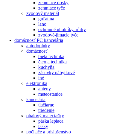
zemniace dosky
zemniace tyče
zvodový materiál
guľatina
lano
ochranné uholníky. rúrky
zvodové-jímacie tyče
domácnosť PC kancelária
autodoplnky
domácnosť
biela technika
čierna technika
kuchyňa
zásuvky nábytkové
iné
elektronika
antény
meteostanice
kancelária
tlačiarne
triedenie
obalový mater.tašky
páska lepiaca
tašky
počítače a príslušenstvo