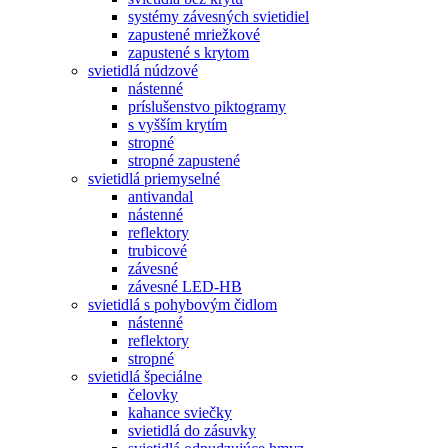
systémy závesných svietidiel
zapustené mriežkové
zapustené s krytom
svietidlá núdzové
nástenné
príslušenstvo piktogramy
s vyšším krytím
stropné
stropné zapustené
svietidlá priemyselné
antivandal
nástenné
reflektory
trubicové
závesné
závesné LED-HB
svietidlá s pohybovým čidlom
nástenné
reflektory
stropné
svietidlá špeciálne
čelovky
kahance sviečky
svietidlá do zásuvky