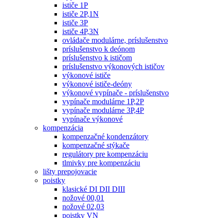
ističe 1P
ističe 2P,1N
ističe 3P
ističe 4P,3N
ovládače modulárne, príslušenstvo
príslušenstvo k deónom
príslušenstvo k ističom
príslušenstvo výkonových ističov
výkonové ističe
výkonové ističe-deóny
výkonové vypínače - príslušenstvo
vypínače modulárne 1P,2P
vypínače modulárne 3P,4P
vypínače výkonové
kompenzácia
kompenzačné kondenzátory
kompenzačné stýkače
regulátory pre kompenzáciu
tlmivky pre kompenzáciu
lišty prepojovacie
poistky
klasické DI DII DIII
nožové 00,01
nožové 02,03
poistky VN