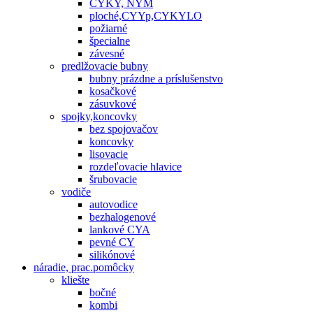
CYKY, NYM
ploché,CYYp,CYKYLO
požiarné
špecialne
závesné
predlžovacie bubny
bubny prázdne a príslušenstvo
kosačkové
zásuvkové
spojky,koncovky
bez spojovačov
koncovky
lisovacie
rozdeľovacie hlavice
šrubovacie
vodiče
autovodice
bezhalogenové
lankové CYA
pevné CY
silikónové
náradie, prac.pomôcky
kliešte
bočné
kombi