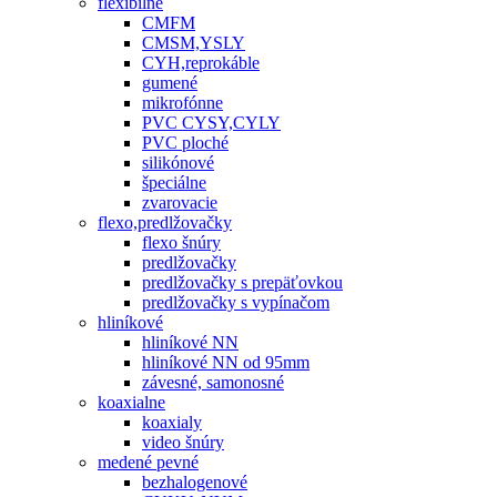
flexibilné
CMFM
CMSM,YSLY
CYH,reprokáble
gumené
mikrofónne
PVC CYSY,CYLY
PVC ploché
silikónové
špeciálne
zvarovacie
flexo,predlžovačky
flexo šnúry
predlžovačky
predlžovačky s prepäťovkou
predlžovačky s vypínačom
hliníkové
hliníkové NN
hliníkové NN od 95mm
závesné, samonosné
koaxialne
koaxialy
video šnúry
medené pevné
bezhalogenové