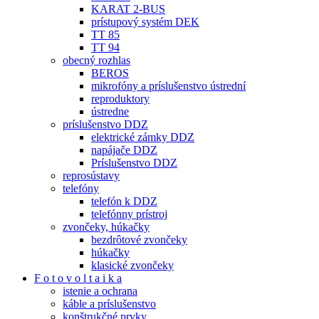
KARAT 2-BUS
prístupový systém DEK
TT 85
TT 94
obecný rozhlas
BEROS
mikrofóny a príslušenstvo ústrední
reproduktory
ústredne
príslušenstvo DDZ
elektrické zámky DDZ
napájače DDZ
Príslušenstvo DDZ
reprosústavy
telefóny
telefón k DDZ
telefónny prístroj
zvončeky, húkačky
bezdrôtové zvončeky
húkačky
klasické zvončeky
F o t o v o l t a i k a
istenie a ochrana
káble a príslušenstvo
konštrukčné prvky