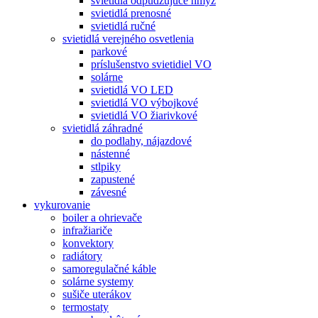
svietidlá odpudzujúce hmyz
svietidlá prenosné
svietidlá ručné
svietidlá verejného osvetlenia
parkové
príslušenstvo svietidiel VO
solárne
svietidlá VO LED
svietidlá VO výbojkové
svietidlá VO žiarivkové
svietidlá záhradné
do podlahy, nájazdové
nástenné
stlpiky
zapustené
závesné
vykurovanie
boiler a ohrievače
infražiariče
konvektory
radiátory
samoregulačné káble
solárne systemy
sušiče uterákov
termostaty