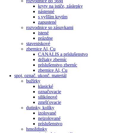
rozvodnice do 56M
kryty na ističe, záslepky
nástenné
s vyšším krytím
zapustené
rozvodnice so zásuvkami
istené
prázdne
staveniskové
zbernice Al, Cu
CANALIS a príslušenstvo
držiaky zberníc
príslušenstvo zberníc
zbernice Al, Cu
spoj. označ. ukonč. materiál
bužírky
klasické
označovacie
silikónové
zmršťovacie
dutinky, kolíky
izolované
neizolované
príslušenstvo
hmoždinky