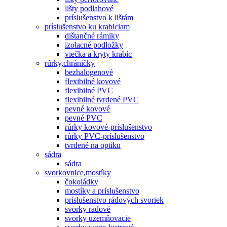
lišty podlahové
príslušenstvo k lištám
príslušenstvo ku krabiciam
dištančné rámiky
izolacné podložky
viečka a kryty krabíc
rúrky,chráničky
bezhalogenové
flexibilné kovové
flexibilné PVC
flexibilné tvrdené PVC
pevné kovové
pevné PVC
rúrky kovové-príslušenstvo
rúrky PVC-príslušenstvo
tvrdené na optiku
sádra
sádra
svorkovnice,mostíky
čokoládky
mostíky a príslušenstvo
príslušenstvo rádových svoriek
svorky radové
svorky uzemňovacie