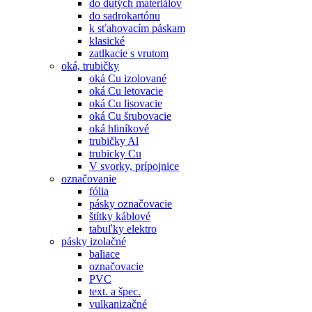
do dutých materiálov
do sadrokartónu
k sťahovacím páskam
klasické
zatlkacie s vrutom
oká, trubičky
oká Cu izolované
oká Cu letovacie
oká Cu lisovacie
oká Cu šrubovacie
oká hliníkové
trubičky Al
trubicky Cu
V svorky, prípojnice
označovanie
fólia
pásky označovacie
štítky káblové
tabuľky elektro
pásky izolačné
baliace
označovacie
PVC
text. a špec.
vulkanizačné