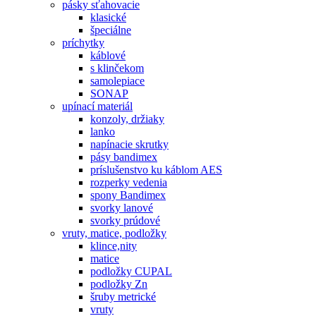
pásky sťahovacie
klasické
špeciálne
príchytky
káblové
s klinčekom
samolepiace
SONAP
upínací materiál
konzoly, držiaky
lanko
napínacie skrutky
pásy bandimex
príslušenstvo ku káblom AES
rozperky vedenia
spony Bandimex
svorky lanové
svorky prúdové
vruty, matice, podložky
klince,nity
matice
podložky CUPAL
podložky Zn
šruby metrické
vruty