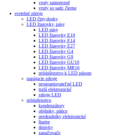
vruty samorezné
vruty so sadr. čierne
svetelné zdroje
LED čipy,dosky
LED žiarovky, pásy
LED pásy
LED žiarovky E10
LED žiarovky E14
LED žiarovky E27
LED žiarovky G4
LED žiarovky G9
LED žiarovky GU10
LED žiarovky MR16
príslušenstvo k LED pásom
napájacie zdroje
programovateľné LED
trafá elektronické
zdroje LED
príslušenstvo
kondenzátory
objímky, pätice
predradníky elektronické
štartre
tlmivky
zapaľovače