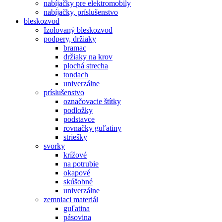
nabíjačky pre elektromobily
nabíjačky, príslušenstvo
bleskozvod
Izolovaný bleskozvod
podpery, držiaky
bramac
držiaky na krov
plochá strecha
tondach
univerzálne
príslušenstvo
označovacie štítky
podložky
podstavce
rovnačky guľatiny
striešky
svorky
krížové
na potrubie
okapové
skúšobné
univerzálne
zemniaci materiál
guľatina
pásovina