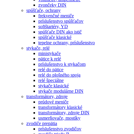
zvončeky DIN
spúšťače, ochrany
frekvenčné meniče
príslušenstvo spúšťačov
softštartéry, YD
spúšťače DIN ako istič
spúšťače klasické
tepelne ochrany, príslušenstvo
stykače, relé
ministykače
pätice k relé
príslušenstvo k stykačom
relé do pätice
relé do plošného spoja
relé špeciálne
stykače klasické
stykače modulárne DIN
transformátory, zdroje
prúdové meniče
transformátory klasické
transformátory, zdroje DIN
usmerňovače, mostíky
zvodiče prepätia
príslušenstvo zvodičov