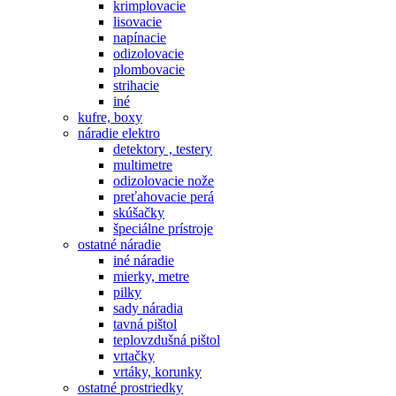
krimplovacie
lisovacie
napínacie
odizolovacie
plombovacie
strihacie
iné
kufre, boxy
náradie elektro
detektory , testery
multimetre
odizolovacie nože
preťahovacie perá
skúšačky
špeciálne prístroje
ostatné náradie
iné náradie
mierky, metre
pilky
sady náradia
tavná pištol
teplovzdušná pištol
vrtačky
vrtáky, korunky
ostatné prostriedky