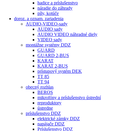
hadice a príslušenstvo
náradie do záhrady
píly, kotúče
doroz. a oznam. zariadenia
AUDIO-VIDEO-sady
AUDIO sady
AUDIO VIDEO náhradné diely
VIDEO sady
montážne systémy DDZ
GUARD
GUARD 2-BUS
KARAT
KARAT 2-BUS
prístupový systém DEK
TT 85
TT 94
obecný rozhlas
BEROS
mikrofóny a príslušenstvo ústrední
reproduktory
ústredne
príslušenstvo DDZ
elektrické zámky DDZ
napájače DDZ
Príslušenstvo DDZ