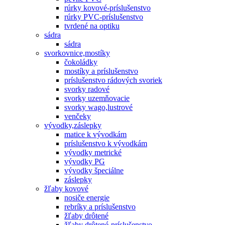
rúrky kovové-príslušenstvo
rúrky PVC-príslušenstvo
tvrdené na optiku
sádra
sádra
svorkovnice,mostíky
čokoládky
mostíky a príslušenstvo
príslušenstvo rádových svoriek
svorky radové
svorky uzemňovacie
svorky wago,lustrové
venčeky
vývodky,záslepky
matice k vývodkám
príslušenstvo k vývodkám
vývodky metrické
vývodky PG
vývodky špeciálne
záslepky
žľaby kovové
nosiče energie
rebríky a príslušenstvo
žľaby drôtené
žľaby drôtené-príslušenstvo