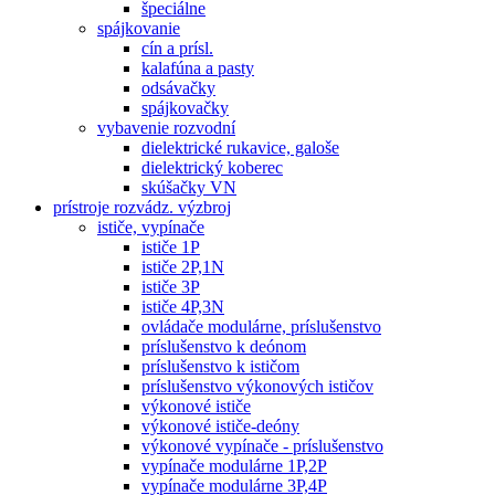
špeciálne
spájkovanie
cín a prísl.
kalafúna a pasty
odsávačky
spájkovačky
vybavenie rozvodní
dielektrické rukavice, galoše
dielektrický koberec
skúšačky VN
prístroje rozvádz. výzbroj
ističe, vypínače
ističe 1P
ističe 2P,1N
ističe 3P
ističe 4P,3N
ovládače modulárne, príslušenstvo
príslušenstvo k deónom
príslušenstvo k ističom
príslušenstvo výkonových ističov
výkonové ističe
výkonové ističe-deóny
výkonové vypínače - príslušenstvo
vypínače modulárne 1P,2P
vypínače modulárne 3P,4P