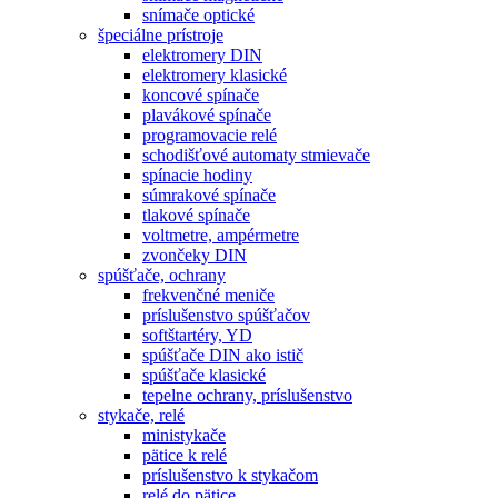
snímače optické
špeciálne prístroje
elektromery DIN
elektromery klasické
koncové spínače
plavákové spínače
programovacie relé
schodišťové automaty stmievače
spínacie hodiny
súmrakové spínače
tlakové spínače
voltmetre, ampérmetre
zvončeky DIN
spúšťače, ochrany
frekvenčné meniče
príslušenstvo spúšťačov
softštartéry, YD
spúšťače DIN ako istič
spúšťače klasické
tepelne ochrany, príslušenstvo
stykače, relé
ministykače
pätice k relé
príslušenstvo k stykačom
relé do pätice