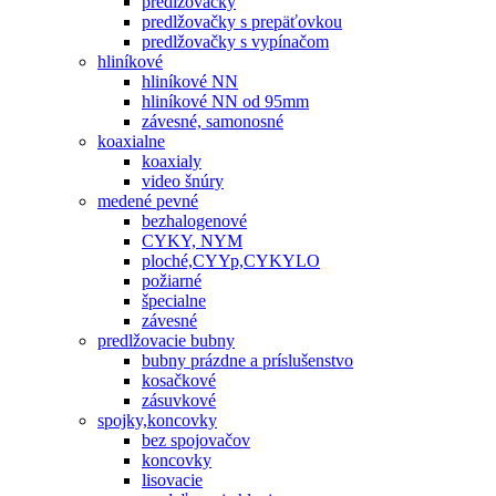
predlžovačky
predlžovačky s prepäťovkou
predlžovačky s vypínačom
hliníkové
hliníkové NN
hliníkové NN od 95mm
závesné, samonosné
koaxialne
koaxialy
video šnúry
medené pevné
bezhalogenové
CYKY, NYM
ploché,CYYp,CYKYLO
požiarné
špecialne
závesné
predlžovacie bubny
bubny prázdne a príslušenstvo
kosačkové
zásuvkové
spojky,koncovky
bez spojovačov
koncovky
lisovacie