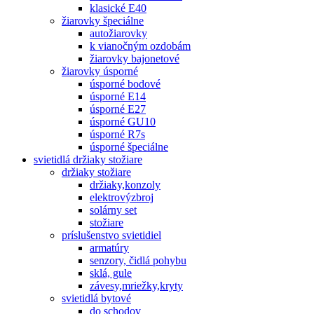
klasické E40
žiarovky špeciálne
autožiarovky
k vianočným ozdobám
žiarovky bajonetové
žiarovky úsporné
úsporné bodové
úsporné E14
úsporné E27
úsporné GU10
úsporné R7s
úsporné špeciálne
svietidlá držiaky stožiare
držiaky stožiare
držiaky,konzoly
elektrovýzbroj
solárny set
stožiare
príslušenstvo svietidiel
armatúry
senzory, čidlá pohybu
sklá, gule
závesy,mriežky,kryty
svietidlá bytové
do schodov