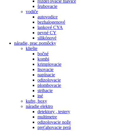
rozdeľovacie hlavice
šrubovacie
vodiče
autovodice
bezhalogenové
lankové CYA
pevné CY
silikónové
náradie, prac.pomôcky
kliešte
bočné
kombi
krimplovacie
lisovacie
napínacie
odizolovacie
plombovacie
strihacie
iné
kufre, boxy
náradie elektro
detektory , testery
multimetre
odizolovacie nože
preťahovacie perá