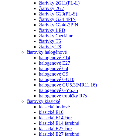
žiarivky 2G11(PL-L)
žiarivky 2G7
žiarivky G23(PL-S)
žiarivky G24-4PIN
žiarivky G24d-2PIN
žiarivky LED
žiarivky špeciálne
žiarivky T5
žiarivky T8
žiarovky halogénové
halogenové E14
halogenové E27
halogenové G4
halogenové G9
halogenové GU10
halogenové GU5,3(MR11,16)
halogenové GY6,35
halogenové trubičky R7s
žiarovky klasické
klasické bodové
klasické E10
klasické E14 číre
klasické E14 farebné
klasické E27 číre
klasické E27 farebné