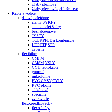
žľaby plechové
žľaby plechové-príslušenstvo
Káble a vodiče
dátové, telefónne
alarm, SYKFY
audio a telef.šnúry
bezhalogenové
JYSTY
TCEKPFLE a kombinácie
UTP,FTP,STP
závesné
flexibilné
CMFM
CMSM,YSLY
CYH,reprokáble
gumené
mikrofónne
PVC CYSY,CYLY
PVC ploché
silikónové
špeciálne
zvarovacie
flexo,predlžovačky
flexo šnúry