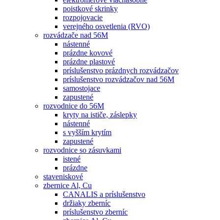
poistkové skrinky
rozpojovacie
verejného osvetlenia (RVO)
rozvádzače nad 56M
nástenné
prázdne kovové
prázdne plastové
príslušenstvo prázdnych rozvádzačov
príslušenstvo rozvádzačov nad 56M
samostojace
zapustené
rozvodnice do 56M
kryty na ističe, záslepky
nástenné
s vyšším krytím
zapustené
rozvodnice so zásuvkami
istené
prázdne
staveniskové
zbernice Al, Cu
CANALIS a príslušenstvo
držiaky zberníc
príslušenstvo zberníc