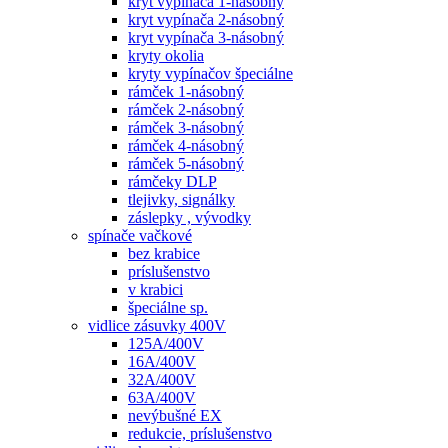
kryt vypínača 1-násobný
kryt vypínača 2-násobný
kryt vypínača 3-násobný
kryty okolia
kryty vypínačov špeciálne
rámček 1-násobný
rámček 2-násobný
rámček 3-násobný
rámček 4-násobný
rámček 5-násobný
rámčeky DLP
tlejivky, signálky
záslepky , vývodky
spínače vačkové
bez krabice
príslušenstvo
v krabici
špeciálne sp.
vidlice zásuvky 400V
125A/400V
16A/400V
32A/400V
63A/400V
nevýbušné EX
redukcie, príslušenstvo