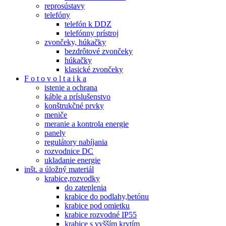
reprosústavy
telefóny
telefón k DDZ
telefónny prístroj
zvončeky, húkačky
bezdrôtové zvončeky
húkačky
klasické zvončeky
F o t o v o l t a i k a
istenie a ochrana
káble a príslušenstvo
konštrukčné prvky
meniče
meranie a kontrola energie
panely
regulátory nabíjania
rozvodnice DC
ukladanie energie
inšt. a úložný materiál
krabice,rozvodky
do zateplenia
krabice do podlahy,betónu
krabice pod omietku
krabice rozvodné IP55
krabice s vyšším krytím