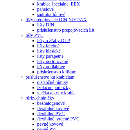
krabice špecialne, EEX
panelové
sadrokartónové
lišty prepojovacie DIN,NIEDAX
lišty DIN
príslušenstvo prepojovacích líšt
lišty PVC
lišty a žľaby DLP
lišty farebné
lišty klasické
lišty parapetné
lišty perforované
lišty podlahové
príslušenstvo k lištám
príslušenstvo ku krabiciam
dištančné rámiky
izolacné podložky
viečka a kryty krabíc
rúrky,chráničky
bezhalogenové
flexibilné kovové
flexibilné PVC
flexibilné tvrdené PVC
pevné kovové
pevné PVC