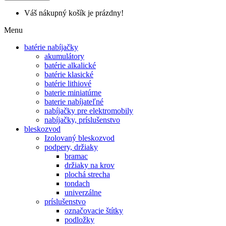
Váš nákupný košík je prázdny!
Menu
batérie nabíjačky
akumulátory
batérie alkalické
batérie klasické
batérie lithiové
baterie miniatúrne
baterie nabíjateľné
nabíjačky pre elektromobily
nabíjačky, príslušenstvo
bleskozvod
Izolovaný bleskozvod
podpery, držiaky
bramac
držiaky na krov
plochá strecha
tondach
univerzálne
príslušenstvo
označovacie štítky
podložky