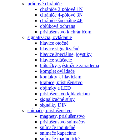
prúdové chrániče
chrániče 2-pólové 1N
chrániče 4-pólové 3N
chrániče špeciálne 4P
oblúková ochrana
príslušenstvo k chráničom
signalizácia, ovládanie
hlavice otočné
hlavice signalizačné
hlavice špeciálne, joystiky
hlavice stláčacie
húkačky, výstražne zariadenia
komplet ovládače
kontakty k hlaviciam
krabice, príslušenstvo
objímky a LED
príslušenstvo k hlaviciam
signalizačné stĺpy
signálky DIN
snímače, príslušenstvo
magnety, príslušenstvo
príslušenstvo snímačov
snímače indukčné
snímače kapacitné
snímače magnetické