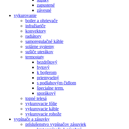
zapustené
závesné
vykurovanie
boiler a ohrievače
infražiariče
konvektory
radiátory
samoregulačné káble
solárne systemy
sušiče uterákov
termostaty
bezdrôtový
bytový
k bojlerom
priemyselný
s podlahovým čidlom
špecialne term.
sporákový
topné telesá
vykurovacie fólie
vykurovacie káble
vykurovacie rohože
vypínače a zásuvky
príslušenstvo vypínačov zásuviek