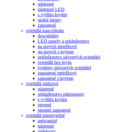
nástenné
nástenné LED
s vyšším krytím
stolné lampy
zapustené
svietidlá kancelárske
downlighty
LED panely a príslušenstvo
na povrch mriežkové
na povrch s krytom
príslušenstvo závesných svietidiel
svietidlá bez krytu
systémy závesných svietidiel
zapustené mriežkové
zapustené s krytom
svietidlá núdzové
nástenné
príslušenstvo piktogramy
s vyšším krytím
stropné
stropné zapustené
svietidlá priemyselné
antivandal
nástenné
reflektory