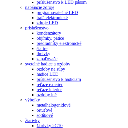
príslušenstvo k LED pásom
napájacie zdroje
programovateľné LED
trafá elektronické
zdroje LED
príslušenstvo
kondenzátory
objímky, pätice
predradníky elektronické
štartre
tlmivky
zapaľovače
svetelné hadice a ozdoby
ozdoby na stĺpy
hadice LED
príslušenstvo k hadiciam
reťaze exterier
reťaze interier
ozdoby iné
výbojky
metalhalogenidové
ortuťové
sodíkové
žiarivky
žiarivky 2G10