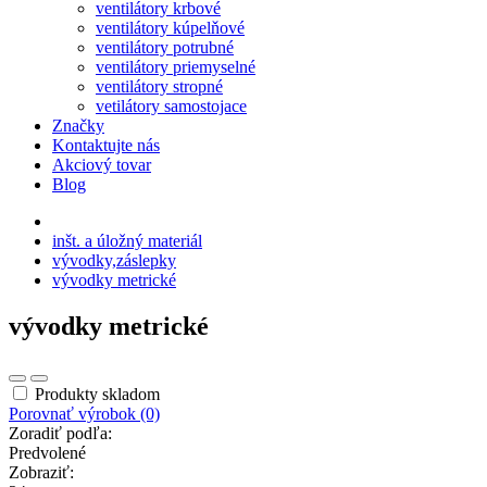
ventilátory krbové
ventilátory kúpelňové
ventilátory potrubné
ventilátory priemyselné
ventilátory stropné
vetilátory samostojace
Značky
Kontaktujte nás
Akciový tovar
Blog
inšt. a úložný materiál
vývodky,záslepky
vývodky metrické
vývodky metrické
Produkty skladom
Porovnať výrobok (0)
Zoradiť podľa:
Predvolené
Zobraziť: