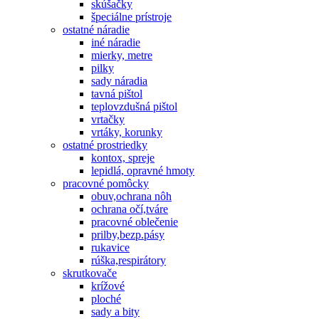
skúšačky
špeciálne prístroje
ostatné náradie
iné náradie
mierky, metre
pilky
sady náradia
tavná pištol
teplovzdušná pištol
vrtačky
vrtáky, korunky
ostatné prostriedky
kontox, spreje
lepidlá, opravné hmoty
pracovné pomôcky
obuv,ochrana nôh
ochrana očí,tváre
pracovné oblečenie
prilby,bezp.pásy
rukavice
rúška,respirátory
skrutkovače
krížové
ploché
sady a bity