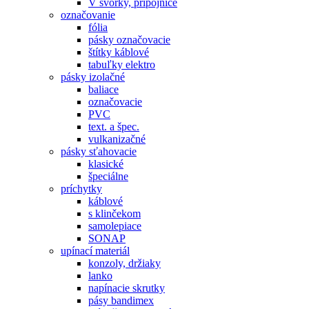
V svorky, prípojnice
označovanie
fólia
pásky označovacie
štítky káblové
tabuľky elektro
pásky izolačné
baliace
označovacie
PVC
text. a špec.
vulkanizačné
pásky sťahovacie
klasické
špeciálne
príchytky
káblové
s klinčekom
samolepiace
SONAP
upínací materiál
konzoly, držiaky
lanko
napínacie skrutky
pásy bandimex