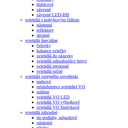
trubicové
závesné
závesné LED-HB
svietidlá s pohybovým čidlom
nástenné
reflektory
stropné
svietidlá špeciálne
čelovky
kahance sviečky
svietidlá do zásuvky
svietidlá odpudzujúce hmyz
svietidlá prenosné
svietidlá ručné
svietidlá verejného osvetlenia
parkové
príslušenstvo svietidiel VO
solárne
svietidlá VO LED
svietidlá VO výbojkové
svietidlá VO žiarivkové
svietidlá záhradné
do podlahy, nájazdové
nástenné
stlpiky