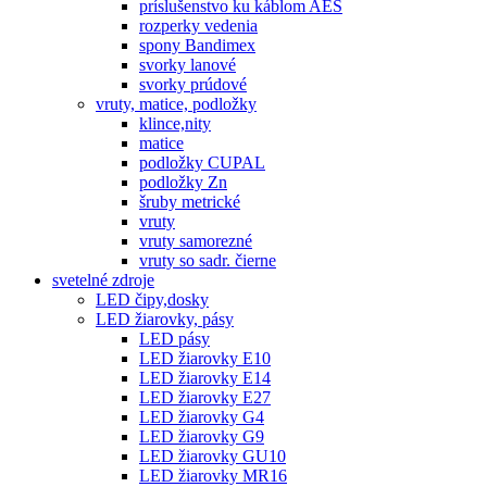
príslušenstvo ku káblom AES
rozperky vedenia
spony Bandimex
svorky lanové
svorky prúdové
vruty, matice, podložky
klince,nity
matice
podložky CUPAL
podložky Zn
šruby metrické
vruty
vruty samorezné
vruty so sadr. čierne
svetelné zdroje
LED čipy,dosky
LED žiarovky, pásy
LED pásy
LED žiarovky E10
LED žiarovky E14
LED žiarovky E27
LED žiarovky G4
LED žiarovky G9
LED žiarovky GU10
LED žiarovky MR16