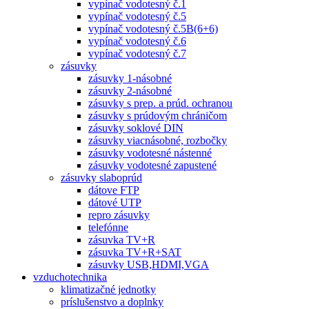
vypínač vodotesný č.1
vypínač vodotesný č.5
vypínač vodotesný č.5B(6+6)
vypínač vodotesný č.6
vypínač vodotesný č.7
zásuvky
zásuvky 1-násobné
zásuvky 2-násobné
zásuvky s prep. a prúd. ochranou
zásuvky s prúdovým chráničom
zásuvky soklové DIN
zásuvky viacnásobné, rozbočky
zásuvky vodotesné nástenné
zásuvky vodotesné zapustené
zásuvky slaboprúd
dátove FTP
dátové UTP
repro zásuvky
telefónne
zásuvka TV+R
zásuvka TV+R+SAT
zásuvky USB,HDMI,VGA
vzduchotechnika
klimatizačné jednotky
príslušenstvo a doplnky