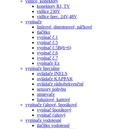
vidlice, konektory
konektory RJ, TV
vidlice 230V
vidlice špec. 24V,48V
vypínače
šnúrové, digestorové, páčkové
tlačítko
vypínač č.1
vypínač č.5
vypínač č.5B(6+6)
vypínač č.6
vypínač č.7
vypínače Ex
vypínače špeciálne
ovládače INELS
ovládače KAPPAK
ovládače rádiofrekvenčné
senzory pohybu
stmievače
žaluziové, kartové
vypínače ťahové, šporákové
vypínač šporákový
vypínač ťahový
vypínače vodotesné
tlačítko vodotesné