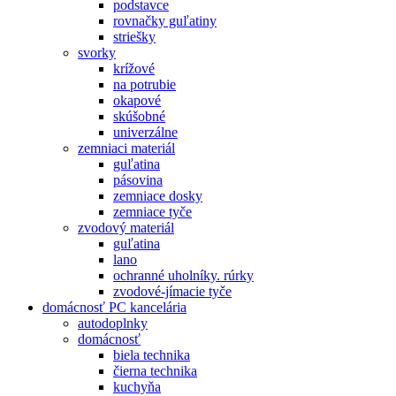
podstavce
rovnačky guľatiny
striešky
svorky
krížové
na potrubie
okapové
skúšobné
univerzálne
zemniaci materiál
guľatina
pásovina
zemniace dosky
zemniace tyče
zvodový materiál
guľatina
lano
ochranné uholníky. rúrky
zvodové-jímacie tyče
domácnosť PC kancelária
autodoplnky
domácnosť
biela technika
čierna technika
kuchyňa