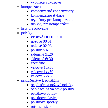
vypínače výkonové
kompenzácia
kompenzačné kondenzátory
kompenzačné stýkače
regulátory pre kompenzáciu
tlmivky pre kompenzáciu
lišty prepojovacie
poistky
klasické DI DII DIII
nožové 00,01
nožové 02,03
poistky VN
sklenené 5x20
sklenené 6x30
špeciálne
valcové 10x38
valcové 14x50
valcové 22x58
príslušenstvo k poistkám
odpínače na nožové poistky
odpínače na valcové poistky
poistkové dotyky
poistkové hlavice
poistkové spodky
príslušenstvo