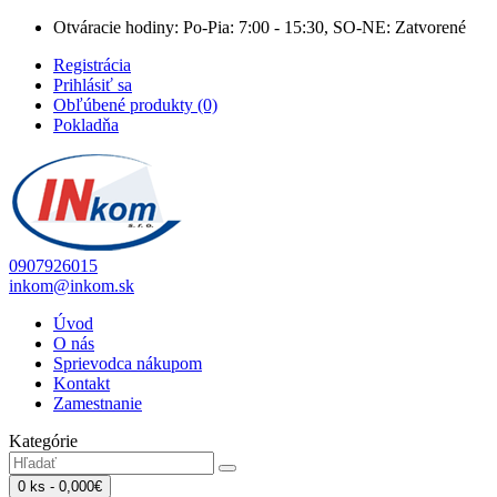
Otváracie hodiny: Po-Pia: 7:00 - 15:30, SO-NE: Zatvorené
Registrácia
Prihlásiť sa
Obľúbené produkty (0)
Pokladňa
0907926015
inkom@inkom.sk
Úvod
O nás
Sprievodca nákupom
Kontakt
Zamestnanie
Kategórie
0 ks - 0,000€