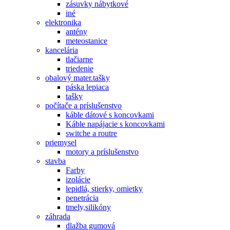
zásuvky nábytkové
iné
elektronika
antény
meteostanice
kancelária
tlačiarne
triedenie
obalový mater.tašky
páska lepiaca
tašky
počítače a príslušenstvo
káble dátové s koncovkami
Káble napájacie s koncovkami
switche a routre
priemysel
motory a príslušenstvo
stavba
Farby
izolácie
lepidlá, stierky, omietky
penetrácia
tmely,silikóny
záhrada
dlažba gumová