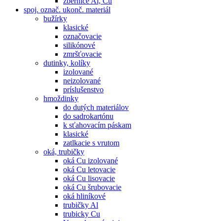
zbernice Al, Cu
spoj. označ. ukonč. materiál
bužírky
klasické
označovacie
silikónové
zmršťovacie
dutinky, kolíky
izolované
neizolované
príslušenstvo
hmoždinky
do dutých materiálov
do sadrokartónu
k sťahovacím páskam
klasické
zatlkacie s vrutom
oká, trubičky
oká Cu izolované
oká Cu letovacie
oká Cu lisovacie
oká Cu šrubovacie
oká hliníkové
trubičky Al
trubicky Cu