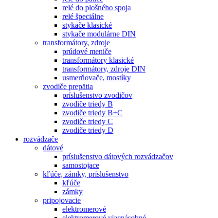
relé do plošného spoja
relé špeciálne
stykače klasické
stykače modulárne DIN
transformátory, zdroje
prúdové meniče
transformátory klasické
transformátory, zdroje DIN
usmerňovače, mostíky
zvodiče prepätia
príslušenstvo zvodičov
zvodiče triedy B
zvodiče triedy B+C
zvodiče triedy C
zvodiče triedy D
rozvádzače
dátové
príslušenstvo dátových rozvádzačov
samostojace
kľúče, zámky, príslušenstvo
kľúče
zámky
pripojovacie
elektromerové
elektromerové viacnásobné