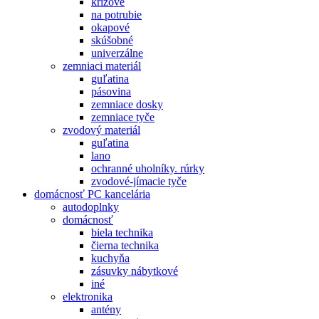
krížové
na potrubie
okapové
skúšobné
univerzálne
zemniaci materiál
guľatina
pásovina
zemniace dosky
zemniace tyče
zvodový materiál
guľatina
lano
ochranné uholníky. rúrky
zvodové-jímacie tyče
domácnosť PC kancelária
autodoplnky
domácnosť
biela technika
čierna technika
kuchyňa
zásuvky nábytkové
iné
elektronika
antény