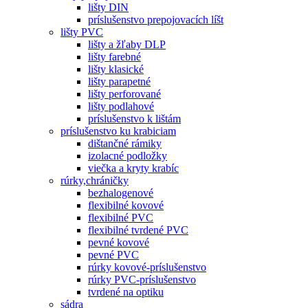
lišty DIN
príslušenstvo prepojovacích líšt
lišty PVC
lišty a žľaby DLP
lišty farebné
lišty klasické
lišty parapetné
lišty perforované
lišty podlahové
príslušenstvo k lištám
príslušenstvo ku krabiciam
dištančné rámiky
izolacné podložky
viečka a kryty krabíc
rúrky,chráničky
bezhalogenové
flexibilné kovové
flexibilné PVC
flexibilné tvrdené PVC
pevné kovové
pevné PVC
rúrky kovové-príslušenstvo
rúrky PVC-príslušenstvo
tvrdené na optiku
sádra