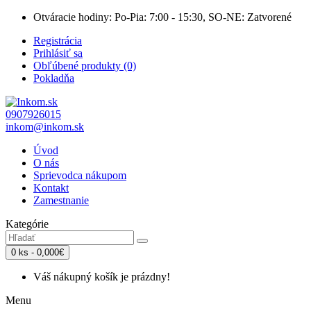
Otváracie hodiny: Po-Pia: 7:00 - 15:30, SO-NE: Zatvorené
Registrácia
Prihlásiť sa
Obľúbené produkty (0)
Pokladňa
0907926015
inkom@inkom.sk
Úvod
O nás
Sprievodca nákupom
Kontakt
Zamestnanie
Kategórie
0 ks - 0,000€
Váš nákupný košík je prázdny!
Menu