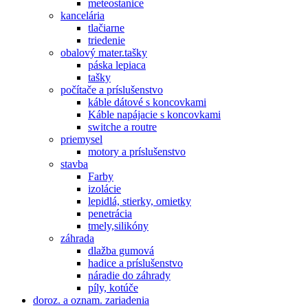
meteostanice
kancelária
tlačiarne
triedenie
obalový mater.tašky
páska lepiaca
tašky
počítače a príslušenstvo
káble dátové s koncovkami
Káble napájacie s koncovkami
switche a routre
priemysel
motory a príslušenstvo
stavba
Farby
izolácie
lepidlá, stierky, omietky
penetrácia
tmely,silikóny
záhrada
dlažba gumová
hadice a príslušenstvo
náradie do záhrady
píly, kotúče
doroz. a oznam. zariadenia