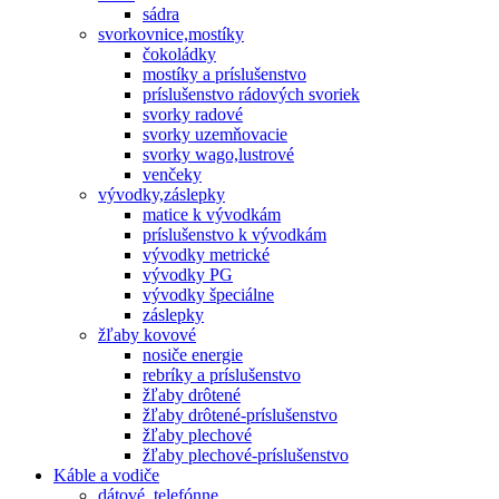
sádra
svorkovnice,mostíky
čokoládky
mostíky a príslušenstvo
príslušenstvo rádových svoriek
svorky radové
svorky uzemňovacie
svorky wago,lustrové
venčeky
vývodky,záslepky
matice k vývodkám
príslušenstvo k vývodkám
vývodky metrické
vývodky PG
vývodky špeciálne
záslepky
žľaby kovové
nosiče energie
rebríky a príslušenstvo
žľaby drôtené
žľaby drôtené-príslušenstvo
žľaby plechové
žľaby plechové-príslušenstvo
Káble a vodiče
dátové, telefónne