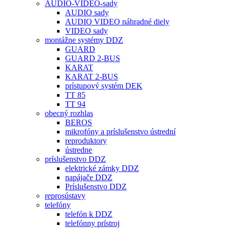
AUDIO-VIDEO-sady
AUDIO sady
AUDIO VIDEO náhradné diely
VIDEO sady
montážne systémy DDZ
GUARD
GUARD 2-BUS
KARAT
KARAT 2-BUS
prístupový systém DEK
TT 85
TT 94
obecný rozhlas
BEROS
mikrofóny a príslušenstvo ústrední
reproduktory
ústredne
príslušenstvo DDZ
elektrické zámky DDZ
napájače DDZ
Príslušenstvo DDZ
reprosústavy
telefóny
telefón k DDZ
telefónny prístroj