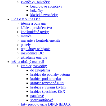
zvončeky, húkačky
bezdrôtové zvončeky
húkačky
klasické zvončeky
F o t o v o l t a i k a
istenie a ochrana
káble a príslušenstvo
konštrukčné prvky
meniče
meranie a kontrola energie
panely
regulátory nabíjania
rozvodnice DC
ukladanie energie
inšt. a úložný materiál
krabice,rozvodky
do zateplenia
krabice do podlahy,betónu
krabice pod omietku
krabice rozvodné IP55
krabice s vyšším krytím
krabice špecialne, EEX
panelové
sadrokartónové
lišty prepojovacie DIN,NIEDAX