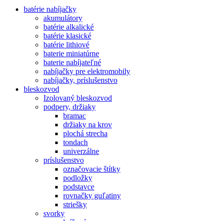
batérie nabíjačky
akumulátory
batérie alkalické
batérie klasické
batérie lithiové
baterie miniatúrne
baterie nabíjateľné
nabíjačky pre elektromobily
nabíjačky, príslušenstvo
bleskozvod
Izolovaný bleskozvod
podpery, držiaky
bramac
držiaky na krov
plochá strecha
tondach
univerzálne
príslušenstvo
označovacie štítky
podložky
podstavce
rovnačky guľatiny
striešky
svorky