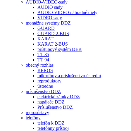
AUDIO-VIDEO-sady
AUDIO sady
AUDIO VIDEO náhradné diely
VIDEO sady
montážne systémy DDZ
GUARD
GUARD 2-BUS
KARAT
KARAT 2-BUS
prístupový systém DEK
TT 85
TT 94
obecný rozhlas
BEROS
mikrofóny a príslušenstvo ústrední
reproduktory
ústredne
príslušenstvo DDZ
elektrické zámky DDZ
napájače DDZ
Príslušenstvo DDZ
reprosústavy
telefóny
telefón k DDZ
telefónny prístroj