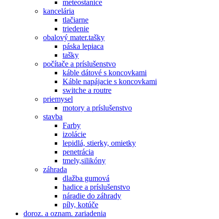
meteostanice
kancelária
tlačiarne
triedenie
obalový mater.tašky
páska lepiaca
tašky
počítače a príslušenstvo
káble dátové s koncovkami
Káble napájacie s koncovkami
switche a routre
priemysel
motory a príslušenstvo
stavba
Farby
izolácie
lepidlá, stierky, omietky
penetrácia
tmely,silikóny
záhrada
dlažba gumová
hadice a príslušenstvo
náradie do záhrady
píly, kotúče
doroz. a oznam. zariadenia