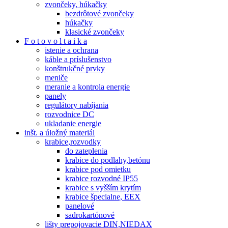
zvončeky, húkačky
bezdrôtové zvončeky
húkačky
klasické zvončeky
F o t o v o l t a i k a
istenie a ochrana
káble a príslušenstvo
konštrukčné prvky
meniče
meranie a kontrola energie
panely
regulátory nabíjania
rozvodnice DC
ukladanie energie
inšt. a úložný materiál
krabice,rozvodky
do zateplenia
krabice do podlahy,betónu
krabice pod omietku
krabice rozvodné IP55
krabice s vyšším krytím
krabice špecialne, EEX
panelové
sadrokartónové
lišty prepojovacie DIN,NIEDAX