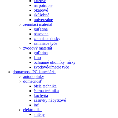
krížové
na potrubie
okapové
skúšobné
univerzálne
zemniaci materiál
guľatina
pásovina
zemniace dosky
zemniace tyče
zvodový materiál
guľatina
lano
ochranné uholníky. rúrky
zvodové-jímacie tyče
domácnosť PC kancelária
autodoplnky
domácnosť
biela technika
čierna technika
kuchyňa
zásuvky nábytkové
iné
elektronika
antény