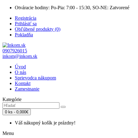
Otváracie hodiny: Po-Pia: 7:00 - 15:30, SO-NE: Zatvorené
Registrácia
Prihlásiť sa
Obľúbené produkty (0)
Pokladňa
0907926015
inkom@inkom.sk
Úvod
O nás
Sprievodca nákupom
Kontakt
Zamestnanie
Kategórie
0 ks - 0,000€
Váš nákupný košík je prázdny!
Menu