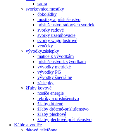
sádra
svorkovnice,mostíky
čokoládky
mostíky a príslušenstvo
príslušenstvo rádových svoriek
svorky radové
svorky uzemňovacie
svorky wago,lustrové
venčeky
vývodky,záslepky
matice k vývodkám
príslušenstvo k vývodkám
vývodky metrické
vývodky PG
vývodky špeciálne
záslepky
žľaby kovové
nosiče energie
rebríky a príslušenstvo
žľaby drôtené
žľaby drôtené-príslušenstvo
žľaby plechové
žľaby plechové-príslušenstvo
Káble a vodiče
dátové, telefónne