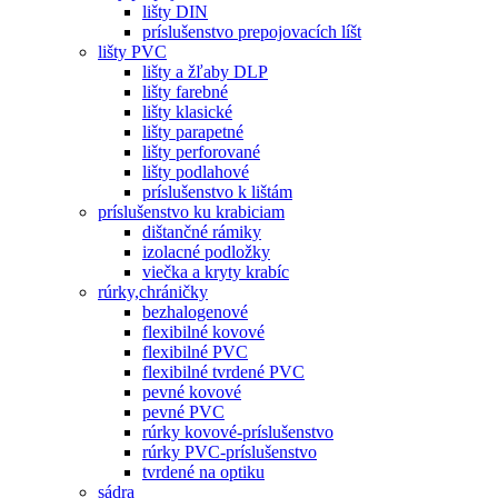
lišty DIN
príslušenstvo prepojovacích líšt
lišty PVC
lišty a žľaby DLP
lišty farebné
lišty klasické
lišty parapetné
lišty perforované
lišty podlahové
príslušenstvo k lištám
príslušenstvo ku krabiciam
dištančné rámiky
izolacné podložky
viečka a kryty krabíc
rúrky,chráničky
bezhalogenové
flexibilné kovové
flexibilné PVC
flexibilné tvrdené PVC
pevné kovové
pevné PVC
rúrky kovové-príslušenstvo
rúrky PVC-príslušenstvo
tvrdené na optiku
sádra