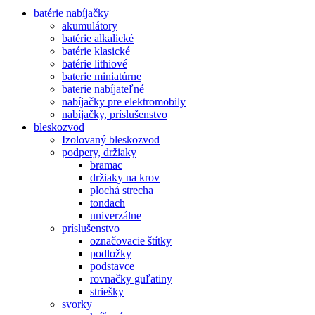
batérie nabíjačky
akumulátory
batérie alkalické
batérie klasické
batérie lithiové
baterie miniatúrne
baterie nabíjateľné
nabíjačky pre elektromobily
nabíjačky, príslušenstvo
bleskozvod
Izolovaný bleskozvod
podpery, držiaky
bramac
držiaky na krov
plochá strecha
tondach
univerzálne
príslušenstvo
označovacie štítky
podložky
podstavce
rovnačky guľatiny
striešky
svorky