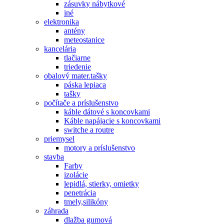
zásuvky nábytkové
iné
elektronika
antény
meteostanice
kancelária
tlačiarne
triedenie
obalový mater.tašky
páska lepiaca
tašky
počítače a príslušenstvo
káble dátové s koncovkami
Káble napájacie s koncovkami
switche a routre
priemysel
motory a príslušenstvo
stavba
Farby
izolácie
lepidlá, stierky, omietky
penetrácia
tmely,silikóny
záhrada
dlažba gumová