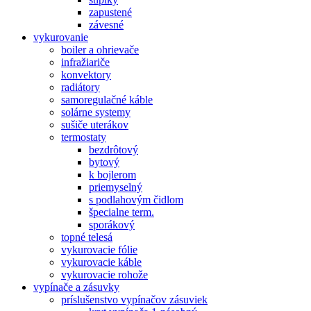
zapustené
závesné
vykurovanie
boiler a ohrievače
infražiariče
konvektory
radiátory
samoregulačné káble
solárne systemy
sušiče uterákov
termostaty
bezdrôtový
bytový
k bojlerom
priemyselný
s podlahovým čidlom
špecialne term.
sporákový
topné telesá
vykurovacie fólie
vykurovacie káble
vykurovacie rohože
vypínače a zásuvky
príslušenstvo vypínačov zásuviek