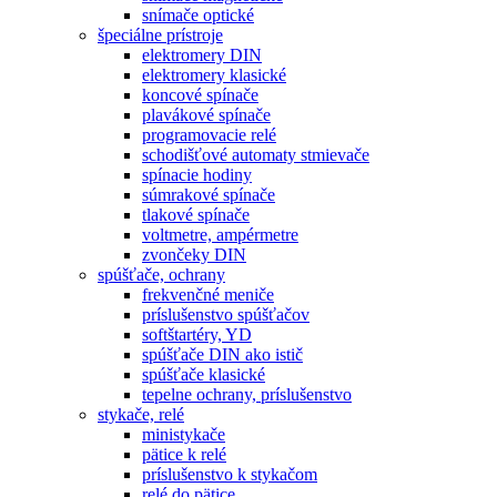
snímače optické
špeciálne prístroje
elektromery DIN
elektromery klasické
koncové spínače
plavákové spínače
programovacie relé
schodišťové automaty stmievače
spínacie hodiny
súmrakové spínače
tlakové spínače
voltmetre, ampérmetre
zvončeky DIN
spúšťače, ochrany
frekvenčné meniče
príslušenstvo spúšťačov
softštartéry, YD
spúšťače DIN ako istič
spúšťače klasické
tepelne ochrany, príslušenstvo
stykače, relé
ministykače
pätice k relé
príslušenstvo k stykačom
relé do pätice