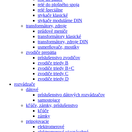
relé do plošného spoja
relé špeciálne
stykače klasické
stykače modulárne DIN
transformátory, zdroje
prúdové meniče
transformátory klasické
transformátory, zdroje DIN
usmerňovače, mostíky
zvodiče prepätia
príslušenstvo zvodičov
zvodiče triedy B
zvodiče triedy B+C
zvodiče triedy C
zvodiče triedy D
rozvádzače
dátové
príslušenstvo dátových rozvádzačov
samostojace
kľúče, zámky, príslušenstvo
kľúče
zámky
pripojovacie
elektromerové
elektromerové viacnásobné