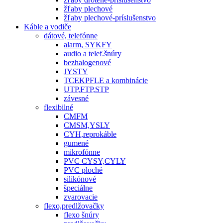
žľaby plechové
žľaby plechové-príslušenstvo
Káble a vodiče
dátové, telefónne
alarm, SYKFY
audio a telef.šnúry
bezhalogenové
JYSTY
TCEKPFLE a kombinácie
UTP,FTP,STP
závesné
flexibilné
CMFM
CMSM,YSLY
CYH,reprokáble
gumené
mikrofónne
PVC CYSY,CYLY
PVC ploché
silikónové
špeciálne
zvarovacie
flexo,predlžovačky
flexo šnúry