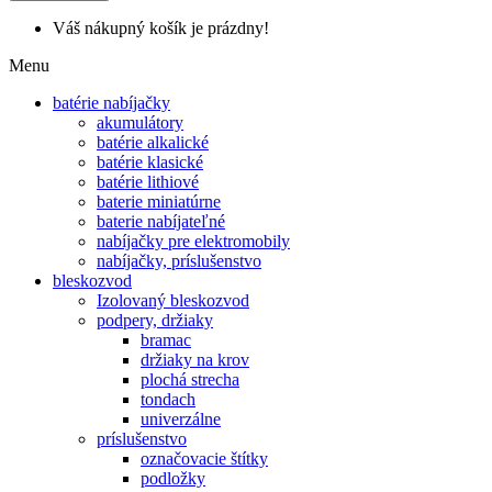
Váš nákupný košík je prázdny!
Menu
batérie nabíjačky
akumulátory
batérie alkalické
batérie klasické
batérie lithiové
baterie miniatúrne
baterie nabíjateľné
nabíjačky pre elektromobily
nabíjačky, príslušenstvo
bleskozvod
Izolovaný bleskozvod
podpery, držiaky
bramac
držiaky na krov
plochá strecha
tondach
univerzálne
príslušenstvo
označovacie štítky
podložky