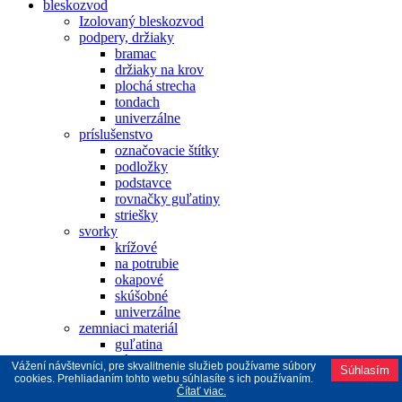
bleskozvod
Izolovaný bleskozvod
podpery, držiaky
bramac
držiaky na krov
plochá strecha
tondach
univerzálne
príslušenstvo
označovacie štítky
podložky
podstavce
rovnačky guľatiny
striešky
svorky
krížové
na potrubie
okapové
skúšobné
univerzálne
zemniaci materiál
guľatina
pásovina
Vážení návštevníci, pre skvalitnenie služieb používame súbory
Súhlasím
zemniace dosky
cookies. Prehliadaním tohto webu súhlasíte s ich používaním.
zemniace tyče
Čítať viac.