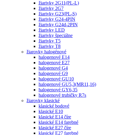
žiarivky 2G11(PL-L)
žiarivky 2G7
žiarivky G23(PL-S)
žiarivky G24-4PIN
žiarivky G24d-2PIN
žiarivky LED
žiarivky špeciálne
žiarivky T5
žiarivky T8
žiarovky halogénové
halogenové E14
halogenové E27
halogenové G4
halogenové G9
halogenové GU10
halogenové GU5,3(MR11,16)
halogenové GY6,35
halogenové trubičky R7s
žiarovky klasické
klasické bodové
klasické E10
klasické E14 číre
klasické E14 farebné
klasické E27 číre
klasické E27 farebné