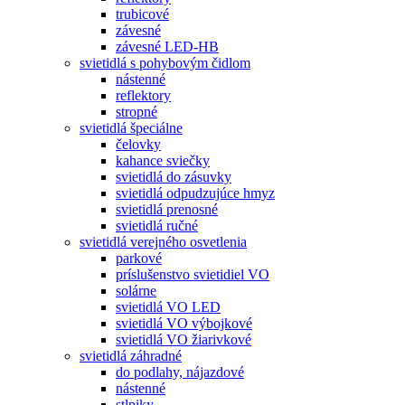
trubicové
závesné
závesné LED-HB
svietidlá s pohybovým čidlom
nástenné
reflektory
stropné
svietidlá špeciálne
čelovky
kahance sviečky
svietidlá do zásuvky
svietidlá odpudzujúce hmyz
svietidlá prenosné
svietidlá ručné
svietidlá verejného osvetlenia
parkové
príslušenstvo svietidiel VO
solárne
svietidlá VO LED
svietidlá VO výbojkové
svietidlá VO žiarivkové
svietidlá záhradné
do podlahy, nájazdové
nástenné
stlpiky