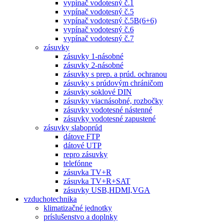
vypínač vodotesný č.1
vypínač vodotesný č.5
vypínač vodotesný č.5B(6+6)
vypínač vodotesný č.6
vypínač vodotesný č.7
zásuvky
zásuvky 1-násobné
zásuvky 2-násobné
zásuvky s prep. a prúd. ochranou
zásuvky s prúdovým chráničom
zásuvky soklové DIN
zásuvky viacnásobné, rozbočky
zásuvky vodotesné nástenné
zásuvky vodotesné zapustené
zásuvky slaboprúd
dátove FTP
dátové UTP
repro zásuvky
telefónne
zásuvka TV+R
zásuvka TV+R+SAT
zásuvky USB,HDMI,VGA
vzduchotechnika
klimatizačné jednotky
príslušenstvo a doplnky