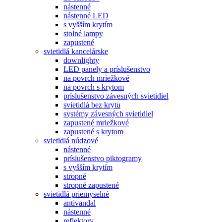
nástenné
nástenné LED
s vyšším krytím
stolné lampy
zapustené
svietidlá kancelárske
downlighty
LED panely a príslušenstvo
na povrch mriežkové
na povrch s krytom
príslušenstvo závesných svietidiel
svietidlá bez krytu
systémy závesných svietidiel
zapustené mriežkové
zapustené s krytom
svietidlá núdzové
nástenné
príslušenstvo piktogramy
s vyšším krytím
stropné
stropné zapustené
svietidlá priemyselné
antivandal
nástenné
reflektory