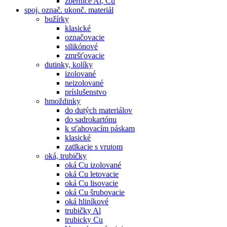
zbernice Al, Cu
spoj. označ. ukonč. materiál
bužírky
klasické
označovacie
silikónové
zmršťovacie
dutinky, kolíky
izolované
neizolované
príslušenstvo
hmoždinky
do dutých materiálov
do sadrokartónu
k sťahovacím páskam
klasické
zatlkacie s vrutom
oká, trubičky
oká Cu izolované
oká Cu letovacie
oká Cu lisovacie
oká Cu šrubovacie
oká hliníkové
trubičky Al
trubicky Cu