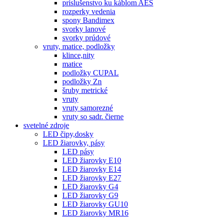
príslušenstvo ku káblom AES
rozperky vedenia
spony Bandimex
svorky lanové
svorky prúdové
vruty, matice, podložky
klince,nity
matice
podložky CUPAL
podložky Zn
šruby metrické
vruty
vruty samorezné
vruty so sadr. čierne
svetelné zdroje
LED čipy,dosky
LED žiarovky, pásy
LED pásy
LED žiarovky E10
LED žiarovky E14
LED žiarovky E27
LED žiarovky G4
LED žiarovky G9
LED žiarovky GU10
LED žiarovky MR16