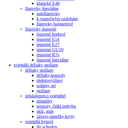
klasické E40
žiarovky špeciálne
autožiarovky
k vianočným ozdobám
žiarovky bajonetové
žiarovky úsporné
úsporné bodové
úsporné E14
úsporné E27
úsporné GU10
úsporné R7s
úsporné špeciálne
svietidlá držiaky stožiare
držiaky stožiare
držiaky,konzoly
elektrovýzbroj
solárny set
stožiare
príslušenstvo svietidiel
armatúry
senzory, čidlá pohybu
sklá, gule
závesy,mriežky,kryty
svietidlá bytové
do schodov