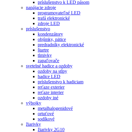
príslušenstvo k LED pásom
napájacie zdroje
programovateľné LED
trafá elektronické
zdroje LED
príslušenstvo
kondenzátory
objímky, pätice
predradníky elektronické
štartre
tlmivky
zapaľovače
svetelné hadice a ozdoby
ozdoby na stĺpy
hadice LED
príslušenstvo k hadiciam
reťaze exterier
reťaze interier
ozdoby iné
výbojky
metalhalogenidové
ortuťové
sodíkové
žiarivky
žiarivky 2G10