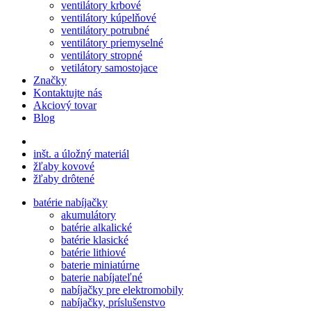
ventilátory krbové
ventilátory kúpelňové
ventilátory potrubné
ventilátory priemyselné
ventilátory stropné
vetilátory samostojace
Značky
Kontaktujte nás
Akciový tovar
Blog
inšt. a úložný materiál
žľaby kovové
žľaby drôtené
batérie nabíjačky
akumulátory
batérie alkalické
batérie klasické
batérie lithiové
baterie miniatúrne
baterie nabíjateľné
nabíjačky pre elektromobily
nabíjačky, príslušenstvo