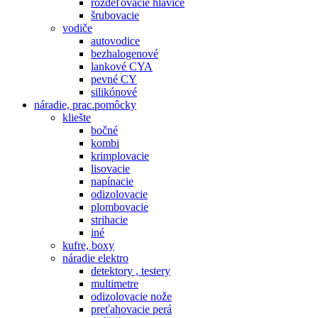
rozdeľovacie hlavice
šrubovacie
vodiče
autovodice
bezhalogenové
lankové CYA
pevné CY
silikónové
náradie, prac.pomôcky
kliešte
bočné
kombi
krimplovacie
lisovacie
napínacie
odizolovacie
plombovacie
strihacie
iné
kufre, boxy
náradie elektro
detektory , testery
multimetre
odizolovacie nože
preťahovacie perá