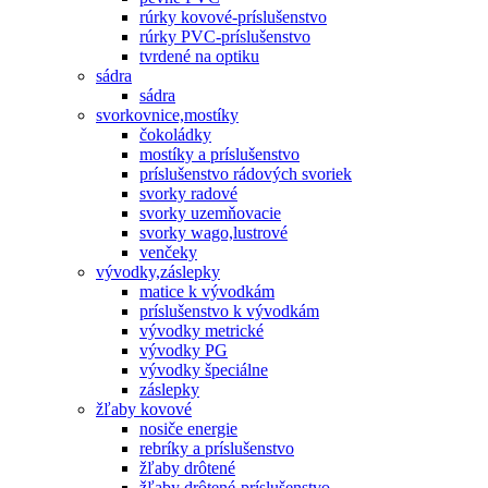
rúrky kovové-príslušenstvo
rúrky PVC-príslušenstvo
tvrdené na optiku
sádra
sádra
svorkovnice,mostíky
čokoládky
mostíky a príslušenstvo
príslušenstvo rádových svoriek
svorky radové
svorky uzemňovacie
svorky wago,lustrové
venčeky
vývodky,záslepky
matice k vývodkám
príslušenstvo k vývodkám
vývodky metrické
vývodky PG
vývodky špeciálne
záslepky
žľaby kovové
nosiče energie
rebríky a príslušenstvo
žľaby drôtené
žľaby drôtené-príslušenstvo