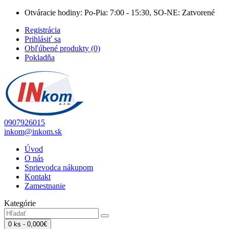
Otváracie hodiny: Po-Pia: 7:00 - 15:30, SO-NE: Zatvorené
Registrácia
Prihlásiť sa
Obľúbené produkty (0)
Pokladňa
0907926015
inkom@inkom.sk
Úvod
O nás
Sprievodca nákupom
Kontakt
Zamestnanie
Kategórie
0 ks - 0,000€