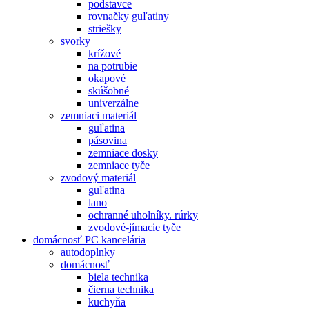
podstavce
rovnačky guľatiny
striešky
svorky
krížové
na potrubie
okapové
skúšobné
univerzálne
zemniaci materiál
guľatina
pásovina
zemniace dosky
zemniace tyče
zvodový materiál
guľatina
lano
ochranné uholníky. rúrky
zvodové-jímacie tyče
domácnosť PC kancelária
autodoplnky
domácnosť
biela technika
čierna technika
kuchyňa