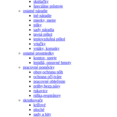
skúšačky
špeciálne prístroje
ostatné náradie
iné náradie
mierky, metre
pilky
sady náradia
tavná pištol
teplovzdušná pištol
vrtačky
vrtáky, korunky
ostatné prostriedky
kontox, spreje
lepidlá, opravné hmoty
pracovné pomôcky
obuv,ochrana nôh
ochrana očí,tváre
pracovné oblečenie
prilby,bezp.pásy
rukavice
rúška,respirátory
skrutkovače
krížové
ploché
sady a bity