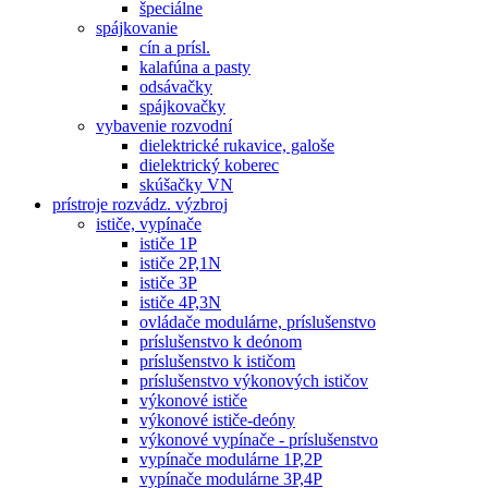
špeciálne
spájkovanie
cín a prísl.
kalafúna a pasty
odsávačky
spájkovačky
vybavenie rozvodní
dielektrické rukavice, galoše
dielektrický koberec
skúšačky VN
prístroje rozvádz. výzbroj
ističe, vypínače
ističe 1P
ističe 2P,1N
ističe 3P
ističe 4P,3N
ovládače modulárne, príslušenstvo
príslušenstvo k deónom
príslušenstvo k ističom
príslušenstvo výkonových ističov
výkonové ističe
výkonové ističe-deóny
výkonové vypínače - príslušenstvo
vypínače modulárne 1P,2P
vypínače modulárne 3P,4P