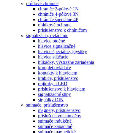
prúdové chrániče
chrániče 2-pólové 1N
chrániče 4-pólové 3N
chrániče špeciálne 4P
oblúková ochrana
príslušenstvo k chráničom
signalizácia, ovládanie
hlavice otočné
hlavice signalizačné
hlavice špeciálne, joystiky
hlavice stláčacie
húkačky, výstražne zariadenia
komplet ovládače
kontakty k hlaviciam
krabice, príslušenstvo
objímky a LED
príslušenstvo k hlaviciam
signalizačné stĺpy
signálky DIN
snímače, príslušenstvo
magnety, príslušenstvo
príslušenstvo snímačov
snímače indukčné
snímače kapacitné
snímače magnetické