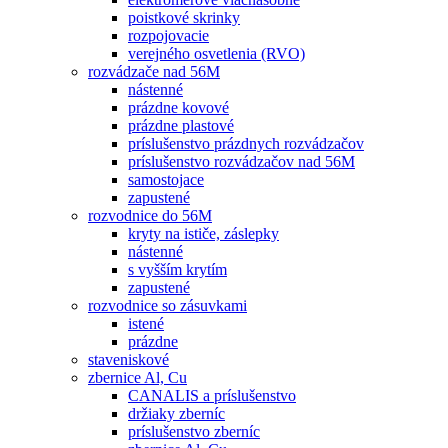
poistkové skrinky
rozpojovacie
verejného osvetlenia (RVO)
rozvádzače nad 56M
nástenné
prázdne kovové
prázdne plastové
príslušenstvo prázdnych rozvádzačov
príslušenstvo rozvádzačov nad 56M
samostojace
zapustené
rozvodnice do 56M
kryty na ističe, záslepky
nástenné
s vyšším krytím
zapustené
rozvodnice so zásuvkami
istené
prázdne
staveniskové
zbernice Al, Cu
CANALIS a príslušenstvo
držiaky zberníc
príslušenstvo zberníc