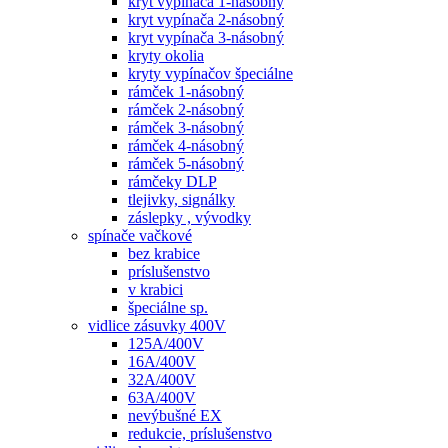
kryt vypínača 1-násobný
kryt vypínača 2-násobný
kryt vypínača 3-násobný
kryty okolia
kryty vypínačov špeciálne
rámček 1-násobný
rámček 2-násobný
rámček 3-násobný
rámček 4-násobný
rámček 5-násobný
rámčeky DLP
tlejivky, signálky
záslepky , vývodky
spínače vačkové
bez krabice
príslušenstvo
v krabici
špeciálne sp.
vidlice zásuvky 400V
125A/400V
16A/400V
32A/400V
63A/400V
nevýbušné EX
redukcie, príslušenstvo