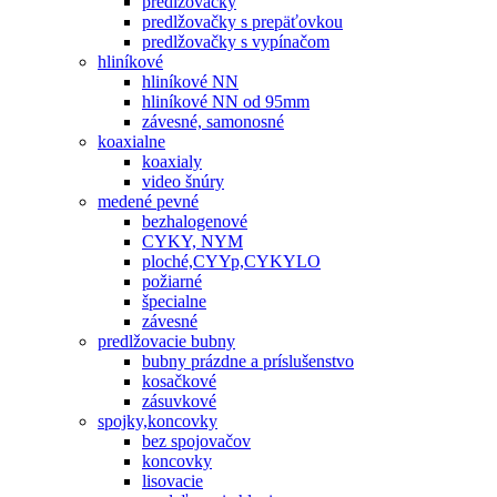
predlžovačky
predlžovačky s prepäťovkou
predlžovačky s vypínačom
hliníkové
hliníkové NN
hliníkové NN od 95mm
závesné, samonosné
koaxialne
koaxialy
video šnúry
medené pevné
bezhalogenové
CYKY, NYM
ploché,CYYp,CYKYLO
požiarné
špecialne
závesné
predlžovacie bubny
bubny prázdne a príslušenstvo
kosačkové
zásuvkové
spojky,koncovky
bez spojovačov
koncovky
lisovacie