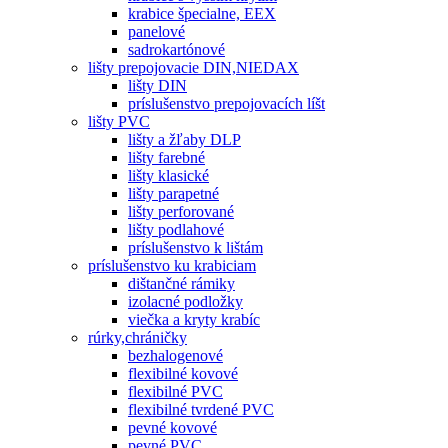
krabice špecialne, EEX
panelové
sadrokartónové
lišty prepojovacie DIN,NIEDAX
lišty DIN
príslušenstvo prepojovacích líšt
lišty PVC
lišty a žľaby DLP
lišty farebné
lišty klasické
lišty parapetné
lišty perforované
lišty podlahové
príslušenstvo k lištám
príslušenstvo ku krabiciam
dištančné rámiky
izolacné podložky
viečka a kryty krabíc
rúrky,chráničky
bezhalogenové
flexibilné kovové
flexibilné PVC
flexibilné tvrdené PVC
pevné kovové
pevné PVC