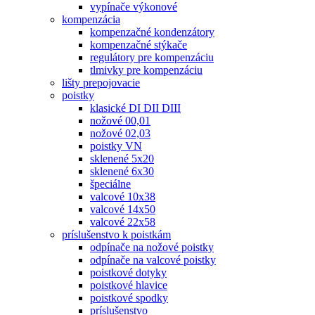
vypínače výkonové
kompenzácia
kompenzačné kondenzátory
kompenzačné stýkače
regulátory pre kompenzáciu
tlmivky pre kompenzáciu
lišty prepojovacie
poistky
klasické DI DII DIII
nožové 00,01
nožové 02,03
poistky VN
sklenené 5x20
sklenené 6x30
špeciálne
valcové 10x38
valcové 14x50
valcové 22x58
príslušenstvo k poistkám
odpínače na nožové poistky
odpínače na valcové poistky
poistkové dotyky
poistkové hlavice
poistkové spodky
príslušenstvo