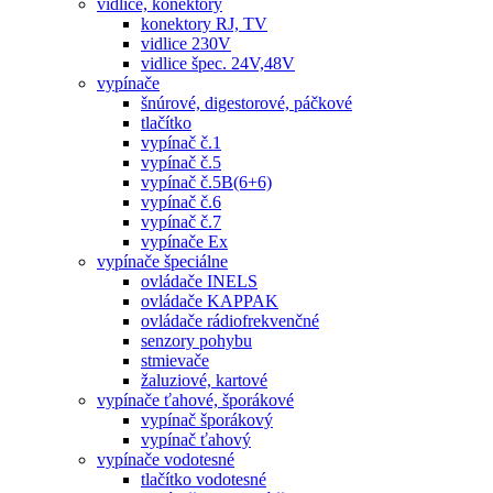
vidlice, konektory
konektory RJ, TV
vidlice 230V
vidlice špec. 24V,48V
vypínače
šnúrové, digestorové, páčkové
tlačítko
vypínač č.1
vypínač č.5
vypínač č.5B(6+6)
vypínač č.6
vypínač č.7
vypínače Ex
vypínače špeciálne
ovládače INELS
ovládače KAPPAK
ovládače rádiofrekvenčné
senzory pohybu
stmievače
žaluziové, kartové
vypínače ťahové, šporákové
vypínač šporákový
vypínač ťahový
vypínače vodotesné
tlačítko vodotesné