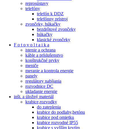
reprosústavy
telefóny
telefón k DDZ
telefónny prístroj
zvončeky, húkačky
bezdrôtové zvončeky
húkačky
klasické zvončeky
F o t o v o l t a i k a
istenie a ochrana
káble a príslušenstvo
konštrukčné prvky
meniče
meranie a kontrola energie
panely
regulátory nabíjania
rozvodnice DC
ukladanie energie
inšt. a úložný materiál
krabice,rozvodky
do zateplenia
krabice do podlahy,betónu
krabice pod omietku
krabice rozvodné IP55
krabice s vyšším krytím