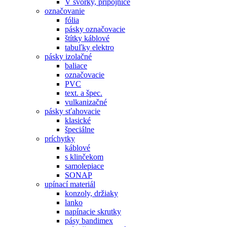
V svorky, prípojnice
označovanie
fólia
pásky označovacie
štítky káblové
tabuľky elektro
pásky izolačné
baliace
označovacie
PVC
text. a špec.
vulkanizačné
pásky sťahovacie
klasické
špeciálne
príchytky
káblové
s klinčekom
samolepiace
SONAP
upínací materiál
konzoly, držiaky
lanko
napínacie skrutky
pásy bandimex