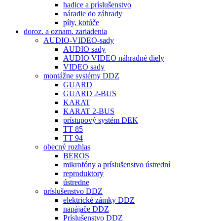
hadice a príslušenstvo
náradie do záhrady
píly, kotúče
doroz. a oznam. zariadenia
AUDIO-VIDEO-sady
AUDIO sady
AUDIO VIDEO náhradné diely
VIDEO sady
montážne systémy DDZ
GUARD
GUARD 2-BUS
KARAT
KARAT 2-BUS
prístupový systém DEK
TT 85
TT 94
obecný rozhlas
BEROS
mikrofóny a príslušenstvo ústrední
reproduktory
ústredne
príslušenstvo DDZ
elektrické zámky DDZ
napájače DDZ
Príslušenstvo DDZ