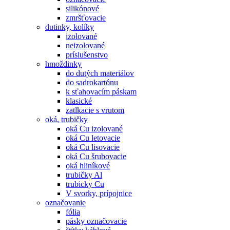
silikónové
zmršťovacie
dutinky, kolíky
izolované
neizolované
príslušenstvo
hmoždinky
do dutých materiálov
do sadrokartónu
k sťahovacím páskam
klasické
zatlkacie s vrutom
oká, trubičky
oká Cu izolované
oká Cu letovacie
oká Cu lisovacie
oká Cu šrubovacie
oká hliníkové
trubičky Al
trubicky Cu
V svorky, prípojnice
označovanie
fólia
pásky označovacie