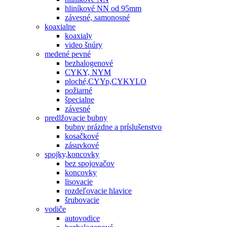
hliníkové NN od 95mm
závesné, samonosné
koaxialne
koaxialy
video šnúry
medené pevné
bezhalogenové
CYKY, NYM
ploché,CYYp,CYKYLO
požiarné
špecialne
závesné
predlžovacie bubny
bubny prázdne a príslušenstvo
kosačkové
zásuvkové
spojky,koncovky
bez spojovačov
koncovky
lisovacie
rozdeľovacie hlavice
šrubovacie
vodiče
autovodice