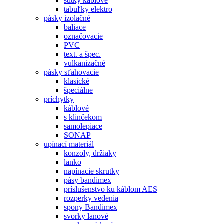
štítky káblové
tabuľky elektro
pásky izolačné
baliace
označovacie
PVC
text. a špec.
vulkanizačné
pásky sťahovacie
klasické
špeciálne
príchytky
káblové
s klinčekom
samolepiace
SONAP
upínací materiál
konzoly, držiaky
lanko
napínacie skrutky
pásy bandimex
príslušenstvo ku káblom AES
rozperky vedenia
spony Bandimex
svorky lanové