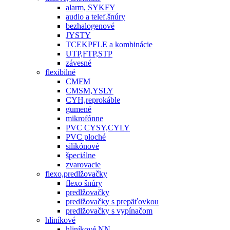
alarm, SYKFY
audio a telef.šnúry
bezhalogenové
JYSTY
TCEKPFLE a kombinácie
UTP,FTP,STP
závesné
flexibilné
CMFM
CMSM,YSLY
CYH,reprokáble
gumené
mikrofónne
PVC CYSY,CYLY
PVC ploché
silikónové
špeciálne
zvarovacie
flexo,predlžovačky
flexo šnúry
predlžovačky
predlžovačky s prepäťovkou
predlžovačky s vypínačom
hliníkové
hliníkové NN