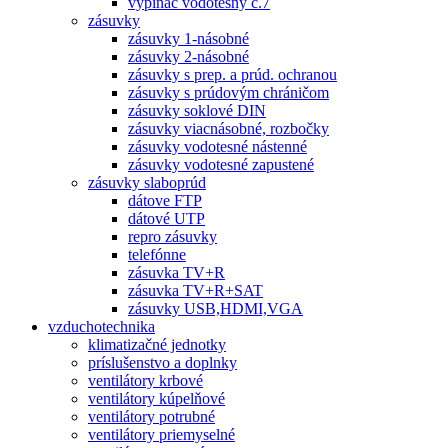
vypínač vodotesný č.7
zásuvky
zásuvky 1-násobné
zásuvky 2-násobné
zásuvky s prep. a prúd. ochranou
zásuvky s prúdovým chráničom
zásuvky soklové DIN
zásuvky viacnásobné, rozbočky
zásuvky vodotesné nástenné
zásuvky vodotesné zapustené
zásuvky slaboprúd
dátove FTP
dátové UTP
repro zásuvky
telefónne
zásuvka TV+R
zásuvka TV+R+SAT
zásuvky USB,HDMI,VGA
vzduchotechnika
klimatizačné jednotky
príslušenstvo a doplnky
ventilátory krbové
ventilátory kúpelňové
ventilátory potrubné
ventilátory priemyselné