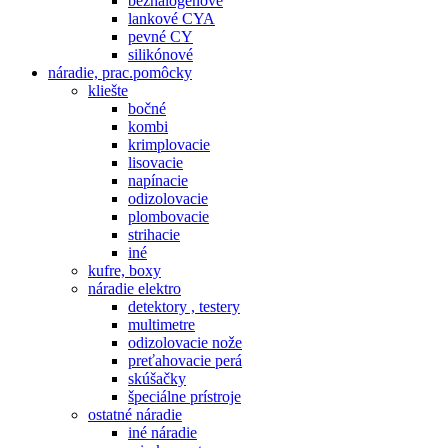
bezhalogenové
lankové CYA
pevné CY
silikónové
náradie, prac.pomôcky
kliešte
bočné
kombi
krimplovacie
lisovacie
napínacie
odizolovacie
plombovacie
strihacie
iné
kufre, boxy
náradie elektro
detektory , testery
multimetre
odizolovacie nože
preťahovacie perá
skúšačky
špeciálne prístroje
ostatné náradie
iné náradie