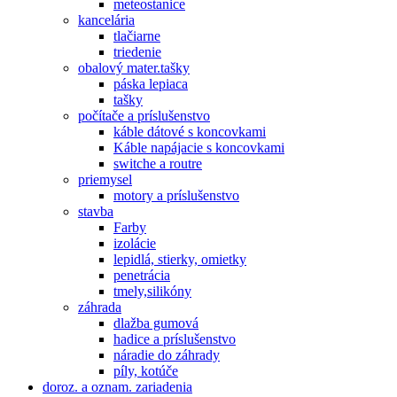
meteostanice
kancelária
tlačiarne
triedenie
obalový mater.tašky
páska lepiaca
tašky
počítače a príslušenstvo
káble dátové s koncovkami
Káble napájacie s koncovkami
switche a routre
priemysel
motory a príslušenstvo
stavba
Farby
izolácie
lepidlá, stierky, omietky
penetrácia
tmely,silikóny
záhrada
dlažba gumová
hadice a príslušenstvo
náradie do záhrady
píly, kotúče
doroz. a oznam. zariadenia