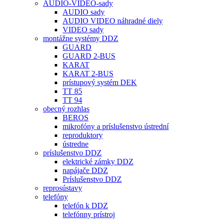
AUDIO-VIDEO-sady
AUDIO sady
AUDIO VIDEO náhradné diely
VIDEO sady
montážne systémy DDZ
GUARD
GUARD 2-BUS
KARAT
KARAT 2-BUS
prístupový systém DEK
TT 85
TT 94
obecný rozhlas
BEROS
mikrofóny a príslušenstvo ústrední
reproduktory
ústredne
príslušenstvo DDZ
elektrické zámky DDZ
napájače DDZ
Príslušenstvo DDZ
reprosústavy
telefóny
telefón k DDZ
telefónny prístroj