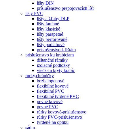
lišty DIN
príslušenstvo prepojovacích líšt
lišty PVC
lišty a žľaby DLP
lišty farebné
lišty klasické
lišty parapetné
lišty perforované
lišty podlahové
príslušenstvo k lištám
príslušenstvo ku krabiciam
dištančné rámiky
izolacné podložky
viečka a kryty krabíc
rúrky,chráničky
bezhalogenové
flexibilné kovové
flexibilné PVC
flexibilné tvrdené PVC
pevné kovové
pevné PVC
rúrky kovové-príslušenstvo
rúrky PVC-príslušenstvo
tvrdené na optiku
sádra