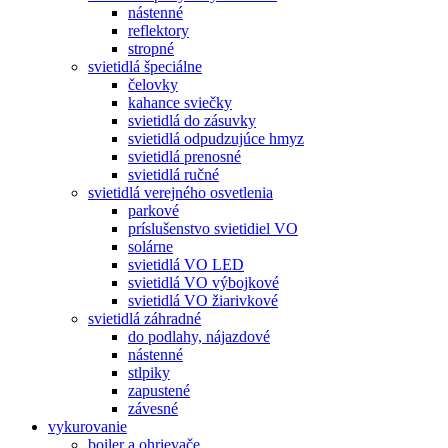
nástenné
reflektory
stropné
svietidlá špeciálne
čelovky
kahance sviečky
svietidlá do zásuvky
svietidlá odpudzujúce hmyz
svietidlá prenosné
svietidlá ručné
svietidlá verejného osvetlenia
parkové
príslušenstvo svietidiel VO
solárne
svietidlá VO LED
svietidlá VO výbojkové
svietidlá VO žiarivkové
svietidlá záhradné
do podlahy, nájazdové
nástenné
stlpiky
zapustené
závesné
vykurovanie
boiler a ohrievače