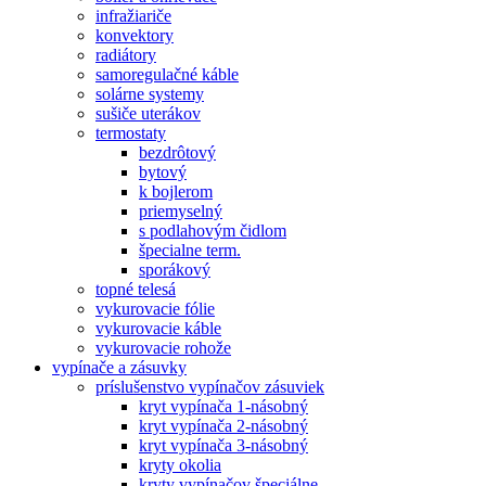
infražiariče
konvektory
radiátory
samoregulačné káble
solárne systemy
sušiče uterákov
termostaty
bezdrôtový
bytový
k bojlerom
priemyselný
s podlahovým čidlom
špecialne term.
sporákový
topné telesá
vykurovacie fólie
vykurovacie káble
vykurovacie rohože
vypínače a zásuvky
príslušenstvo vypínačov zásuviek
kryt vypínača 1-násobný
kryt vypínača 2-násobný
kryt vypínača 3-násobný
kryty okolia
kryty vypínačov špeciálne