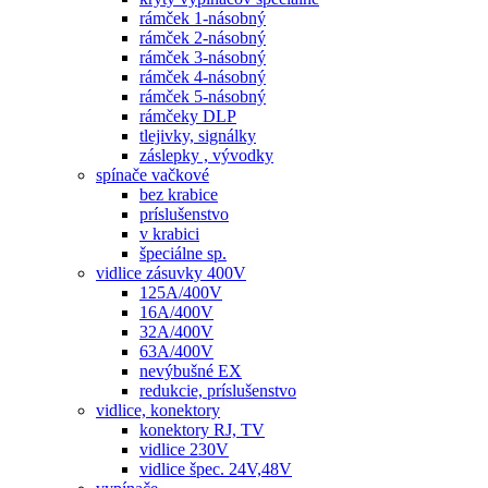
rámček 1-násobný
rámček 2-násobný
rámček 3-násobný
rámček 4-násobný
rámček 5-násobný
rámčeky DLP
tlejivky, signálky
záslepky , vývodky
spínače vačkové
bez krabice
príslušenstvo
v krabici
špeciálne sp.
vidlice zásuvky 400V
125A/400V
16A/400V
32A/400V
63A/400V
nevýbušné EX
redukcie, príslušenstvo
vidlice, konektory
konektory RJ, TV
vidlice 230V
vidlice špec. 24V,48V