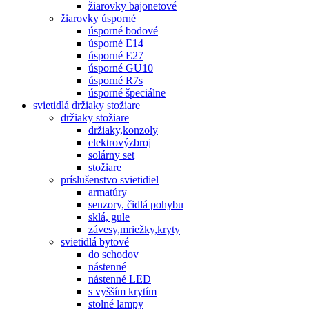
žiarovky bajonetové
žiarovky úsporné
úsporné bodové
úsporné E14
úsporné E27
úsporné GU10
úsporné R7s
úsporné špeciálne
svietidlá držiaky stožiare
držiaky stožiare
držiaky,konzoly
elektrovýzbroj
solárny set
stožiare
príslušenstvo svietidiel
armatúry
senzory, čidlá pohybu
sklá, gule
závesy,mriežky,kryty
svietidlá bytové
do schodov
nástenné
nástenné LED
s vyšším krytím
stolné lampy