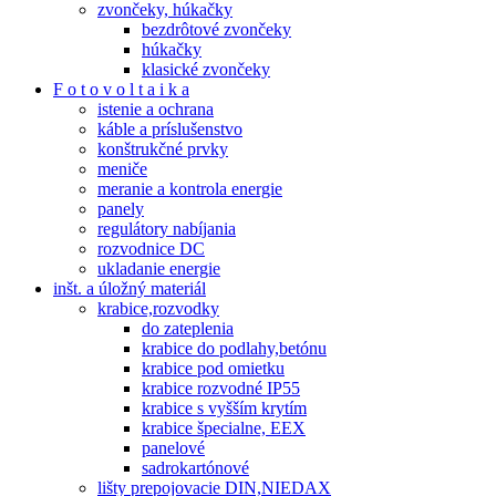
zvončeky, húkačky
bezdrôtové zvončeky
húkačky
klasické zvončeky
F o t o v o l t a i k a
istenie a ochrana
káble a príslušenstvo
konštrukčné prvky
meniče
meranie a kontrola energie
panely
regulátory nabíjania
rozvodnice DC
ukladanie energie
inšt. a úložný materiál
krabice,rozvodky
do zateplenia
krabice do podlahy,betónu
krabice pod omietku
krabice rozvodné IP55
krabice s vyšším krytím
krabice špecialne, EEX
panelové
sadrokartónové
lišty prepojovacie DIN,NIEDAX