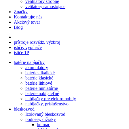
ventilátory stropné
vetilátory samostojace
Značky
Kontaktujte nás
Akciový tovar
Blog
prístroje rozvádz. výzbroj
ističe, vypínače
ističe 1P
batérie nabíjačky
akumulátory
batérie alkalické
batérie klasické
batérie lithiové
baterie miniatúrne
baterie nabíjateľné
nabíjačky pre elektromobily
nabíjačky, príslušenstvo
bleskozvod
Izolovaný bleskozvod
podpery, držiaky
bramac