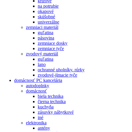
krížové
na potrubie
okapové
skúšobné
univerzálne
zemniaci materiál
guľatina
pásovina
zemniace dosky
zemniace tyče
zvodový materiál
guľatina
lano
ochranné uholníky. rúrky
zvodové-jímacie tyče
domácnosť PC kancelária
autodoplnky
domácnosť
biela technika
čierna technika
kuchyňa
zásuvky nábytkové
iné
elektronika
antény