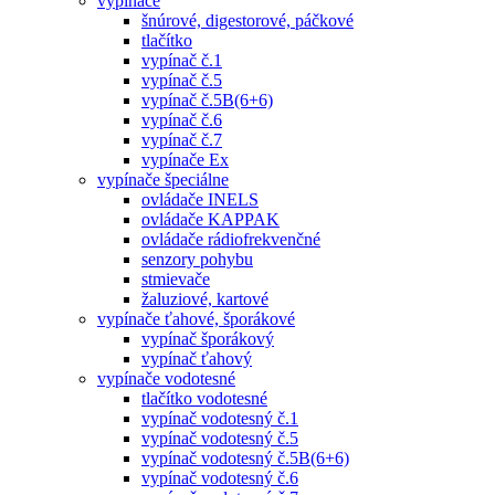
vypínače
šnúrové, digestorové, páčkové
tlačítko
vypínač č.1
vypínač č.5
vypínač č.5B(6+6)
vypínač č.6
vypínač č.7
vypínače Ex
vypínače špeciálne
ovládače INELS
ovládače KAPPAK
ovládače rádiofrekvenčné
senzory pohybu
stmievače
žaluziové, kartové
vypínače ťahové, šporákové
vypínač šporákový
vypínač ťahový
vypínače vodotesné
tlačítko vodotesné
vypínač vodotesný č.1
vypínač vodotesný č.5
vypínač vodotesný č.5B(6+6)
vypínač vodotesný č.6