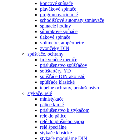
koncové spínače
plavákové spínače
programovacie relé
schodišťové automaty stmievače
spínacie hodiny
súmrakové spínače
tlakové spínače
voltmetre, ampérmetre
zvončeky DIN
spúšťače, ochrany
frekvenčné meniče
príslušenstvo spúšťačov
softštartéry, YD
spúšťače DIN ako istič
spúšťače klasické
tepelne ochrany, príslušenstvo
stykače, relé
ministykače
pätice k relé
príslušenstvo k stykačom
relé do pätice
relé do plošného spoja
relé špeciálne
stykače klasické
stykače modulárne DIN