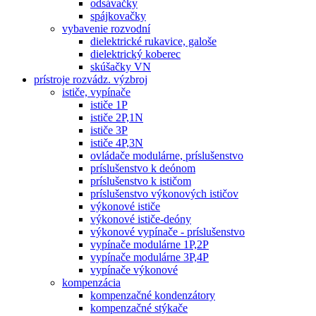
odsávačky
spájkovačky
vybavenie rozvodní
dielektrické rukavice, galoše
dielektrický koberec
skúšačky VN
prístroje rozvádz. výzbroj
ističe, vypínače
ističe 1P
ističe 2P,1N
ističe 3P
ističe 4P,3N
ovládače modulárne, príslušenstvo
príslušenstvo k deónom
príslušenstvo k ističom
príslušenstvo výkonových ističov
výkonové ističe
výkonové ističe-deóny
výkonové vypínače - príslušenstvo
vypínače modulárne 1P,2P
vypínače modulárne 3P,4P
vypínače výkonové
kompenzácia
kompenzačné kondenzátory
kompenzačné stýkače