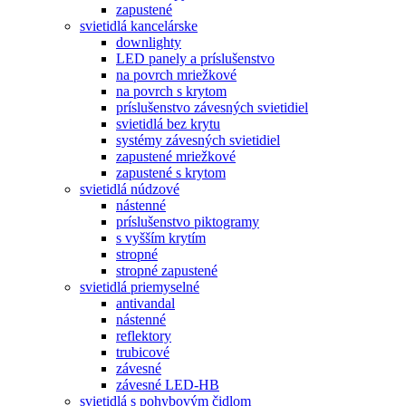
zapustené
svietidlá kancelárske
downlighty
LED panely a príslušenstvo
na povrch mriežkové
na povrch s krytom
príslušenstvo závesných svietidiel
svietidlá bez krytu
systémy závesných svietidiel
zapustené mriežkové
zapustené s krytom
svietidlá núdzové
nástenné
príslušenstvo piktogramy
s vyšším krytím
stropné
stropné zapustené
svietidlá priemyselné
antivandal
nástenné
reflektory
trubicové
závesné
závesné LED-HB
svietidlá s pohybovým čidlom