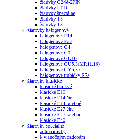
žiarivky G24d-2PIN
žiarivky LED
žiarivky špeciálne
žiarivky T5
žiarivky T8
žiarovky halogénové
halogenové E14
halogenové E27
halogenové G4
halogenové G9
halogenové GU10
halogenové GU5,3(MR11,16)
halogenové GY6,35
halogenové trubičky R7s
žiarovky klasické
klasické bodové
klasické E10
klasické E14 číre
klasické E14 farebné
klasické E27 číre
klasické E27 farebné
klasické E40
žiarovky špeciálne
autožiarovky
k vianočným ozdobám