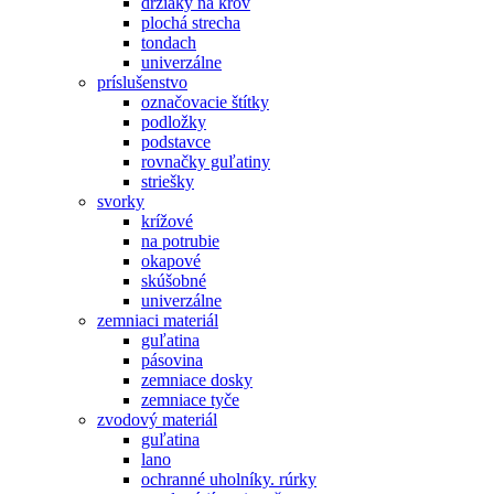
držiaky na krov
plochá strecha
tondach
univerzálne
príslušenstvo
označovacie štítky
podložky
podstavce
rovnačky guľatiny
striešky
svorky
krížové
na potrubie
okapové
skúšobné
univerzálne
zemniaci materiál
guľatina
pásovina
zemniace dosky
zemniace tyče
zvodový materiál
guľatina
lano
ochranné uholníky. rúrky