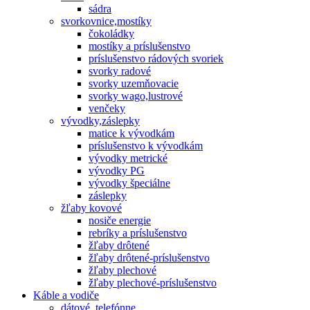
sádra
svorkovnice,mostíky
čokoládky
mostíky a príslušenstvo
príslušenstvo rádových svoriek
svorky radové
svorky uzemňovacie
svorky wago,lustrové
venčeky
vývodky,záslepky
matice k vývodkám
príslušenstvo k vývodkám
vývodky metrické
vývodky PG
vývodky špeciálne
záslepky
žľaby kovové
nosiče energie
rebríky a príslušenstvo
žľaby drôtené
žľaby drôtené-príslušenstvo
žľaby plechové
žľaby plechové-príslušenstvo
Káble a vodiče
dátové, telefónne