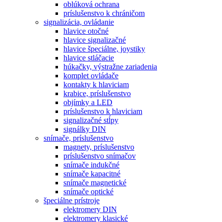
oblúková ochrana
príslušenstvo k chráničom
signalizácia, ovládanie
hlavice otočné
hlavice signalizačné
hlavice špeciálne, joystiky
hlavice stláčacie
húkačky, výstražne zariadenia
komplet ovládače
kontakty k hlaviciam
krabice, príslušenstvo
objímky a LED
príslušenstvo k hlaviciam
signalizačné stĺpy
signálky DIN
snímače, príslušenstvo
magnety, príslušenstvo
príslušenstvo snímačov
snímače indukčné
snímače kapacitné
snímače magnetické
snímače optické
špeciálne prístroje
elektromery DIN
elektromery klasické