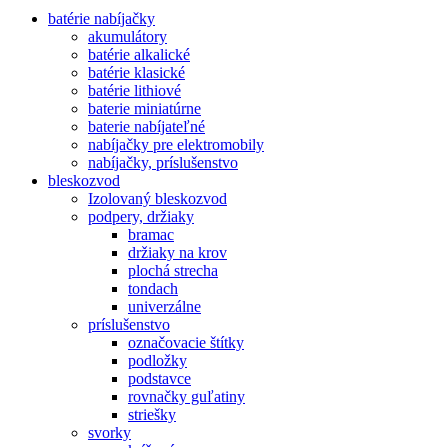
batérie nabíjačky
akumulátory
batérie alkalické
batérie klasické
batérie lithiové
baterie miniatúrne
baterie nabíjateľné
nabíjačky pre elektromobily
nabíjačky, príslušenstvo
bleskozvod
Izolovaný bleskozvod
podpery, držiaky
bramac
držiaky na krov
plochá strecha
tondach
univerzálne
príslušenstvo
označovacie štítky
podložky
podstavce
rovnačky guľatiny
striešky
svorky