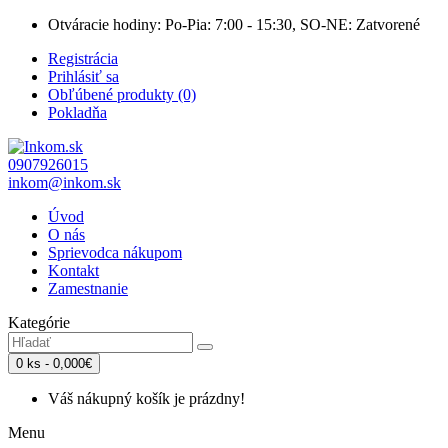
Otváracie hodiny: Po-Pia: 7:00 - 15:30, SO-NE: Zatvorené
Registrácia
Prihlásiť sa
Obľúbené produkty (0)
Pokladňa
0907926015
inkom@inkom.sk
Úvod
O nás
Sprievodca nákupom
Kontakt
Zamestnanie
Kategórie
0 ks - 0,000€
Váš nákupný košík je prázdny!
Menu