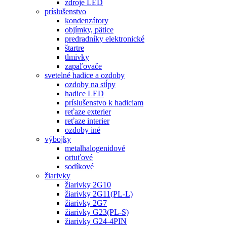
zdroje LED
príslušenstvo
kondenzátory
objímky, pätice
predradníky elektronické
štartre
tlmivky
zapaľovače
svetelné hadice a ozdoby
ozdoby na stĺpy
hadice LED
príslušenstvo k hadiciam
reťaze exterier
reťaze interier
ozdoby iné
výbojky
metalhalogenidové
ortuťové
sodíkové
žiarivky
žiarivky 2G10
žiarivky 2G11(PL-L)
žiarivky 2G7
žiarivky G23(PL-S)
žiarivky G24-4PIN