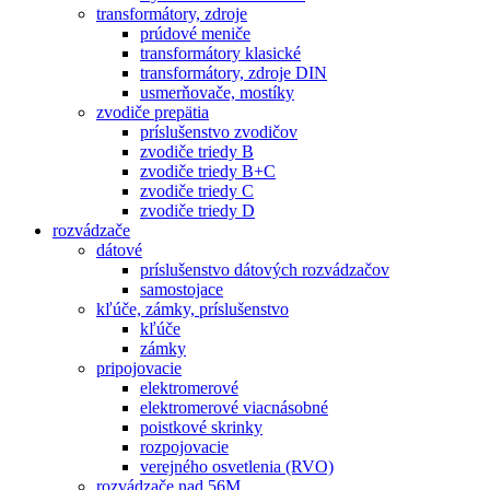
transformátory, zdroje
prúdové meniče
transformátory klasické
transformátory, zdroje DIN
usmerňovače, mostíky
zvodiče prepätia
príslušenstvo zvodičov
zvodiče triedy B
zvodiče triedy B+C
zvodiče triedy C
zvodiče triedy D
rozvádzače
dátové
príslušenstvo dátových rozvádzačov
samostojace
kľúče, zámky, príslušenstvo
kľúče
zámky
pripojovacie
elektromerové
elektromerové viacnásobné
poistkové skrinky
rozpojovacie
verejného osvetlenia (RVO)
rozvádzače nad 56M