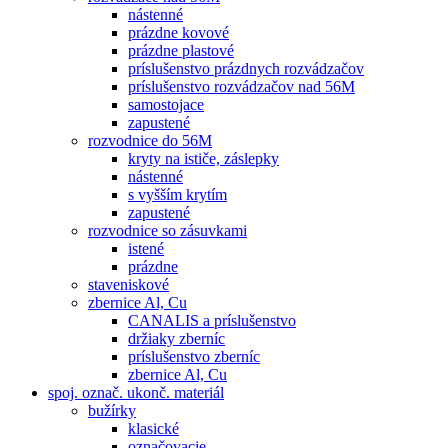
nástenné
prázdne kovové
prázdne plastové
príslušenstvo prázdnych rozvádzačov
príslušenstvo rozvádzačov nad 56M
samostojace
zapustené
rozvodnice do 56M
kryty na ističe, záslepky
nástenné
s vyšším krytím
zapustené
rozvodnice so zásuvkami
istené
prázdne
staveniskové
zbernice Al, Cu
CANALIS a príslušenstvo
držiaky zberníc
príslušenstvo zberníc
zbernice Al, Cu
spoj. označ. ukonč. materiál
bužírky
klasické
označovacie