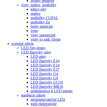
svorky prúdové
vruty, matice, podložky
klince,nity
matice
podložky CUPAL
podložky Zn
šruby metrické
vruty
vruty samorezné
vruty so sadr. čierne
svetelné zdroje
LED čipy,dosky
LED žiarovky, pásy
LED pásy
LED žiarovky E10
LED žiarovky E14
LED žiarovky E27
LED žiarovky G4
LED žiarovky G9
LED žiarovky GU10
LED žiarovky MR16
príslušenstvo k LED pásom
napájacie zdroje
programovateľné LED
trafá elektronické