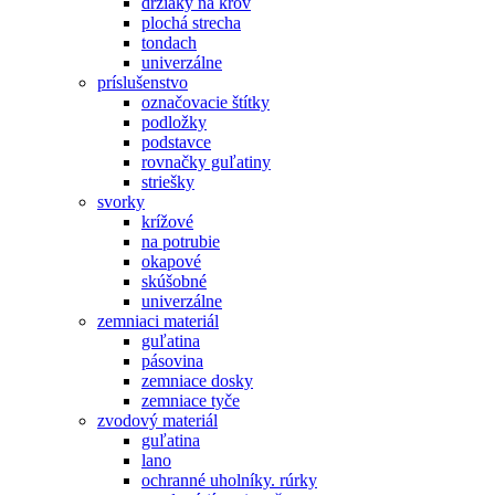
držiaky na krov
plochá strecha
tondach
univerzálne
príslušenstvo
označovacie štítky
podložky
podstavce
rovnačky guľatiny
striešky
svorky
krížové
na potrubie
okapové
skúšobné
univerzálne
zemniaci materiál
guľatina
pásovina
zemniace dosky
zemniace tyče
zvodový materiál
guľatina
lano
ochranné uholníky. rúrky