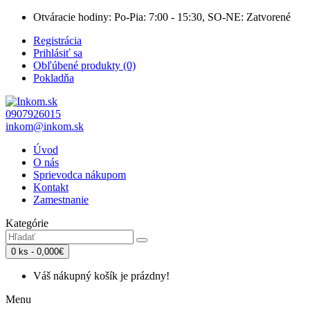
Otváracie hodiny: Po-Pia: 7:00 - 15:30, SO-NE: Zatvorené
Registrácia
Prihlásiť sa
Obľúbené produkty (0)
Pokladňa
0907926015
inkom@inkom.sk
Úvod
O nás
Sprievodca nákupom
Kontakt
Zamestnanie
Kategórie
0 ks - 0,000€
Váš nákupný košík je prázdny!
Menu