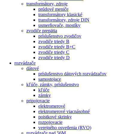
transformátory, zdroje
prúdové meniče
transformátory klasické
transformátory, zdroje DIN
usmerňovače, mostíky
zvodiče prepätia
príslušenstvo zvodičov
zvodiče triedy B
zvodiče triedy B+C
zvodiče triedy C
zvodiče triedy D
rozvádzače
dátové
príslušenstvo dátových rozvádzačov
samostojace
kľúče, zámky, príslušenstvo
kľúče
zámky
pripojovacie
elektromerové
elektromerové viacnásobné
poistkové skrinky
rozpojovacie
verejného osvetlenia (RVO)
rozvádzače nad 56M