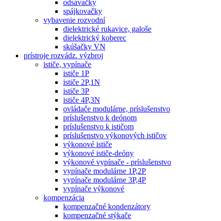
odsávačky
spájkovačky
vybavenie rozvodní
dielektrické rukavice, galoše
dielektrický koberec
skúšačky VN
prístroje rozvádz. výzbroj
ističe, vypínače
ističe 1P
ističe 2P,1N
ističe 3P
ističe 4P,3N
ovládače modulárne, príslušenstvo
príslušenstvo k deónom
príslušenstvo k ističom
príslušenstvo výkonových ističov
výkonové ističe
výkonové ističe-deóny
výkonové vypínače - príslušenstvo
vypínače modulárne 1P,2P
vypínače modulárne 3P,4P
vypínače výkonové
kompenzácia
kompenzačné kondenzátory
kompenzačné stýkače