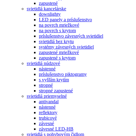
zapustené
svietidlá kancelárske
downlighty
LED panely a príslušenstvo
na povrch mriežkové
na povrch s krytom
príslušenstvo závesných svietidiel
svietidlá bez krytu
systémy závesných svietidiel
zapustené mriežkové
zapustené s krytom
svietidlá núdzové
nástenné
príslušenstvo piktogramy
s vyšším krytím
stropné
stropné zapustené
svietidlá priemyselné
antivandal
nástenné
reflektory
trubicové
závesné
závesné LED-HB
svietidlá s pohybovým čidlom