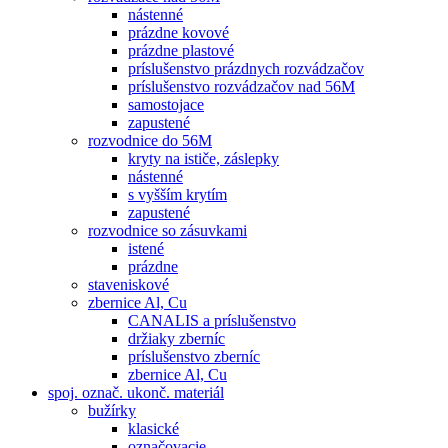
nástenné
prázdne kovové
prázdne plastové
príslušenstvo prázdnych rozvádzačov
príslušenstvo rozvádzačov nad 56M
samostojace
zapustené
rozvodnice do 56M
kryty na ističe, záslepky
nástenné
s vyšším krytím
zapustené
rozvodnice so zásuvkami
istené
prázdne
staveniskové
zbernice Al, Cu
CANALIS a príslušenstvo
držiaky zberníc
príslušenstvo zberníc
zbernice Al, Cu
spoj. označ. ukonč. materiál
bužírky
klasické
označovacie