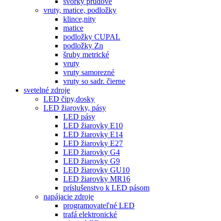
svorky prúdové
vruty, matice, podložky
klince,nity
matice
podložky CUPAL
podložky Zn
šruby metrické
vruty
vruty samorezné
vruty so sadr. čierne
svetelné zdroje
LED čipy,dosky
LED žiarovky, pásy
LED pásy
LED žiarovky E10
LED žiarovky E14
LED žiarovky E27
LED žiarovky G4
LED žiarovky G9
LED žiarovky GU10
LED žiarovky MR16
príslušenstvo k LED pásom
napájacie zdroje
programovateľné LED
trafá elektronické