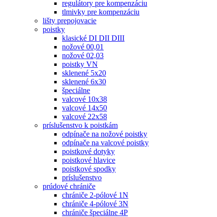
regulátory pre kompenzáciu
tlmivky pre kompenzáciu
lišty prepojovacie
poistky
klasické DI DII DIII
nožové 00,01
nožové 02,03
poistky VN
sklenené 5x20
sklenené 6x30
špeciálne
valcové 10x38
valcové 14x50
valcové 22x58
príslušenstvo k poistkám
odpínače na nožové poistky
odpínače na valcové poistky
poistkové dotyky
poistkové hlavice
poistkové spodky
príslušenstvo
prúdové chrániče
chrániče 2-pólové 1N
chrániče 4-pólové 3N
chrániče špeciálne 4P