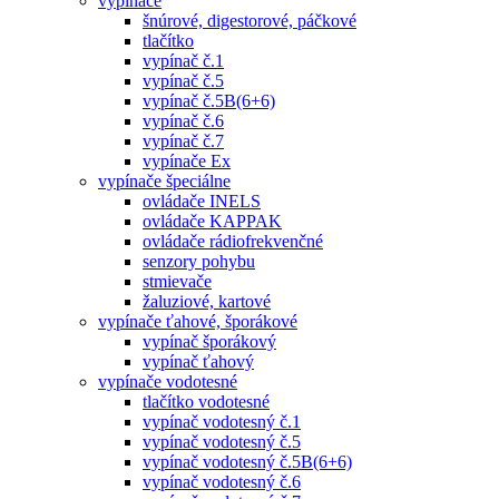
vypínače
šnúrové, digestorové, páčkové
tlačítko
vypínač č.1
vypínač č.5
vypínač č.5B(6+6)
vypínač č.6
vypínač č.7
vypínače Ex
vypínače špeciálne
ovládače INELS
ovládače KAPPAK
ovládače rádiofrekvenčné
senzory pohybu
stmievače
žaluziové, kartové
vypínače ťahové, šporákové
vypínač šporákový
vypínač ťahový
vypínače vodotesné
tlačítko vodotesné
vypínač vodotesný č.1
vypínač vodotesný č.5
vypínač vodotesný č.5B(6+6)
vypínač vodotesný č.6