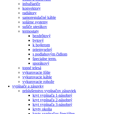
infražiariče
konvektory
radiátory
samoregulačné káble
solárne systemy
sušiče uterákov
termostaty
bezdrôtový
bytový
k bojlerom
priemyselný
s podlahovým čidlom
špecialne term.
sporákový
topné telesá
vykurovacie fólie
vykurovacie káble
vykurovacie rohože
vypínače a zásuvky
príslušenstvo vypínačov zásuviek
kryt vypínača 1-násobný
kryt vypínača 2-násobný
kryt vypínača 3-násobný
kryty okolia
kryty vypínačov špeciálne