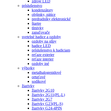
zdroje LED
príslušenstvo
kondenzátory
objímky, pätice
predradníky elektronické
štartre
tlmivky
zapaľovače
svetelné hadice a ozdoby
ozdoby na stĺpy
hadice LED
príslušenstvo k hadiciam
reťaze exterier
reťaze interier
ozdoby iné
výbojky
metalhalogenidové
ortuťové
sodíkové
žiarivky
žiarivky 2G10
žiarivky 2G11(PL-L)
žiarivky 2G7
žiarivky G23(PL-S)
žiarivky G24-4PIN