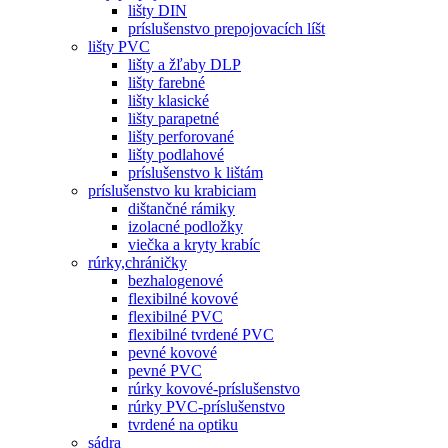
lišty DIN
príslušenstvo prepojovacích líšt
lišty PVC
lišty a žľaby DLP
lišty farebné
lišty klasické
lišty parapetné
lišty perforované
lišty podlahové
príslušenstvo k lištám
príslušenstvo ku krabiciam
dištančné rámiky
izolacné podložky
viečka a kryty krabíc
rúrky,chráničky
bezhalogenové
flexibilné kovové
flexibilné PVC
flexibilné tvrdené PVC
pevné kovové
pevné PVC
rúrky kovové-príslušenstvo
rúrky PVC-príslušenstvo
tvrdené na optiku
sádra