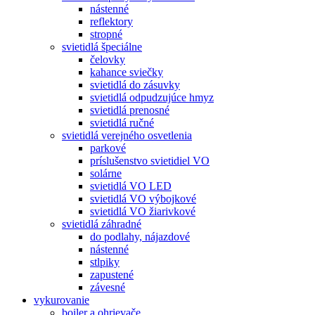
nástenné
reflektory
stropné
svietidlá špeciálne
čelovky
kahance sviečky
svietidlá do zásuvky
svietidlá odpudzujúce hmyz
svietidlá prenosné
svietidlá ručné
svietidlá verejného osvetlenia
parkové
príslušenstvo svietidiel VO
solárne
svietidlá VO LED
svietidlá VO výbojkové
svietidlá VO žiarivkové
svietidlá záhradné
do podlahy, nájazdové
nástenné
stlpiky
zapustené
závesné
vykurovanie
boiler a ohrievače