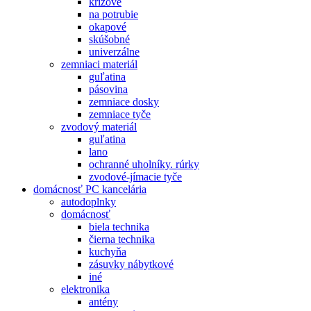
krížové
na potrubie
okapové
skúšobné
univerzálne
zemniaci materiál
guľatina
pásovina
zemniace dosky
zemniace tyče
zvodový materiál
guľatina
lano
ochranné uholníky. rúrky
zvodové-jímacie tyče
domácnosť PC kancelária
autodoplnky
domácnosť
biela technika
čierna technika
kuchyňa
zásuvky nábytkové
iné
elektronika
antény