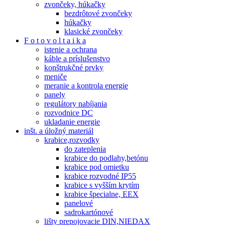
zvončeky, húkačky
bezdrôtové zvončeky
húkačky
klasické zvončeky
F o t o v o l t a i k a
istenie a ochrana
káble a príslušenstvo
konštrukčné prvky
meniče
meranie a kontrola energie
panely
regulátory nabíjania
rozvodnice DC
ukladanie energie
inšt. a úložný materiál
krabice,rozvodky
do zateplenia
krabice do podlahy,betónu
krabice pod omietku
krabice rozvodné IP55
krabice s vyšším krytím
krabice špecialne, EEX
panelové
sadrokartónové
lišty prepojovacie DIN,NIEDAX