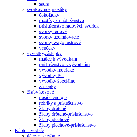
sádra
svorkovnice,mostíky
čokoládky
mostíky a príslušenstvo
príslušenstvo rádových svoriek
svorky radové
svorky uzemňovacie
svorky wago,lustrové
venčeky
vývodky,záslepky
matice k vývodkám
príslušenstvo k vývodkám
vývodky metrické
vývodky PG
vývodky špeciálne
záslepky
žľaby kovové
nosiče energie
rebríky a príslušenstvo
žľaby drôtené
žľaby drôtené-príslušenstvo
žľaby plechové
žľaby plechové-príslušenstvo
Káble a vodiče
dátové, telefónne