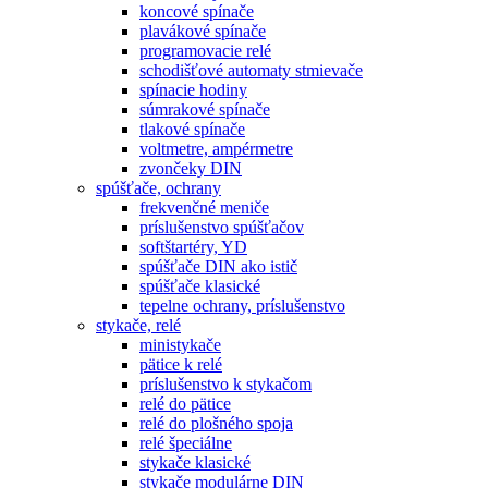
koncové spínače
plavákové spínače
programovacie relé
schodišťové automaty stmievače
spínacie hodiny
súmrakové spínače
tlakové spínače
voltmetre, ampérmetre
zvončeky DIN
spúšťače, ochrany
frekvenčné meniče
príslušenstvo spúšťačov
softštartéry, YD
spúšťače DIN ako istič
spúšťače klasické
tepelne ochrany, príslušenstvo
stykače, relé
ministykače
pätice k relé
príslušenstvo k stykačom
relé do pätice
relé do plošného spoja
relé špeciálne
stykače klasické
stykače modulárne DIN