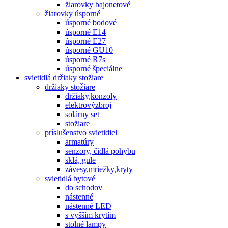
žiarovky bajonetové
žiarovky úsporné
úsporné bodové
úsporné E14
úsporné E27
úsporné GU10
úsporné R7s
úsporné špeciálne
svietidlá držiaky stožiare
držiaky stožiare
držiaky,konzoly
elektrovýzbroj
solárny set
stožiare
príslušenstvo svietidiel
armatúry
senzory, čidlá pohybu
sklá, gule
závesy,mriežky,kryty
svietidlá bytové
do schodov
nástenné
nástenné LED
s vyšším krytím
stolné lampy