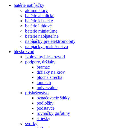
batérie nabíjačky
akumulátory
batérie alkalické
batérie klasické
batérie lithiové
baterie miniatúrne
baterie nabíjateľné
nabíjačky pre elektromobily
nabíjačky, príslušenstvo
bleskozvod
Izolovaný bleskozvod
podpery, držiaky
bramac
držiaky na krov
plochá strecha
tondach
univerzálne
príslušenstvo
označovacie štítky
podložky
podstavce
rovnačky guľatiny
striešky
svorky