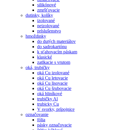
silikónové
zmršťovacie
dutinky, kolíky
izolované
neizolované
príslušenstvo
hmoždinky
do dutých materiálov
do sadrokartónu
k sťahovacím páskam
klasické
zatlkacie s vrutom
oká, trubičky
oká Cu izolované
oká Cu letovacie
oká Cu lisovacie
oká Cu šrubovacie
oká hliníkové
trubičky Al
trubicky Cu
V svorky, prípojnice
označovanie
fólia
pásky označovacie