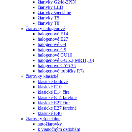
žiarivky G24d-2PIN
žiarivky LED
žiarivky špeciálne
žiarivky T5
žiarivky T8
žiarovky halogénové
halogenové E14
halogenové E27
halogenové G4
halogenové G9
halogenové GU10
halogenové GU5,3(MR11,16)
halogenové GY6,35
halogenové trubičky R7s
žiarovky klasické
klasické bodové
klasické E10
klasické E14 číre
klasické E14 farebné
klasické E27 číre
klasické E27 farebné
klasické E40
žiarovky špeciálne
autožiarovky
k vianočným ozdobám