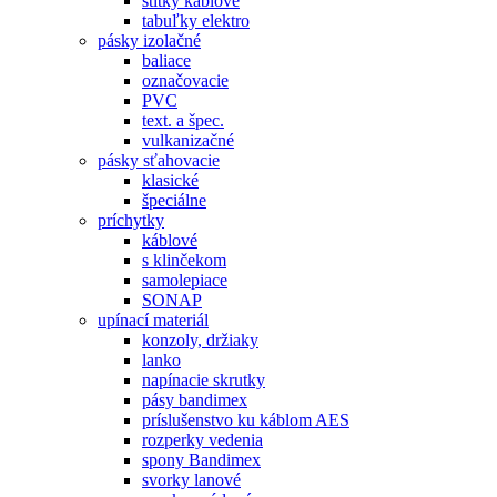
štítky káblové
tabuľky elektro
pásky izolačné
baliace
označovacie
PVC
text. a špec.
vulkanizačné
pásky sťahovacie
klasické
špeciálne
príchytky
káblové
s klinčekom
samolepiace
SONAP
upínací materiál
konzoly, držiaky
lanko
napínacie skrutky
pásy bandimex
príslušenstvo ku káblom AES
rozperky vedenia
spony Bandimex
svorky lanové