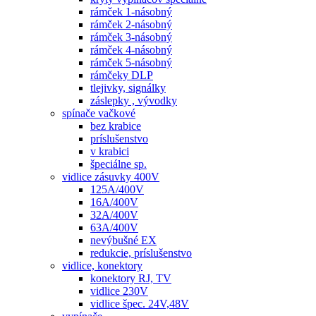
rámček 1-násobný
rámček 2-násobný
rámček 3-násobný
rámček 4-násobný
rámček 5-násobný
rámčeky DLP
tlejivky, signálky
záslepky , vývodky
spínače vačkové
bez krabice
príslušenstvo
v krabici
špeciálne sp.
vidlice zásuvky 400V
125A/400V
16A/400V
32A/400V
63A/400V
nevýbušné EX
redukcie, príslušenstvo
vidlice, konektory
konektory RJ, TV
vidlice 230V
vidlice špec. 24V,48V