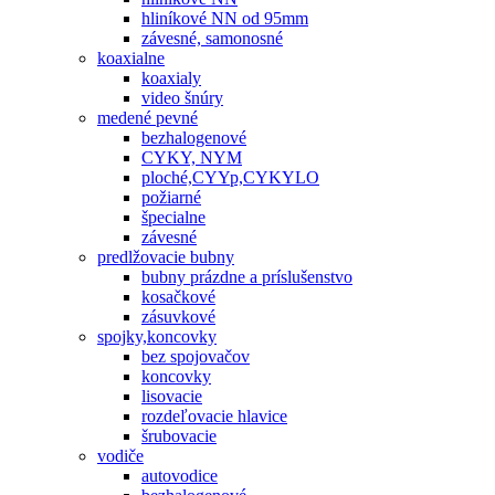
hliníkové NN od 95mm
závesné, samonosné
koaxialne
koaxialy
video šnúry
medené pevné
bezhalogenové
CYKY, NYM
ploché,CYYp,CYKYLO
požiarné
špecialne
závesné
predlžovacie bubny
bubny prázdne a príslušenstvo
kosačkové
zásuvkové
spojky,koncovky
bez spojovačov
koncovky
lisovacie
rozdeľovacie hlavice
šrubovacie
vodiče
autovodice