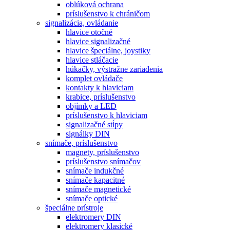
oblúková ochrana
príslušenstvo k chráničom
signalizácia, ovládanie
hlavice otočné
hlavice signalizačné
hlavice špeciálne, joystiky
hlavice stláčacie
húkačky, výstražne zariadenia
komplet ovládače
kontakty k hlaviciam
krabice, príslušenstvo
objímky a LED
príslušenstvo k hlaviciam
signalizačné stĺpy
signálky DIN
snímače, príslušenstvo
magnety, príslušenstvo
príslušenstvo snímačov
snímače indukčné
snímače kapacitné
snímače magnetické
snímače optické
špeciálne prístroje
elektromery DIN
elektromery klasické