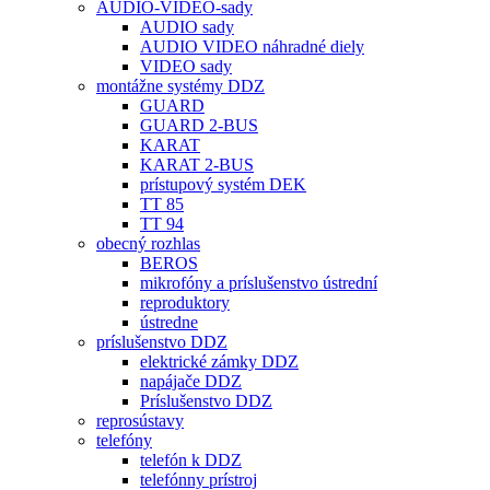
AUDIO-VIDEO-sady
AUDIO sady
AUDIO VIDEO náhradné diely
VIDEO sady
montážne systémy DDZ
GUARD
GUARD 2-BUS
KARAT
KARAT 2-BUS
prístupový systém DEK
TT 85
TT 94
obecný rozhlas
BEROS
mikrofóny a príslušenstvo ústrední
reproduktory
ústredne
príslušenstvo DDZ
elektrické zámky DDZ
napájače DDZ
Príslušenstvo DDZ
reprosústavy
telefóny
telefón k DDZ
telefónny prístroj