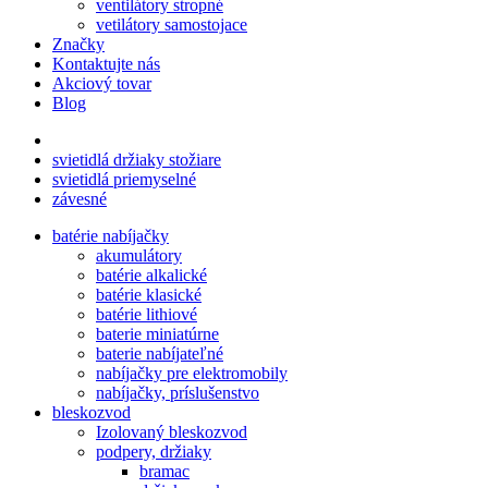
ventilátory stropné
vetilátory samostojace
Značky
Kontaktujte nás
Akciový tovar
Blog
svietidlá držiaky stožiare
svietidlá priemyselné
závesné
batérie nabíjačky
akumulátory
batérie alkalické
batérie klasické
batérie lithiové
baterie miniatúrne
baterie nabíjateľné
nabíjačky pre elektromobily
nabíjačky, príslušenstvo
bleskozvod
Izolovaný bleskozvod
podpery, držiaky
bramac