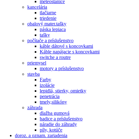
meteostanice
kancelária
tlačiarne
triedenie
obalový mater.tašky
páska lepiaca
tašky
počítače a príslušenstvo
káble dátové s koncovkami
Káble napájacie s koncovkami
switche a routre
priemysel
motory a príslušenstvo
stavba
Farby
izolácie
lepidlá, stierky, omietky
penetrácia
tmely,silikóny
záhrada
dlažba gumová
hadice a príslušenstvo
náradie do záhrady
píly, kotúče
doroz. a oznam. zariadenia