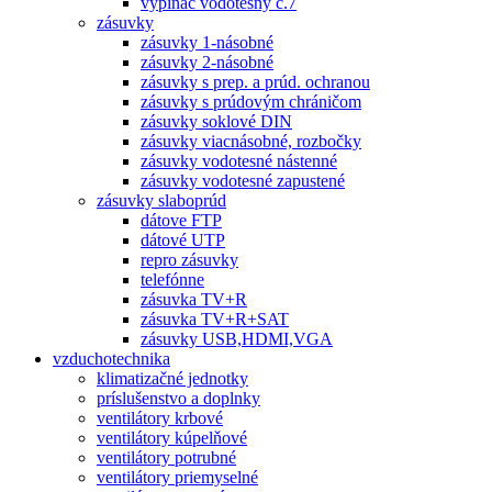
vypínač vodotesný č.7
zásuvky
zásuvky 1-násobné
zásuvky 2-násobné
zásuvky s prep. a prúd. ochranou
zásuvky s prúdovým chráničom
zásuvky soklové DIN
zásuvky viacnásobné, rozbočky
zásuvky vodotesné nástenné
zásuvky vodotesné zapustené
zásuvky slaboprúd
dátove FTP
dátové UTP
repro zásuvky
telefónne
zásuvka TV+R
zásuvka TV+R+SAT
zásuvky USB,HDMI,VGA
vzduchotechnika
klimatizačné jednotky
príslušenstvo a doplnky
ventilátory krbové
ventilátory kúpelňové
ventilátory potrubné
ventilátory priemyselné