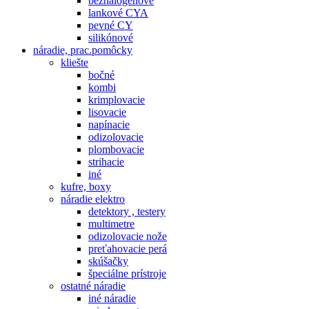
bezhalogenové
lankové CYA
pevné CY
silikónové
náradie, prac.pomôcky
kliešte
bočné
kombi
krimplovacie
lisovacie
napínacie
odizolovacie
plombovacie
strihacie
iné
kufre, boxy
náradie elektro
detektory , testery
multimetre
odizolovacie nože
preťahovacie perá
skúšačky
špeciálne prístroje
ostatné náradie
iné náradie