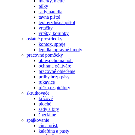
mierky, metre
pilky
sady náradia
tavná pištol
teplovzdušná pištol
vrtačky
vrtáky, korunky
ostatné prostriedky
kontox, spreje
lepidlá, opravné hmoty
pracovné pomôcky
obuv,ochrana nôh
ochrana očí,tváre
pracovné oblečenie
prilby,bezp.pásy
rukavice
rúška,respirátory
skrutkovače
krížové
ploché
sady a bity
špeciálne
spájkovanie
cín a prísl.
kalafúna a pasty