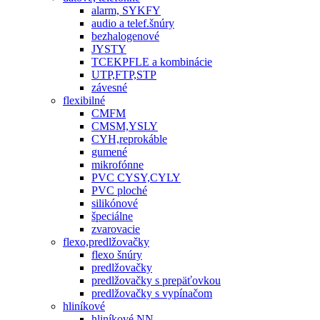
alarm, SYKFY
audio a telef.šnúry
bezhalogenové
JYSTY
TCEKPFLE a kombinácie
UTP,FTP,STP
závesné
flexibilné
CMFM
CMSM,YSLY
CYH,reprokáble
gumené
mikrofónne
PVC CYSY,CYLY
PVC ploché
silikónové
špeciálne
zvarovacie
flexo,predlžovačky
flexo šnúry
predlžovačky
predlžovačky s prepäťovkou
predlžovačky s vypínačom
hliníkové
hliníkové NN