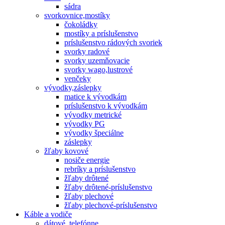
sádra
svorkovnice,mostíky
čokoládky
mostíky a príslušenstvo
príslušenstvo rádových svoriek
svorky radové
svorky uzemňovacie
svorky wago,lustrové
venčeky
vývodky,záslepky
matice k vývodkám
príslušenstvo k vývodkám
vývodky metrické
vývodky PG
vývodky špeciálne
záslepky
žľaby kovové
nosiče energie
rebríky a príslušenstvo
žľaby drôtené
žľaby drôtené-príslušenstvo
žľaby plechové
žľaby plechové-príslušenstvo
Káble a vodiče
dátové, telefónne