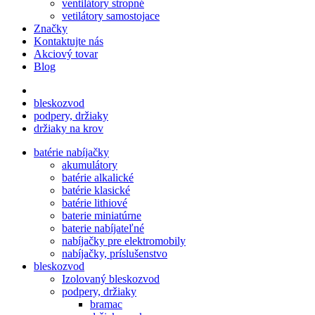
ventilátory stropné
vetilátory samostojace
Značky
Kontaktujte nás
Akciový tovar
Blog
bleskozvod
podpery, držiaky
držiaky na krov
batérie nabíjačky
akumulátory
batérie alkalické
batérie klasické
batérie lithiové
baterie miniatúrne
baterie nabíjateľné
nabíjačky pre elektromobily
nabíjačky, príslušenstvo
bleskozvod
Izolovaný bleskozvod
podpery, držiaky
bramac