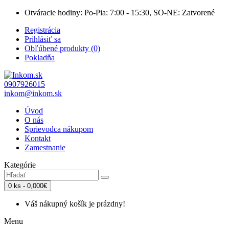
Otváracie hodiny: Po-Pia: 7:00 - 15:30, SO-NE: Zatvorené
Registrácia
Prihlásiť sa
Obľúbené produkty (0)
Pokladňa
0907926015
inkom@inkom.sk
Úvod
O nás
Sprievodca nákupom
Kontakt
Zamestnanie
Kategórie
0 ks - 0,000€
Váš nákupný košík je prázdny!
Menu