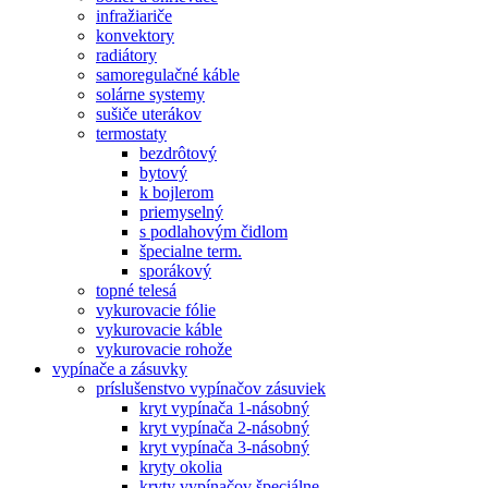
infražiariče
konvektory
radiátory
samoregulačné káble
solárne systemy
sušiče uterákov
termostaty
bezdrôtový
bytový
k bojlerom
priemyselný
s podlahovým čidlom
špecialne term.
sporákový
topné telesá
vykurovacie fólie
vykurovacie káble
vykurovacie rohože
vypínače a zásuvky
príslušenstvo vypínačov zásuviek
kryt vypínača 1-násobný
kryt vypínača 2-násobný
kryt vypínača 3-násobný
kryty okolia
kryty vypínačov špeciálne