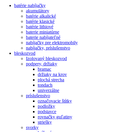
batérie nabíjačky
akumulátory
batérie alkalické
batérie klasické
batérie lithiové
baterie miniatúrne
baterie nabíjateľné
nabíjačky pre elektromobily
nabíjačky, príslušenstvo
bleskozvod
Izolovaný bleskozvod
podpery, držiaky
bramac
držiaky na krov
plochá strecha
tondach
univerzálne
príslušenstvo
označovacie štítky
podložky
podstavce
rovnačky guľatiny
striešky
svorky