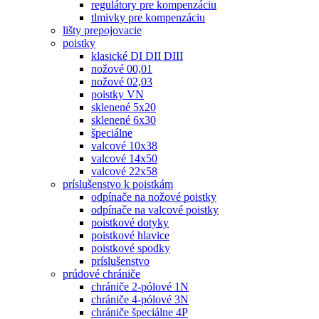
regulátory pre kompenzáciu
tlmivky pre kompenzáciu
lišty prepojovacie
poistky
klasické DI DII DIII
nožové 00,01
nožové 02,03
poistky VN
sklenené 5x20
sklenené 6x30
špeciálne
valcové 10x38
valcové 14x50
valcové 22x58
príslušenstvo k poistkám
odpínače na nožové poistky
odpínače na valcové poistky
poistkové dotyky
poistkové hlavice
poistkové spodky
príslušenstvo
prúdové chrániče
chrániče 2-pólové 1N
chrániče 4-pólové 3N
chrániče špeciálne 4P