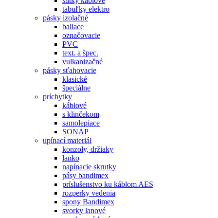
štítky káblové
tabuľky elektro
pásky izolačné
baliace
označovacie
PVC
text. a špec.
vulkanizačné
pásky sťahovacie
klasické
špeciálne
príchytky
káblové
s klinčekom
samolepiace
SONAP
upínací materiál
konzoly, držiaky
lanko
napínacie skrutky
pásy bandimex
príslušenstvo ku káblom AES
rozperky vedenia
spony Bandimex
svorky lanové