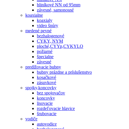
hliníkové NN od 95mm
závesné, samonosné
koaxialne
koaxialy
video šnúry
medené pevné
bezhalogenové
CYKY, NYM
ploché,CYYp,CYKYLO
požiarné
špecialne
závesné
predlžovacie bubny
bubny prázdne a príslušenstvo
kosačkové
zásuvkové
spojky,koncovky
bez spojovačov
koncovky
lisovacie
rozdeľovacie hlavice
šrubovacie
vodiče
autovodice