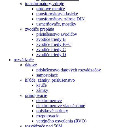
transformátory, zdroje
prúdové meniče
transformátory klasické
transformátory, zdroje DIN
usmerňovače, mostíky
zvodiče prepätia
príslušenstvo zvodičov
zvodiče triedy B
zvodiče triedy B+C
zvodiče triedy C
zvodiče triedy D
rozvádzače
dátové
príslušenstvo dátových rozvádzačov
samostojace
kľúče, zámky, príslušenstvo
kľúče
zámky
pripojovacie
elektromerové
elektromerové viacnásobné
poistkové skrinky
rozpojovacie
verejného osvetlenia (RVO)
rozvádzače nad 56M