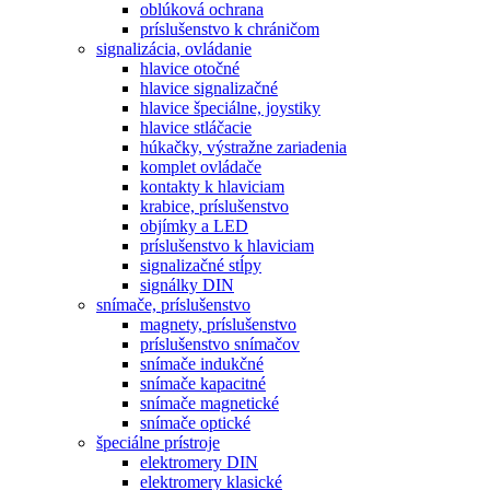
oblúková ochrana
príslušenstvo k chráničom
signalizácia, ovládanie
hlavice otočné
hlavice signalizačné
hlavice špeciálne, joystiky
hlavice stláčacie
húkačky, výstražne zariadenia
komplet ovládače
kontakty k hlaviciam
krabice, príslušenstvo
objímky a LED
príslušenstvo k hlaviciam
signalizačné stĺpy
signálky DIN
snímače, príslušenstvo
magnety, príslušenstvo
príslušenstvo snímačov
snímače indukčné
snímače kapacitné
snímače magnetické
snímače optické
špeciálne prístroje
elektromery DIN
elektromery klasické