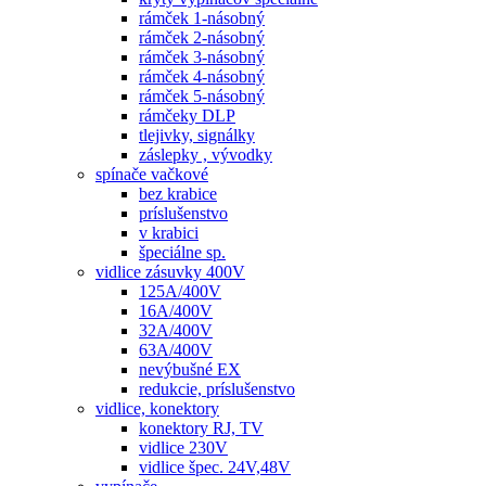
rámček 1-násobný
rámček 2-násobný
rámček 3-násobný
rámček 4-násobný
rámček 5-násobný
rámčeky DLP
tlejivky, signálky
záslepky , vývodky
spínače vačkové
bez krabice
príslušenstvo
v krabici
špeciálne sp.
vidlice zásuvky 400V
125A/400V
16A/400V
32A/400V
63A/400V
nevýbušné EX
redukcie, príslušenstvo
vidlice, konektory
konektory RJ, TV
vidlice 230V
vidlice špec. 24V,48V