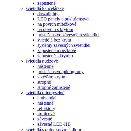
zapustené
svietidlá kancelárske
downlighty
LED panely a príslušenstvo
na povrch mriežkové
na povrch s krytom
príslušenstvo závesných svietidiel
svietidlá bez krytu
systémy závesných svietidiel
zapustené mriežkové
zapustené s krytom
svietidlá núdzové
nástenné
príslušenstvo piktogramy
s vyšším krytím
stropné
stropné zapustené
svietidlá priemyselné
antivandal
nástenné
reflektory
trubicové
závesné
závesné LED-HB
svietidlá s pohybovým čidlom