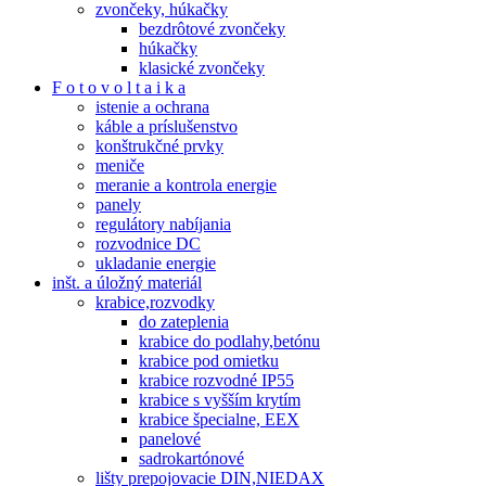
zvončeky, húkačky
bezdrôtové zvončeky
húkačky
klasické zvončeky
F o t o v o l t a i k a
istenie a ochrana
káble a príslušenstvo
konštrukčné prvky
meniče
meranie a kontrola energie
panely
regulátory nabíjania
rozvodnice DC
ukladanie energie
inšt. a úložný materiál
krabice,rozvodky
do zateplenia
krabice do podlahy,betónu
krabice pod omietku
krabice rozvodné IP55
krabice s vyšším krytím
krabice špecialne, EEX
panelové
sadrokartónové
lišty prepojovacie DIN,NIEDAX