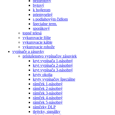
bezdrôtový
bytový
k bojlerom
priemyselný
s podlahovým čidlom
špecialne term.
sporákový
topné telesá
vykurovacie fólie
vykurovacie káble
vykurovacie rohože
vypínače a zásuvky
príslušenstvo vypínačov zásuviek
kryt vypínača 1-násobný
kryt vypínača 2-násobný
kryt vypínača 3-násobný
kryty okolia
kryty vypínačov špeciálne
rámček 1-násobný
rámček 2-násobný
rámček 3-násobný
rámček 4-násobný
rámček 5-násobný
rámčeky DLP
tlejivky, signálky