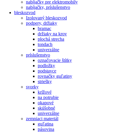
nabíjačky pre elektromobily
nabíjačky, príslušenstvo
bleskozvod
Izolovaný bleskozvod
podpery, držiaky
bramac
držiaky na krov
plochá strecha
tondach
univerzálne
príslušenstvo
označovacie štítky
podložky
podstavce
rovnačky guľatiny
striešky
svorky
krížové
na potrubie
okapové
skúšobné
univerzálne
zemniaci materiál
guľatina
pásovina