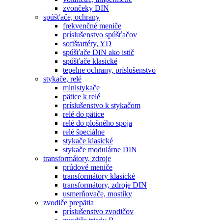
zvončeky DIN
spúšťače, ochrany
frekvenčné meniče
príslušenstvo spúšťačov
softštartéry, YD
spúšťače DIN ako istič
spúšťače klasické
tepelne ochrany, príslušenstvo
stykače, relé
ministykače
pätice k relé
príslušenstvo k stykačom
relé do pätice
relé do plošného spoja
relé špeciálne
stykače klasické
stykače modulárne DIN
transformátory, zdroje
prúdové meniče
transformátory klasické
transformátory, zdroje DIN
usmerňovače, mostíky
zvodiče prepätia
príslušenstvo zvodičov