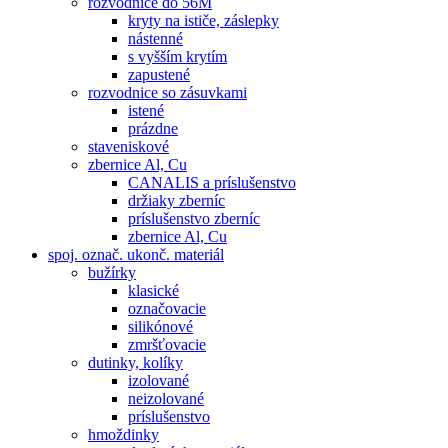
rozvodnice do 56M
kryty na ističe, záslepky
nástenné
s vyšším krytím
zapustené
rozvodnice so zásuvkami
istené
prázdne
staveniskové
zbernice Al, Cu
CANALIS a príslušenstvo
držiaky zberníc
príslušenstvo zberníc
zbernice Al, Cu
spoj. označ. ukonč. materiál
bužírky
klasické
označovacie
silikónové
zmršťovacie
dutinky, kolíky
izolované
neizolované
príslušenstvo
hmoždinky