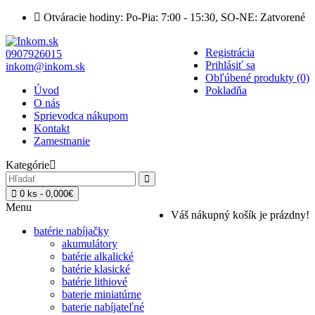
Otváracie hodiny: Po-Pia: 7:00 - 15:30, SO-NE: Zatvorené
Registrácia
0907926015
Prihlásiť sa
inkom@inkom.sk
Obľúbené produkty (0)
Úvod
Pokladňa
O nás
Sprievodca nákupom
Kontakt
Zamestnanie
Kategórie
0 ks - 0,000€
Menu
Váš nákupný košík je prázdny!
batérie nabíjačky
akumulátory
batérie alkalické
batérie klasické
batérie lithiové
baterie miniatúrne
baterie nabíjateľné