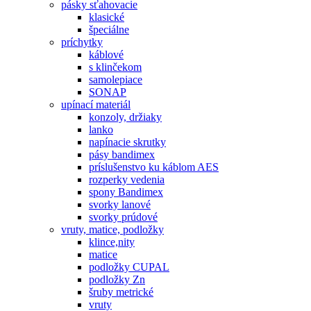
pásky sťahovacie
klasické
špeciálne
príchytky
káblové
s klinčekom
samolepiace
SONAP
upínací materiál
konzoly, držiaky
lanko
napínacie skrutky
pásy bandimex
príslušenstvo ku káblom AES
rozperky vedenia
spony Bandimex
svorky lanové
svorky prúdové
vruty, matice, podložky
klince,nity
matice
podložky CUPAL
podložky Zn
šruby metrické
vruty