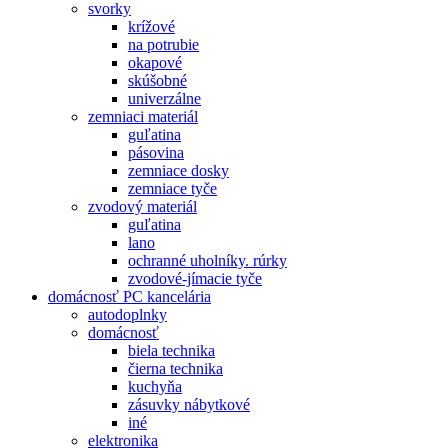
svorky
krížové
na potrubie
okapové
skúšobné
univerzálne
zemniaci materiál
guľatina
pásovina
zemniace dosky
zemniace tyče
zvodový materiál
guľatina
lano
ochranné uholníky. rúrky
zvodové-jímacie tyče
domácnosť PC kancelária
autodoplnky
domácnosť
biela technika
čierna technika
kuchyňa
zásuvky nábytkové
iné
elektronika