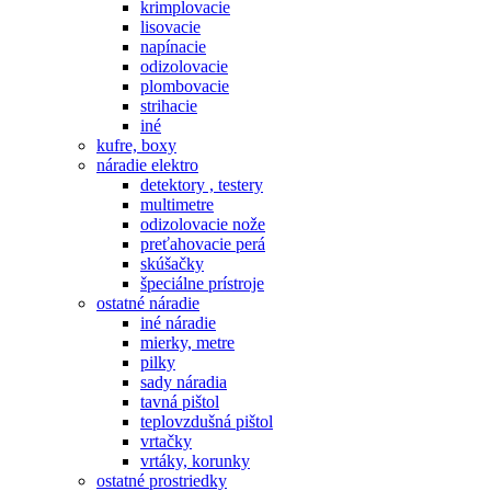
krimplovacie
lisovacie
napínacie
odizolovacie
plombovacie
strihacie
iné
kufre, boxy
náradie elektro
detektory , testery
multimetre
odizolovacie nože
preťahovacie perá
skúšačky
špeciálne prístroje
ostatné náradie
iné náradie
mierky, metre
pilky
sady náradia
tavná pištol
teplovzdušná pištol
vrtačky
vrtáky, korunky
ostatné prostriedky