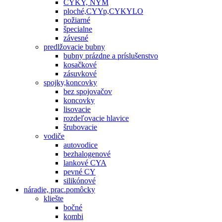
CYKY, NYM
ploché,CYYp,CYKYLO
požiarné
špecialne
závesné
predlžovacie bubny
bubny prázdne a príslušenstvo
kosačkové
zásuvkové
spojky,koncovky
bez spojovačov
koncovky
lisovacie
rozdeľovacie hlavice
šrubovacie
vodiče
autovodice
bezhalogenové
lankové CYA
pevné CY
silikónové
náradie, prac.pomôcky
kliešte
bočné
kombi