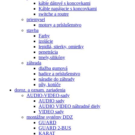
káble dátové s koncovkami
Káble napájacie s koncovkami
switche a routre
priemysel
motory a príslušenstvo
stavba
Farby
izolácie
lepidlá, stierky, omietky
penetrácia
tmely,silikóny
záhrada
dlažba gumová
hadice a príslušenstvo
náradie do záhrady
píly, kotúče
doroz. a oznam. zariadenia
AUDIO-VIDEO-sady
AUDIO sady
AUDIO VIDEO náhradné diely
VIDEO sady
montážne systémy DDZ
GUARD
GUARD 2-BUS
KARAT