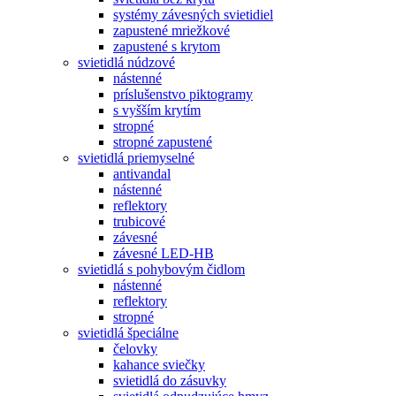
systémy závesných svietidiel
zapustené mriežkové
zapustené s krytom
svietidlá núdzové
nástenné
príslušenstvo piktogramy
s vyšším krytím
stropné
stropné zapustené
svietidlá priemyselné
antivandal
nástenné
reflektory
trubicové
závesné
závesné LED-HB
svietidlá s pohybovým čidlom
nástenné
reflektory
stropné
svietidlá špeciálne
čelovky
kahance sviečky
svietidlá do zásuvky