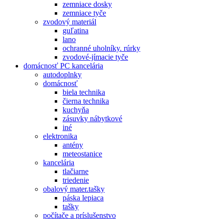
zemniace dosky
zemniace tyče
zvodový materiál
guľatina
lano
ochranné uholníky. rúrky
zvodové-jímacie tyče
domácnosť PC kancelária
autodoplnky
domácnosť
biela technika
čierna technika
kuchyňa
zásuvky nábytkové
iné
elektronika
antény
meteostanice
kancelária
tlačiarne
triedenie
obalový mater.tašky
páska lepiaca
tašky
počítače a príslušenstvo