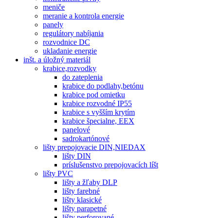
meniče
meranie a kontrola energie
panely
regulátory nabíjania
rozvodnice DC
ukladanie energie
inšt. a úložný materiál
krabice,rozvodky
do zateplenia
krabice do podlahy,betónu
krabice pod omietku
krabice rozvodné IP55
krabice s vyšším krytím
krabice špecialne, EEX
panelové
sadrokartónové
lišty prepojovacie DIN,NIEDAX
lišty DIN
príslušenstvo prepojovacích líšt
lišty PVC
lišty a žľaby DLP
lišty farebné
lišty klasické
lišty parapetné
lišty perforované