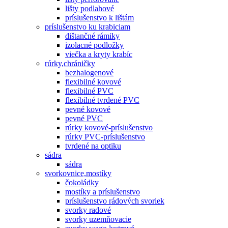
lišty podlahové
príslušenstvo k lištám
príslušenstvo ku krabiciam
dištančné rámiky
izolacné podložky
viečka a kryty krabíc
rúrky,chráničky
bezhalogenové
flexibilné kovové
flexibilné PVC
flexibilné tvrdené PVC
pevné kovové
pevné PVC
rúrky kovové-príslušenstvo
rúrky PVC-príslušenstvo
tvrdené na optiku
sádra
sádra
svorkovnice,mostíky
čokoládky
mostíky a príslušenstvo
príslušenstvo rádových svoriek
svorky radové
svorky uzemňovacie