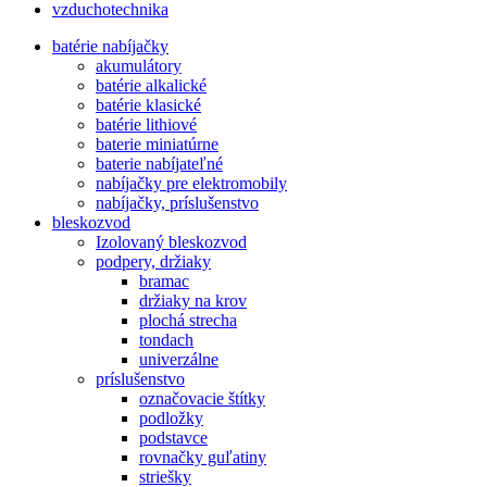
vzduchotechnika
batérie nabíjačky
akumulátory
batérie alkalické
batérie klasické
batérie lithiové
baterie miniatúrne
baterie nabíjateľné
nabíjačky pre elektromobily
nabíjačky, príslušenstvo
bleskozvod
Izolovaný bleskozvod
podpery, držiaky
bramac
držiaky na krov
plochá strecha
tondach
univerzálne
príslušenstvo
označovacie štítky
podložky
podstavce
rovnačky guľatiny
striešky