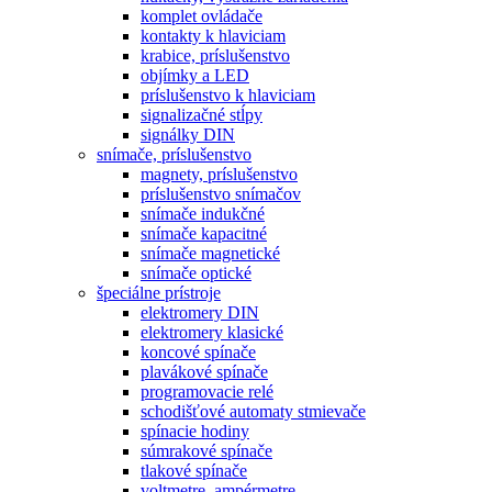
komplet ovládače
kontakty k hlaviciam
krabice, príslušenstvo
objímky a LED
príslušenstvo k hlaviciam
signalizačné stĺpy
signálky DIN
snímače, príslušenstvo
magnety, príslušenstvo
príslušenstvo snímačov
snímače indukčné
snímače kapacitné
snímače magnetické
snímače optické
špeciálne prístroje
elektromery DIN
elektromery klasické
koncové spínače
plavákové spínače
programovacie relé
schodišťové automaty stmievače
spínacie hodiny
súmrakové spínače
tlakové spínače
voltmetre, ampérmetre