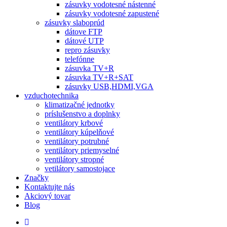
zásuvky vodotesné nástenné
zásuvky vodotesné zapustené
zásuvky slaboprúd
dátove FTP
dátové UTP
repro zásuvky
telefónne
zásuvka TV+R
zásuvka TV+R+SAT
zásuvky USB,HDMI,VGA
vzduchotechnika
klimatizačné jednotky
príslušenstvo a doplnky
ventilátory krbové
ventilátory kúpelňové
ventilátory potrubné
ventilátory priemyselné
ventilátory stropné
vetilátory samostojace
Značky
Kontaktujte nás
Akciový tovar
Blog