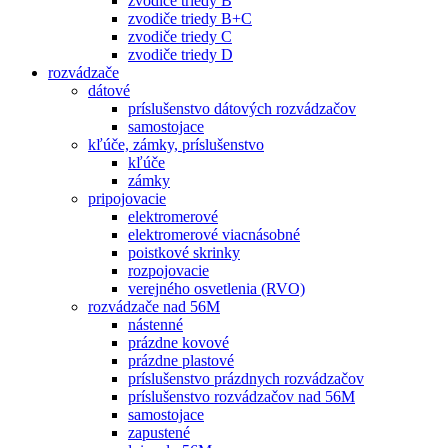
zvodiče triedy B
zvodiče triedy B+C
zvodiče triedy C
zvodiče triedy D
rozvádzače
dátové
príslušenstvo dátových rozvádzačov
samostojace
kľúče, zámky, príslušenstvo
kľúče
zámky
pripojovacie
elektromerové
elektromerové viacnásobné
poistkové skrinky
rozpojovacie
verejného osvetlenia (RVO)
rozvádzače nad 56M
nástenné
prázdne kovové
prázdne plastové
príslušenstvo prázdnych rozvádzačov
príslušenstvo rozvádzačov nad 56M
samostojace
zapustené