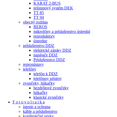
KARAT 2-BUS
prístupový systém DEK
TT 85
TT 94
obecný rozhlas
BEROS
mikrofóny a príslušenstvo ústrední
reproduktory
ústredne
príslušenstvo DDZ
elektrické zámky DDZ
napájače DDZ
Príslušenstvo DDZ
reprosústavy
telefóny
telefón k DDZ
telefónny prístroj
zvončeky, húkačky
bezdrôtové zvončeky
húkačky
klasické zvončeky
F o t o v o l t a i k a
istenie a ochrana
káble a príslušenstvo
konštrukčné prvky