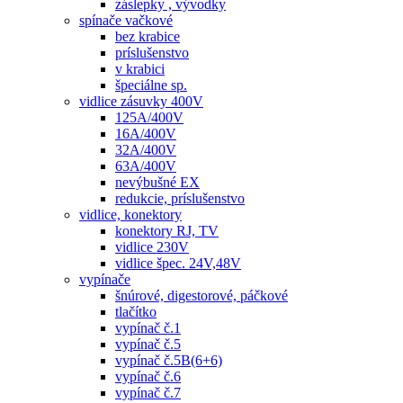
záslepky , vývodky
spínače vačkové
bez krabice
príslušenstvo
v krabici
špeciálne sp.
vidlice zásuvky 400V
125A/400V
16A/400V
32A/400V
63A/400V
nevýbušné EX
redukcie, príslušenstvo
vidlice, konektory
konektory RJ, TV
vidlice 230V
vidlice špec. 24V,48V
vypínače
šnúrové, digestorové, páčkové
tlačítko
vypínač č.1
vypínač č.5
vypínač č.5B(6+6)
vypínač č.6
vypínač č.7