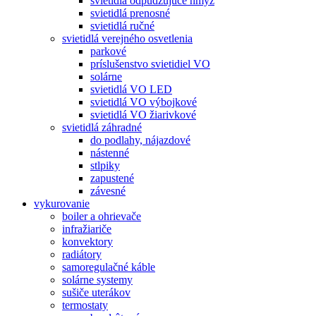
svietidlá odpudzujúce hmyz
svietidlá prenosné
svietidlá ručné
svietidlá verejného osvetlenia
parkové
príslušenstvo svietidiel VO
solárne
svietidlá VO LED
svietidlá VO výbojkové
svietidlá VO žiarivkové
svietidlá záhradné
do podlahy, nájazdové
nástenné
stlpiky
zapustené
závesné
vykurovanie
boiler a ohrievače
infražiariče
konvektory
radiátory
samoregulačné káble
solárne systemy
sušiče uterákov
termostaty