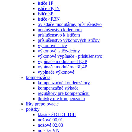
ističe 1P
ističe 2P,1N
ističe 3P
ističe 4P,3N
ovládače modulárne, príslušenstvo
príslušenstvo k deónom
príslušenstvo k ističom
príslušenstvo výkonových ističov
výkonové ističe
výkonové ističe-deóny
výkonové vypínače - príslušenstvo
vypínače modulárne 1P,2P
vypínače modulárne 3P,4P
vypínače výkonové
kompenzácia
kompenzačné kondenzátory
kompenzačné stýkače
regulátory pre kompenzáciu
tlmivky pre kompenzáciu
lišty prepojovacie
poistky
klasické DI DII DIII
nožové 00,01
nožové 02,03
poistky VN