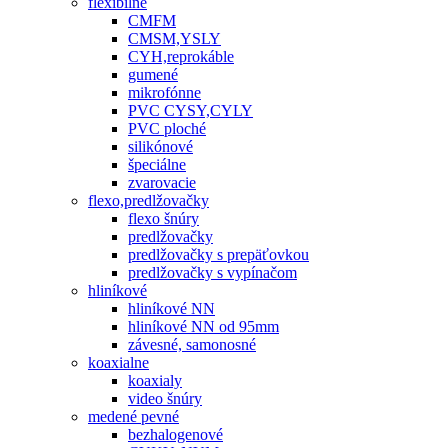
flexibilné
CMFM
CMSM,YSLY
CYH,reprokáble
gumené
mikrofónne
PVC CYSY,CYLY
PVC ploché
silikónové
špeciálne
zvarovacie
flexo,predlžovačky
flexo šnúry
predlžovačky
predlžovačky s prepäťovkou
predlžovačky s vypínačom
hliníkové
hliníkové NN
hliníkové NN od 95mm
závesné, samonosné
koaxialne
koaxialy
video šnúry
medené pevné
bezhalogenové