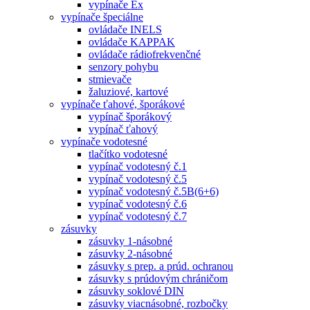
vypínače Ex
vypínače špeciálne
ovládače INELS
ovládače KAPPAK
ovládače rádiofrekvenčné
senzory pohybu
stmievače
žaluziové, kartové
vypínače ťahové, šporákové
vypínač šporákový
vypínač ťahový
vypínače vodotesné
tlačítko vodotesné
vypínač vodotesný č.1
vypínač vodotesný č.5
vypínač vodotesný č.5B(6+6)
vypínač vodotesný č.6
vypínač vodotesný č.7
zásuvky
zásuvky 1-násobné
zásuvky 2-násobné
zásuvky s prep. a prúd. ochranou
zásuvky s prúdovým chráničom
zásuvky soklové DIN
zásuvky viacnásobné, rozbočky