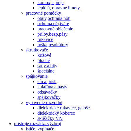
kontox, spreje
lepidlá, opravné hmoty
pracovné pomôcky
obuv,ochrana nôh
ochrana očí,tváre
pracovné oblečenie
prilby,bezp.pásy
rukavice
rúška,respirátory
skrutkovače
krížové
ploché
sady a bity
špeciálne
spájkovanie
cín a prísl.
kalafúna a pasty
odsávačky
spájkovačky
vybavenie rozvodní
dielektrické rukavice, galoše
dielektrický koberec
skúšačky VN
prístroje rozvádz. výzbroj
ističe, vypínače