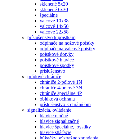
sklenené 5x20
sklenené 6x30
špeciálne
valcové 10x38
valcové 14x50
valcové 22x58
príslušenstvo k poistkám
odpínače na nožové poistky
odpínače na valcové poistky
poistkové dotyky
poistkové hlavice
poistkové spodky
príslušenstvo
prúdové chrániče
chrániče 2-pólové 1N
chrániče 4-pólové 3N
chrániče špeciálne 4P
oblúková ochrana
príslušenstvo k chráničom
signalizácia, ovládanie
hlavice otočné
hlavice signalizačné
hlavice špeciálne, joystiky
hlavice stláčacie
húkačky, výstražne zariadenia