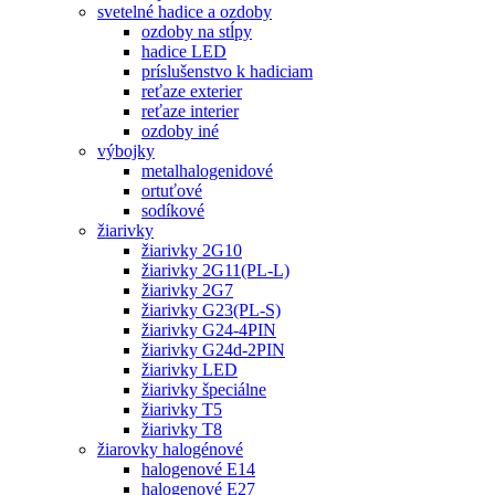
svetelné hadice a ozdoby
ozdoby na stĺpy
hadice LED
príslušenstvo k hadiciam
reťaze exterier
reťaze interier
ozdoby iné
výbojky
metalhalogenidové
ortuťové
sodíkové
žiarivky
žiarivky 2G10
žiarivky 2G11(PL-L)
žiarivky 2G7
žiarivky G23(PL-S)
žiarivky G24-4PIN
žiarivky G24d-2PIN
žiarivky LED
žiarivky špeciálne
žiarivky T5
žiarivky T8
žiarovky halogénové
halogenové E14
halogenové E27