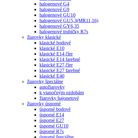
halogenové G4
halogenové G9
halogenové GU10
halogenové GU5,3(MR11,16)
halogenové GY6,35
halogenové trubičky R7s
žiarovky klasické
klasické bodové
klasické E10
klasické E14 číre
klasické E14 farebné
klasické E27 číre
klasické E27 farebné
klasické E40
žiarovky špeciálne
autožiarovky
k vianočným ozdobám
žiarovky bajonetové
žiarovky úsporné
úsporné bodové
úsporné E14
úsporné E27
úsporné GU10
úsporné R7s
úsporné špeciálne