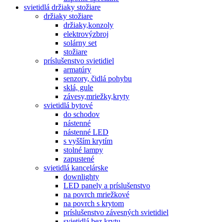
svietidlá držiaky stožiare
držiaky stožiare
držiaky,konzoly
elektrovýzbroj
solárny set
stožiare
príslušenstvo svietidiel
armatúry
senzory, čidlá pohybu
sklá, gule
závesy,mriežky,kryty
svietidlá bytové
do schodov
nástenné
nástenné LED
s vyšším krytím
stolné lampy
zapustené
svietidlá kancelárske
downlighty
LED panely a príslušenstvo
na povrch mriežkové
na povrch s krytom
príslušenstvo závesných svietidiel
svietidlá bez krytu