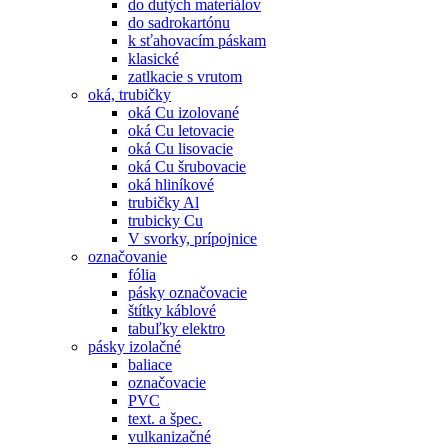
do dutých materiálov
do sadrokartónu
k sťahovacím páskam
klasické
zatlkacie s vrutom
oká, trubičky
oká Cu izolované
oká Cu letovacie
oká Cu lisovacie
oká Cu šrubovacie
oká hliníkové
trubičky Al
trubicky Cu
V svorky, prípojnice
označovanie
fólia
pásky označovacie
štítky káblové
tabuľky elektro
pásky izolačné
baliace
označovacie
PVC
text. a špec.
vulkanizačné