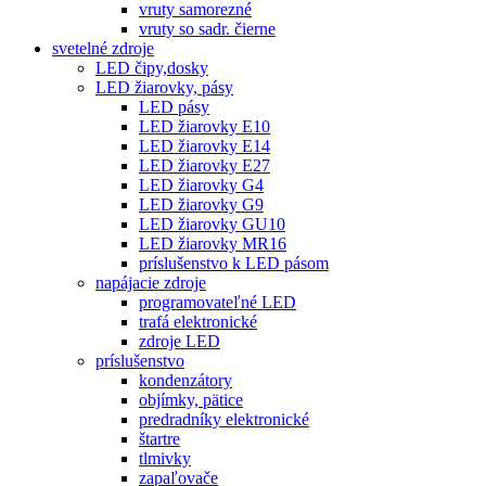
vruty samorezné
vruty so sadr. čierne
svetelné zdroje
LED čipy,dosky
LED žiarovky, pásy
LED pásy
LED žiarovky E10
LED žiarovky E14
LED žiarovky E27
LED žiarovky G4
LED žiarovky G9
LED žiarovky GU10
LED žiarovky MR16
príslušenstvo k LED pásom
napájacie zdroje
programovateľné LED
trafá elektronické
zdroje LED
príslušenstvo
kondenzátory
objímky, pätice
predradníky elektronické
štartre
tlmivky
zapaľovače