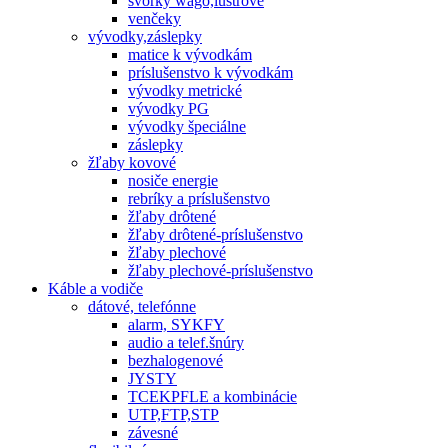
svorky wago,lustrové
venčeky
vývodky,záslepky
matice k vývodkám
príslušenstvo k vývodkám
vývodky metrické
vývodky PG
vývodky špeciálne
záslepky
žľaby kovové
nosiče energie
rebríky a príslušenstvo
žľaby drôtené
žľaby drôtené-príslušenstvo
žľaby plechové
žľaby plechové-príslušenstvo
Káble a vodiče
dátové, telefónne
alarm, SYKFY
audio a telef.šnúry
bezhalogenové
JYSTY
TCEKPFLE a kombinácie
UTP,FTP,STP
závesné