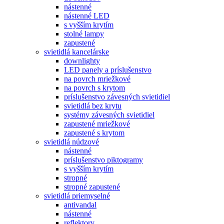
nástenné
nástenné LED
s vyšším krytím
stolné lampy
zapustené
svietidlá kancelárske
downlighty
LED panely a príslušenstvo
na povrch mriežkové
na povrch s krytom
príslušenstvo závesných svietidiel
svietidlá bez krytu
systémy závesných svietidiel
zapustené mriežkové
zapustené s krytom
svietidlá núdzové
nástenné
príslušenstvo piktogramy
s vyšším krytím
stropné
stropné zapustené
svietidlá priemyselné
antivandal
nástenné
reflektory