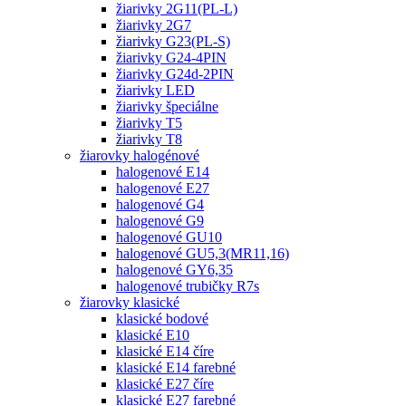
žiarivky 2G11(PL-L)
žiarivky 2G7
žiarivky G23(PL-S)
žiarivky G24-4PIN
žiarivky G24d-2PIN
žiarivky LED
žiarivky špeciálne
žiarivky T5
žiarivky T8
žiarovky halogénové
halogenové E14
halogenové E27
halogenové G4
halogenové G9
halogenové GU10
halogenové GU5,3(MR11,16)
halogenové GY6,35
halogenové trubičky R7s
žiarovky klasické
klasické bodové
klasické E10
klasické E14 číre
klasické E14 farebné
klasické E27 číre
klasické E27 farebné