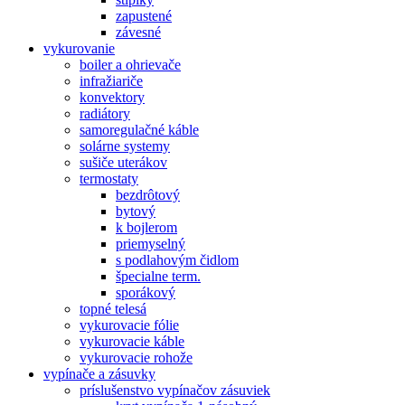
zapustené
závesné
vykurovanie
boiler a ohrievače
infražiariče
konvektory
radiátory
samoregulačné káble
solárne systemy
sušiče uterákov
termostaty
bezdrôtový
bytový
k bojlerom
priemyselný
s podlahovým čidlom
špecialne term.
sporákový
topné telesá
vykurovacie fólie
vykurovacie káble
vykurovacie rohože
vypínače a zásuvky
príslušenstvo vypínačov zásuviek