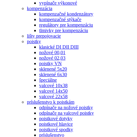
vypínače výkonové
kompenzácia
kompenzačné kondenzátory
kompenzačné stýkače
regulátory pre kompenzáciu
tlmivky pre kompenzáciu
lišty prepojovacie
poistky
klasické DI DII DIII
nožové 00,01
nožové 02,03
poistky VN
sklenené 5x20
sklenené 6x30
špeciálne
valcové 10x38
valcové 14x50
valcové 22x58
príslušenstvo k poistkám
odpínače na nožové poistky
odpínače na valcové poistky
poistkové dotyky
poistkové hlavice
poistkové spodky
príslušenstvo