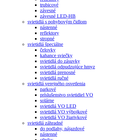
trubicové
závesné
závesné LED-HB
svietidlá s pohybovým čidlom
nástenné
reflektory
stropné
svietidlá špeciálne
čelovky
kahance sviečky
svietidlá do zásuvky
svietidlá odpudzujúce hmyz
svietidlá prenosné
svietidlá ručné
svietidlá verejného osvetlenia
parkové
príslušenstvo svietidiel VO
solárne
svietidlá VO LED
svietidlá VO výbojkové
svietidlá VO žiarivkové
svietidlá záhradné
do podlahy, nájazdové
nástenné
stlpiky