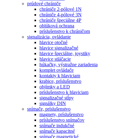
prúdové chrániče
chrániče 2-pólové 1N
chrániče 4-pólové 3N
chrániče špeciálne 4P
oblúková ochrana
príslušenstvo k chráničom
signalizácia, ovládanie
hlavice otočné
hlavice signalizačné
hlavice špeciálne, joystiky
hlavice stláčacie
húkačky, výstražne zariadenia
komplet ovládače
kontakty k hlaviciam
krabice, príslušenstvo
objímky a LED
príslušenstvo k hlaviciam
signalizačné stĺpy
signálky DIN
snímače, príslušenstvo
magnety, príslušenstvo
príslušenstvo snímačov
snímače indukčné
snímače kapacitné
snímače magnetické