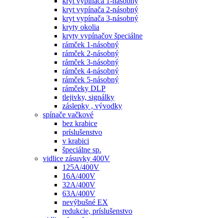
kryt vypínača 1-násobný
kryt vypínača 2-násobný
kryt vypínača 3-násobný
kryty okolia
kryty vypínačov špeciálne
rámček 1-násobný
rámček 2-násobný
rámček 3-násobný
rámček 4-násobný
rámček 5-násobný
rámčeky DLP
tlejivky, signálky
záslepky , vývodky
spínače vačkové
bez krabice
príslušenstvo
v krabici
špeciálne sp.
vidlice zásuvky 400V
125A/400V
16A/400V
32A/400V
63A/400V
nevýbušné EX
redukcie, príslušenstvo