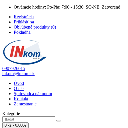
Otváracie hodiny: Po-Pia: 7:00 - 15:30, SO-NE: Zatvorené
Registrácia
Prihlásiť sa
Obľúbené produkty (0)
Pokladňa
0907926015
inkom@inkom.sk
Úvod
O nás
Sprievodca nákupom
Kontakt
Zamestnanie
Kategórie
0 ks - 0,000€