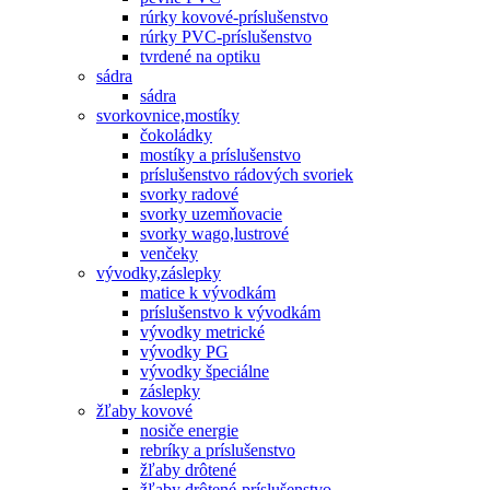
rúrky kovové-príslušenstvo
rúrky PVC-príslušenstvo
tvrdené na optiku
sádra
sádra
svorkovnice,mostíky
čokoládky
mostíky a príslušenstvo
príslušenstvo rádových svoriek
svorky radové
svorky uzemňovacie
svorky wago,lustrové
venčeky
vývodky,záslepky
matice k vývodkám
príslušenstvo k vývodkám
vývodky metrické
vývodky PG
vývodky špeciálne
záslepky
žľaby kovové
nosiče energie
rebríky a príslušenstvo
žľaby drôtené
žľaby drôtené-príslušenstvo