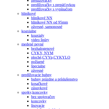
predlžovačky
predlžovačky s prepäťovkou
predlžovačky s vypínačom
hliníkové
hliníkové NN
hliníkové NN od 95mm
závesné, samonosné
koaxialne
koaxialy
video šnúry
medené pevné
bezhalogenové
CYKY, NYM
ploché,CYYp,CYKYLO
požiarné
špecialne
závesné
predlžovacie bubny
bubny prázdne a príslušenstvo
kosačkové
zásuvkové
spojky,koncovky
bez spojovačov
koncovky
lisovacie