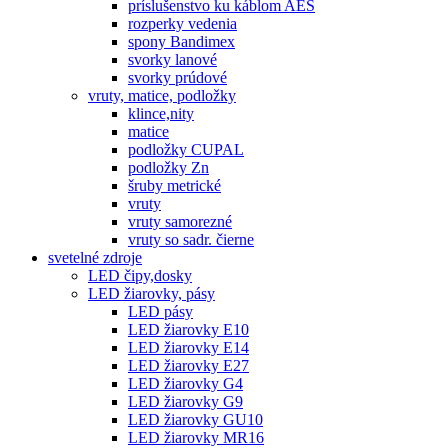
príslušenstvo ku káblom AES
rozperky vedenia
spony Bandimex
svorky lanové
svorky prúdové
vruty, matice, podložky
klince,nity
matice
podložky CUPAL
podložky Zn
šruby metrické
vruty
vruty samorezné
vruty so sadr. čierne
svetelné zdroje
LED čipy,dosky
LED žiarovky, pásy
LED pásy
LED žiarovky E10
LED žiarovky E14
LED žiarovky E27
LED žiarovky G4
LED žiarovky G9
LED žiarovky GU10
LED žiarovky MR16