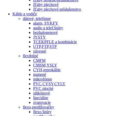
žľaby plechové
žľaby plechové-príslušenstvo
Káble a vodiče
dátové, telefónne
alarm, SYKFY
audio a telef.šnúry
bezhalogenové
JYSTY
TCEKPFLE a kombinácie
UTP,FTP,STP
závesné
flexibilné
CMFM
CMSM,YSLY
CYH,reprokáble
gumené
mikrofónne
PVC CYSY,CYLY
PVC ploché
silikónové
špeciálne
zvarovacie
flexo,predlžovačky
flexo šnúry