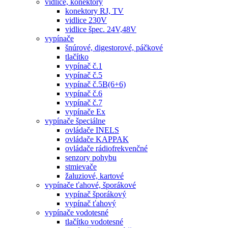
vidlice, konektory
konektory RJ, TV
vidlice 230V
vidlice špec. 24V,48V
vypínače
šnúrové, digestorové, páčkové
tlačítko
vypínač č.1
vypínač č.5
vypínač č.5B(6+6)
vypínač č.6
vypínač č.7
vypínače Ex
vypínače špeciálne
ovládače INELS
ovládače KAPPAK
ovládače rádiofrekvenčné
senzory pohybu
stmievače
žaluziové, kartové
vypínače ťahové, šporákové
vypínač šporákový
vypínač ťahový
vypínače vodotesné
tlačítko vodotesné