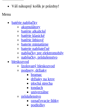
Váš nákupný košík je prázdny!
Menu
batérie nabíjačky
akumulátory
batérie alkalické
batérie klasické
batérie lithiové
baterie miniatúrne
baterie nabíjateľné
nabíjačky pre elektromobily
nabíjačky, príslušenstvo
bleskozvod
Izolovaný bleskozvod
podpery, držiaky
bramac
držiaky na krov
plochá strecha
tondach
univerzálne
príslušenstvo
označovacie štítky
podložky