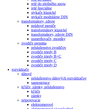
relé do plošného spoja
relé špeciálne
stykače klasické
stykače modulárne DIN
transformátory, zdroje
prúdové meniče
transformátory klasické
transformátory, zdroje DIN
usmerňovače, mostíky
zvodiče prepätia
príslušenstvo zvodičov
zvodiče triedy B
zvodiče triedy B+C
zvodiče triedy C
zvodiče triedy D
rozvádzače
dátové
príslušenstvo dátových rozvádzačov
samostojace
kľúče, zámky, príslušenstvo
kľúče
zámky
pripojovacie
elektromerové
elektromerové viacnásobné