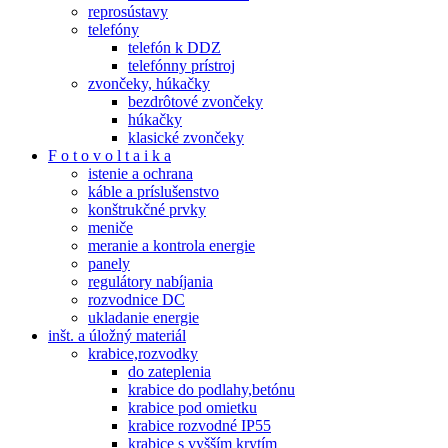
reprosústavy
telefóny
telefón k DDZ
telefónny prístroj
zvončeky, húkačky
bezdrôtové zvončeky
húkačky
klasické zvončeky
F o t o v o l t a i k a
istenie a ochrana
káble a príslušenstvo
konštrukčné prvky
meniče
meranie a kontrola energie
panely
regulátory nabíjania
rozvodnice DC
ukladanie energie
inšt. a úložný materiál
krabice,rozvodky
do zateplenia
krabice do podlahy,betónu
krabice pod omietku
krabice rozvodné IP55
krabice s vyšším krytím