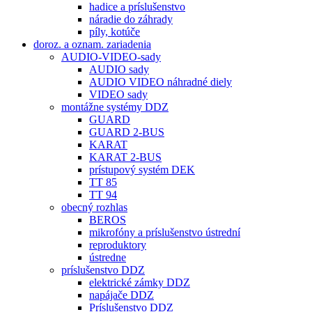
hadice a príslušenstvo
náradie do záhrady
píly, kotúče
doroz. a oznam. zariadenia
AUDIO-VIDEO-sady
AUDIO sady
AUDIO VIDEO náhradné diely
VIDEO sady
montážne systémy DDZ
GUARD
GUARD 2-BUS
KARAT
KARAT 2-BUS
prístupový systém DEK
TT 85
TT 94
obecný rozhlas
BEROS
mikrofóny a príslušenstvo ústrední
reproduktory
ústredne
príslušenstvo DDZ
elektrické zámky DDZ
napájače DDZ
Príslušenstvo DDZ