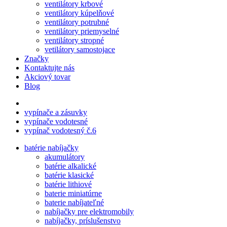
ventilátory krbové
ventilátory kúpelňové
ventilátory potrubné
ventilátory priemyselné
ventilátory stropné
vetilátory samostojace
Značky
Kontaktujte nás
Akciový tovar
Blog
vypínače a zásuvky
vypínače vodotesné
vypínač vodotesný č.6
batérie nabíjačky
akumulátory
batérie alkalické
batérie klasické
batérie lithiové
baterie miniatúrne
baterie nabíjateľné
nabíjačky pre elektromobily
nabíjačky, príslušenstvo