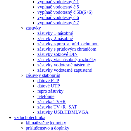
vypínač vodotesný č.1
vypínač vodotesný č.5
vypínač vodotesný č.5B(6+6)
vypínač vodotesný č.6
vypínač vodotesný č.7
zásuvky
zásuvky 1-násobné
zásuvky 2-násobné
zásuvky s prep. a prúd. ochranou
zásuvky s prúdovým chráničom
zásuvky soklové DIN
zásuvky viacnásobné, rozbočky
zásuvky vodotesné nástenné
zásuvky vodotesné zapustené
zásuvky slaboprúd
dátove FTP
dátové UTP
repro zásuvky
telefónne
zásuvka TV+R
zásuvka TV+R+SAT
zásuvky USB,HDMI,VGA
vzduchotechnika
klimatizačné jednotky
príslušenstvo a doplnky