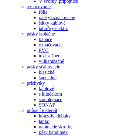
V svorky, prípojnice
označovanie
fólia
pásky označovacie
štítky káblové
tabuľky elektro
pásky izolačné
baliace
označovacie
PVC
text. a špec.
vulkanizačné
pásky sťahovacie
klasické
špeciálne
príchytky
káblové
s klinčekom
samolepiace
SONAP
upínací materiál
konzoly, držiaky
lanko
napínacie skrutky
pásy bandimex