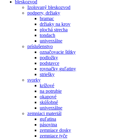
bleskozvod
Izolovaný bleskozvod
podpery, držiaky
bramac
držiaky na krov
plochá strecha
tondach
univerzálne
príslušenstvo
označovacie štítky
podložky
podstavce
rovnačky guľatiny
striešky
svorky
krížové
na potrubie
okapové
skúšobné
univerzálne
zemniaci materiál
guľatina
pásovina
zemniace dosky
zemniace tyče