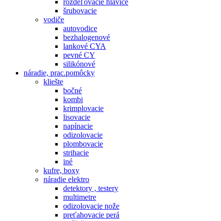
rozdeľovacie hlavice
šrubovacie
vodiče
autovodice
bezhalogenové
lankové CYA
pevné CY
silikónové
náradie, prac.pomôcky
kliešte
bočné
kombi
krimplovacie
lisovacie
napínacie
odizolovacie
plombovacie
strihacie
iné
kufre, boxy
náradie elektro
detektory , testery
multimetre
odizolovacie nože
preťahovacie perá