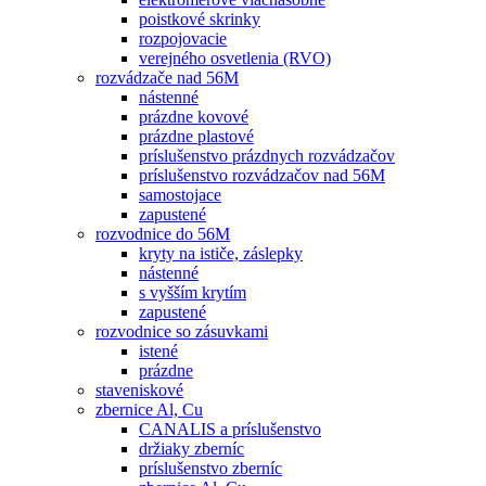
poistkové skrinky
rozpojovacie
verejného osvetlenia (RVO)
rozvádzače nad 56M
nástenné
prázdne kovové
prázdne plastové
príslušenstvo prázdnych rozvádzačov
príslušenstvo rozvádzačov nad 56M
samostojace
zapustené
rozvodnice do 56M
kryty na ističe, záslepky
nástenné
s vyšším krytím
zapustené
rozvodnice so zásuvkami
istené
prázdne
staveniskové
zbernice Al, Cu
CANALIS a príslušenstvo
držiaky zberníc
príslušenstvo zberníc