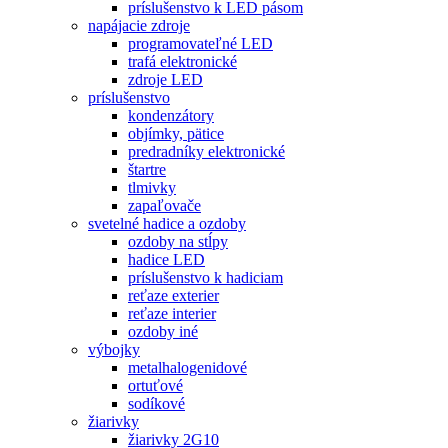
príslušenstvo k LED pásom
napájacie zdroje
programovateľné LED
trafá elektronické
zdroje LED
príslušenstvo
kondenzátory
objímky, pätice
predradníky elektronické
štartre
tlmivky
zapaľovače
svetelné hadice a ozdoby
ozdoby na stĺpy
hadice LED
príslušenstvo k hadiciam
reťaze exterier
reťaze interier
ozdoby iné
výbojky
metalhalogenidové
ortuťové
sodíkové
žiarivky
žiarivky 2G10