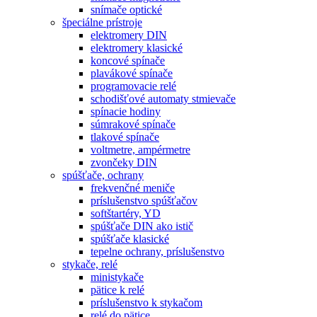
snímače optické
špeciálne prístroje
elektromery DIN
elektromery klasické
koncové spínače
plavákové spínače
programovacie relé
schodišťové automaty stmievače
spínacie hodiny
súmrakové spínače
tlakové spínače
voltmetre, ampérmetre
zvončeky DIN
spúšťače, ochrany
frekvenčné meniče
príslušenstvo spúšťačov
softštartéry, YD
spúšťače DIN ako istič
spúšťače klasické
tepelne ochrany, príslušenstvo
stykače, relé
ministykače
pätice k relé
príslušenstvo k stykačom
relé do pätice