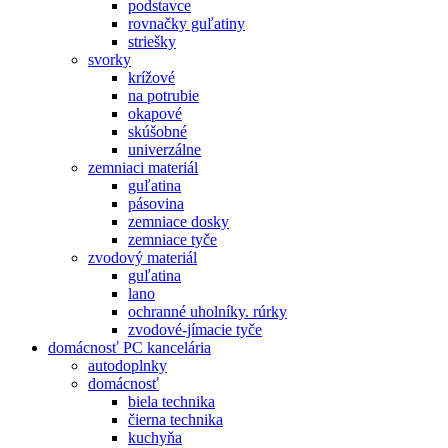
podstavce
rovnačky guľatiny
striešky
svorky
krížové
na potrubie
okapové
skúšobné
univerzálne
zemniaci materiál
guľatina
pásovina
zemniace dosky
zemniace tyče
zvodový materiál
guľatina
lano
ochranné uholníky. rúrky
zvodové-jímacie tyče
domácnosť PC kancelária
autodoplnky
domácnosť
biela technika
čierna technika
kuchyňa