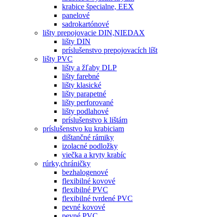
krabice špecialne, EEX
panelové
sadrokartónové
lišty prepojovacie DIN,NIEDAX
lišty DIN
príslušenstvo prepojovacích líšt
lišty PVC
lišty a žľaby DLP
lišty farebné
lišty klasické
lišty parapetné
lišty perforované
lišty podlahové
príslušenstvo k lištám
príslušenstvo ku krabiciam
dištančné rámiky
izolacné podložky
viečka a kryty krabíc
rúrky,chráničky
bezhalogenové
flexibilné kovové
flexibilné PVC
flexibilné tvrdené PVC
pevné kovové
pevné PVC