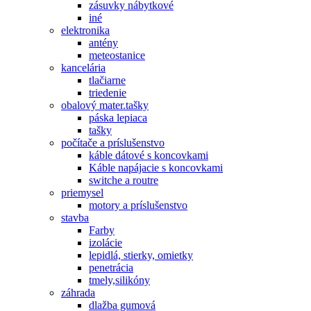
zásuvky nábytkové
iné
elektronika
antény
meteostanice
kancelária
tlačiarne
triedenie
obalový mater.tašky
páska lepiaca
tašky
počítače a príslušenstvo
káble dátové s koncovkami
Káble napájacie s koncovkami
switche a routre
priemysel
motory a príslušenstvo
stavba
Farby
izolácie
lepidlá, stierky, omietky
penetrácia
tmely,silikóny
záhrada
dlažba gumová