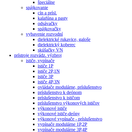
špeciálne
spájkovanie
cín a prísl.
kalafúna a pasty
odsávačky
spájkovačky
vybavenie rozvodní
dielektrické rukavice, galoše
dielektrický koberec
skúšačky VN
prístroje rozvádz. výzbroj
ističe, vypínače
ističe 1P
ističe 2P,1N
ističe 3P
ističe 4P,3N
ovládače modulárne, príslušenstvo
príslušenstvo k deónom
príslušenstvo k ističom
príslušenstvo výkonových ističov
výkonové ističe
výkonové ističe-deóny
výkonové vypínače - príslušenstvo
vypínače modulárne 1P,2P
vypínače modulárne 3P,4P