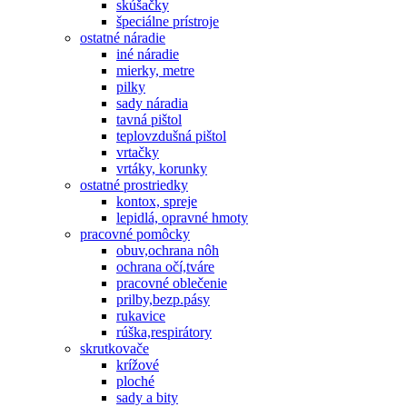
skúšačky
špeciálne prístroje
ostatné náradie
iné náradie
mierky, metre
pilky
sady náradia
tavná pištol
teplovzdušná pištol
vrtačky
vrtáky, korunky
ostatné prostriedky
kontox, spreje
lepidlá, opravné hmoty
pracovné pomôcky
obuv,ochrana nôh
ochrana očí,tváre
pracovné oblečenie
prilby,bezp.pásy
rukavice
rúška,respirátory
skrutkovače
krížové
ploché
sady a bity