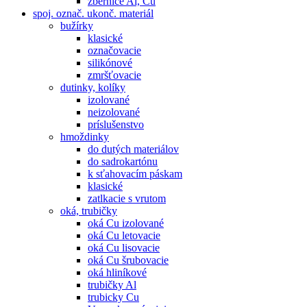
zbernice Al, Cu
spoj. označ. ukonč. materiál
bužírky
klasické
označovacie
silikónové
zmršťovacie
dutinky, kolíky
izolované
neizolované
príslušenstvo
hmoždinky
do dutých materiálov
do sadrokartónu
k sťahovacím páskam
klasické
zatlkacie s vrutom
oká, trubičky
oká Cu izolované
oká Cu letovacie
oká Cu lisovacie
oká Cu šrubovacie
oká hliníkové
trubičky Al
trubicky Cu