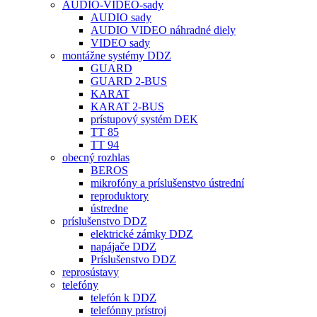
AUDIO-VIDEO-sady
AUDIO sady
AUDIO VIDEO náhradné diely
VIDEO sady
montážne systémy DDZ
GUARD
GUARD 2-BUS
KARAT
KARAT 2-BUS
prístupový systém DEK
TT 85
TT 94
obecný rozhlas
BEROS
mikrofóny a príslušenstvo ústrední
reproduktory
ústredne
príslušenstvo DDZ
elektrické zámky DDZ
napájače DDZ
Príslušenstvo DDZ
reprosústavy
telefóny
telefón k DDZ
telefónny prístroj