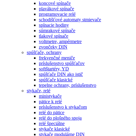
koncové spínače
plavákové spínače
programovacie relé
schodišťové automaty stmievače
spínacie hodiny
súmrakové spínače
tlakové spínače
voltmetre, ampérmetre
zvončeky DIN
spúšťače, ochrany
frekvenčné meniče
príslušenstvo spúšťačov
softštartéry, YD
spúšťače DIN ako istič
spúšťače klasické
tepelne ochrany, príslušenstvo
stykače, relé
ministykače
pätice k relé
príslušenstvo k stykačom
relé do pätice
relé do plošného spoja
relé špeciálne
stykače klasické
stykače modulárne DIN