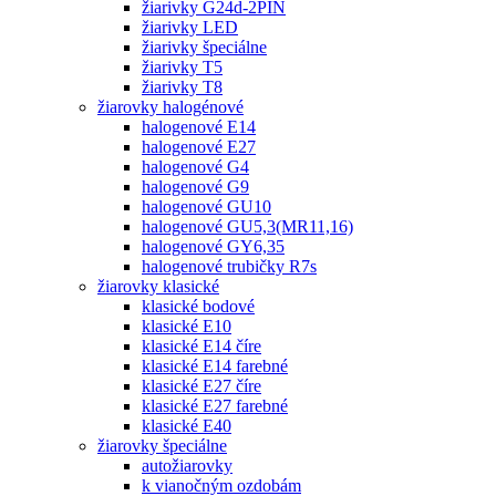
žiarivky G24d-2PIN
žiarivky LED
žiarivky špeciálne
žiarivky T5
žiarivky T8
žiarovky halogénové
halogenové E14
halogenové E27
halogenové G4
halogenové G9
halogenové GU10
halogenové GU5,3(MR11,16)
halogenové GY6,35
halogenové trubičky R7s
žiarovky klasické
klasické bodové
klasické E10
klasické E14 číre
klasické E14 farebné
klasické E27 číre
klasické E27 farebné
klasické E40
žiarovky špeciálne
autožiarovky
k vianočným ozdobám