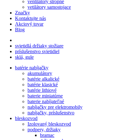
ventilátory stropné
vetilátory samostojace
Značky
Kontaktujte nás
Akciový tovar
Blog
svietidlá držiaky stožiare
príslušenstvo svietidiel
sklá, gule
batérie nabíjačky
akumulátory
batérie alkalické
batérie klasické
batérie lithiové
baterie miniatúrne
baterie nabíjateľné
nabíjačky pre elektromobily
nabíjačky, príslušenstvo
bleskozvod
Izolovaný bleskozvod
podpery, držiaky
bramac