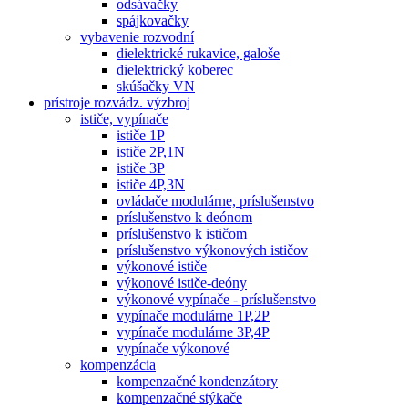
odsávačky
spájkovačky
vybavenie rozvodní
dielektrické rukavice, galoše
dielektrický koberec
skúšačky VN
prístroje rozvádz. výzbroj
ističe, vypínače
ističe 1P
ističe 2P,1N
ističe 3P
ističe 4P,3N
ovládače modulárne, príslušenstvo
príslušenstvo k deónom
príslušenstvo k ističom
príslušenstvo výkonových ističov
výkonové ističe
výkonové ističe-deóny
výkonové vypínače - príslušenstvo
vypínače modulárne 1P,2P
vypínače modulárne 3P,4P
vypínače výkonové
kompenzácia
kompenzačné kondenzátory
kompenzačné stýkače