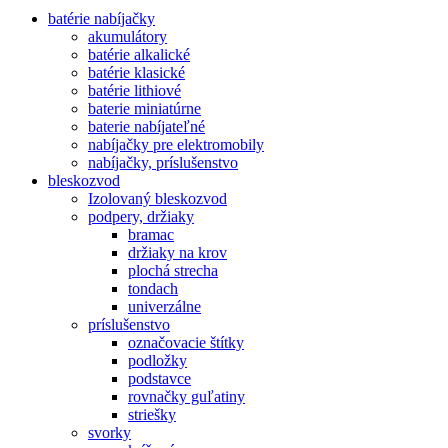
batérie nabíjačky
akumulátory
batérie alkalické
batérie klasické
batérie lithiové
baterie miniatúrne
baterie nabíjateľné
nabíjačky pre elektromobily
nabíjačky, príslušenstvo
bleskozvod
Izolovaný bleskozvod
podpery, držiaky
bramac
držiaky na krov
plochá strecha
tondach
univerzálne
príslušenstvo
označovacie štítky
podložky
podstavce
rovnačky guľatiny
striešky
svorky