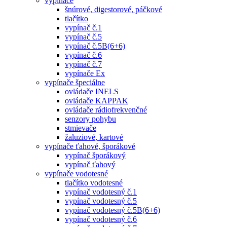
vypínače
šnúrové, digestorové, páčkové
tlačítko
vypínač č.1
vypínač č.5
vypínač č.5B(6+6)
vypínač č.6
vypínač č.7
vypínače Ex
vypínače špeciálne
ovládače INELS
ovládače KAPPAK
ovládače rádiofrekvenčné
senzory pohybu
stmievače
žaluziové, kartové
vypínače ťahové, šporákové
vypínač šporákový
vypínač ťahový
vypínače vodotesné
tlačítko vodotesné
vypínač vodotesný č.1
vypínač vodotesný č.5
vypínač vodotesný č.5B(6+6)
vypínač vodotesný č.6