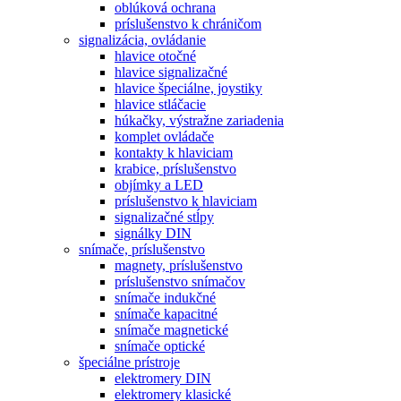
oblúková ochrana
príslušenstvo k chráničom
signalizácia, ovládanie
hlavice otočné
hlavice signalizačné
hlavice špeciálne, joystiky
hlavice stláčacie
húkačky, výstražne zariadenia
komplet ovládače
kontakty k hlaviciam
krabice, príslušenstvo
objímky a LED
príslušenstvo k hlaviciam
signalizačné stĺpy
signálky DIN
snímače, príslušenstvo
magnety, príslušenstvo
príslušenstvo snímačov
snímače indukčné
snímače kapacitné
snímače magnetické
snímače optické
špeciálne prístroje
elektromery DIN
elektromery klasické