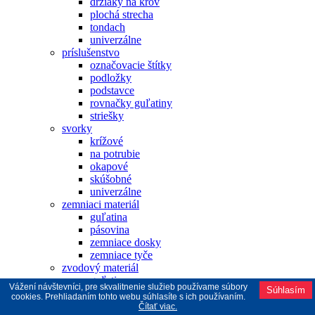
držiaky na krov
plochá strecha
tondach
univerzálne
príslušenstvo
označovacie štítky
podložky
podstavce
rovnačky guľatiny
striešky
svorky
krížové
na potrubie
okapové
skúšobné
univerzálne
zemniaci materiál
guľatina
pásovina
zemniace dosky
zemniace tyče
zvodový materiál
guľatina
Vážení návštevníci, pre skvalitnenie služieb používame súbory
Súhlasím
lano
cookies. Prehliadaním tohto webu súhlasíte s ich používaním.
ochranné uholníky. rúrky
Čítať viac.