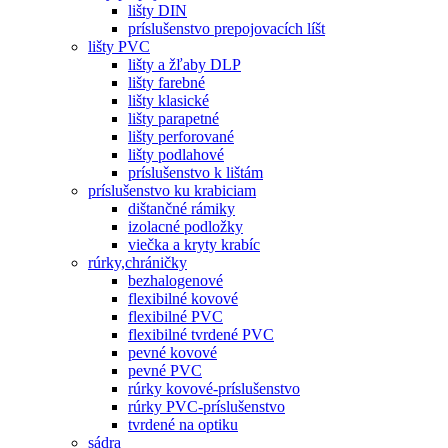
lišty DIN
príslušenstvo prepojovacích líšt
lišty PVC
lišty a žľaby DLP
lišty farebné
lišty klasické
lišty parapetné
lišty perforované
lišty podlahové
príslušenstvo k lištám
príslušenstvo ku krabiciam
dištančné rámiky
izolacné podložky
viečka a kryty krabíc
rúrky,chráničky
bezhalogenové
flexibilné kovové
flexibilné PVC
flexibilné tvrdené PVC
pevné kovové
pevné PVC
rúrky kovové-príslušenstvo
rúrky PVC-príslušenstvo
tvrdené na optiku
sádra