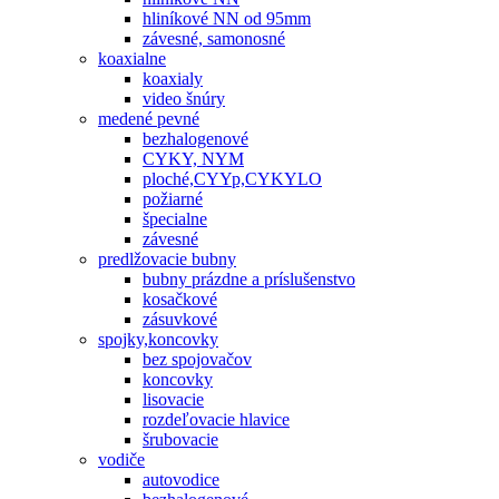
hliníkové NN od 95mm
závesné, samonosné
koaxialne
koaxialy
video šnúry
medené pevné
bezhalogenové
CYKY, NYM
ploché,CYYp,CYKYLO
požiarné
špecialne
závesné
predlžovacie bubny
bubny prázdne a príslušenstvo
kosačkové
zásuvkové
spojky,koncovky
bez spojovačov
koncovky
lisovacie
rozdeľovacie hlavice
šrubovacie
vodiče
autovodice