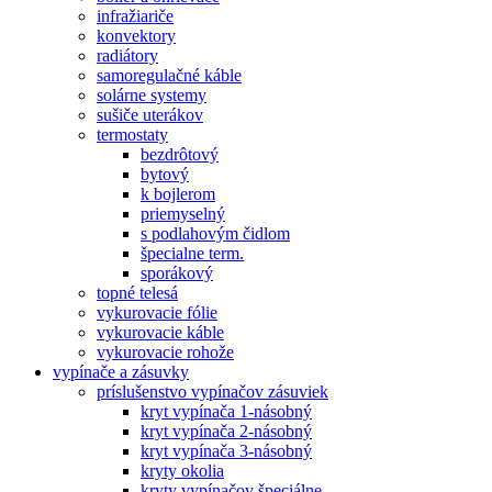
infražiariče
konvektory
radiátory
samoregulačné káble
solárne systemy
sušiče uterákov
termostaty
bezdrôtový
bytový
k bojlerom
priemyselný
s podlahovým čidlom
špecialne term.
sporákový
topné telesá
vykurovacie fólie
vykurovacie káble
vykurovacie rohože
vypínače a zásuvky
príslušenstvo vypínačov zásuviek
kryt vypínača 1-násobný
kryt vypínača 2-násobný
kryt vypínača 3-násobný
kryty okolia
kryty vypínačov špeciálne