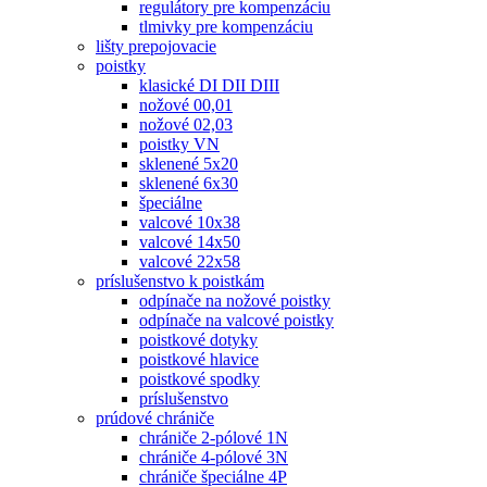
regulátory pre kompenzáciu
tlmivky pre kompenzáciu
lišty prepojovacie
poistky
klasické DI DII DIII
nožové 00,01
nožové 02,03
poistky VN
sklenené 5x20
sklenené 6x30
špeciálne
valcové 10x38
valcové 14x50
valcové 22x58
príslušenstvo k poistkám
odpínače na nožové poistky
odpínače na valcové poistky
poistkové dotyky
poistkové hlavice
poistkové spodky
príslušenstvo
prúdové chrániče
chrániče 2-pólové 1N
chrániče 4-pólové 3N
chrániče špeciálne 4P