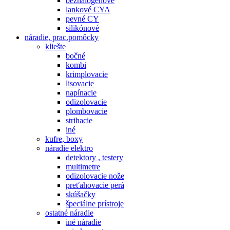
bezhalogenové
lankové CYA
pevné CY
silikónové
náradie, prac.pomôcky
kliešte
bočné
kombi
krimplovacie
lisovacie
napínacie
odizolovacie
plombovacie
strihacie
iné
kufre, boxy
náradie elektro
detektory , testery
multimetre
odizolovacie nože
preťahovacie perá
skúšačky
špeciálne prístroje
ostatné náradie
iné náradie