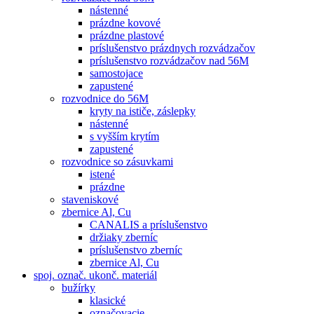
nástenné
prázdne kovové
prázdne plastové
príslušenstvo prázdnych rozvádzačov
príslušenstvo rozvádzačov nad 56M
samostojace
zapustené
rozvodnice do 56M
kryty na ističe, záslepky
nástenné
s vyšším krytím
zapustené
rozvodnice so zásuvkami
istené
prázdne
staveniskové
zbernice Al, Cu
CANALIS a príslušenstvo
držiaky zberníc
príslušenstvo zberníc
zbernice Al, Cu
spoj. označ. ukonč. materiál
bužírky
klasické
označovacie