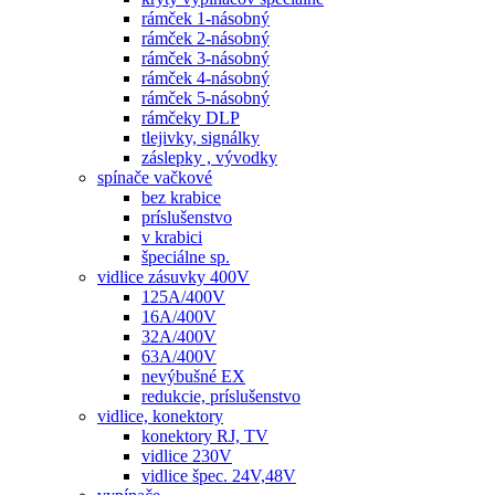
rámček 1-násobný
rámček 2-násobný
rámček 3-násobný
rámček 4-násobný
rámček 5-násobný
rámčeky DLP
tlejivky, signálky
záslepky , vývodky
spínače vačkové
bez krabice
príslušenstvo
v krabici
špeciálne sp.
vidlice zásuvky 400V
125A/400V
16A/400V
32A/400V
63A/400V
nevýbušné EX
redukcie, príslušenstvo
vidlice, konektory
konektory RJ, TV
vidlice 230V
vidlice špec. 24V,48V