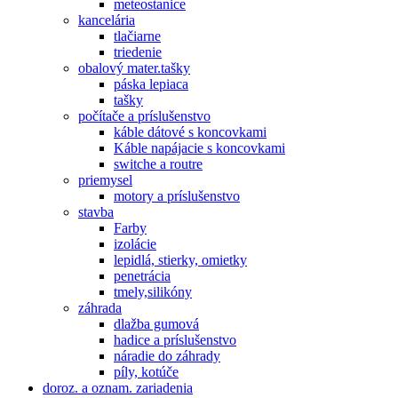
meteostanice
kancelária
tlačiarne
triedenie
obalový mater.tašky
páska lepiaca
tašky
počítače a príslušenstvo
káble dátové s koncovkami
Káble napájacie s koncovkami
switche a routre
priemysel
motory a príslušenstvo
stavba
Farby
izolácie
lepidlá, stierky, omietky
penetrácia
tmely,silikóny
záhrada
dlažba gumová
hadice a príslušenstvo
náradie do záhrady
píly, kotúče
doroz. a oznam. zariadenia