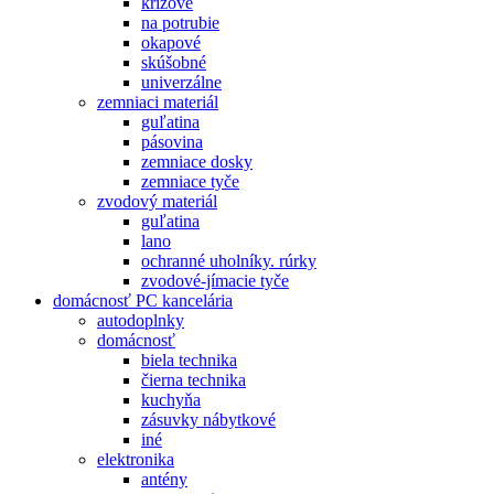
krížové
na potrubie
okapové
skúšobné
univerzálne
zemniaci materiál
guľatina
pásovina
zemniace dosky
zemniace tyče
zvodový materiál
guľatina
lano
ochranné uholníky. rúrky
zvodové-jímacie tyče
domácnosť PC kancelária
autodoplnky
domácnosť
biela technika
čierna technika
kuchyňa
zásuvky nábytkové
iné
elektronika
antény