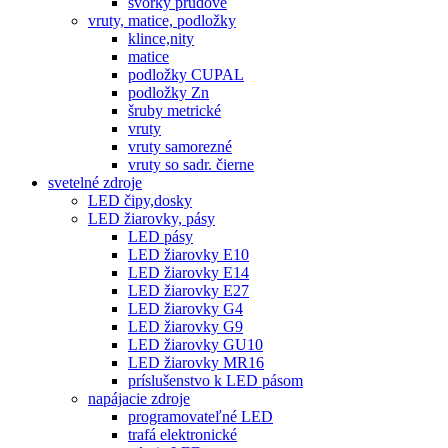
svorky prúdové
vruty, matice, podložky
klince,nity
matice
podložky CUPAL
podložky Zn
šruby metrické
vruty
vruty samorezné
vruty so sadr. čierne
svetelné zdroje
LED čipy,dosky
LED žiarovky, pásy
LED pásy
LED žiarovky E10
LED žiarovky E14
LED žiarovky E27
LED žiarovky G4
LED žiarovky G9
LED žiarovky GU10
LED žiarovky MR16
príslušenstvo k LED pásom
napájacie zdroje
programovateľné LED
trafá elektronické