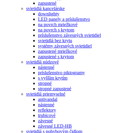
zapustené
svietidlá kancelárske
downlighty
LED panely a príslušenstvo
na povrch mriežkové
na povrch s krytom
príslušenstvo závesných svietidiel
svietidlá bez krytu
systémy závesných svietidiel
zapustené mriežkové
zapustené s krytom
svietidlá núdzové
nástenné
príslušenstvo piktogramy
s vyšším krytím
stropné
stropné zapustené
svietidlá priemyselné
antivandal
nástenné
reflektory
trubicové
závesné
závesné LED-HB
svietidlá s pohybovým čidlom