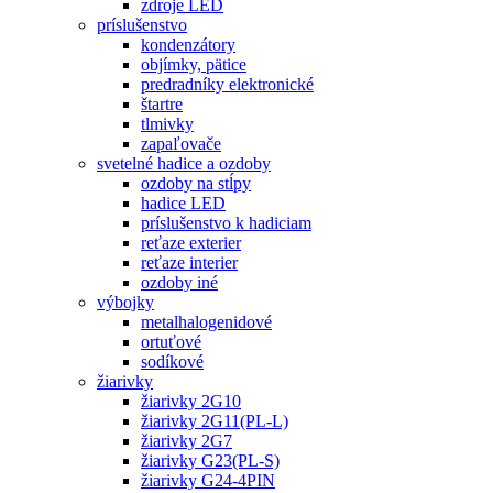
zdroje LED
príslušenstvo
kondenzátory
objímky, pätice
predradníky elektronické
štartre
tlmivky
zapaľovače
svetelné hadice a ozdoby
ozdoby na stĺpy
hadice LED
príslušenstvo k hadiciam
reťaze exterier
reťaze interier
ozdoby iné
výbojky
metalhalogenidové
ortuťové
sodíkové
žiarivky
žiarivky 2G10
žiarivky 2G11(PL-L)
žiarivky 2G7
žiarivky G23(PL-S)
žiarivky G24-4PIN