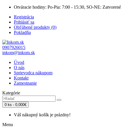
Otváracie hodiny: Po-Pia: 7:00 - 15:30, SO-NE: Zatvorené
Registrácia
Prihlásiť sa
Obľúbené produkty (0)
Pokladňa
0907926015
inkom@inkom.sk
Úvod
O nás
Sprievodca nákupom
Kontakt
Zamestnanie
Kategórie
0 ks - 0,000€
Váš nákupný košík je prázdny!
Menu