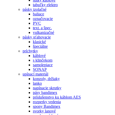
štítky káblové
tabuľky elektro
pásky izolačné
baliace
označovacie
PVC
text. a špec.
vulkanizačné
pásky sťahovacie
klasické
špeciálne
príchytky
káblové
s klinčekom
samolepiace
SONAP
upínací materiál
konzoly, držiaky
lanko
napínacie skrutky
pásy bandimex
príslušenstvo ku káblom AES
rozperky vedenia
spony Bandimex
svorky lanové