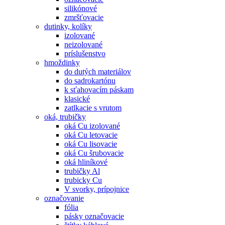
silikónové
zmršťovacie
dutinky, kolíky
izolované
neizolované
príslušenstvo
hmoždinky
do dutých materiálov
do sadrokartónu
k sťahovacím páskam
klasické
zatlkacie s vrutom
oká, trubičky
oká Cu izolované
oká Cu letovacie
oká Cu lisovacie
oká Cu šrubovacie
oká hliníkové
trubičky Al
trubicky Cu
V svorky, prípojnice
označovanie
fólia
pásky označovacie