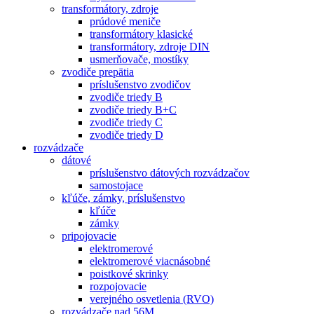
transformátory, zdroje
prúdové meniče
transformátory klasické
transformátory, zdroje DIN
usmerňovače, mostíky
zvodiče prepätia
príslušenstvo zvodičov
zvodiče triedy B
zvodiče triedy B+C
zvodiče triedy C
zvodiče triedy D
rozvádzače
dátové
príslušenstvo dátových rozvádzačov
samostojace
kľúče, zámky, príslušenstvo
kľúče
zámky
pripojovacie
elektromerové
elektromerové viacnásobné
poistkové skrinky
rozpojovacie
verejného osvetlenia (RVO)
rozvádzače nad 56M