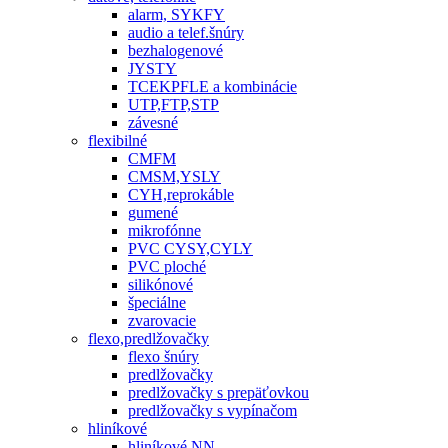
alarm, SYKFY
audio a telef.šnúry
bezhalogenové
JYSTY
TCEKPFLE a kombinácie
UTP,FTP,STP
závesné
flexibilné
CMFM
CMSM,YSLY
CYH,reprokáble
gumené
mikrofónne
PVC CYSY,CYLY
PVC ploché
silikónové
špeciálne
zvarovacie
flexo,predlžovačky
flexo šnúry
predlžovačky
predlžovačky s prepäťovkou
predlžovačky s vypínačom
hliníkové
hliníkové NN