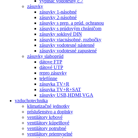
vypínač vodotesný č.7
zásuvky
zásuvky 1-násobné
zásuvky 2-násobné
zásuvky s prep. a prúd. ochranou
zásuvky s prúdovým chráničom
zásuvky soklové DIN
zásuvky viacnásobné, rozbočky
zásuvky vodotesné nástenné
zásuvky vodotesné zapustené
zásuvky slaboprúd
dátove FTP
dátové UTP
repro zásuvky
telefónne
zásuvka TV+R
zásuvka TV+R+SAT
zásuvky USB,HDMI,VGA
vzduchotechnika
klimatizačné jednotky
príslušenstvo a doplnky
ventilátory krbové
ventilátory kúpelňové
ventilátory potrubné
ventilátory priemyselné