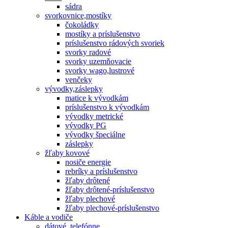
sádra
svorkovnice,mostíky
čokoládky
mostíky a príslušenstvo
príslušenstvo rádových svoriek
svorky radové
svorky uzemňovacie
svorky wago,lustrové
venčeky
vývodky,záslepky
matice k vývodkám
príslušenstvo k vývodkám
vývodky metrické
vývodky PG
vývodky špeciálne
záslepky
žľaby kovové
nosiče energie
rebríky a príslušenstvo
žľaby drôtené
žľaby drôtené-príslušenstvo
žľaby plechové
žľaby plechové-príslušenstvo
Káble a vodiče
dátové, telefónne