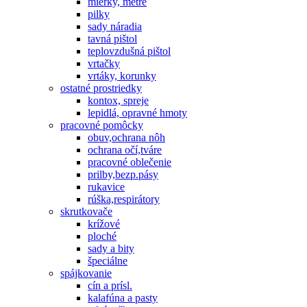
mierky, metre
pilky
sady náradia
tavná pištol
teplovzdušná pištol
vrtačky
vrtáky, korunky
ostatné prostriedky
kontox, spreje
lepidlá, opravné hmoty
pracovné pomôcky
obuv,ochrana nôh
ochrana očí,tváre
pracovné oblečenie
prilby,bezp.pásy
rukavice
rúška,respirátory
skrutkovače
krížové
ploché
sady a bity
špeciálne
spájkovanie
cín a prísl.
kalafúna a pasty