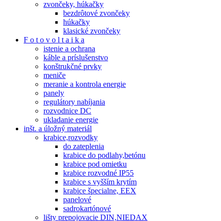
zvončeky, húkačky
bezdrôtové zvončeky
húkačky
klasické zvončeky
F o t o v o l t a i k a
istenie a ochrana
káble a príslušenstvo
konštrukčné prvky
meniče
meranie a kontrola energie
panely
regulátory nabíjania
rozvodnice DC
ukladanie energie
inšt. a úložný materiál
krabice,rozvodky
do zateplenia
krabice do podlahy,betónu
krabice pod omietku
krabice rozvodné IP55
krabice s vyšším krytím
krabice špecialne, EEX
panelové
sadrokartónové
lišty prepojovacie DIN,NIEDAX