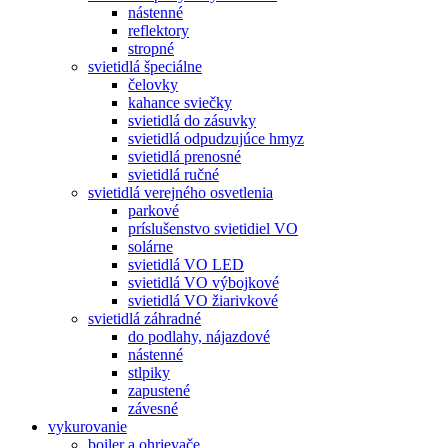
nástenné
reflektory
stropné
svietidlá špeciálne
čelovky
kahance sviečky
svietidlá do zásuvky
svietidlá odpudzujúce hmyz
svietidlá prenosné
svietidlá ručné
svietidlá verejného osvetlenia
parkové
príslušenstvo svietidiel VO
solárne
svietidlá VO LED
svietidlá VO výbojkové
svietidlá VO žiarivkové
svietidlá záhradné
do podlahy, nájazdové
nástenné
stlpiky
zapustené
závesné
vykurovanie
boiler a ohrievače