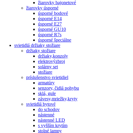
žiarovky bajonetové
žiarovky úsporné
úsporné bodové
úsporné E14
úsporné E27
úsporné GU10
úsporné R7s
úsporné špeciálne
svietidlá držiaky stožiare
držiaky stožiare
držiaky,konzoly
elektrovýzbroj
solárny set
stožiare
príslušenstvo svietidiel
armatúry
senzory, čidlá pohybu
sklá, gule
závesy,mriežky,kryty
svietidlá bytové
do schodov
nástenné
nástenné LED
s vyšším krytím
stolné lampy