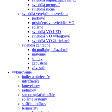
svietidlá odpudzujúce hmyz
svietidlá prenosné
svietidlá ručné
svietidlá verejného osvetlenia
parkové
príslušenstvo svietidiel VO
solárne
svietidlá VO LED
svietidlá VO výbojkové
svietidlá VO žiarivkové
svietidlá záhradné
do podlahy, nájazdové
nástenné
stlpiky
zapustené
závesné
vykurovanie
boiler a ohrievače
infražiariče
konvektory
radiátory
samoregulačné káble
solárne systemy
sušiče uterákov
termostaty