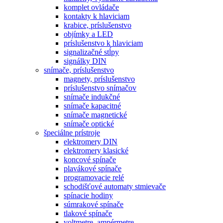
komplet ovládače
kontakty k hlaviciam
krabice, príslušenstvo
objímky a LED
príslušenstvo k hlaviciam
signalizačné stĺpy
signálky DIN
snímače, príslušenstvo
magnety, príslušenstvo
príslušenstvo snímačov
snímače indukčné
snímače kapacitné
snímače magnetické
snímače optické
špeciálne prístroje
elektromery DIN
elektromery klasické
koncové spínače
plavákové spínače
programovacie relé
schodišťové automaty stmievače
spínacie hodiny
súmrakové spínače
tlakové spínače
voltmetre, ampérmetre