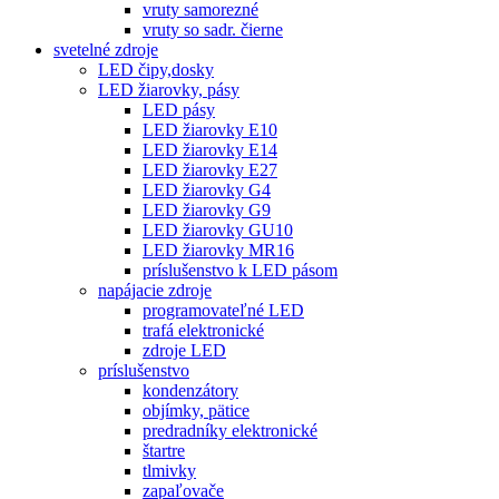
vruty samorezné
vruty so sadr. čierne
svetelné zdroje
LED čipy,dosky
LED žiarovky, pásy
LED pásy
LED žiarovky E10
LED žiarovky E14
LED žiarovky E27
LED žiarovky G4
LED žiarovky G9
LED žiarovky GU10
LED žiarovky MR16
príslušenstvo k LED pásom
napájacie zdroje
programovateľné LED
trafá elektronické
zdroje LED
príslušenstvo
kondenzátory
objímky, pätice
predradníky elektronické
štartre
tlmivky
zapaľovače