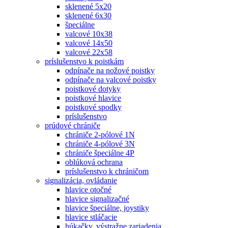
sklenené 5x20
sklenené 6x30
špeciálne
valcové 10x38
valcové 14x50
valcové 22x58
príslušenstvo k poistkám
odpínače na nožové poistky
odpínače na valcové poistky
poistkové dotyky
poistkové hlavice
poistkové spodky
príslušenstvo
prúdové chrániče
chrániče 2-pólové 1N
chrániče 4-pólové 3N
chrániče špeciálne 4P
oblúková ochrana
príslušenstvo k chráničom
signalizácia, ovládanie
hlavice otočné
hlavice signalizačné
hlavice špeciálne, joystiky
hlavice stláčacie
húkačky, výstražne zariadenia