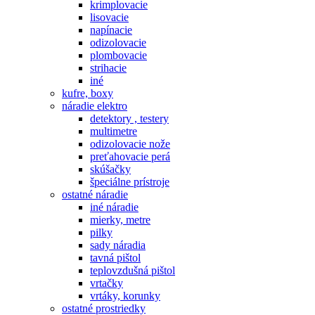
krimplovacie
lisovacie
napínacie
odizolovacie
plombovacie
strihacie
iné
kufre, boxy
náradie elektro
detektory , testery
multimetre
odizolovacie nože
preťahovacie perá
skúšačky
špeciálne prístroje
ostatné náradie
iné náradie
mierky, metre
pilky
sady náradia
tavná pištol
teplovzdušná pištol
vrtačky
vrtáky, korunky
ostatné prostriedky