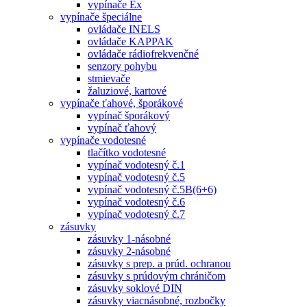
vypínače Ex
vypínače špeciálne
ovládače INELS
ovládače KAPPAK
ovládače rádiofrekvenčné
senzory pohybu
stmievače
žaluziové, kartové
vypínače ťahové, šporákové
vypínač šporákový
vypínač ťahový
vypínače vodotesné
tlačítko vodotesné
vypínač vodotesný č.1
vypínač vodotesný č.5
vypínač vodotesný č.5B(6+6)
vypínač vodotesný č.6
vypínač vodotesný č.7
zásuvky
zásuvky 1-násobné
zásuvky 2-násobné
zásuvky s prep. a prúd. ochranou
zásuvky s prúdovým chráničom
zásuvky soklové DIN
zásuvky viacnásobné, rozbočky