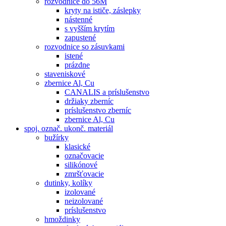
rozvodnice do 56M
kryty na ističe, záslepky
nástenné
s vyšším krytím
zapustené
rozvodnice so zásuvkami
istené
prázdne
staveniskové
zbernice Al, Cu
CANALIS a príslušenstvo
držiaky zberníc
príslušenstvo zberníc
zbernice Al, Cu
spoj. označ. ukonč. materiál
bužírky
klasické
označovacie
silikónové
zmršťovacie
dutinky, kolíky
izolované
neizolované
príslušenstvo
hmoždinky