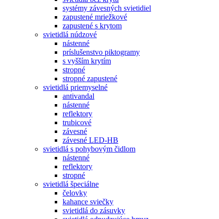
systémy závesných svietidiel
zapustené mriežkové
zapustené s krytom
svietidlá núdzové
nástenné
príslušenstvo piktogramy
s vyšším krytím
stropné
stropné zapustené
svietidlá priemyselné
antivandal
nástenné
reflektory
trubicové
závesné
závesné LED-HB
svietidlá s pohybovým čidlom
nástenné
reflektory
stropné
svietidlá špeciálne
čelovky
kahance sviečky
svietidlá do zásuvky