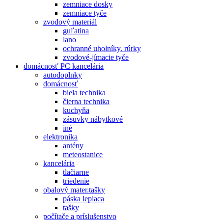
zemniace dosky
zemniace tyče
zvodový materiál
guľatina
lano
ochranné uholníky. rúrky
zvodové-jímacie tyče
domácnosť PC kancelária
autodoplnky
domácnosť
biela technika
čierna technika
kuchyňa
zásuvky nábytkové
iné
elektronika
antény
meteostanice
kancelária
tlačiarne
triedenie
obalový mater.tašky
páska lepiaca
tašky
počítače a príslušenstvo