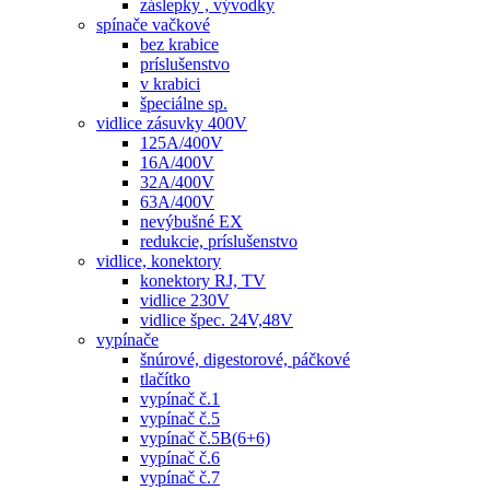
záslepky , vývodky
spínače vačkové
bez krabice
príslušenstvo
v krabici
špeciálne sp.
vidlice zásuvky 400V
125A/400V
16A/400V
32A/400V
63A/400V
nevýbušné EX
redukcie, príslušenstvo
vidlice, konektory
konektory RJ, TV
vidlice 230V
vidlice špec. 24V,48V
vypínače
šnúrové, digestorové, páčkové
tlačítko
vypínač č.1
vypínač č.5
vypínač č.5B(6+6)
vypínač č.6
vypínač č.7