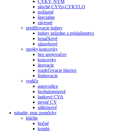
CYKY, NYM
ploché,CYYp,CYKYLO
požiarné
špecialne
závesné
predlžovacie bubny
bubny prázdne a príslušenstvo
kosačkové
zásuvkové
spojky,koncovky
bez spojovačov
koncovky
lisovacie
rozdeľovacie hlavice
šrubovacie
vodiče
autovodice
bezhalogenové
lankové CYA
pevné CY
silikónové
náradie, prac.pomôcky
kliešte
bočné
kombi