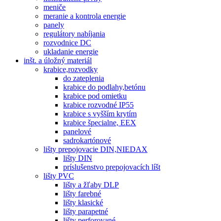
meniče
meranie a kontrola energie
panely
regulátory nabíjania
rozvodnice DC
ukladanie energie
inšt. a úložný materiál
krabice,rozvodky
do zateplenia
krabice do podlahy,betónu
krabice pod omietku
krabice rozvodné IP55
krabice s vyšším krytím
krabice špecialne, EEX
panelové
sadrokartónové
lišty prepojovacie DIN,NIEDAX
lišty DIN
príslušenstvo prepojovacích líšt
lišty PVC
lišty a žľaby DLP
lišty farebné
lišty klasické
lišty parapetné
lišty perforované