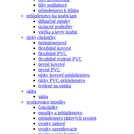
lišty podlahové
príslušenstvo k lištám
príslušenstvo ku krabiciam
dištančné rámiky
izolacné podložky
viečka a kryty krabíc
rúrky,chráničky
bezhalogenové
flexibilné kovové
flexibilné PVC
flexibilné tvrdené PVC
pevné kovové
pevné PVC
rúrky kovové-príslušenstvo
rúrky PVC-príslušenstvo
tvrdené na optiku
sádra
sádra
svorkovnice,mostíky
čokoládky
mostíky a príslušenstvo
príslušenstvo rádových svoriek
svorky radové
svorky uzemňovacie