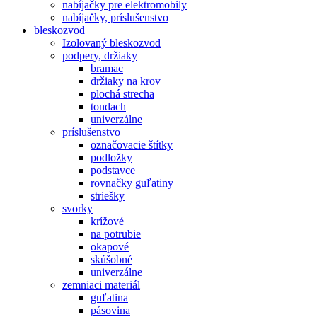
nabíjačky pre elektromobily
nabíjačky, príslušenstvo
bleskozvod
Izolovaný bleskozvod
podpery, držiaky
bramac
držiaky na krov
plochá strecha
tondach
univerzálne
príslušenstvo
označovacie štítky
podložky
podstavce
rovnačky guľatiny
striešky
svorky
krížové
na potrubie
okapové
skúšobné
univerzálne
zemniaci materiál
guľatina
pásovina