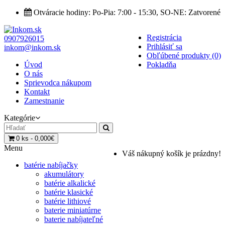
Otváracie hodiny: Po-Pia: 7:00 - 15:30, SO-NE: Zatvorené
Registrácia
0907926015
Prihlásiť sa
inkom@inkom.sk
Obľúbené produkty (0)
Úvod
Pokladňa
O nás
Sprievodca nákupom
Kontakt
Zamestnanie
Kategórie
0 ks - 0,000€
Menu
Váš nákupný košík je prázdny!
batérie nabíjačky
akumulátory
batérie alkalické
batérie klasické
batérie lithiové
baterie miniatúrne
baterie nabíjateľné