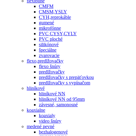
flexibilné
CMFM
CMSM,YSLY
CYH,reprokáble
gumené
mikrofónne
PVC CYSY,CYLY
PVC ploché
silikónové
špeciálne
zvarovacie
flexo,predlžovačky
flexo šnúry
predlžovačky
predlžovačky s prepäťovkou
predlžovačky s vypínačom
hliníkové
hliníkové NN
hliníkové NN od 95mm
závesné, samonosné
koaxialne
koaxialy
video šnúry
medené pevné
bezhalogenové