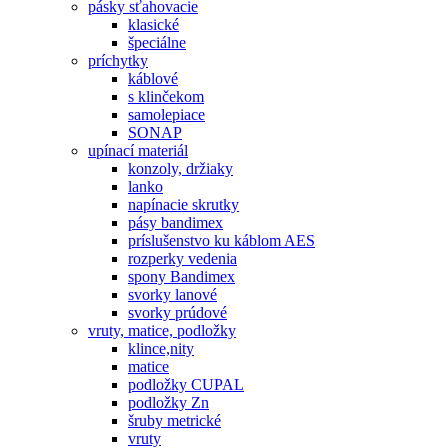
pásky sťahovacie
klasické
špeciálne
príchytky
káblové
s klinčekom
samolepiace
SONAP
upínací materiál
konzoly, držiaky
lanko
napínacie skrutky
pásy bandimex
príslušenstvo ku káblom AES
rozperky vedenia
spony Bandimex
svorky lanové
svorky prúdové
vruty, matice, podložky
klince,nity
matice
podložky CUPAL
podložky Zn
šruby metrické
vruty