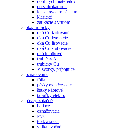
do dutých materiálov
do sadrokartónu
k sťahovacím páskam
klasické
zatlkacie s vrutom
oká, trubičky
oká Cu izolované
oká Cu letovacie
oká Cu lisovacie
oká Cu šrubovacie
oká hliníkové
trubičky Al
trubicky Cu
V svorky, prípojnice
označovanie
fólia
pásky označovacie
štítky káblové
tabuľky elektro
pásky izolačné
baliace
označovacie
PVC
text. a špec.
vulkanizačné