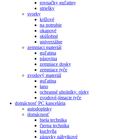
rovnačky guľatiny
striešky
svorky
krížové
na potrubie
okapové
skúšobné
univerzálne
zemniaci materiál
guľatina
pásovina
zemniace dosky
zemniace tyče
zvodový materiál
guľatina
lano
ochranné uholníky. rúrky
zvodové-jímacie tyče
domácnosť PC kancelária
autodoplnky
domácnosť
biela technika
čierna technika
kuchyňa
zásuvky nábytkové