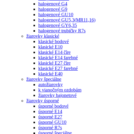
halogenové G4
halogenové G9
halogenové GU10
halogenové GU5,3(MR11,16)
halogenové GY6,35
halogenové trubičky R7s
žiarovky klasické
klasické bodové
klasické E10
klasické E14 číre
klasické E14 farebné
klasické E27 číre
klasické E27 farebné
klasické E40
žiarovky špeciálne
autožiarovky
k vianočným ozdobám
žiarovky bajonetové
žiarovky úsporné
úsporné bodové
úsporné E14
úsporné E27
úsporné GU10
úsporné R7s
úsporné špeciálne