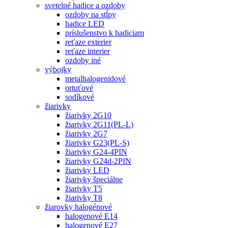
svetelné hadice a ozdoby
ozdoby na stĺpy
hadice LED
príslušenstvo k hadiciam
reťaze exterier
reťaze interier
ozdoby iné
výbojky
metalhalogenidové
ortuťové
sodíkové
žiarivky
žiarivky 2G10
žiarivky 2G11(PL-L)
žiarivky 2G7
žiarivky G23(PL-S)
žiarivky G24-4PIN
žiarivky G24d-2PIN
žiarivky LED
žiarivky špeciálne
žiarivky T5
žiarivky T8
žiarovky halogénové
halogenové E14
halogenové E27