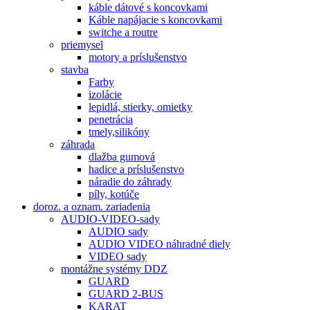
káble dátové s koncovkami
Káble napájacie s koncovkami
switche a routre
priemysel
motory a príslušenstvo
stavba
Farby
izolácie
lepidlá, stierky, omietky
penetrácia
tmely,silikóny
záhrada
dlažba gumová
hadice a príslušenstvo
náradie do záhrady
píly, kotúče
doroz. a oznam. zariadenia
AUDIO-VIDEO-sady
AUDIO sady
AUDIO VIDEO náhradné diely
VIDEO sady
montážne systémy DDZ
GUARD
GUARD 2-BUS
KARAT