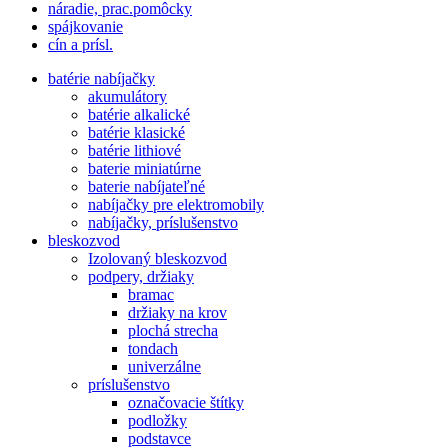
náradie, prac.pomôcky
spájkovanie
cín a prísl.
batérie nabíjačky
akumulátory
batérie alkalické
batérie klasické
batérie lithiové
baterie miniatúrne
baterie nabíjateľné
nabíjačky pre elektromobily
nabíjačky, príslušenstvo
bleskozvod
Izolovaný bleskozvod
podpery, držiaky
bramac
držiaky na krov
plochá strecha
tondach
univerzálne
príslušenstvo
označovacie štítky
podložky
podstavce