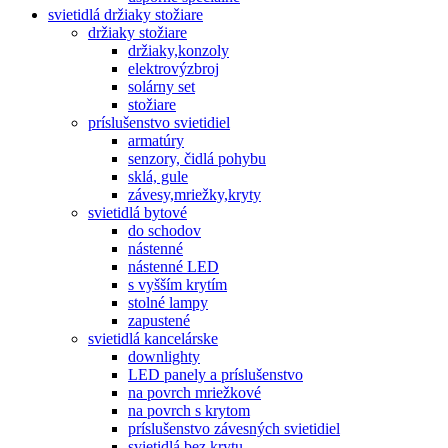
svietidlá držiaky stožiare
držiaky stožiare
držiaky,konzoly
elektrovýzbroj
solárny set
stožiare
príslušenstvo svietidiel
armatúry
senzory, čidlá pohybu
sklá, gule
závesy,mriežky,kryty
svietidlá bytové
do schodov
nástenné
nástenné LED
s vyšším krytím
stolné lampy
zapustené
svietidlá kancelárske
downlighty
LED panely a príslušenstvo
na povrch mriežkové
na povrch s krytom
príslušenstvo závesných svietidiel
svietidlá bez krytu