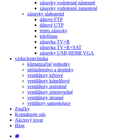
zásuvky vodotesné nástenné
zásuvky vodotesné zapustené
zásuvky slaboprúd
dátove FTP
dátové UTP
repro zásuvky
telefónne
zásuvka TV+R
zásuvka TV+R+SAT
zásuvky USB,HDMI,VGA
vzduchotechnika
klimatizačné jednotky
príslušenstvo a doplnky
ventilátory krbové
ventilátory kúpelňové
ventilátory potrubné
ventilátory priemyselné
ventilátory stropné
vetilátory samostojace
Značky
Kontaktujte nás
Akciový tovar
Blog