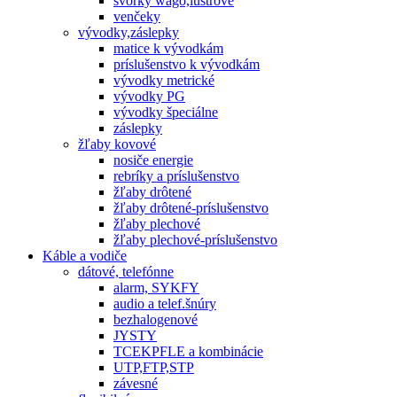
svorky wago,lustrové
venčeky
vývodky,záslepky
matice k vývodkám
príslušenstvo k vývodkám
vývodky metrické
vývodky PG
vývodky špeciálne
záslepky
žľaby kovové
nosiče energie
rebríky a príslušenstvo
žľaby drôtené
žľaby drôtené-príslušenstvo
žľaby plechové
žľaby plechové-príslušenstvo
Káble a vodiče
dátové, telefónne
alarm, SYKFY
audio a telef.šnúry
bezhalogenové
JYSTY
TCEKPFLE a kombinácie
UTP,FTP,STP
závesné