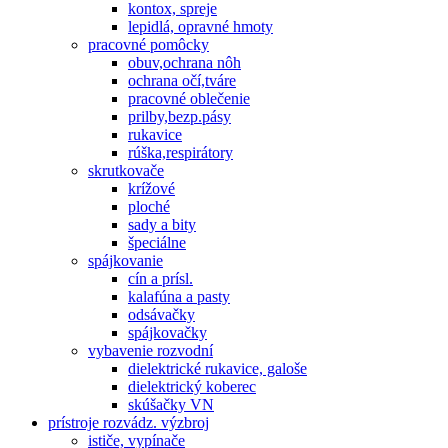
kontox, spreje
lepidlá, opravné hmoty
pracovné pomôcky
obuv,ochrana nôh
ochrana očí,tváre
pracovné oblečenie
prilby,bezp.pásy
rukavice
rúška,respirátory
skrutkovače
krížové
ploché
sady a bity
špeciálne
spájkovanie
cín a prísl.
kalafúna a pasty
odsávačky
spájkovačky
vybavenie rozvodní
dielektrické rukavice, galoše
dielektrický koberec
skúšačky VN
prístroje rozvádz. výzbroj
ističe, vypínače