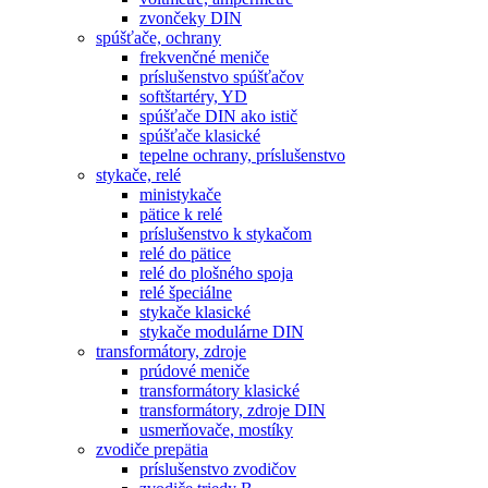
zvončeky DIN
spúšťače, ochrany
frekvenčné meniče
príslušenstvo spúšťačov
softštartéry, YD
spúšťače DIN ako istič
spúšťače klasické
tepelne ochrany, príslušenstvo
stykače, relé
ministykače
pätice k relé
príslušenstvo k stykačom
relé do pätice
relé do plošného spoja
relé špeciálne
stykače klasické
stykače modulárne DIN
transformátory, zdroje
prúdové meniče
transformátory klasické
transformátory, zdroje DIN
usmerňovače, mostíky
zvodiče prepätia
príslušenstvo zvodičov