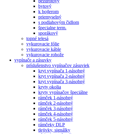
bezdrôtový
bytový
k bojlerom
priemyselný
s podlahovým čidlom
špecialne term.
sporákový
topné telesá
vykurovacie fólie
vykurovacie káble
vykurovacie rohože
vypínače a zásuvky
príslušenstvo vypínačov zásuviek
kryt vypínača 1-násobný
kryt vypínača 2-násobný
kryt vypínača 3-násobný
kryty okolia
kryty vypínačov špeciálne
rámček 1-násobný
rámček 2-násobný
rámček 3-násobný
rámček 4-násobný
rámček 5-násobný
rámčeky DLP
tlejivky, signálky