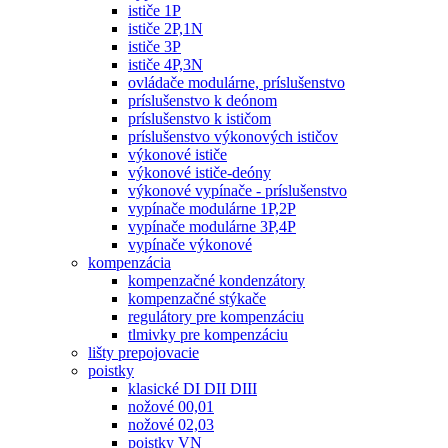
ističe 1P
ističe 2P,1N
ističe 3P
ističe 4P,3N
ovládače modulárne, príslušenstvo
príslušenstvo k deónom
príslušenstvo k ističom
príslušenstvo výkonových ističov
výkonové ističe
výkonové ističe-deóny
výkonové vypínače - príslušenstvo
vypínače modulárne 1P,2P
vypínače modulárne 3P,4P
vypínače výkonové
kompenzácia
kompenzačné kondenzátory
kompenzačné stýkače
regulátory pre kompenzáciu
tlmivky pre kompenzáciu
lišty prepojovacie
poistky
klasické DI DII DIII
nožové 00,01
nožové 02,03
poistky VN