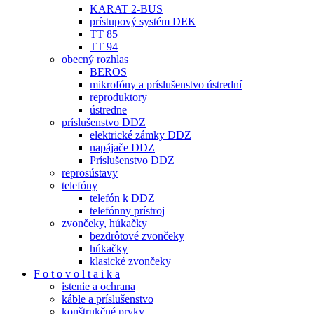
KARAT 2-BUS
prístupový systém DEK
TT 85
TT 94
obecný rozhlas
BEROS
mikrofóny a príslušenstvo ústrední
reproduktory
ústredne
príslušenstvo DDZ
elektrické zámky DDZ
napájače DDZ
Príslušenstvo DDZ
reprosústavy
telefóny
telefón k DDZ
telefónny prístroj
zvončeky, húkačky
bezdrôtové zvončeky
húkačky
klasické zvončeky
F o t o v o l t a i k a
istenie a ochrana
káble a príslušenstvo
konštrukčné prvky