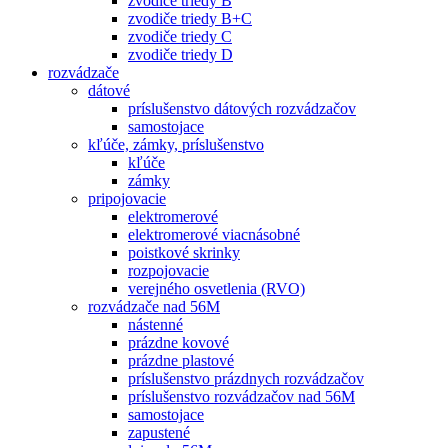
zvodiče triedy B
zvodiče triedy B+C
zvodiče triedy C
zvodiče triedy D
rozvádzače
dátové
príslušenstvo dátových rozvádzačov
samostojace
kľúče, zámky, príslušenstvo
kľúče
zámky
pripojovacie
elektromerové
elektromerové viacnásobné
poistkové skrinky
rozpojovacie
verejného osvetlenia (RVO)
rozvádzače nad 56M
nástenné
prázdne kovové
prázdne plastové
príslušenstvo prázdnych rozvádzačov
príslušenstvo rozvádzačov nad 56M
samostojace
zapustené