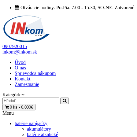
Otváracie hodiny: Po-Pia: 7:00 - 15:30, SO-NE: Zatvorené
0907926015
inkom@inkom.sk
Úvod
O nás
Sprievodca nákupom
Kontakt
Zamestnanie
Kategórie
0 ks - 0,000€
Menu
batérie nabíjačky
akumulátory
batérie alkalické