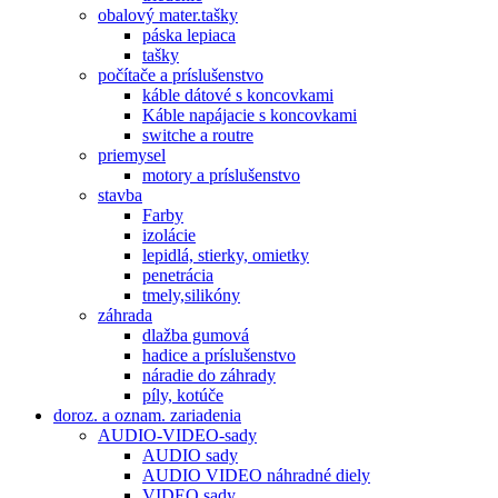
obalový mater.tašky
páska lepiaca
tašky
počítače a príslušenstvo
káble dátové s koncovkami
Káble napájacie s koncovkami
switche a routre
priemysel
motory a príslušenstvo
stavba
Farby
izolácie
lepidlá, stierky, omietky
penetrácia
tmely,silikóny
záhrada
dlažba gumová
hadice a príslušenstvo
náradie do záhrady
píly, kotúče
doroz. a oznam. zariadenia
AUDIO-VIDEO-sady
AUDIO sady
AUDIO VIDEO náhradné diely
VIDEO sady