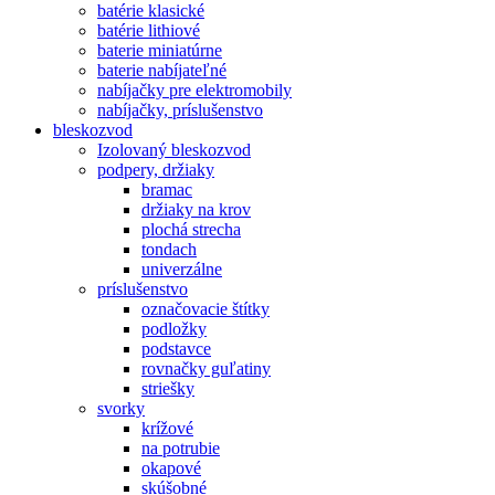
batérie klasické
batérie lithiové
baterie miniatúrne
baterie nabíjateľné
nabíjačky pre elektromobily
nabíjačky, príslušenstvo
bleskozvod
Izolovaný bleskozvod
podpery, držiaky
bramac
držiaky na krov
plochá strecha
tondach
univerzálne
príslušenstvo
označovacie štítky
podložky
podstavce
rovnačky guľatiny
striešky
svorky
krížové
na potrubie
okapové
skúšobné