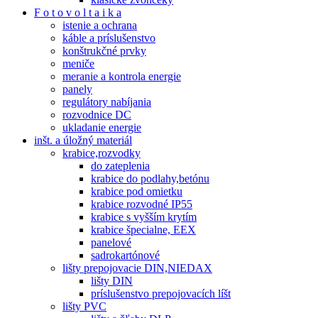
F o t o v o l t a i k a
istenie a ochrana
káble a príslušenstvo
konštrukčné prvky
meniče
meranie a kontrola energie
panely
regulátory nabíjania
rozvodnice DC
ukladanie energie
inšt. a úložný materiál
krabice,rozvodky
do zateplenia
krabice do podlahy,betónu
krabice pod omietku
krabice rozvodné IP55
krabice s vyšším krytím
krabice špecialne, EEX
panelové
sadrokartónové
lišty prepojovacie DIN,NIEDAX
lišty DIN
príslušenstvo prepojovacích líšt
lišty PVC