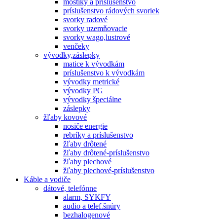
mostíky a príslušenstvo
príslušenstvo rádových svoriek
svorky radové
svorky uzemňovacie
svorky wago,lustrové
venčeky
vývodky,záslepky
matice k vývodkám
príslušenstvo k vývodkám
vývodky metrické
vývodky PG
vývodky špeciálne
záslepky
žľaby kovové
nosiče energie
rebríky a príslušenstvo
žľaby drôtené
žľaby drôtené-príslušenstvo
žľaby plechové
žľaby plechové-príslušenstvo
Káble a vodiče
dátové, telefónne
alarm, SYKFY
audio a telef.šnúry
bezhalogenové