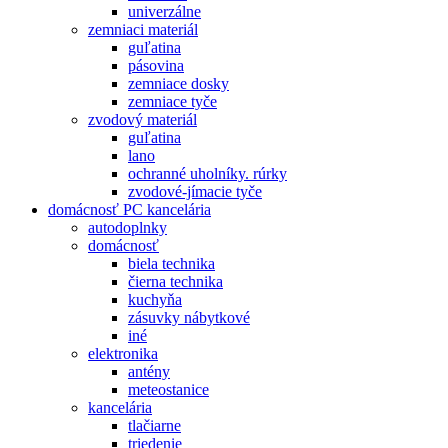
univerzálne
zemniaci materiál
guľatina
pásovina
zemniace dosky
zemniace tyče
zvodový materiál
guľatina
lano
ochranné uholníky. rúrky
zvodové-jímacie tyče
domácnosť PC kancelária
autodoplnky
domácnosť
biela technika
čierna technika
kuchyňa
zásuvky nábytkové
iné
elektronika
antény
meteostanice
kancelária
tlačiarne
triedenie