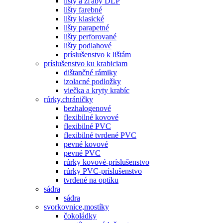
lišty a žľaby DLP
lišty farebné
lišty klasické
lišty parapetné
lišty perforované
lišty podlahové
príslušenstvo k lištám
príslušenstvo ku krabiciam
dištančné rámiky
izolacné podložky
viečka a kryty krabíc
rúrky,chráničky
bezhalogenové
flexibilné kovové
flexibilné PVC
flexibilné tvrdené PVC
pevné kovové
pevné PVC
rúrky kovové-príslušenstvo
rúrky PVC-príslušenstvo
tvrdené na optiku
sádra
sádra
svorkovnice,mostíky
čokoládky