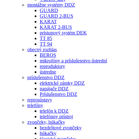
montážne systémy DDZ
GUARD
GUARD 2-BUS
KARAT
KARAT 2-BUS
prístupový systém DEK
TT 85
TT 94
obecný rozhlas
BEROS
mikrofóny a príslušenstvo ústrední
reproduktory
ústredne
príslušenstvo DDZ
elektrické zámky DDZ
napájače DDZ
Príslušenstvo DDZ
reprosústavy
telefóny
telefón k DDZ
telefónny prístroj
zvončeky, húkačky
bezdrôtové zvončeky
húkačky
klasické zvončeky