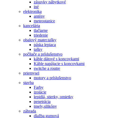
zásuvky nábytkové
iné
elektronika
antény
meteostanice
kancelária
tlačiarne
triedenie
obalový mater.tašky
páska lepiaca
tašky
počítače a príslušenstvo
káble dátové s koncovkami
Káble napájacie s koncovkami
switche a routre
priemysel
motory a príslušenstvo
stavba
Farby
izolácie
lepidlá, stierky, omietky
penetrácia
tmely,silikóny
záhrada
dlažba gumová