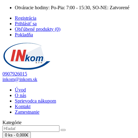
Otváracie hodiny: Po-Pia: 7:00 - 15:30, SO-NE: Zatvorené
Registrácia
Prihlásiť sa
Obľúbené produkty (0)
Pokladňa
0907926015
inkom@inkom.sk
Úvod
O nás
Sprievodca nákupom
Kontakt
Zamestnanie
Kategórie
0 ks - 0,000€