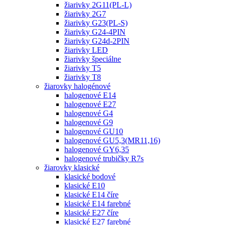
žiarivky 2G11(PL-L)
žiarivky 2G7
žiarivky G23(PL-S)
žiarivky G24-4PIN
žiarivky G24d-2PIN
žiarivky LED
žiarivky špeciálne
žiarivky T5
žiarivky T8
žiarovky halogénové
halogenové E14
halogenové E27
halogenové G4
halogenové G9
halogenové GU10
halogenové GU5,3(MR11,16)
halogenové GY6,35
halogenové trubičky R7s
žiarovky klasické
klasické bodové
klasické E10
klasické E14 číre
klasické E14 farebné
klasické E27 číre
klasické E27 farebné