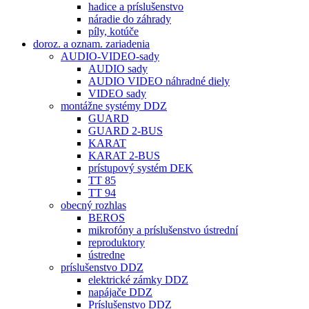
hadice a príslušenstvo
náradie do záhrady
píly, kotúče
doroz. a oznam. zariadenia
AUDIO-VIDEO-sady
AUDIO sady
AUDIO VIDEO náhradné diely
VIDEO sady
montážne systémy DDZ
GUARD
GUARD 2-BUS
KARAT
KARAT 2-BUS
prístupový systém DEK
TT 85
TT 94
obecný rozhlas
BEROS
mikrofóny a príslušenstvo ústrední
reproduktory
ústredne
príslušenstvo DDZ
elektrické zámky DDZ
napájače DDZ
Príslušenstvo DDZ