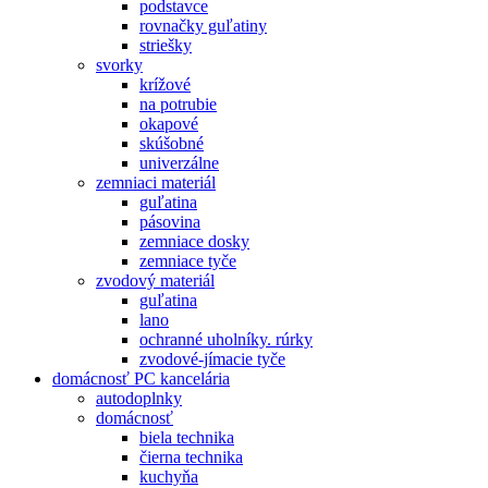
podstavce
rovnačky guľatiny
striešky
svorky
krížové
na potrubie
okapové
skúšobné
univerzálne
zemniaci materiál
guľatina
pásovina
zemniace dosky
zemniace tyče
zvodový materiál
guľatina
lano
ochranné uholníky. rúrky
zvodové-jímacie tyče
domácnosť PC kancelária
autodoplnky
domácnosť
biela technika
čierna technika
kuchyňa