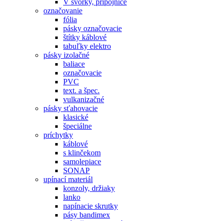
V svorky, prípojnice
označovanie
fólia
pásky označovacie
štítky káblové
tabuľky elektro
pásky izolačné
baliace
označovacie
PVC
text. a špec.
vulkanizačné
pásky sťahovacie
klasické
špeciálne
príchytky
káblové
s klinčekom
samolepiace
SONAP
upínací materiál
konzoly, držiaky
lanko
napínacie skrutky
pásy bandimex