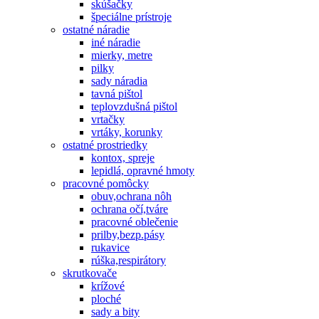
skúšačky
špeciálne prístroje
ostatné náradie
iné náradie
mierky, metre
pilky
sady náradia
tavná pištol
teplovzdušná pištol
vrtačky
vrtáky, korunky
ostatné prostriedky
kontox, spreje
lepidlá, opravné hmoty
pracovné pomôcky
obuv,ochrana nôh
ochrana očí,tváre
pracovné oblečenie
prilby,bezp.pásy
rukavice
rúška,respirátory
skrutkovače
krížové
ploché
sady a bity