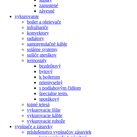
zapustené
závesné
vykurovanie
boiler a ohrievače
infražiariče
konvektory
radiátory
samoregulačné káble
solárne systemy
sušiče uterákov
termostaty
bezdrôtový
bytový
k bojlerom
priemyselný
s podlahovým čidlom
špecialne term.
sporákový
topné telesá
vykurovacie fólie
vykurovacie káble
vykurovacie rohože
vypínače a zásuvky
príslušenstvo vypínačov zásuviek