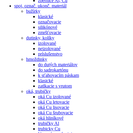
zbernice Al, Cu
spoj. označ. ukonč. materiál
bužírky
klasické
označovacie
silikónové
zmršťovacie
dutinky, kolíky
izolované
neizolované
príslušenstvo
hmoždinky
do dutých materiálov
do sadrokartónu
k sťahovacím páskam
klasické
zatlkacie s vrutom
oká, trubičky
oká Cu izolované
oká Cu letovacie
oká Cu lisovacie
oká Cu šrubovacie
oká hliníkové
trubičky Al
trubicky Cu