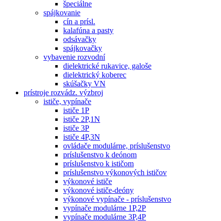
špeciálne
spájkovanie
cín a prísl.
kalafúna a pasty
odsávačky
spájkovačky
vybavenie rozvodní
dielektrické rukavice, galoše
dielektrický koberec
skúšačky VN
prístroje rozvádz. výzbroj
ističe, vypínače
ističe 1P
ističe 2P,1N
ističe 3P
ističe 4P,3N
ovládače modulárne, príslušenstvo
príslušenstvo k deónom
príslušenstvo k ističom
príslušenstvo výkonových ističov
výkonové ističe
výkonové ističe-deóny
výkonové vypínače - príslušenstvo
vypínače modulárne 1P,2P
vypínače modulárne 3P,4P