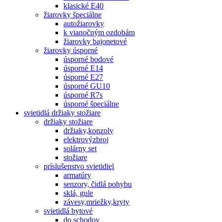
klasické E40
žiarovky špeciálne
autožiarovky
k vianočným ozdobám
žiarovky bajonetové
žiarovky úsporné
úsporné bodové
úsporné E14
úsporné E27
úsporné GU10
úsporné R7s
úsporné špeciálne
svietidlá držiaky stožiare
držiaky stožiare
držiaky,konzoly
elektrovýzbroj
solárny set
stožiare
príslušenstvo svietidiel
armatúry
senzory, čidlá pohybu
sklá, gule
závesy,mriežky,kryty
svietidlá bytové
do schodov