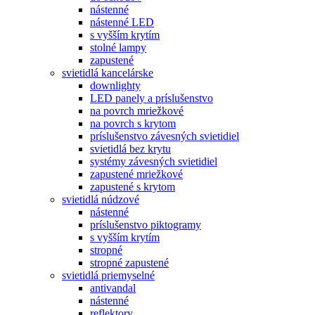
nástenné
nástenné LED
s vyšším krytím
stolné lampy
zapustené
svietidlá kancelárske
downlighty
LED panely a príslušenstvo
na povrch mriežkové
na povrch s krytom
príslušenstvo závesných svietidiel
svietidlá bez krytu
systémy závesných svietidiel
zapustené mriežkové
zapustené s krytom
svietidlá núdzové
nástenné
príslušenstvo piktogramy
s vyšším krytím
stropné
stropné zapustené
svietidlá priemyselné
antivandal
nástenné
reflektory