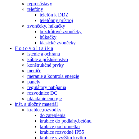
reprosústavy
telefóny
telefón k DDZ
telefónny prístroj
zvončeky, húkačky
bezdrôtové zvončeky
húkačky
klasické zvončeky
F o t o v o l t a i k a
istenie a ochrana
káble a príslušenstvo
konštrukčné prvky
meniče
meranie a kontrola energie
panely
regulátory nabíjania
rozvodnice DC
ukladanie energie
inšt. a úložný materiál
krabice,rozvodky
do zateplenia
krabice do podlahy,betónu
krabice pod omietku
krabice rozvodné IP55
krabice s vyšším krytím