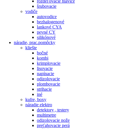
rozdeľovacie hlavice
šrubovacie
vodiče
autovodice
bezhalogenové
lankové CYA
pevné CY
silikónové
náradie, prac.pomôcky
kliešte
bočné
kombi
krimplovacie
lisovacie
napínacie
odizolovacie
plombovacie
strihacie
iné
kufre, boxy
náradie elektro
detektory , testery
multimetre
odizolovacie nože
preťahovacie perá