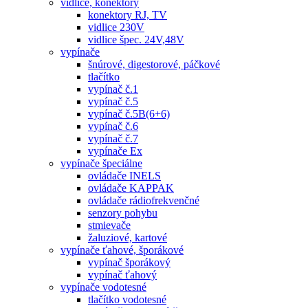
vidlice, konektory
konektory RJ, TV
vidlice 230V
vidlice špec. 24V,48V
vypínače
šnúrové, digestorové, páčkové
tlačítko
vypínač č.1
vypínač č.5
vypínač č.5B(6+6)
vypínač č.6
vypínač č.7
vypínače Ex
vypínače špeciálne
ovládače INELS
ovládače KAPPAK
ovládače rádiofrekvenčné
senzory pohybu
stmievače
žaluziové, kartové
vypínače ťahové, šporákové
vypínač šporákový
vypínač ťahový
vypínače vodotesné
tlačítko vodotesné