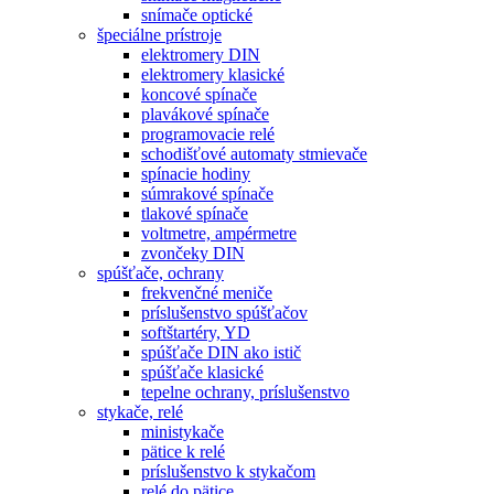
snímače optické
špeciálne prístroje
elektromery DIN
elektromery klasické
koncové spínače
plavákové spínače
programovacie relé
schodišťové automaty stmievače
spínacie hodiny
súmrakové spínače
tlakové spínače
voltmetre, ampérmetre
zvončeky DIN
spúšťače, ochrany
frekvenčné meniče
príslušenstvo spúšťačov
softštartéry, YD
spúšťače DIN ako istič
spúšťače klasické
tepelne ochrany, príslušenstvo
stykače, relé
ministykače
pätice k relé
príslušenstvo k stykačom
relé do pätice