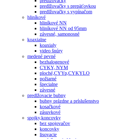
predlžovačky
predlžovačky s prepäťovkou
predlžovačky s vypínačom
hliníkové
hliníkové NN
hliníkové NN od 95mm
závesné, samonosné
koaxialne
koaxialy
video šnúry
medené pevné
bezhalogenové
CYKY, NYM
ploché,CYYp,CYKYLO
požiarné
špecialne
závesné
predlžovacie bubny
bubny prázdne a príslušenstvo
kosačkové
zásuvkové
spojky,koncovky
bez spojovačov
koncovky
lisovacie