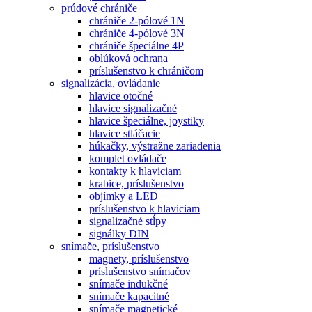
prúdové chrániče
chrániče 2-pólové 1N
chrániče 4-pólové 3N
chrániče špeciálne 4P
oblúková ochrana
príslušenstvo k chráničom
signalizácia, ovládanie
hlavice otočné
hlavice signalizačné
hlavice špeciálne, joystiky
hlavice stláčacie
húkačky, výstražne zariadenia
komplet ovládače
kontakty k hlaviciam
krabice, príslušenstvo
objímky a LED
príslušenstvo k hlaviciam
signalizačné stĺpy
signálky DIN
snímače, príslušenstvo
magnety, príslušenstvo
príslušenstvo snímačov
snímače indukčné
snímače kapacitné
snímače magnetické