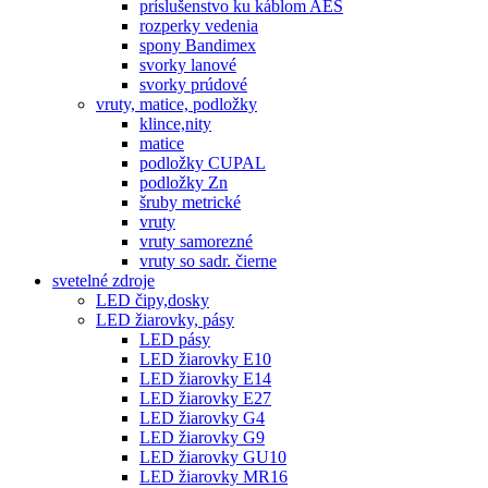
príslušenstvo ku káblom AES
rozperky vedenia
spony Bandimex
svorky lanové
svorky prúdové
vruty, matice, podložky
klince,nity
matice
podložky CUPAL
podložky Zn
šruby metrické
vruty
vruty samorezné
vruty so sadr. čierne
svetelné zdroje
LED čipy,dosky
LED žiarovky, pásy
LED pásy
LED žiarovky E10
LED žiarovky E14
LED žiarovky E27
LED žiarovky G4
LED žiarovky G9
LED žiarovky GU10
LED žiarovky MR16