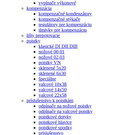
vypínače výkonové
kompenzácia
kompenzačné kondenzátory
kompenzačné stýkače
regulátory pre kompenzáciu
tlmivky pre kompenzáciu
lišty prepojovacie
poistky
klasické DI DII DIII
nožové 00,01
nožové 02,03
poistky VN
sklenené 5x20
sklenené 6x30
špeciálne
valcové 10x38
valcové 14x50
valcové 22x58
príslušenstvo k poistkám
odpínače na nožové poistky
odpínače na valcové poistky
poistkové dotyky
poistkové hlavice
poistkové spodky
príslušenstvo