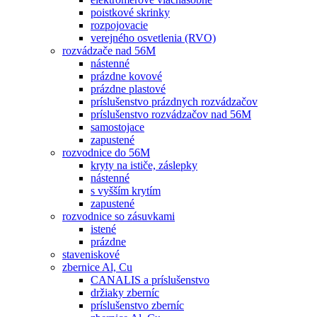
poistkové skrinky
rozpojovacie
verejného osvetlenia (RVO)
rozvádzače nad 56M
nástenné
prázdne kovové
prázdne plastové
príslušenstvo prázdnych rozvádzačov
príslušenstvo rozvádzačov nad 56M
samostojace
zapustené
rozvodnice do 56M
kryty na ističe, záslepky
nástenné
s vyšším krytím
zapustené
rozvodnice so zásuvkami
istené
prázdne
staveniskové
zbernice Al, Cu
CANALIS a príslušenstvo
držiaky zberníc
príslušenstvo zberníc