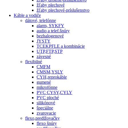
žľaby plechové
žľaby plechové-príslušenstvo
Káble a vodiče
dátové, telefónne
alarm, SYKFY
audio a telef.šnúry
bezhalogenové
JYSTY
TCEKPFLE a kombinácie
UTP,FTP,STP
závesné
flexibilné
CMFM
CMSM,YSLY
CYH,reprokáble
gumené
mikrofónne
PVC CYSY,CYLY
PVC ploché
silikónové
špeciálne
zvarovacie
flexo,predlžovačky
flexo šnúry