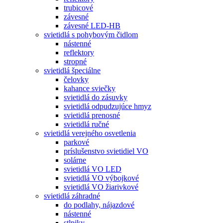
trubicové
závesné
závesné LED-HB
svietidlá s pohybovým čidlom
nástenné
reflektory
stropné
svietidlá špeciálne
čelovky
kahance sviečky
svietidlá do zásuvky
svietidlá odpudzujúce hmyz
svietidlá prenosné
svietidlá ručné
svietidlá verejného osvetlenia
parkové
príslušenstvo svietidiel VO
solárne
svietidlá VO LED
svietidlá VO výbojkové
svietidlá VO žiarivkové
svietidlá záhradné
do podlahy, nájazdové
nástenné
stlpiky