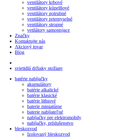
ventilátory krbové
ventilátory kúpelňové
ventilátory potrubné
ventilátory priemyselné
ventilátory stropné
vetilátory samostojace
Značky
Kontaktujte nás
Akciový tovar
Blog
svietidlá držiaky stožiare
batérie nabíjačky
akumulátory
batérie alkalické
batérie klasické
batérie lithiové
baterie miniatúrne
baterie nabíjateľné
nabíjačky pre elektromobily
nabíjačky, príslušenstvo
bleskozvod
Izolovaný bleskozvod