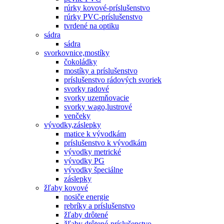
rúrky kovové-príslušenstvo
rúrky PVC-príslušenstvo
tvrdené na optiku
sádra
sádra
svorkovnice,mostíky
čokoládky
mostíky a príslušenstvo
príslušenstvo rádových svoriek
svorky radové
svorky uzemňovacie
svorky wago,lustrové
venčeky
vývodky,záslepky
matice k vývodkám
príslušenstvo k vývodkám
vývodky metrické
vývodky PG
vývodky špeciálne
záslepky
žľaby kovové
nosiče energie
rebríky a príslušenstvo
žľaby drôtené
žľaby drôtené-príslušenstvo