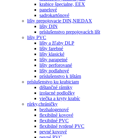
krabice špecialne, EEX
panelové
sadrokartónové
lišty prepojovacie DIN,NIEDAX
lišty DIN
príslušenstvo prepojovacích líšt
lišty PVC
lišty a žľaby DLP
lišty farebné
lišty klasické
lišty parapetné
lišty perforované
lišty podlahové
príslušenstvo k lištám
príslušenstvo ku krabiciam
dištančné rámiky
izolacné podložky
viečka a kryty krabíc
rúrky,chráničky
bezhalogenové
flexibilné kovové
flexibilné PVC
flexibilné tvrdené PVC
pevné kovové
pevné PVC