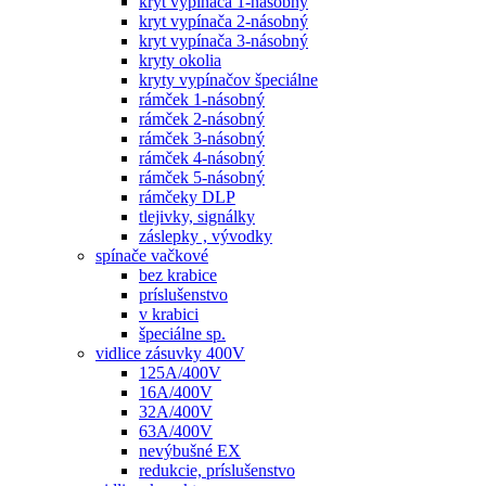
kryt vypínača 1-násobný
kryt vypínača 2-násobný
kryt vypínača 3-násobný
kryty okolia
kryty vypínačov špeciálne
rámček 1-násobný
rámček 2-násobný
rámček 3-násobný
rámček 4-násobný
rámček 5-násobný
rámčeky DLP
tlejivky, signálky
záslepky , vývodky
spínače vačkové
bez krabice
príslušenstvo
v krabici
špeciálne sp.
vidlice zásuvky 400V
125A/400V
16A/400V
32A/400V
63A/400V
nevýbušné EX
redukcie, príslušenstvo