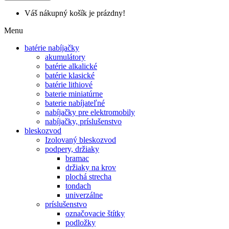
Váš nákupný košík je prázdny!
Menu
batérie nabíjačky
akumulátory
batérie alkalické
batérie klasické
batérie lithiové
baterie miniatúrne
baterie nabíjateľné
nabíjačky pre elektromobily
nabíjačky, príslušenstvo
bleskozvod
Izolovaný bleskozvod
podpery, držiaky
bramac
držiaky na krov
plochá strecha
tondach
univerzálne
príslušenstvo
označovacie štítky
podložky