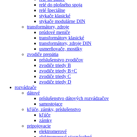
relé do plošného spoja
relé špeciálne
stykače klasické
stykače modulárne DIN
transformátory, zdroje
prúdové meniče
transformátory klasické
transformátory, zdroje DIN
usmerňovače, mostíky
zvodiče prepätia
príslušenstvo zvodičov
zvodiče triedy B
zvodiče triedy B+C
zvodiče triedy C
zvodiče triedy D
rozvádzače
dátové
príslušenstvo dátových rozvádzačov
samostojace
kľúče, zámky, príslušenstvo
kľúče
zámky
pripojovacie
elektromerové
elektromerové viacnásobné