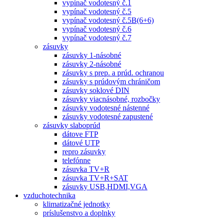
vypínač vodotesný č.1
vypínač vodotesný č.5
vypínač vodotesný č.5B(6+6)
vypínač vodotesný č.6
vypínač vodotesný č.7
zásuvky
zásuvky 1-násobné
zásuvky 2-násobné
zásuvky s prep. a prúd. ochranou
zásuvky s prúdovým chráničom
zásuvky soklové DIN
zásuvky viacnásobné, rozbočky
zásuvky vodotesné nástenné
zásuvky vodotesné zapustené
zásuvky slaboprúd
dátove FTP
dátové UTP
repro zásuvky
telefónne
zásuvka TV+R
zásuvka TV+R+SAT
zásuvky USB,HDMI,VGA
vzduchotechnika
klimatizačné jednotky
príslušenstvo a doplnky