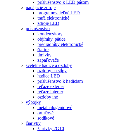
príslušenstvo k LED pásom
napájacie zdroje
programovateľné LED
trafá elektronické
zdroje LED
príslušenstvo
kondenzátory
objímky, pätice
predradníky elektronické
štartre
tlmivky
zapaľovače
svetelné hadice a ozdoby
ozdoby na stĺpy
hadice LED
príslušenstvo k hadiciam
reťaze exterier
reťaze interier
ozdoby iné
výbojky
metalhalogenidové
ortuťové
sodíkové
žiarivky
žiarivky 2G10