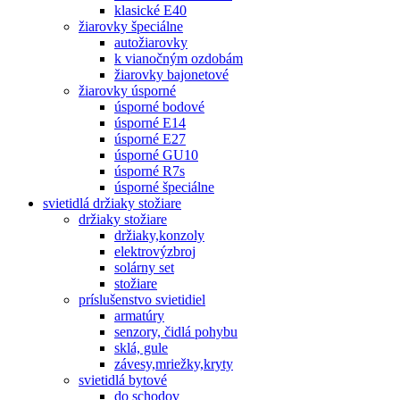
klasické E40
žiarovky špeciálne
autožiarovky
k vianočným ozdobám
žiarovky bajonetové
žiarovky úsporné
úsporné bodové
úsporné E14
úsporné E27
úsporné GU10
úsporné R7s
úsporné špeciálne
svietidlá držiaky stožiare
držiaky stožiare
držiaky,konzoly
elektrovýzbroj
solárny set
stožiare
príslušenstvo svietidiel
armatúry
senzory, čidlá pohybu
sklá, gule
závesy,mriežky,kryty
svietidlá bytové
do schodov