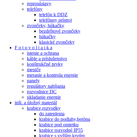
reprosústavy
telefóny
telefón k DDZ
telefónny prístroj
zvončeky, húkačky
bezdrôtové zvončeky
húkačky
klasické zvončeky
F o t o v o l t a i k a
istenie a ochrana
káble a príslušenstvo
konštrukčné prvky
meniče
meranie a kontrola energie
panely
regulátory nabíjania
rozvodnice DC
ukladanie energie
inšt. a úložný materiál
krabice,rozvodky
do zateplenia
krabice do podlahy,betónu
krabice pod omietku
krabice rozvodné IP55
krabice s vyšším krytím