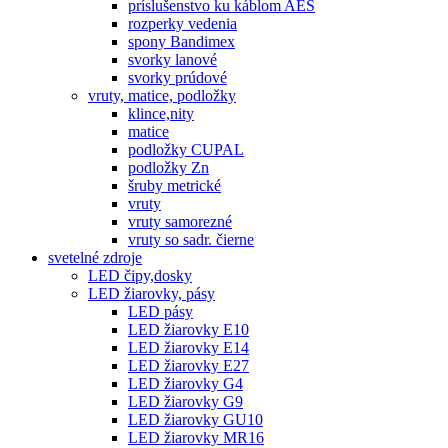
príslušenstvo ku káblom AES
rozperky vedenia
spony Bandimex
svorky lanové
svorky prúdové
vruty, matice, podložky
klince,nity
matice
podložky CUPAL
podložky Zn
šruby metrické
vruty
vruty samorezné
vruty so sadr. čierne
svetelné zdroje
LED čipy,dosky
LED žiarovky, pásy
LED pásy
LED žiarovky E10
LED žiarovky E14
LED žiarovky E27
LED žiarovky G4
LED žiarovky G9
LED žiarovky GU10
LED žiarovky MR16