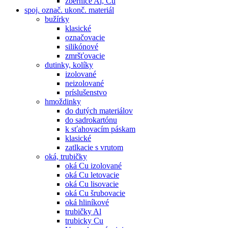
zbernice Al, Cu
spoj. označ. ukonč. materiál
bužírky
klasické
označovacie
silikónové
zmršťovacie
dutinky, kolíky
izolované
neizolované
príslušenstvo
hmoždinky
do dutých materiálov
do sadrokartónu
k sťahovacím páskam
klasické
zatlkacie s vrutom
oká, trubičky
oká Cu izolované
oká Cu letovacie
oká Cu lisovacie
oká Cu šrubovacie
oká hliníkové
trubičky Al
trubicky Cu