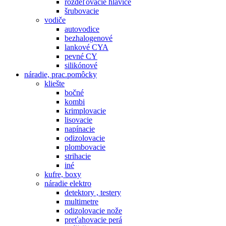
rozdeľovacie hlavice
šrubovacie
vodiče
autovodice
bezhalogenové
lankové CYA
pevné CY
silikónové
náradie, prac.pomôcky
kliešte
bočné
kombi
krimplovacie
lisovacie
napínacie
odizolovacie
plombovacie
strihacie
iné
kufre, boxy
náradie elektro
detektory , testery
multimetre
odizolovacie nože
preťahovacie perá