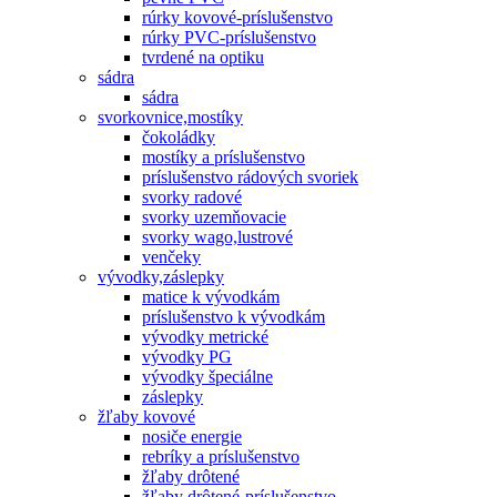
rúrky kovové-príslušenstvo
rúrky PVC-príslušenstvo
tvrdené na optiku
sádra
sádra
svorkovnice,mostíky
čokoládky
mostíky a príslušenstvo
príslušenstvo rádových svoriek
svorky radové
svorky uzemňovacie
svorky wago,lustrové
venčeky
vývodky,záslepky
matice k vývodkám
príslušenstvo k vývodkám
vývodky metrické
vývodky PG
vývodky špeciálne
záslepky
žľaby kovové
nosiče energie
rebríky a príslušenstvo
žľaby drôtené
žľaby drôtené-príslušenstvo