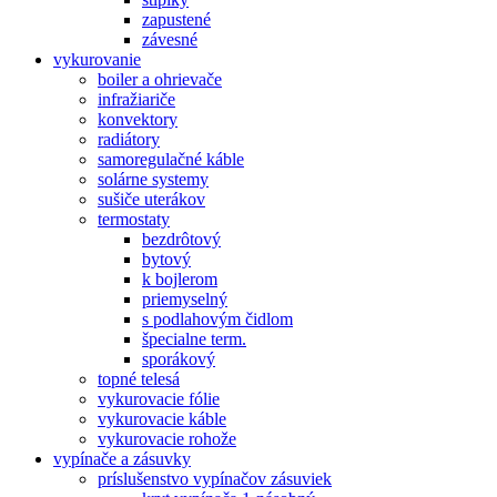
zapustené
závesné
vykurovanie
boiler a ohrievače
infražiariče
konvektory
radiátory
samoregulačné káble
solárne systemy
sušiče uterákov
termostaty
bezdrôtový
bytový
k bojlerom
priemyselný
s podlahovým čidlom
špecialne term.
sporákový
topné telesá
vykurovacie fólie
vykurovacie káble
vykurovacie rohože
vypínače a zásuvky
príslušenstvo vypínačov zásuviek