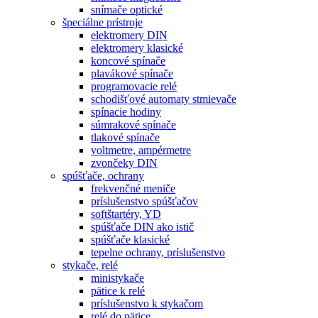
snímače optické
špeciálne prístroje
elektromery DIN
elektromery klasické
koncové spínače
plavákové spínače
programovacie relé
schodišťové automaty stmievače
spínacie hodiny
súmrakové spínače
tlakové spínače
voltmetre, ampérmetre
zvončeky DIN
spúšťače, ochrany
frekvenčné meniče
príslušenstvo spúšťačov
softštartéry, YD
spúšťače DIN ako istič
spúšťače klasické
tepelne ochrany, príslušenstvo
stykače, relé
ministykače
pätice k relé
príslušenstvo k stykačom
relé do pätice