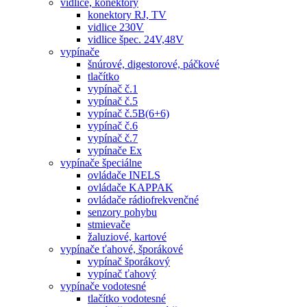
vidlice, konektory
konektory RJ, TV
vidlice 230V
vidlice špec. 24V,48V
vypínače
šnúrové, digestorové, páčkové
tlačítko
vypínač č.1
vypínač č.5
vypínač č.5B(6+6)
vypínač č.6
vypínač č.7
vypínače Ex
vypínače špeciálne
ovládače INELS
ovládače KAPPAK
ovládače rádiofrekvenčné
senzory pohybu
stmievače
žaluziové, kartové
vypínače ťahové, šporákové
vypínač šporákový
vypínač ťahový
vypínače vodotesné
tlačítko vodotesné