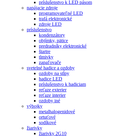
príslušenstvo k LED pásom
napájacie zdroje
programovateľné LED
trafá elektronické
zdroje LED
príslušenstvo
kondenzátory
objímky, pätice
predradníky elektronické
štartre
tlmivky
zapaľovače
svetelné hadice a ozdoby
ozdoby na stĺpy
hadice LED
príslušenstvo k hadiciam
reťaze exterier
reťaze interier
ozdoby iné
výbojky
metalhalogenidové
ortuťové
sodíkové
žiarivky
žiarivky 2G10