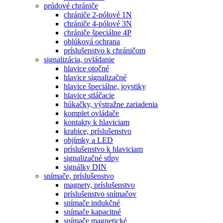
prúdové chrániče
chrániče 2-pólové 1N
chrániče 4-pólové 3N
chrániče špeciálne 4P
oblúková ochrana
príslušenstvo k chráničom
signalizácia, ovládanie
hlavice otočné
hlavice signalizačné
hlavice špeciálne, joystiky
hlavice stláčacie
húkačky, výstražne zariadenia
komplet ovládače
kontakty k hlaviciam
krabice, príslušenstvo
objímky a LED
príslušenstvo k hlaviciam
signalizačné stĺpy
signálky DIN
snímače, príslušenstvo
magnety, príslušenstvo
príslušenstvo snímačov
snímače indukčné
snímače kapacitné
snímače magnetické