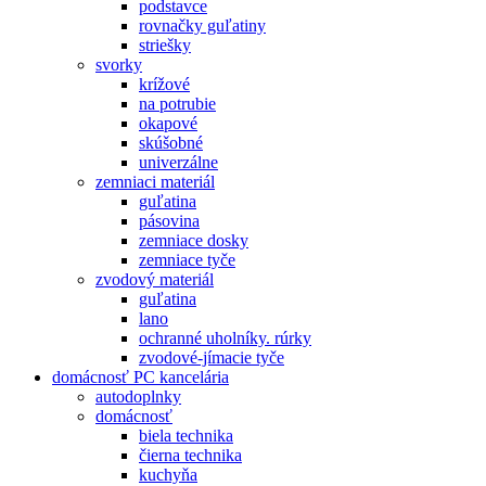
podstavce
rovnačky guľatiny
striešky
svorky
krížové
na potrubie
okapové
skúšobné
univerzálne
zemniaci materiál
guľatina
pásovina
zemniace dosky
zemniace tyče
zvodový materiál
guľatina
lano
ochranné uholníky. rúrky
zvodové-jímacie tyče
domácnosť PC kancelária
autodoplnky
domácnosť
biela technika
čierna technika
kuchyňa