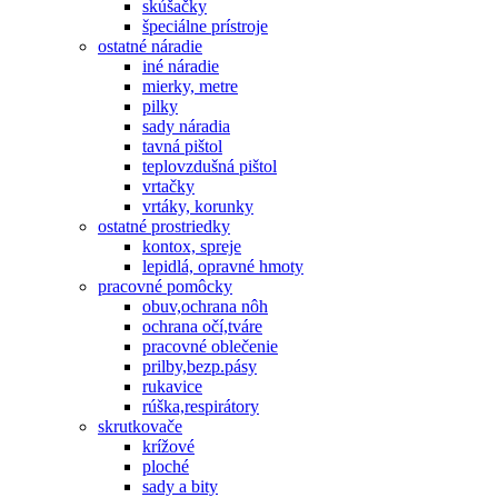
skúšačky
špeciálne prístroje
ostatné náradie
iné náradie
mierky, metre
pilky
sady náradia
tavná pištol
teplovzdušná pištol
vrtačky
vrtáky, korunky
ostatné prostriedky
kontox, spreje
lepidlá, opravné hmoty
pracovné pomôcky
obuv,ochrana nôh
ochrana očí,tváre
pracovné oblečenie
prilby,bezp.pásy
rukavice
rúška,respirátory
skrutkovače
krížové
ploché
sady a bity