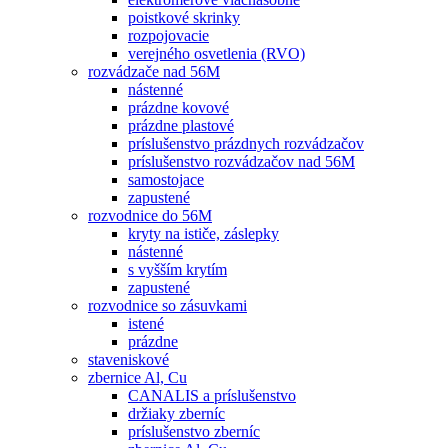
poistkové skrinky
rozpojovacie
verejného osvetlenia (RVO)
rozvádzače nad 56M
nástenné
prázdne kovové
prázdne plastové
príslušenstvo prázdnych rozvádzačov
príslušenstvo rozvádzačov nad 56M
samostojace
zapustené
rozvodnice do 56M
kryty na ističe, záslepky
nástenné
s vyšším krytím
zapustené
rozvodnice so zásuvkami
istené
prázdne
staveniskové
zbernice Al, Cu
CANALIS a príslušenstvo
držiaky zberníc
príslušenstvo zberníc