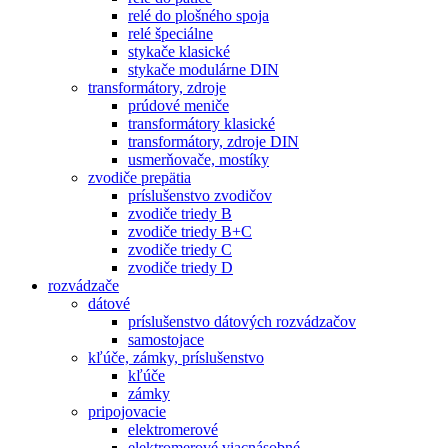
relé do plošného spoja
relé špeciálne
stykače klasické
stykače modulárne DIN
transformátory, zdroje
prúdové meniče
transformátory klasické
transformátory, zdroje DIN
usmerňovače, mostíky
zvodiče prepätia
príslušenstvo zvodičov
zvodiče triedy B
zvodiče triedy B+C
zvodiče triedy C
zvodiče triedy D
rozvádzače
dátové
príslušenstvo dátových rozvádzačov
samostojace
kľúče, zámky, príslušenstvo
kľúče
zámky
pripojovacie
elektromerové
elektromerové viacnásobné