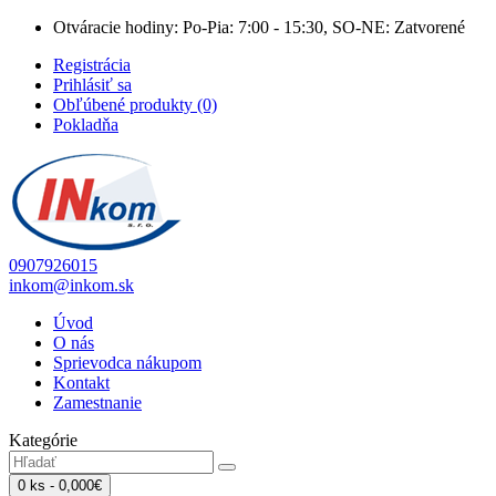
Otváracie hodiny: Po-Pia: 7:00 - 15:30, SO-NE: Zatvorené
Registrácia
Prihlásiť sa
Obľúbené produkty (0)
Pokladňa
0907926015
inkom@inkom.sk
Úvod
O nás
Sprievodca nákupom
Kontakt
Zamestnanie
Kategórie
0 ks - 0,000€