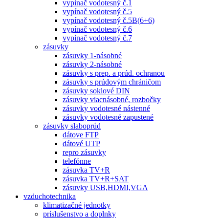
vypínač vodotesný č.1
vypínač vodotesný č.5
vypínač vodotesný č.5B(6+6)
vypínač vodotesný č.6
vypínač vodotesný č.7
zásuvky
zásuvky 1-násobné
zásuvky 2-násobné
zásuvky s prep. a prúd. ochranou
zásuvky s prúdovým chráničom
zásuvky soklové DIN
zásuvky viacnásobné, rozbočky
zásuvky vodotesné nástenné
zásuvky vodotesné zapustené
zásuvky slaboprúd
dátove FTP
dátové UTP
repro zásuvky
telefónne
zásuvka TV+R
zásuvka TV+R+SAT
zásuvky USB,HDMI,VGA
vzduchotechnika
klimatizačné jednotky
príslušenstvo a doplnky