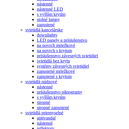
nástenné
nástenné LED
s vyšším krytím
stolné lampy
zapustené
svietidlá kancelárske
downlighty
LED panely a príslušenstvo
na povrch mriežkové
na povrch s krytom
príslušenstvo závesných svietidiel
svietidlá bez krytu
systémy závesných svietidiel
zapustené mriežkové
zapustené s krytom
svietidlá núdzové
nástenné
príslušenstvo piktogramy
s vyšším krytím
stropné
stropné zapustené
svietidlá priemyselné
antivandal
nástenné
reflektory