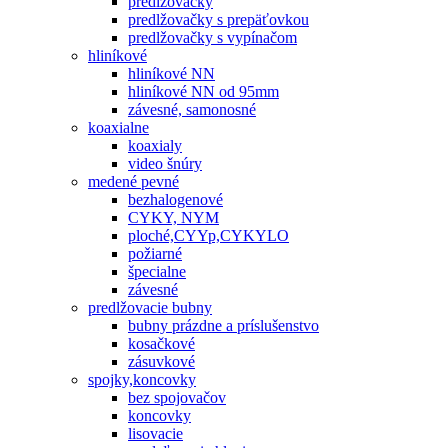
predlžovačky
predlžovačky s prepäťovkou
predlžovačky s vypínačom
hliníkové
hliníkové NN
hliníkové NN od 95mm
závesné, samonosné
koaxialne
koaxialy
video šnúry
medené pevné
bezhalogenové
CYKY, NYM
ploché,CYYp,CYKYLO
požiarné
špecialne
závesné
predlžovacie bubny
bubny prázdne a príslušenstvo
kosačkové
zásuvkové
spojky,koncovky
bez spojovačov
koncovky
lisovacie