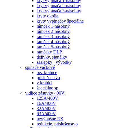
kryt vypínača 1-násobný
kryt vypínača 2-násobný
kryt vypínača 3-násobný
kryty okolia
kryty vypínačov špeciálne
rámček 1-násobný
rámček 2-násobný
rámček 3-násobný
rámček 4-násobný
rámček 5-násobný
rámčeky DLP
tlejivky, signálky
záslepky , vývodky
spínače vačkové
bez krabice
príslušenstvo
v krabici
špeciálne sp.
vidlice zásuvky 400V
125A/400V
16A/400V
32A/400V
63A/400V
nevýbušné EX
redukcie, príslušenstvo