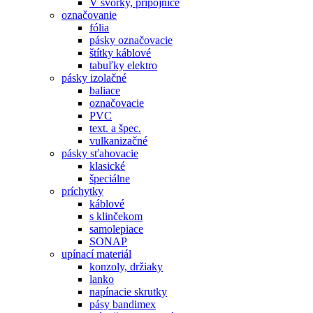
V svorky, prípojnice
označovanie
fólia
pásky označovacie
štítky káblové
tabuľky elektro
pásky izolačné
baliace
označovacie
PVC
text. a špec.
vulkanizačné
pásky sťahovacie
klasické
špeciálne
príchytky
káblové
s klinčekom
samolepiace
SONAP
upínací materiál
konzoly, držiaky
lanko
napínacie skrutky
pásy bandimex