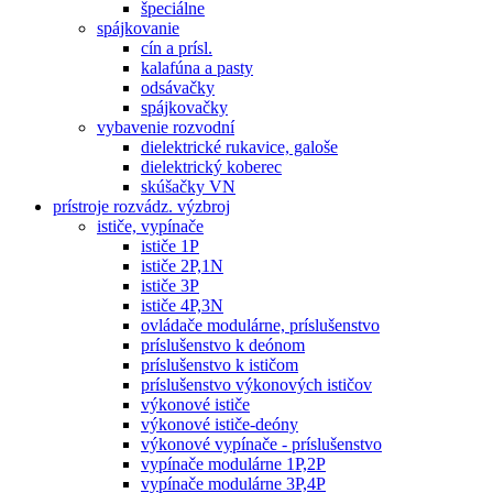
špeciálne
spájkovanie
cín a prísl.
kalafúna a pasty
odsávačky
spájkovačky
vybavenie rozvodní
dielektrické rukavice, galoše
dielektrický koberec
skúšačky VN
prístroje rozvádz. výzbroj
ističe, vypínače
ističe 1P
ističe 2P,1N
ističe 3P
ističe 4P,3N
ovládače modulárne, príslušenstvo
príslušenstvo k deónom
príslušenstvo k ističom
príslušenstvo výkonových ističov
výkonové ističe
výkonové ističe-deóny
výkonové vypínače - príslušenstvo
vypínače modulárne 1P,2P
vypínače modulárne 3P,4P