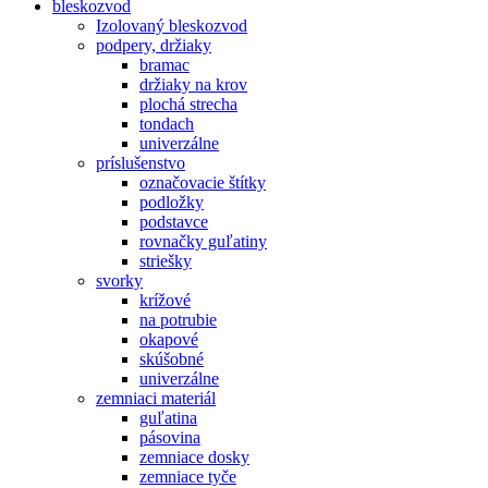
bleskozvod
Izolovaný bleskozvod
podpery, držiaky
bramac
držiaky na krov
plochá strecha
tondach
univerzálne
príslušenstvo
označovacie štítky
podložky
podstavce
rovnačky guľatiny
striešky
svorky
krížové
na potrubie
okapové
skúšobné
univerzálne
zemniaci materiál
guľatina
pásovina
zemniace dosky
zemniace tyče