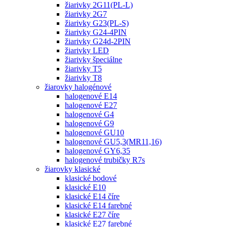
žiarivky 2G11(PL-L)
žiarivky 2G7
žiarivky G23(PL-S)
žiarivky G24-4PIN
žiarivky G24d-2PIN
žiarivky LED
žiarivky špeciálne
žiarivky T5
žiarivky T8
žiarovky halogénové
halogenové E14
halogenové E27
halogenové G4
halogenové G9
halogenové GU10
halogenové GU5,3(MR11,16)
halogenové GY6,35
halogenové trubičky R7s
žiarovky klasické
klasické bodové
klasické E10
klasické E14 číre
klasické E14 farebné
klasické E27 číre
klasické E27 farebné