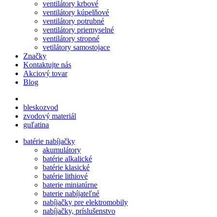
ventilátory krbové
ventilátory kúpelňové
ventilátory potrubné
ventilátory priemyselné
ventilátory stropné
vetilátory samostojace
Značky
Kontaktujte nás
Akciový tovar
Blog
bleskozvod
zvodový materiál
guľatina
batérie nabíjačky
akumulátory
batérie alkalické
batérie klasické
batérie lithiové
baterie miniatúrne
baterie nabíjateľné
nabíjačky pre elektromobily
nabíjačky, príslušenstvo