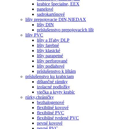
krabice špecialne, EEX
panelové
sadrokartónové
lišty prepojovacie DIN,NIEDAX
lišty DIN
príslušenstvo prepojovacích líšt
lišty PVC
lišty a žľaby DLP
lišty farebné
lišty klasické
lišty parapetné
lišty perforované
lišty podlahové
príslušenstvo k lištám
príslušenstvo ku krabiciam
dištančné rámiky
izolacné podložky
viečka a kryty krabíc
rúrky,chráničky
bezhalogenové
flexibilné kovové
flexibilné PVC
flexibilné tvrdené PVC
pevné kovové
pevné PVC