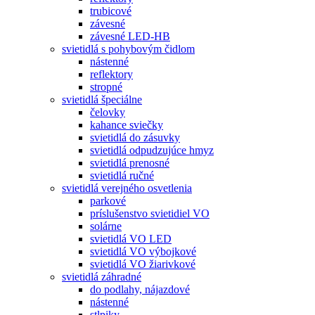
trubicové
závesné
závesné LED-HB
svietidlá s pohybovým čidlom
nástenné
reflektory
stropné
svietidlá špeciálne
čelovky
kahance sviečky
svietidlá do zásuvky
svietidlá odpudzujúce hmyz
svietidlá prenosné
svietidlá ručné
svietidlá verejného osvetlenia
parkové
príslušenstvo svietidiel VO
solárne
svietidlá VO LED
svietidlá VO výbojkové
svietidlá VO žiarivkové
svietidlá záhradné
do podlahy, nájazdové
nástenné
stlpiky