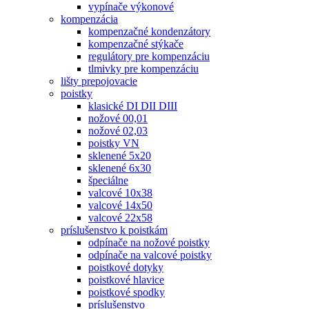
vypínače výkonové
kompenzácia
kompenzačné kondenzátory
kompenzačné stýkače
regulátory pre kompenzáciu
tlmivky pre kompenzáciu
lišty prepojovacie
poistky
klasické DI DII DIII
nožové 00,01
nožové 02,03
poistky VN
sklenené 5x20
sklenené 6x30
špeciálne
valcové 10x38
valcové 14x50
valcové 22x58
príslušenstvo k poistkám
odpínače na nožové poistky
odpínače na valcové poistky
poistkové dotyky
poistkové hlavice
poistkové spodky
príslušenstvo