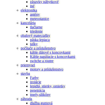
zásuvky nábytkové
iné
elektronika
antény
meteostanice
kancelária
tlačiarne
triedenie
obalový mater.tašky
páska lepiaca
tašky
počítače a príslušenstvo
káble dátové s koncovkami
Káble napájacie s koncovkami
switche a routre
priemysel
motory a príslušenstvo
stavba
Farby
izolácie
lepidlá, stierky, omietky
penetrácia
tmely,silikóny
záhrada
dlažba gumová