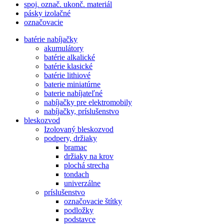
spoj. označ. ukonč. materiál
pásky izolačné
označovacie
batérie nabíjačky
akumulátory
batérie alkalické
batérie klasické
batérie lithiové
baterie miniatúrne
baterie nabíjateľné
nabíjačky pre elektromobily
nabíjačky, príslušenstvo
bleskozvod
Izolovaný bleskozvod
podpery, držiaky
bramac
držiaky na krov
plochá strecha
tondach
univerzálne
príslušenstvo
označovacie štítky
podložky
podstavce