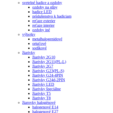
svetelné hadice a ozdoby
ozdoby na stĺpy
hadice LED
príslušenstvo k hadiciam
reťaze exterier
reťaze interier
ozdoby iné
výbojky
metalhalogenidové
ortuťové
sodíkové
žiarivky
žiarivky 2G10
žiarivky 2G11(PL-L)
žiarivky 2G7
žiarivky G23(PL-S)
žiarivky G24-4PIN
žiarivky G24d-2PIN
žiarivky LED
žiarivky špeciálne
žiarivky T5
žiarivky T8
žiarovky halogénové
halogenové E14
halogenové E27