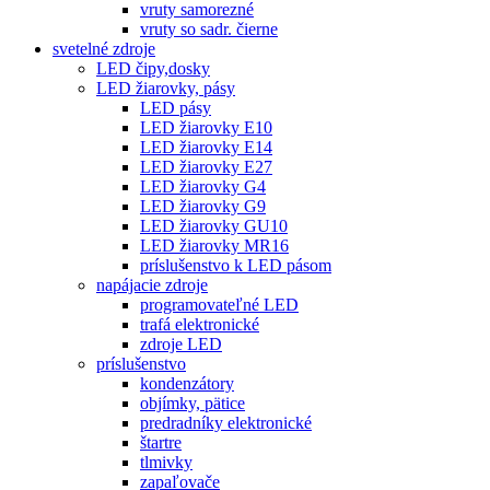
vruty samorezné
vruty so sadr. čierne
svetelné zdroje
LED čipy,dosky
LED žiarovky, pásy
LED pásy
LED žiarovky E10
LED žiarovky E14
LED žiarovky E27
LED žiarovky G4
LED žiarovky G9
LED žiarovky GU10
LED žiarovky MR16
príslušenstvo k LED pásom
napájacie zdroje
programovateľné LED
trafá elektronické
zdroje LED
príslušenstvo
kondenzátory
objímky, pätice
predradníky elektronické
štartre
tlmivky
zapaľovače