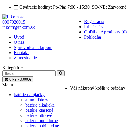
Otváracie hodiny: Po-Pia: 7:00 - 15:30, SO-NE: Zatvorené
Registrácia
0907926015
Prihlásiť sa
inkom@inkom.sk
Obľúbené produkty (0)
Úvod
Pokladňa
O nás
Sprievodca nákupom
Kontakt
Zamestnanie
Kategórie
0 ks - 0,000€
Menu
Váš nákupný košík je prázdny!
batérie nabíjačky
akumulátory
batérie alkalické
batérie klasické
batérie lithiové
baterie miniatúrne
baterie nabíjateľné