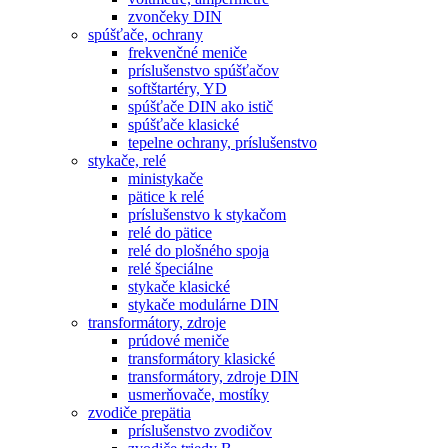
zvončeky DIN
spúšťače, ochrany
frekvenčné meniče
príslušenstvo spúšťačov
softštartéry, YD
spúšťače DIN ako istič
spúšťače klasické
tepelne ochrany, príslušenstvo
stykače, relé
ministykače
pätice k relé
príslušenstvo k stykačom
relé do pätice
relé do plošného spoja
relé špeciálne
stykače klasické
stykače modulárne DIN
transformátory, zdroje
prúdové meniče
transformátory klasické
transformátory, zdroje DIN
usmerňovače, mostíky
zvodiče prepätia
príslušenstvo zvodičov