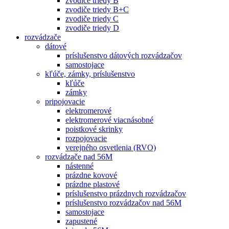
zvodiče triedy B
zvodiče triedy B+C
zvodiče triedy C
zvodiče triedy D
rozvádzače
dátové
príslušenstvo dátových rozvádzačov
samostojace
kľúče, zámky, príslušenstvo
kľúče
zámky
pripojovacie
elektromerové
elektromerové viacnásobné
poistkové skrinky
rozpojovacie
verejného osvetlenia (RVO)
rozvádzače nad 56M
nástenné
prázdne kovové
prázdne plastové
príslušenstvo prázdnych rozvádzačov
príslušenstvo rozvádzačov nad 56M
samostojace
zapustené