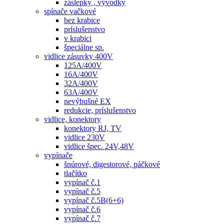
záslepky , vývodky
spínače vačkové
bez krabice
príslušenstvo
v krabici
špeciálne sp.
vidlice zásuvky 400V
125A/400V
16A/400V
32A/400V
63A/400V
nevýbušné EX
redukcie, príslušenstvo
vidlice, konektory
konektory RJ, TV
vidlice 230V
vidlice špec. 24V,48V
vypínače
šnúrové, digestorové, páčkové
tlačítko
vypínač č.1
vypínač č.5
vypínač č.5B(6+6)
vypínač č.6
vypínač č.7