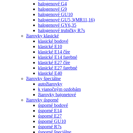
halogenové G4
halogenové G9
halogenové GU10
halogenové GU5,3(MR11,16)
halogenové GY6,35
halogenové trubičky R7s
žiarovky klasické
klasické bodové
klasické E10
klasické E14 číre
klasické E14 farebné
klasické E27 číre
klasické E27 farebné
klasické E40
žiarovky špeciálne
autožiarovky
k vianočným ozdobám
žiarovky bajonetové
žiarovky úsporné
úsporné bodové
úsporné E14
úsporné E27
úsporné GU10
úsporné R7s
úsporné špeciálne