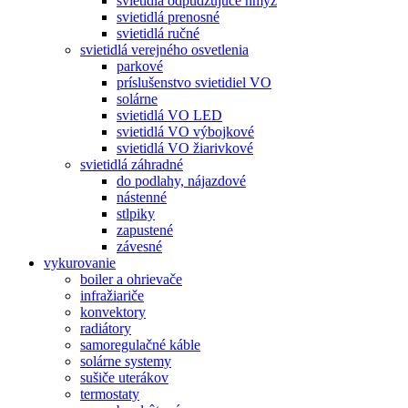
svietidlá odpudzujúce hmyz
svietidlá prenosné
svietidlá ručné
svietidlá verejného osvetlenia
parkové
príslušenstvo svietidiel VO
solárne
svietidlá VO LED
svietidlá VO výbojkové
svietidlá VO žiarivkové
svietidlá záhradné
do podlahy, nájazdové
nástenné
stlpiky
zapustené
závesné
vykurovanie
boiler a ohrievače
infražiariče
konvektory
radiátory
samoregulačné káble
solárne systemy
sušiče uterákov
termostaty