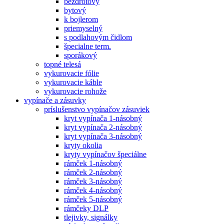
bezdrôtový
bytový
k bojlerom
priemyselný
s podlahovým čidlom
špecialne term.
sporákový
topné telesá
vykurovacie fólie
vykurovacie káble
vykurovacie rohože
vypínače a zásuvky
príslušenstvo vypínačov zásuviek
kryt vypínača 1-násobný
kryt vypínača 2-násobný
kryt vypínača 3-násobný
kryty okolia
kryty vypínačov špeciálne
rámček 1-násobný
rámček 2-násobný
rámček 3-násobný
rámček 4-násobný
rámček 5-násobný
rámčeky DLP
tlejivky, signálky