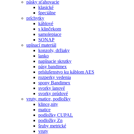
pásky sťahovacie
klasické
špeciálne
príchytky
káblové
s klinčekom
samolepiace
SONAP
upínací materiál
konzoly, držiaky
lanko
napínacie skrutky
pásy bandimex
príslušenstvo ku káblom AES
rozperky vedenia
spony Bandimex
svorky lanové
svorky prúdové
vruty, matice, podložky
klince,nity
matice
podložky CUPAL
podložky Zn
šruby metrické
vruty