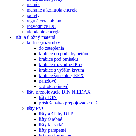
meniče
meranie a kontrola energie
panely
regulátory nabíjania
rozvodnice DC
ukladanie energie
inšt. a úložný materiál
krabice,rozvodky
do zateplenia
krabice do podlahy,betónu
krabice pod omietku
krabice rozvodné IP55
krabice s vyšším krytím
krabice špecialne, EEX
panelové
sadrokartónové
lišty prepojovacie DIN,NIEDAX
lišty DIN
príslušenstvo prepojovacích líšt
lišty PVC
lišty a žľaby DLP
lišty farebné
lišty klasické
lišty parapetné
lišty perforované