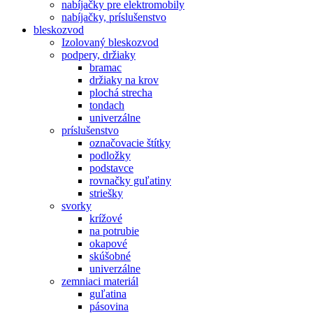
nabíjačky pre elektromobily
nabíjačky, príslušenstvo
bleskozvod
Izolovaný bleskozvod
podpery, držiaky
bramac
držiaky na krov
plochá strecha
tondach
univerzálne
príslušenstvo
označovacie štítky
podložky
podstavce
rovnačky guľatiny
striešky
svorky
krížové
na potrubie
okapové
skúšobné
univerzálne
zemniaci materiál
guľatina
pásovina