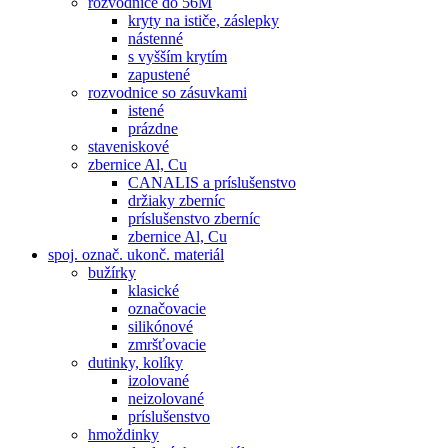
rozvodnice do 56M
kryty na ističe, záslepky
nástenné
s vyšším krytím
zapustené
rozvodnice so zásuvkami
istené
prázdne
staveniskové
zbernice Al, Cu
CANALIS a príslušenstvo
držiaky zberníc
príslušenstvo zberníc
zbernice Al, Cu
spoj. označ. ukonč. materiál
bužírky
klasické
označovacie
silikónové
zmršťovacie
dutinky, kolíky
izolované
neizolované
príslušenstvo
hmoždinky