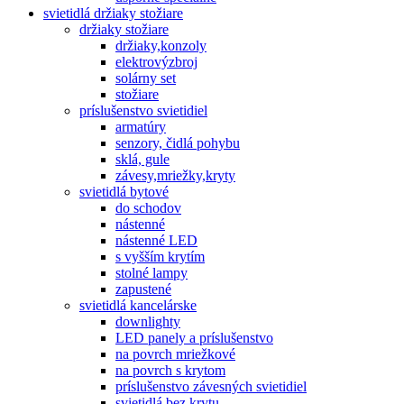
svietidlá držiaky stožiare
držiaky stožiare
držiaky,konzoly
elektrovýzbroj
solárny set
stožiare
príslušenstvo svietidiel
armatúry
senzory, čidlá pohybu
sklá, gule
závesy,mriežky,kryty
svietidlá bytové
do schodov
nástenné
nástenné LED
s vyšším krytím
stolné lampy
zapustené
svietidlá kancelárske
downlighty
LED panely a príslušenstvo
na povrch mriežkové
na povrch s krytom
príslušenstvo závesných svietidiel
svietidlá bez krytu