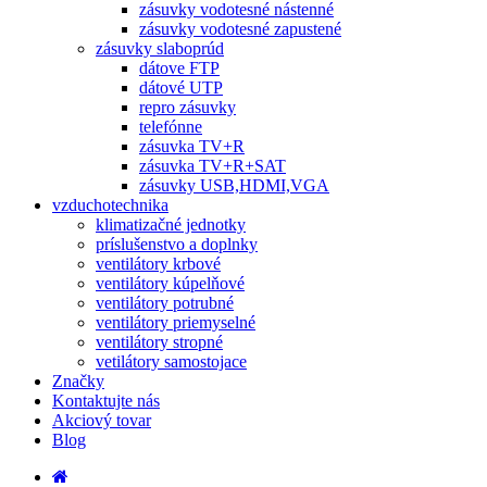
zásuvky vodotesné nástenné
zásuvky vodotesné zapustené
zásuvky slaboprúd
dátove FTP
dátové UTP
repro zásuvky
telefónne
zásuvka TV+R
zásuvka TV+R+SAT
zásuvky USB,HDMI,VGA
vzduchotechnika
klimatizačné jednotky
príslušenstvo a doplnky
ventilátory krbové
ventilátory kúpelňové
ventilátory potrubné
ventilátory priemyselné
ventilátory stropné
vetilátory samostojace
Značky
Kontaktujte nás
Akciový tovar
Blog