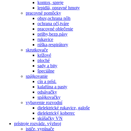
kontox, spreje
lepidlá, opravné hmoty
pracovné pomôcky
obuv,ochrana nôh
ochrana očí,tváre
pracovné oblečenie
prilby,bezp.pásy
rukavice
rúška,respirátory
skrutkovače
krížové
ploché
sady a bity
špeciálne
spájkovanie
cín a prísl.
kalafúna a pasty
odsávačky
spájkovačky
vybavenie rozvodní
dielektrické rukavice, galoše
dielektrický koberec
skúšačky VN
prístroje rozvádz. výzbroj
ističe, vypínače