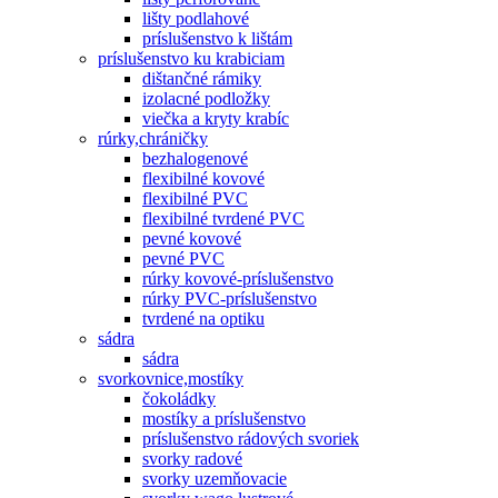
lišty podlahové
príslušenstvo k lištám
príslušenstvo ku krabiciam
dištančné rámiky
izolacné podložky
viečka a kryty krabíc
rúrky,chráničky
bezhalogenové
flexibilné kovové
flexibilné PVC
flexibilné tvrdené PVC
pevné kovové
pevné PVC
rúrky kovové-príslušenstvo
rúrky PVC-príslušenstvo
tvrdené na optiku
sádra
sádra
svorkovnice,mostíky
čokoládky
mostíky a príslušenstvo
príslušenstvo rádových svoriek
svorky radové
svorky uzemňovacie