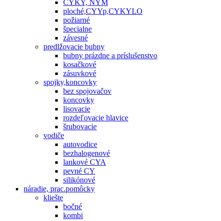
CYKY, NYM
ploché,CYYp,CYKYLO
požiarné
špecialne
závesné
predlžovacie bubny
bubny prázdne a príslušenstvo
kosačkové
zásuvkové
spojky,koncovky
bez spojovačov
koncovky
lisovacie
rozdeľovacie hlavice
šrubovacie
vodiče
autovodice
bezhalogenové
lankové CYA
pevné CY
silikónové
náradie, prac.pomôcky
kliešte
bočné
kombi