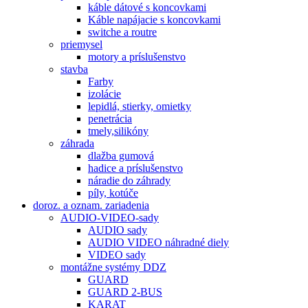
káble dátové s koncovkami
Káble napájacie s koncovkami
switche a routre
priemysel
motory a príslušenstvo
stavba
Farby
izolácie
lepidlá, stierky, omietky
penetrácia
tmely,silikóny
záhrada
dlažba gumová
hadice a príslušenstvo
náradie do záhrady
píly, kotúče
doroz. a oznam. zariadenia
AUDIO-VIDEO-sady
AUDIO sady
AUDIO VIDEO náhradné diely
VIDEO sady
montážne systémy DDZ
GUARD
GUARD 2-BUS
KARAT