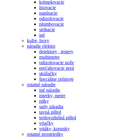
krimplovacie
lisovacie
napínacie
odizolovacie
plombovacie
strihacie
iné
kufre, boxy
náradie elektro
detektory , testery
multimetre
odizolovacie nože
preťahovacie perá
skúšačky
špeciálne prístroje
ostatné náradie
iné náradie
mierky, metre
pilky
sady náradia
tavná pištol
teplovzdušná pištol
vrtačky
vrtáky, korunky
ostatné prostriedky