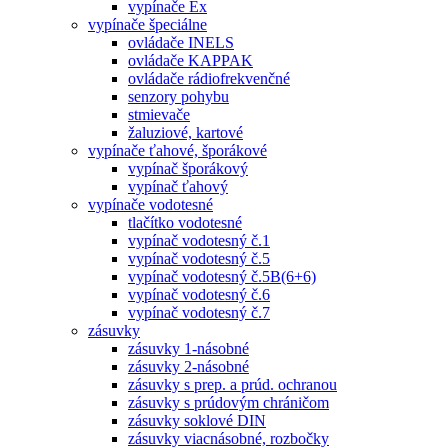
vypínače Ex
vypínače špeciálne
ovládače INELS
ovládače KAPPAK
ovládače rádiofrekvenčné
senzory pohybu
stmievače
žaluziové, kartové
vypínače ťahové, šporákové
vypínač šporákový
vypínač ťahový
vypínače vodotesné
tlačítko vodotesné
vypínač vodotesný č.1
vypínač vodotesný č.5
vypínač vodotesný č.5B(6+6)
vypínač vodotesný č.6
vypínač vodotesný č.7
zásuvky
zásuvky 1-násobné
zásuvky 2-násobné
zásuvky s prep. a prúd. ochranou
zásuvky s prúdovým chráničom
zásuvky soklové DIN
zásuvky viacnásobné, rozbočky