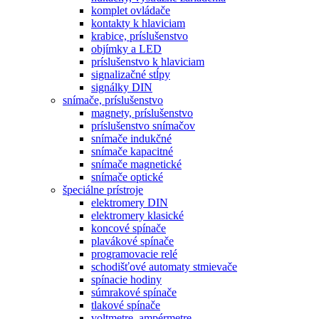
komplet ovládače
kontakty k hlaviciam
krabice, príslušenstvo
objímky a LED
príslušenstvo k hlaviciam
signalizačné stĺpy
signálky DIN
snímače, príslušenstvo
magnety, príslušenstvo
príslušenstvo snímačov
snímače indukčné
snímače kapacitné
snímače magnetické
snímače optické
špeciálne prístroje
elektromery DIN
elektromery klasické
koncové spínače
plavákové spínače
programovacie relé
schodišťové automaty stmievače
spínacie hodiny
súmrakové spínače
tlakové spínače
voltmetre, ampérmetre