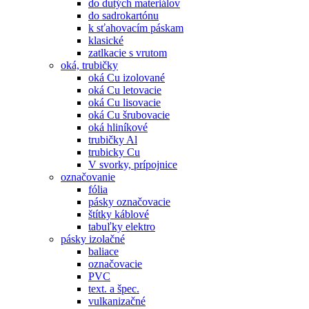
do dutých materiálov
do sadrokartónu
k sťahovacím páskam
klasické
zatlkacie s vrutom
oká, trubičky
oká Cu izolované
oká Cu letovacie
oká Cu lisovacie
oká Cu šrubovacie
oká hliníkové
trubičky Al
trubicky Cu
V svorky, prípojnice
označovanie
fólia
pásky označovacie
štítky káblové
tabuľky elektro
pásky izolačné
baliace
označovacie
PVC
text. a špec.
vulkanizačné