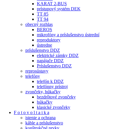
KARAT 2-BUS
prístupový systém DEK
TT 85
TT 94
obecný rozhlas
BEROS
mikrofóny a príslušenstvo ústrední
reproduktory
ústredne
príslušenstvo DDZ
elektrické zámky DDZ
napájače DDZ
Príslušenstvo DDZ
reprosústavy
telefóny
telefón k DDZ
telefónny prístroj
zvončeky, húkačky
bezdrôtové zvončeky
húkačky
klasické zvončeky
F o t o v o l t a i k a
istenie a ochrana
káble a príslušenstvo
konštrukčné prvky