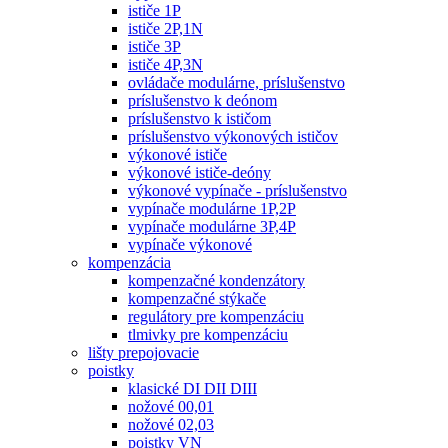
ističe 1P
ističe 2P,1N
ističe 3P
ističe 4P,3N
ovládače modulárne, príslušenstvo
príslušenstvo k deónom
príslušenstvo k ističom
príslušenstvo výkonových ističov
výkonové ističe
výkonové ističe-deóny
výkonové vypínače - príslušenstvo
vypínače modulárne 1P,2P
vypínače modulárne 3P,4P
vypínače výkonové
kompenzácia
kompenzačné kondenzátory
kompenzačné stýkače
regulátory pre kompenzáciu
tlmivky pre kompenzáciu
lišty prepojovacie
poistky
klasické DI DII DIII
nožové 00,01
nožové 02,03
poistky VN