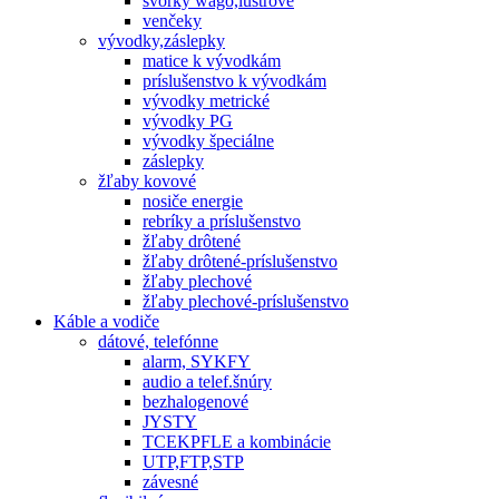
svorky wago,lustrové
venčeky
vývodky,záslepky
matice k vývodkám
príslušenstvo k vývodkám
vývodky metrické
vývodky PG
vývodky špeciálne
záslepky
žľaby kovové
nosiče energie
rebríky a príslušenstvo
žľaby drôtené
žľaby drôtené-príslušenstvo
žľaby plechové
žľaby plechové-príslušenstvo
Káble a vodiče
dátové, telefónne
alarm, SYKFY
audio a telef.šnúry
bezhalogenové
JYSTY
TCEKPFLE a kombinácie
UTP,FTP,STP
závesné