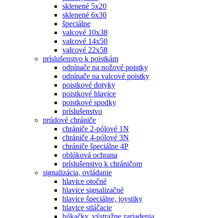
sklenené 5x20
sklenené 6x30
špeciálne
valcové 10x38
valcové 14x50
valcové 22x58
príslušenstvo k poistkám
odpínače na nožové poistky
odpínače na valcové poistky
poistkové dotyky
poistkové hlavice
poistkové spodky
príslušenstvo
prúdové chrániče
chrániče 2-pólové 1N
chrániče 4-pólové 3N
chrániče špeciálne 4P
oblúková ochrana
príslušenstvo k chráničom
signalizácia, ovládanie
hlavice otočné
hlavice signalizačné
hlavice špeciálne, joystiky
hlavice stláčacie
húkačky, výstražne zariadenia