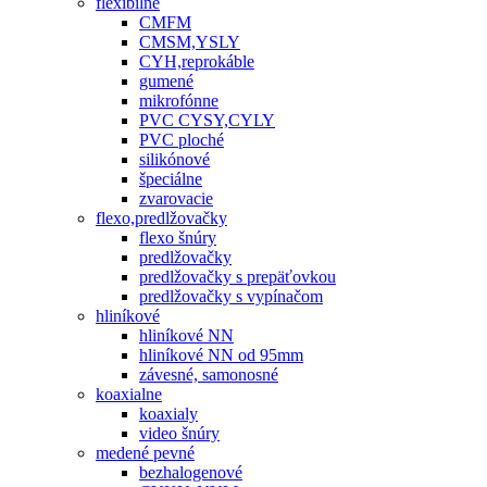
flexibilné
CMFM
CMSM,YSLY
CYH,reprokáble
gumené
mikrofónne
PVC CYSY,CYLY
PVC ploché
silikónové
špeciálne
zvarovacie
flexo,predlžovačky
flexo šnúry
predlžovačky
predlžovačky s prepäťovkou
predlžovačky s vypínačom
hliníkové
hliníkové NN
hliníkové NN od 95mm
závesné, samonosné
koaxialne
koaxialy
video šnúry
medené pevné
bezhalogenové