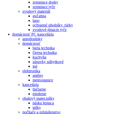
zemniace dosky
zemniace tyče
zvodový materiál
guľatina
lano
ochranné uholníky. rúrky
zvodové-jímacie tyče
domácnosť PC kancelária
autodoplnky
domácnosť
biela technika
čierna technika
kuchyňa
zásuvky nábytkové
iné
elektronika
antény
meteostanice
kancelária
tlačiarne
triedenie
obalový mater.tašky
páska lepiaca
tašky
počítače a príslušenstvo