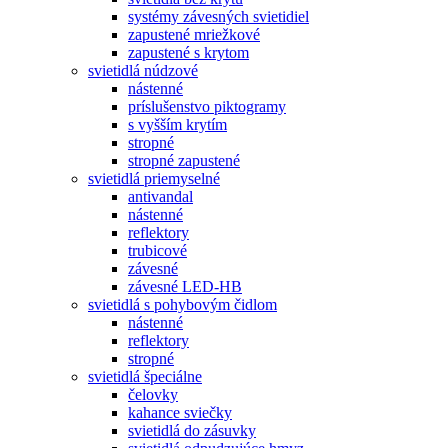
systémy závesných svietidiel
zapustené mriežkové
zapustené s krytom
svietidlá núdzové
nástenné
príslušenstvo piktogramy
s vyšším krytím
stropné
stropné zapustené
svietidlá priemyselné
antivandal
nástenné
reflektory
trubicové
závesné
závesné LED-HB
svietidlá s pohybovým čidlom
nástenné
reflektory
stropné
svietidlá špeciálne
čelovky
kahance sviečky
svietidlá do zásuvky