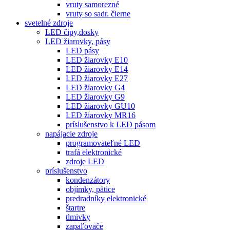
vruty samorezné
vruty so sadr. čierne
svetelné zdroje
LED čipy,dosky
LED žiarovky, pásy
LED pásy
LED žiarovky E10
LED žiarovky E14
LED žiarovky E27
LED žiarovky G4
LED žiarovky G9
LED žiarovky GU10
LED žiarovky MR16
príslušenstvo k LED pásom
napájacie zdroje
programovateľné LED
trafá elektronické
zdroje LED
príslušenstvo
kondenzátory
objímky, pätice
predradníky elektronické
štartre
tlmivky
zapaľovače