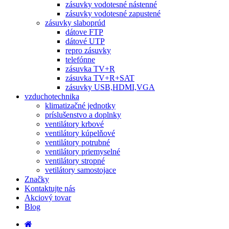
zásuvky vodotesné nástenné
zásuvky vodotesné zapustené
zásuvky slaboprúd
dátove FTP
dátové UTP
repro zásuvky
telefónne
zásuvka TV+R
zásuvka TV+R+SAT
zásuvky USB,HDMI,VGA
vzduchotechnika
klimatizačné jednotky
príslušenstvo a doplnky
ventilátory krbové
ventilátory kúpelňové
ventilátory potrubné
ventilátory priemyselné
ventilátory stropné
vetilátory samostojace
Značky
Kontaktujte nás
Akciový tovar
Blog