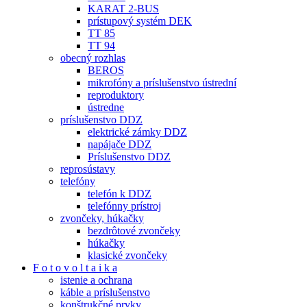
KARAT 2-BUS
prístupový systém DEK
TT 85
TT 94
obecný rozhlas
BEROS
mikrofóny a príslušenstvo ústrední
reproduktory
ústredne
príslušenstvo DDZ
elektrické zámky DDZ
napájače DDZ
Príslušenstvo DDZ
reprosústavy
telefóny
telefón k DDZ
telefónny prístroj
zvončeky, húkačky
bezdrôtové zvončeky
húkačky
klasické zvončeky
F o t o v o l t a i k a
istenie a ochrana
káble a príslušenstvo
konštrukčné prvky