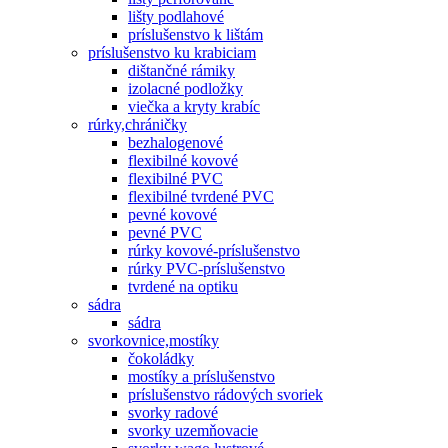
lišty podlahové
príslušenstvo k lištám
príslušenstvo ku krabiciam
dištančné rámiky
izolacné podložky
viečka a kryty krabíc
rúrky,chráničky
bezhalogenové
flexibilné kovové
flexibilné PVC
flexibilné tvrdené PVC
pevné kovové
pevné PVC
rúrky kovové-príslušenstvo
rúrky PVC-príslušenstvo
tvrdené na optiku
sádra
sádra
svorkovnice,mostíky
čokoládky
mostíky a príslušenstvo
príslušenstvo rádových svoriek
svorky radové
svorky uzemňovacie