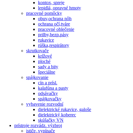
kontox, spreje
lepidlá, opravné hmoty
pracovné pomôcky
obuv,ochrana nôh
ochrana očí,tváre
pracovné oblečenie
prilby,bezp.pásy
rukavice
rúška,respirátory
skrutkovače
krížové
ploché
sady a bity
špeciálne
spájkovanie
cín a prísl.
kalafúna a pasty
odsávačky
spájkovačky
vybavenie rozvodní
dielektrické rukavice, galoše
dielektrický koberec
skúšačky VN
prístroje rozvádz. výzbroj
ističe, vypínače