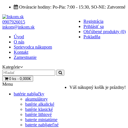
Otváracie hodiny: Po-Pia: 7:00 - 15:30, SO-NE: Zatvorené
Registrácia
0907926015
Prihlásiť sa
inkom@inkom.sk
Obľúbené produkty (0)
Úvod
Pokladňa
O nás
Sprievodca nákupom
Kontakt
Zamestnanie
Kategórie
0 ks - 0,000€
Menu
Váš nákupný košík je prázdny!
batérie nabíjačky
akumulátory
batérie alkalické
batérie klasické
batérie lithiové
baterie miniatúrne
baterie nabíjateľné