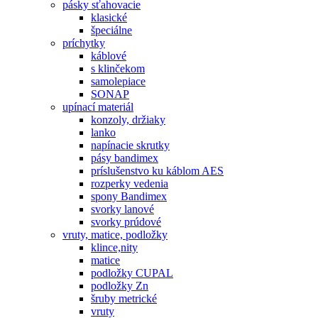
pásky sťahovacie
klasické
špeciálne
príchytky
káblové
s klinčekom
samolepiace
SONAP
upínací materiál
konzoly, držiaky
lanko
napínacie skrutky
pásy bandimex
príslušenstvo ku káblom AES
rozperky vedenia
spony Bandimex
svorky lanové
svorky prúdové
vruty, matice, podložky
klince,nity
matice
podložky CUPAL
podložky Zn
šruby metrické
vruty