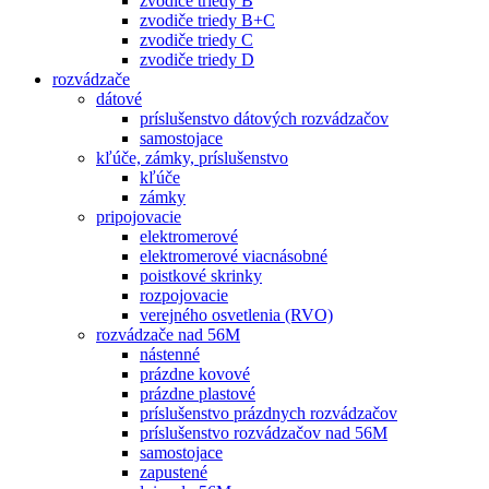
zvodiče triedy B
zvodiče triedy B+C
zvodiče triedy C
zvodiče triedy D
rozvádzače
dátové
príslušenstvo dátových rozvádzačov
samostojace
kľúče, zámky, príslušenstvo
kľúče
zámky
pripojovacie
elektromerové
elektromerové viacnásobné
poistkové skrinky
rozpojovacie
verejného osvetlenia (RVO)
rozvádzače nad 56M
nástenné
prázdne kovové
prázdne plastové
príslušenstvo prázdnych rozvádzačov
príslušenstvo rozvádzačov nad 56M
samostojace
zapustené