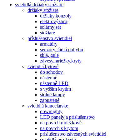
svietidlá držiaky stožiare
držiaky stožiare
držiaky,konzoly
elektrovýzbroj
solárny set
stožiare
príslušenstvo svietidiel
armatúry
senzory, čidlá pohybu
sklá, gule
závesy,mriežky,kryty
svietidlá bytové
do schodov
nástenné
nástenné LED
s vyšším krytím
stolné lampy
zapustené
svietidlá kancelárske
downlighty
LED panely a príslušenstvo
na povrch mriežkové
na povrch s krytom
príslušenstvo závesných svietidiel
svietidlá bez krytu