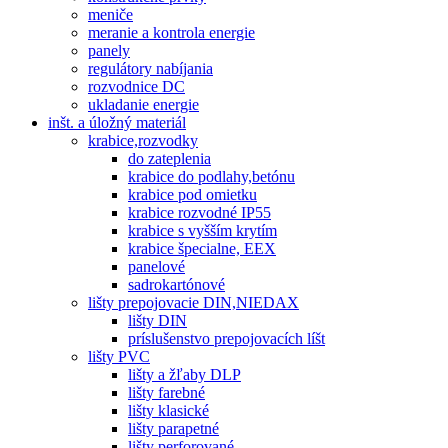
meniče
meranie a kontrola energie
panely
regulátory nabíjania
rozvodnice DC
ukladanie energie
inšt. a úložný materiál
krabice,rozvodky
do zateplenia
krabice do podlahy,betónu
krabice pod omietku
krabice rozvodné IP55
krabice s vyšším krytím
krabice špecialne, EEX
panelové
sadrokartónové
lišty prepojovacie DIN,NIEDAX
lišty DIN
príslušenstvo prepojovacích líšt
lišty PVC
lišty a žľaby DLP
lišty farebné
lišty klasické
lišty parapetné
lišty perforované