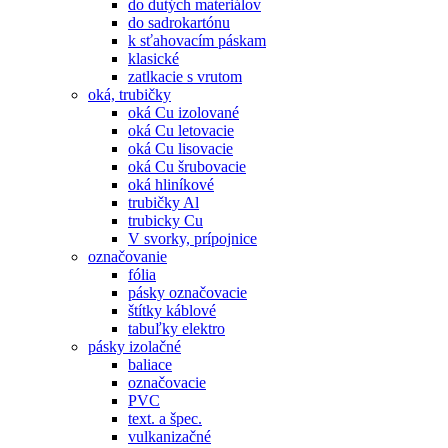
do dutých materiálov
do sadrokartónu
k sťahovacím páskam
klasické
zatlkacie s vrutom
oká, trubičky
oká Cu izolované
oká Cu letovacie
oká Cu lisovacie
oká Cu šrubovacie
oká hliníkové
trubičky Al
trubicky Cu
V svorky, prípojnice
označovanie
fólia
pásky označovacie
štítky káblové
tabuľky elektro
pásky izolačné
baliace
označovacie
PVC
text. a špec.
vulkanizačné