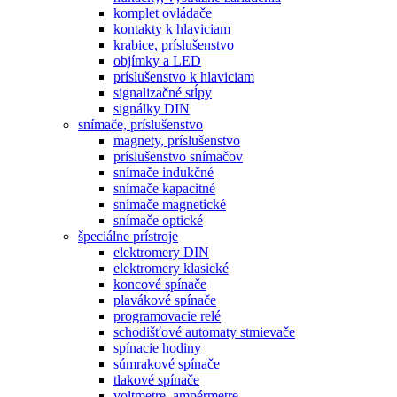
komplet ovládače
kontakty k hlaviciam
krabice, príslušenstvo
objímky a LED
príslušenstvo k hlaviciam
signalizačné stĺpy
signálky DIN
snímače, príslušenstvo
magnety, príslušenstvo
príslušenstvo snímačov
snímače indukčné
snímače kapacitné
snímače magnetické
snímače optické
špeciálne prístroje
elektromery DIN
elektromery klasické
koncové spínače
plavákové spínače
programovacie relé
schodišťové automaty stmievače
spínacie hodiny
súmrakové spínače
tlakové spínače
voltmetre, ampérmetre