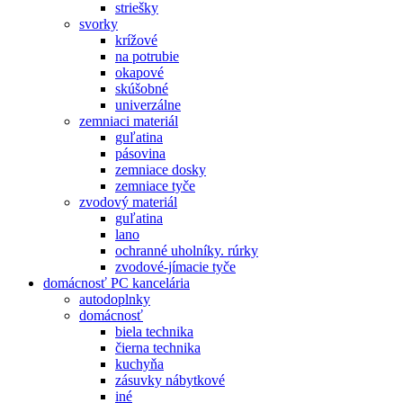
striešky
svorky
krížové
na potrubie
okapové
skúšobné
univerzálne
zemniaci materiál
guľatina
pásovina
zemniace dosky
zemniace tyče
zvodový materiál
guľatina
lano
ochranné uholníky. rúrky
zvodové-jímacie tyče
domácnosť PC kancelária
autodoplnky
domácnosť
biela technika
čierna technika
kuchyňa
zásuvky nábytkové
iné