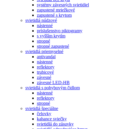
systémy závesných svietidiel
zapustené mriežkové
zapustené s krytom
svietidlá núdzové
nástenné
príslušenstvo piktogramy
s vyšším krytím
stropné
stropné zapustené
svietidlá priemyselné
antivandal
nástenné
reflektory
trubicové
závesné
závesné LED-HB
svietidlá s pohybovým čidlom
nástenné
reflektory
stropné
svietidlá špeciálne
čelovky
kahance sviečky
svietidlá do zásuvky