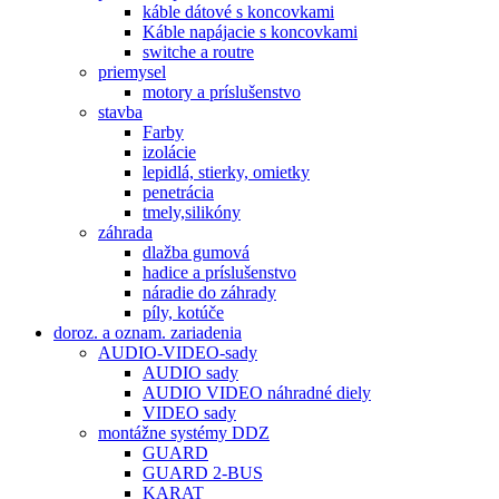
káble dátové s koncovkami
Káble napájacie s koncovkami
switche a routre
priemysel
motory a príslušenstvo
stavba
Farby
izolácie
lepidlá, stierky, omietky
penetrácia
tmely,silikóny
záhrada
dlažba gumová
hadice a príslušenstvo
náradie do záhrady
píly, kotúče
doroz. a oznam. zariadenia
AUDIO-VIDEO-sady
AUDIO sady
AUDIO VIDEO náhradné diely
VIDEO sady
montážne systémy DDZ
GUARD
GUARD 2-BUS
KARAT