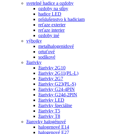
svetelné hadice a ozdoby
ozdoby na stĺpy
hadice LED
príslušenstvo k hadiciam
reťaze exterier
reťaze interier
ozdoby iné
výbojky
metalhalogenidové
ortuťové
sodíkové
žiarivky
žiarivky 2G10
žiarivky 2G11(PL-L)
žiarivky 2G7
žiarivky G23(PL-S)
žiarivky G24-4PIN
žiarivky G24d-2PIN
žiarivky LED
žiarivky špeciálne
žiarivky T5
žiarivky T8
žiarovky halogénové
halogenové E14
halogenové E27