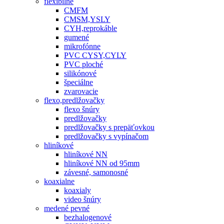
flexibilné
CMFM
CMSM,YSLY
CYH,reprokáble
gumené
mikrofónne
PVC CYSY,CYLY
PVC ploché
silikónové
špeciálne
zvarovacie
flexo,predlžovačky
flexo šnúry
predlžovačky
predlžovačky s prepäťovkou
predlžovačky s vypínačom
hliníkové
hliníkové NN
hliníkové NN od 95mm
závesné, samonosné
koaxialne
koaxialy
video šnúry
medené pevné
bezhalogenové