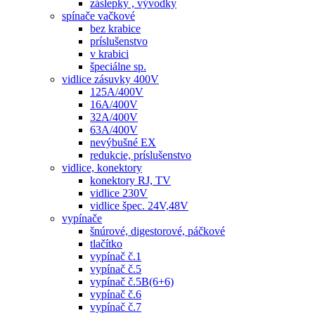
záslepky , vývodky
spínače vačkové
bez krabice
príslušenstvo
v krabici
špeciálne sp.
vidlice zásuvky 400V
125A/400V
16A/400V
32A/400V
63A/400V
nevýbušné EX
redukcie, príslušenstvo
vidlice, konektory
konektory RJ, TV
vidlice 230V
vidlice špec. 24V,48V
vypínače
šnúrové, digestorové, páčkové
tlačítko
vypínač č.1
vypínač č.5
vypínač č.5B(6+6)
vypínač č.6
vypínač č.7