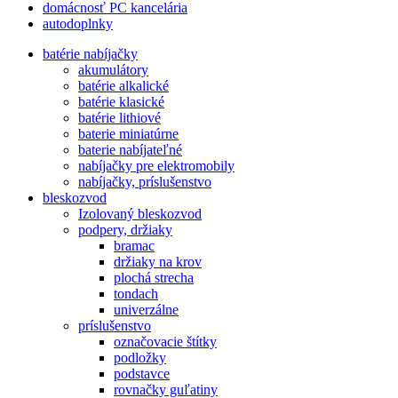
domácnosť PC kancelária
autodoplnky
batérie nabíjačky
akumulátory
batérie alkalické
batérie klasické
batérie lithiové
baterie miniatúrne
baterie nabíjateľné
nabíjačky pre elektromobily
nabíjačky, príslušenstvo
bleskozvod
Izolovaný bleskozvod
podpery, držiaky
bramac
držiaky na krov
plochá strecha
tondach
univerzálne
príslušenstvo
označovacie štítky
podložky
podstavce
rovnačky guľatiny