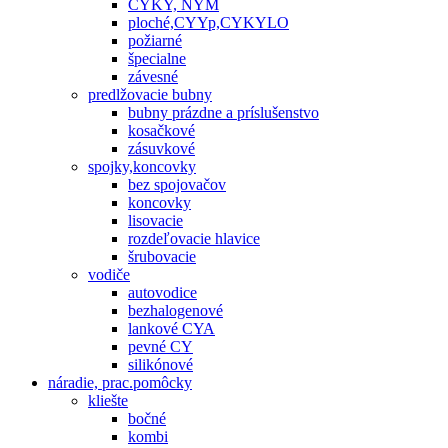
CYKY, NYM
ploché,CYYp,CYKYLO
požiarné
špecialne
závesné
predlžovacie bubny
bubny prázdne a príslušenstvo
kosačkové
zásuvkové
spojky,koncovky
bez spojovačov
koncovky
lisovacie
rozdeľovacie hlavice
šrubovacie
vodiče
autovodice
bezhalogenové
lankové CYA
pevné CY
silikónové
náradie, prac.pomôcky
kliešte
bočné
kombi