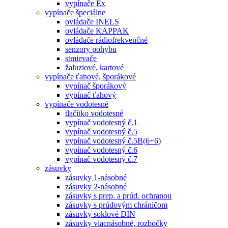
vypínače Ex
vypínače špeciálne
ovládače INELS
ovládače KAPPAK
ovládače rádiofrekvenčné
senzory pohybu
stmievače
žaluziové, kartové
vypínače ťahové, šporákové
vypínač šporákový
vypínač ťahový
vypínače vodotesné
tlačítko vodotesné
vypínač vodotesný č.1
vypínač vodotesný č.5
vypínač vodotesný č.5B(6+6)
vypínač vodotesný č.6
vypínač vodotesný č.7
zásuvky
zásuvky 1-násobné
zásuvky 2-násobné
zásuvky s prep. a prúd. ochranou
zásuvky s prúdovým chráničom
zásuvky soklové DIN
zásuvky viacnásobné, rozbočky