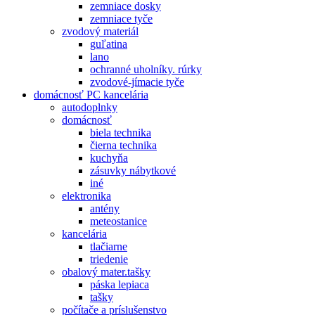
zemniace dosky
zemniace tyče
zvodový materiál
guľatina
lano
ochranné uholníky. rúrky
zvodové-jímacie tyče
domácnosť PC kancelária
autodoplnky
domácnosť
biela technika
čierna technika
kuchyňa
zásuvky nábytkové
iné
elektronika
antény
meteostanice
kancelária
tlačiarne
triedenie
obalový mater.tašky
páska lepiaca
tašky
počítače a príslušenstvo