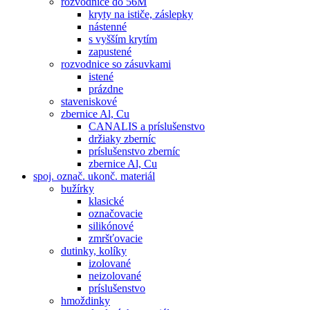
rozvodnice do 56M
kryty na ističe, záslepky
nástenné
s vyšším krytím
zapustené
rozvodnice so zásuvkami
istené
prázdne
staveniskové
zbernice Al, Cu
CANALIS a príslušenstvo
držiaky zberníc
príslušenstvo zberníc
zbernice Al, Cu
spoj. označ. ukonč. materiál
bužírky
klasické
označovacie
silikónové
zmršťovacie
dutinky, kolíky
izolované
neizolované
príslušenstvo
hmoždinky