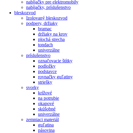
nabíjačky pre elektromobily
nabíjačky, príslušenstvo
bleskozvod
Izolovaný bleskozvod
podpery, držiaky
bramac
držiaky na krov
plochá strecha
tondach
univerzálne
príslušenstvo
označovacie štítky
podložky
podstavce
rovnačky guľatiny
striešky
svorky
krížové
na potrubie
okapové
skúšobné
univerzálne
zemniaci materiál
guľatina
pásovina