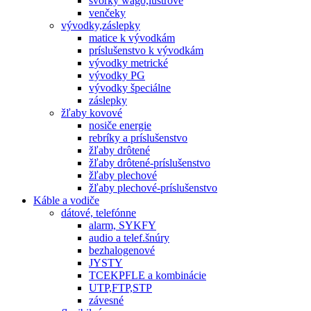
svorky wago,lustrové
venčeky
vývodky,záslepky
matice k vývodkám
príslušenstvo k vývodkám
vývodky metrické
vývodky PG
vývodky špeciálne
záslepky
žľaby kovové
nosiče energie
rebríky a príslušenstvo
žľaby drôtené
žľaby drôtené-príslušenstvo
žľaby plechové
žľaby plechové-príslušenstvo
Káble a vodiče
dátové, telefónne
alarm, SYKFY
audio a telef.šnúry
bezhalogenové
JYSTY
TCEKPFLE a kombinácie
UTP,FTP,STP
závesné