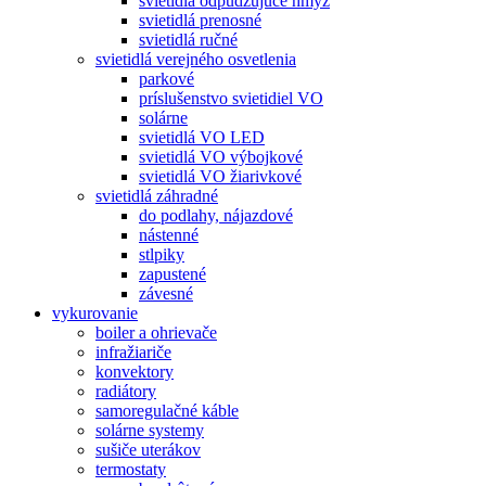
svietidlá odpudzujúce hmyz
svietidlá prenosné
svietidlá ručné
svietidlá verejného osvetlenia
parkové
príslušenstvo svietidiel VO
solárne
svietidlá VO LED
svietidlá VO výbojkové
svietidlá VO žiarivkové
svietidlá záhradné
do podlahy, nájazdové
nástenné
stlpiky
zapustené
závesné
vykurovanie
boiler a ohrievače
infražiariče
konvektory
radiátory
samoregulačné káble
solárne systemy
sušiče uterákov
termostaty