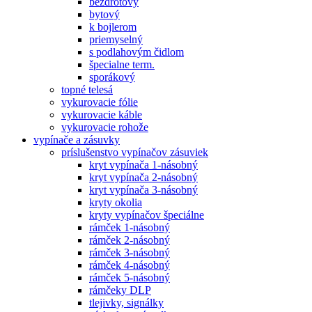
bezdrôtový
bytový
k bojlerom
priemyselný
s podlahovým čidlom
špecialne term.
sporákový
topné telesá
vykurovacie fólie
vykurovacie káble
vykurovacie rohože
vypínače a zásuvky
príslušenstvo vypínačov zásuviek
kryt vypínača 1-násobný
kryt vypínača 2-násobný
kryt vypínača 3-násobný
kryty okolia
kryty vypínačov špeciálne
rámček 1-násobný
rámček 2-násobný
rámček 3-násobný
rámček 4-násobný
rámček 5-násobný
rámčeky DLP
tlejivky, signálky