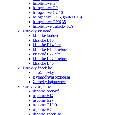
halogenové G4
halogenové G9
halogenové GU10
halogenové GU5,3(MR11,16)
halogenové GY6,35
halogenové trubičky R7s
žiarovky klasické
klasické bodové
klasické E10
klasické E14 číre
klasické E14 farebné
klasické E27 číre
klasické E27 farebné
klasické E40
žiarovky špeciálne
autožiarovky
k vianočným ozdobám
žiarovky bajonetové
žiarovky úsporné
úsporné bodové
úsporné E14
úsporné E27
úsporné GU10
úsporné R7s
úsporné špeciálne