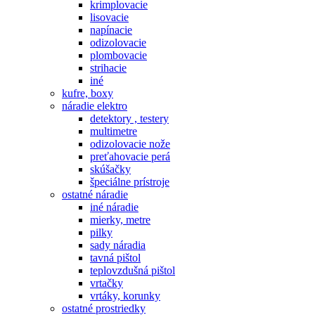
krimplovacie
lisovacie
napínacie
odizolovacie
plombovacie
strihacie
iné
kufre, boxy
náradie elektro
detektory , testery
multimetre
odizolovacie nože
preťahovacie perá
skúšačky
špeciálne prístroje
ostatné náradie
iné náradie
mierky, metre
pilky
sady náradia
tavná pištol
teplovzdušná pištol
vrtačky
vrtáky, korunky
ostatné prostriedky