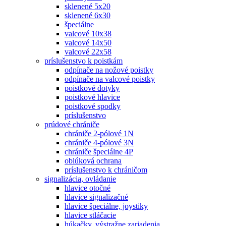
sklenené 5x20
sklenené 6x30
špeciálne
valcové 10x38
valcové 14x50
valcové 22x58
príslušenstvo k poistkám
odpínače na nožové poistky
odpínače na valcové poistky
poistkové dotyky
poistkové hlavice
poistkové spodky
príslušenstvo
prúdové chrániče
chrániče 2-pólové 1N
chrániče 4-pólové 3N
chrániče špeciálne 4P
oblúková ochrana
príslušenstvo k chráničom
signalizácia, ovládanie
hlavice otočné
hlavice signalizačné
hlavice špeciálne, joystiky
hlavice stláčacie
húkačky, výstražne zariadenia