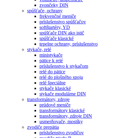
zvončeky DIN
spúšťače, ochrany
frekvenčné meniče
príslušenstvo spúšťačov
softštartéry, YD
spúšťače DIN ako istič
spúšťače klasické
tepelne ochrany, príslušenstvo
stykače, relé
ministykače
pätice k relé
príslušenstvo k stykačom
relé do pätice
relé do plošného spoja
relé špeciálne
stykače klasické
stykače modulárne DIN
transformátory, zdroje
prúdové meniče
transformátory klasické
transformátory, zdroje DIN
usmerňovače, mostíky
zvodiče prepätia
príslušenstvo zvodičov