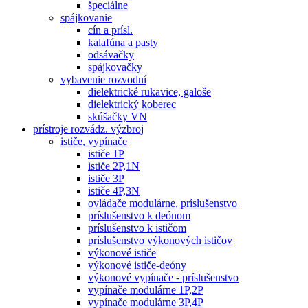
špeciálne
spájkovanie
cín a prísl.
kalafúna a pasty
odsávačky
spájkovačky
vybavenie rozvodní
dielektrické rukavice, galoše
dielektrický koberec
skúšačky VN
prístroje rozvádz. výzbroj
ističe, vypínače
ističe 1P
ističe 2P,1N
ističe 3P
ističe 4P,3N
ovládače modulárne, príslušenstvo
príslušenstvo k deónom
príslušenstvo k ističom
príslušenstvo výkonových ističov
výkonové ističe
výkonové ističe-deóny
výkonové vypínače - príslušenstvo
vypínače modulárne 1P,2P
vypínače modulárne 3P,4P