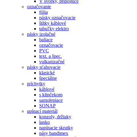
V svorky, prípojnice
označovanie
fólia
pásky označovacie
štítky káblové
tabuľky elektro
pásky izolačné
baliace
označovacie
PVC
text. a špec.
vulkanizačné
pásky sťahovacie
klasické
špeciálne
príchytky
káblové
s klinčekom
samolepiace
SONAP
upínací materiál
konzoly, držiaky
lanko
napínacie skrutky
pásy bandimex