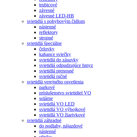
trubicové
závesné
závesné LED-HB
svietidlá s pohybovým čidlom
nástenné
reflektory
stropné
svietidlá špeciálne
čelovky
kahance sviečky
svietidlá do zásuvky
svietidlá odpudzujúce hmyz
svietidlá prenosné
svietidlá ručné
svietidlá verejného osvetlenia
parkové
príslušenstvo svietidiel VO
solárne
svietidlá VO LED
svietidlá VO výbojkové
svietidlá VO žiarivkové
svietidlá záhradné
do podlahy, nájazdové
nástenné
stlpiky