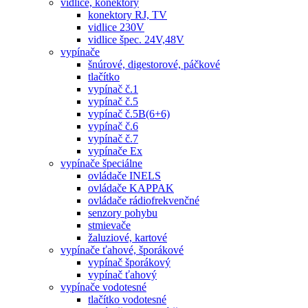
vidlice, konektory
konektory RJ, TV
vidlice 230V
vidlice špec. 24V,48V
vypínače
šnúrové, digestorové, páčkové
tlačítko
vypínač č.1
vypínač č.5
vypínač č.5B(6+6)
vypínač č.6
vypínač č.7
vypínače Ex
vypínače špeciálne
ovládače INELS
ovládače KAPPAK
ovládače rádiofrekvenčné
senzory pohybu
stmievače
žaluziové, kartové
vypínače ťahové, šporákové
vypínač šporákový
vypínač ťahový
vypínače vodotesné
tlačítko vodotesné