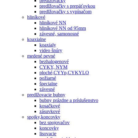
predlžovačky
predlžovačky s prepäťovkou
predlžovačky s vypínačom
hliníkové
hliníkové NN
hliníkové NN od 95mm
závesné, samonosné
koaxialne
koaxialy
video šnúry
medené pevné
bezhalogenové
CYKY, NYM
ploché,CYYp,CYKYLO
požiarné
špecialne
závesné
predlžovacie bubny
bubny prázdne a príslušenstvo
kosačkové
zásuvkové
spojky,koncovky
bez spojovačov
koncovky
lisovacie