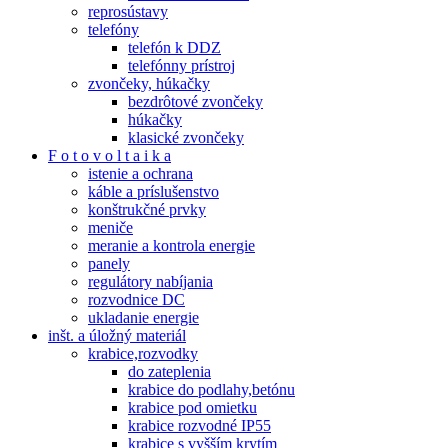
reprosústavy
telefóny
telefón k DDZ
telefónny prístroj
zvončeky, húkačky
bezdrôtové zvončeky
húkačky
klasické zvončeky
F o t o v o l t a i k a
istenie a ochrana
káble a príslušenstvo
konštrukčné prvky
meniče
meranie a kontrola energie
panely
regulátory nabíjania
rozvodnice DC
ukladanie energie
inšt. a úložný materiál
krabice,rozvodky
do zateplenia
krabice do podlahy,betónu
krabice pod omietku
krabice rozvodné IP55
krabice s vyšším krytím