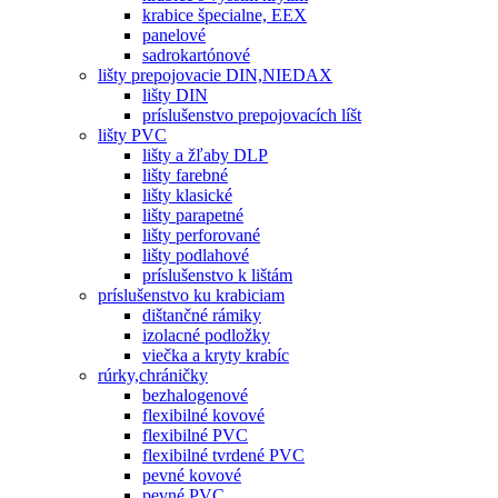
krabice špecialne, EEX
panelové
sadrokartónové
lišty prepojovacie DIN,NIEDAX
lišty DIN
príslušenstvo prepojovacích líšt
lišty PVC
lišty a žľaby DLP
lišty farebné
lišty klasické
lišty parapetné
lišty perforované
lišty podlahové
príslušenstvo k lištám
príslušenstvo ku krabiciam
dištančné rámiky
izolacné podložky
viečka a kryty krabíc
rúrky,chráničky
bezhalogenové
flexibilné kovové
flexibilné PVC
flexibilné tvrdené PVC
pevné kovové
pevné PVC