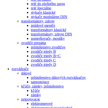
relé do plošného spoja
relé špeciálne
stykače klasické
stykače modulárne DIN
transformátory, zdroje
prúdové meniče
transformátory klasické
transformátory, zdroje DIN
usmerňovače, mostíky
zvodiče prepätia
príslušenstvo zvodičov
zvodiče triedy B
zvodiče triedy B+C
zvodiče triedy C
zvodiče triedy D
rozvádzače
dátové
príslušenstvo dátových rozvádzačov
samostojace
kľúče, zámky, príslušenstvo
kľúče
zámky
pripojovacie
elektromerové
elektromerové viacnásobné