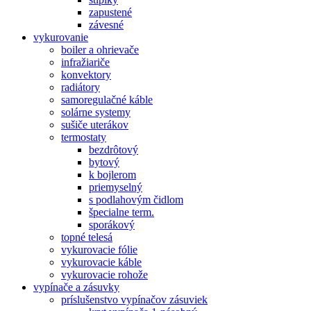
zapustené
závesné
vykurovanie
boiler a ohrievače
infražiariče
konvektory
radiátory
samoregulačné káble
solárne systemy
sušiče uterákov
termostaty
bezdrôtový
bytový
k bojlerom
priemyselný
s podlahovým čidlom
špecialne term.
sporákový
topné telesá
vykurovacie fólie
vykurovacie káble
vykurovacie rohože
vypínače a zásuvky
príslušenstvo vypínačov zásuviek