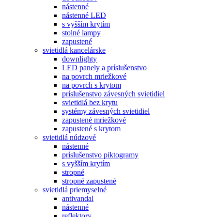
nástenné
nástenné LED
s vyšším krytím
stolné lampy
zapustené
svietidlá kancelárske
downlighty
LED panely a príslušenstvo
na povrch mriežkové
na povrch s krytom
príslušenstvo závesných svietidiel
svietidlá bez krytu
systémy závesných svietidiel
zapustené mriežkové
zapustené s krytom
svietidlá núdzové
nástenné
príslušenstvo piktogramy
s vyšším krytím
stropné
stropné zapustené
svietidlá priemyselné
antivandal
nástenné
reflektory