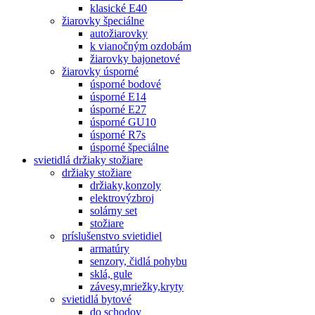
klasické E40
žiarovky špeciálne
autožiarovky
k vianočným ozdobám
žiarovky bajonetové
žiarovky úsporné
úsporné bodové
úsporné E14
úsporné E27
úsporné GU10
úsporné R7s
úsporné špeciálne
svietidlá držiaky stožiare
držiaky stožiare
držiaky,konzoly
elektrovýzbroj
solárny set
stožiare
príslušenstvo svietidiel
armatúry
senzory, čidlá pohybu
sklá, gule
závesy,mriežky,kryty
svietidlá bytové
do schodov