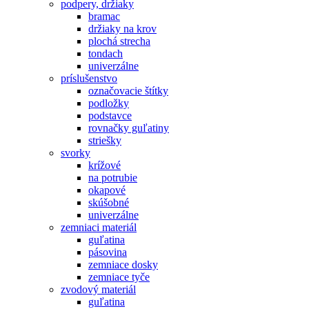
podpery, držiaky
bramac
držiaky na krov
plochá strecha
tondach
univerzálne
príslušenstvo
označovacie štítky
podložky
podstavce
rovnačky guľatiny
striešky
svorky
krížové
na potrubie
okapové
skúšobné
univerzálne
zemniaci materiál
guľatina
pásovina
zemniace dosky
zemniace tyče
zvodový materiál
guľatina