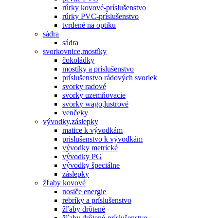
rúrky kovové-príslušenstvo
rúrky PVC-príslušenstvo
tvrdené na optiku
sádra
sádra
svorkovnice,mostíky
čokoládky
mostíky a príslušenstvo
príslušenstvo rádových svoriek
svorky radové
svorky uzemňovacie
svorky wago,lustrové
venčeky
vývodky,záslepky
matice k vývodkám
príslušenstvo k vývodkám
vývodky metrické
vývodky PG
vývodky špeciálne
záslepky
žľaby kovové
nosiče energie
rebríky a príslušenstvo
žľaby drôtené
žľaby drôtené-príslušenstvo