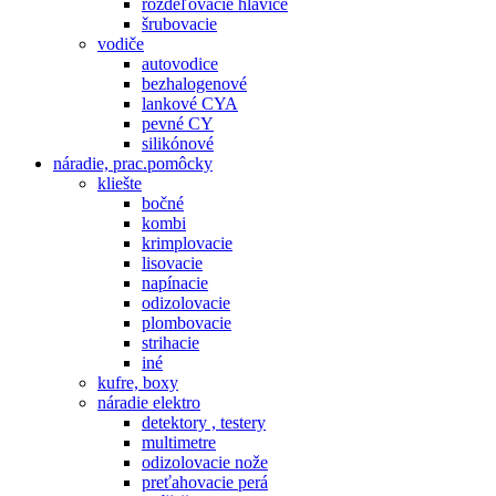
rozdeľovacie hlavice
šrubovacie
vodiče
autovodice
bezhalogenové
lankové CYA
pevné CY
silikónové
náradie, prac.pomôcky
kliešte
bočné
kombi
krimplovacie
lisovacie
napínacie
odizolovacie
plombovacie
strihacie
iné
kufre, boxy
náradie elektro
detektory , testery
multimetre
odizolovacie nože
preťahovacie perá