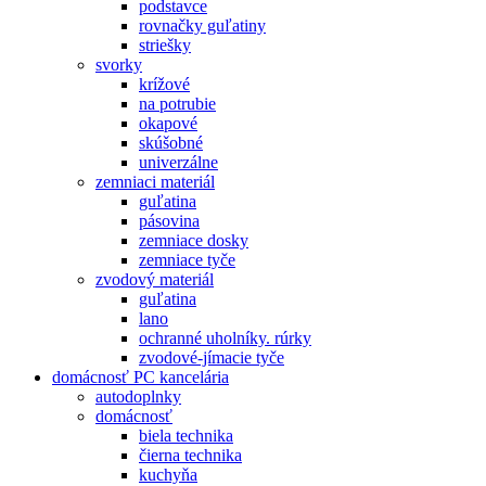
podstavce
rovnačky guľatiny
striešky
svorky
krížové
na potrubie
okapové
skúšobné
univerzálne
zemniaci materiál
guľatina
pásovina
zemniace dosky
zemniace tyče
zvodový materiál
guľatina
lano
ochranné uholníky. rúrky
zvodové-jímacie tyče
domácnosť PC kancelária
autodoplnky
domácnosť
biela technika
čierna technika
kuchyňa