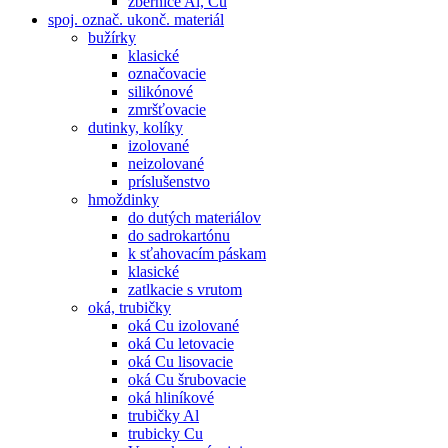
zbernice Al, Cu
spoj. označ. ukonč. materiál
bužírky
klasické
označovacie
silikónové
zmršťovacie
dutinky, kolíky
izolované
neizolované
príslušenstvo
hmoždinky
do dutých materiálov
do sadrokartónu
k sťahovacím páskam
klasické
zatlkacie s vrutom
oká, trubičky
oká Cu izolované
oká Cu letovacie
oká Cu lisovacie
oká Cu šrubovacie
oká hliníkové
trubičky Al
trubicky Cu