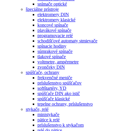
snímače optické
špeciálne prístroje
elektromery DIN
elektromery klasické
koncové spínače
plavákové spínače
programovacie relé
schodišťové automaty stmievače
spínacie hodiny
súmrakové spínače
tlakové spínače
voltmetre, ampérmetre
zvončeky DIN
spúšťače, ochrany
frekvenčné meniče
príslušenstvo spúšťačov
softštartéry, YD
spúšťače DIN ako istič
spúšťače klasické
tepelne ochrany, príslušenstvo
stykače, relé
ministykače
pätice k relé
príslušenstvo k stykačom
relé do pätice