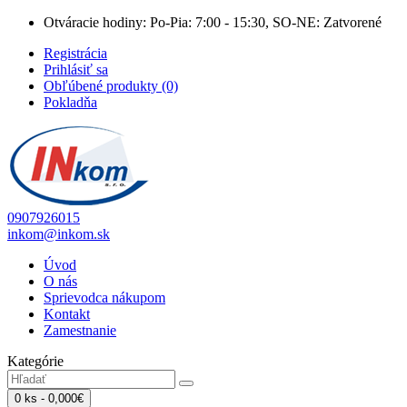
Otváracie hodiny: Po-Pia: 7:00 - 15:30, SO-NE: Zatvorené
Registrácia
Prihlásiť sa
Obľúbené produkty (0)
Pokladňa
0907926015
inkom@inkom.sk
Úvod
O nás
Sprievodca nákupom
Kontakt
Zamestnanie
Kategórie
0 ks - 0,000€