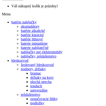
Váš nákupný košík je prázdny!
Menu
batérie nabíjačky
akumulátory
batérie alkalické
batérie klasické
batérie lithiové
baterie miniatúrne
baterie nabíjateľné
nabíjačky pre elektromobily
nabíjačky, príslušenstvo
bleskozvod
Izolovaný bleskozvod
podpery, držiaky
bramac
držiaky na krov
plochá strecha
tondach
univerzálne
príslušenstvo
označovacie štítky
podložky