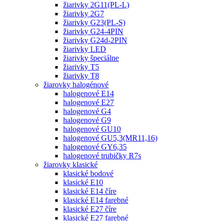
žiarivky 2G11(PL-L)
žiarivky 2G7
žiarivky G23(PL-S)
žiarivky G24-4PIN
žiarivky G24d-2PIN
žiarivky LED
žiarivky špeciálne
žiarivky T5
žiarivky T8
žiarovky halogénové
halogenové E14
halogenové E27
halogenové G4
halogenové G9
halogenové GU10
halogenové GU5,3(MR11,16)
halogenové GY6,35
halogenové trubičky R7s
žiarovky klasické
klasické bodové
klasické E10
klasické E14 číre
klasické E14 farebné
klasické E27 číre
klasické E27 farebné