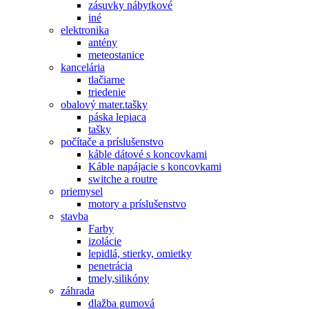
zásuvky nábytkové
iné
elektronika
antény
meteostanice
kancelária
tlačiarne
triedenie
obalový mater.tašky
páska lepiaca
tašky
počítače a príslušenstvo
káble dátové s koncovkami
Káble napájacie s koncovkami
switche a routre
priemysel
motory a príslušenstvo
stavba
Farby
izolácie
lepidlá, stierky, omietky
penetrácia
tmely,silikóny
záhrada
dlažba gumová