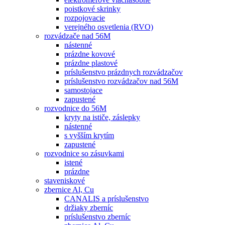
poistkové skrinky
rozpojovacie
verejného osvetlenia (RVO)
rozvádzače nad 56M
nástenné
prázdne kovové
prázdne plastové
príslušenstvo prázdnych rozvádzačov
príslušenstvo rozvádzačov nad 56M
samostojace
zapustené
rozvodnice do 56M
kryty na ističe, záslepky
nástenné
s vyšším krytím
zapustené
rozvodnice so zásuvkami
istené
prázdne
staveniskové
zbernice Al, Cu
CANALIS a príslušenstvo
držiaky zberníc
príslušenstvo zberníc