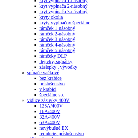
kryt vypínača 1-násobný
kryt vypínača 2-násobný
kryt vypínača 3-násobný
kryty okolia
kryty vypínačov špeciálne
rámček 1-násobný
rámček 2-násobný
rámček 3-násobný
rámček 4-násobný
rámček 5-násobný
rámčeky DLP
tlejivky, signálky
záslepky , vývodky
spínače vačkové
bez krabice
príslušenstvo
v krabici
špeciálne sp.
vidlice zásuvky 400V
125A/400V
16A/400V
32A/400V
63A/400V
nevýbušné EX
redukcie, príslušenstvo