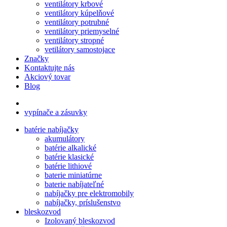
ventilátory krbové
ventilátory kúpelňové
ventilátory potrubné
ventilátory priemyselné
ventilátory stropné
vetilátory samostojace
Značky
Kontaktujte nás
Akciový tovar
Blog
vypínače a zásuvky
batérie nabíjačky
akumulátory
batérie alkalické
batérie klasické
batérie lithiové
baterie miniatúrne
baterie nabíjateľné
nabíjačky pre elektromobily
nabíjačky, príslušenstvo
bleskozvod
Izolovaný bleskozvod