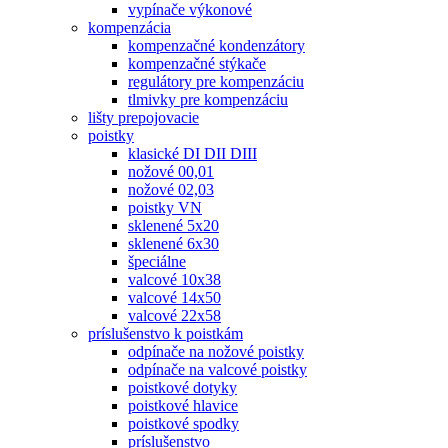
vypínače výkonové
kompenzácia
kompenzačné kondenzátory
kompenzačné stýkače
regulátory pre kompenzáciu
tlmivky pre kompenzáciu
lišty prepojovacie
poistky
klasické DI DII DIII
nožové 00,01
nožové 02,03
poistky VN
sklenené 5x20
sklenené 6x30
špeciálne
valcové 10x38
valcové 14x50
valcové 22x58
príslušenstvo k poistkám
odpínače na nožové poistky
odpínače na valcové poistky
poistkové dotyky
poistkové hlavice
poistkové spodky
príslušenstvo