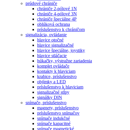
prúdové chrániče
chrániče 2-pólové 1N
chrániče 4-pólové 3N
chrániče špeciálne 4P
oblúková ochrana
príslušenstvo k chráničom
signalizácia, ovládanie
hlavice otočné
hlavice signalizačné
hlavice špeciálne, joystiky
hlavice stláčacie
húkačky, výstražne zariadenia
komplet ovládače
kontakty k hlaviciam
krabice, príslušenstvo
objímky a LED
príslušenstvo k hlaviciam
signalizačné stĺpy
signálky DIN
snímače, príslušenstvo
magnety, príslušenstvo
príslušenstvo snímačov
snímače indukčné
snímače kapacitné
snímače magnetické