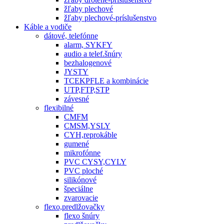
žľaby plechové
žľaby plechové-príslušenstvo
Káble a vodiče
dátové, telefónne
alarm, SYKFY
audio a telef.šnúry
bezhalogenové
JYSTY
TCEKPFLE a kombinácie
UTP,FTP,STP
závesné
flexibilné
CMFM
CMSM,YSLY
CYH,reprokáble
gumené
mikrofónne
PVC CYSY,CYLY
PVC ploché
silikónové
špeciálne
zvarovacie
flexo,predlžovačky
flexo šnúry