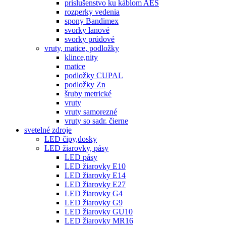
príslušenstvo ku káblom AES
rozperky vedenia
spony Bandimex
svorky lanové
svorky prúdové
vruty, matice, podložky
klince,nity
matice
podložky CUPAL
podložky Zn
šruby metrické
vruty
vruty samorezné
vruty so sadr. čierne
svetelné zdroje
LED čipy,dosky
LED žiarovky, pásy
LED pásy
LED žiarovky E10
LED žiarovky E14
LED žiarovky E27
LED žiarovky G4
LED žiarovky G9
LED žiarovky GU10
LED žiarovky MR16