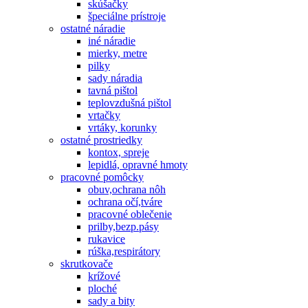
skúšačky
špeciálne prístroje
ostatné náradie
iné náradie
mierky, metre
pilky
sady náradia
tavná pištol
teplovzdušná pištol
vrtačky
vrtáky, korunky
ostatné prostriedky
kontox, spreje
lepidlá, opravné hmoty
pracovné pomôcky
obuv,ochrana nôh
ochrana očí,tváre
pracovné oblečenie
prilby,bezp.pásy
rukavice
rúška,respirátory
skrutkovače
krížové
ploché
sady a bity