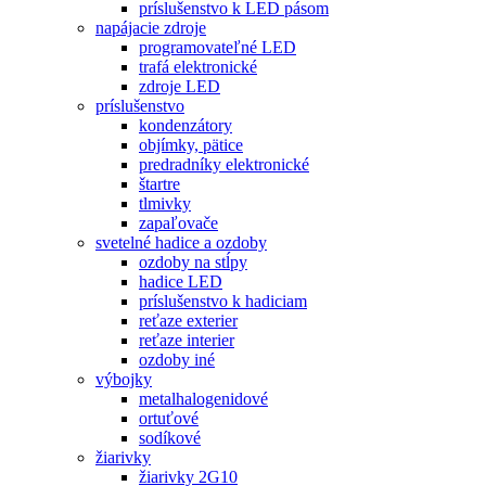
príslušenstvo k LED pásom
napájacie zdroje
programovateľné LED
trafá elektronické
zdroje LED
príslušenstvo
kondenzátory
objímky, pätice
predradníky elektronické
štartre
tlmivky
zapaľovače
svetelné hadice a ozdoby
ozdoby na stĺpy
hadice LED
príslušenstvo k hadiciam
reťaze exterier
reťaze interier
ozdoby iné
výbojky
metalhalogenidové
ortuťové
sodíkové
žiarivky
žiarivky 2G10