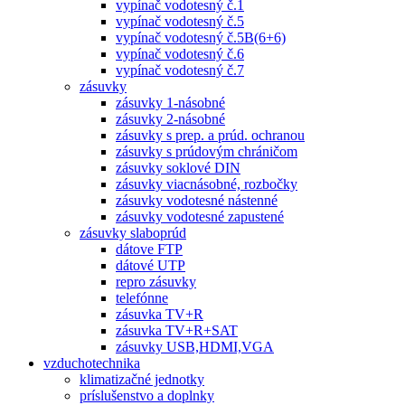
vypínač vodotesný č.1
vypínač vodotesný č.5
vypínač vodotesný č.5B(6+6)
vypínač vodotesný č.6
vypínač vodotesný č.7
zásuvky
zásuvky 1-násobné
zásuvky 2-násobné
zásuvky s prep. a prúd. ochranou
zásuvky s prúdovým chráničom
zásuvky soklové DIN
zásuvky viacnásobné, rozbočky
zásuvky vodotesné nástenné
zásuvky vodotesné zapustené
zásuvky slaboprúd
dátove FTP
dátové UTP
repro zásuvky
telefónne
zásuvka TV+R
zásuvka TV+R+SAT
zásuvky USB,HDMI,VGA
vzduchotechnika
klimatizačné jednotky
príslušenstvo a doplnky