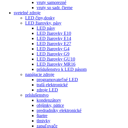
vruty samorezné
vruty so sadr. čierne
svetelné zdroje
LED čipy,dosky
LED žiarovky, pásy
LED pásy
LED žiarovky E10
LED žiarovky E14
LED žiarovky E27
LED žiarovky G4
LED žiarovky G9
LED žiarovky GU10
LED žiarovky MR16
príslušenstvo k LED pásom
napájacie zdroje
programovateľné LED
trafá elektronické
zdroje LED
príslušenstvo
kondenzátory
objímky, pätice
predradníky elektronické
štartre
tlmivky
zapaľovače