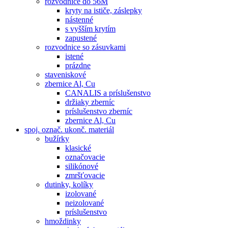
rozvodnice do 56M
kryty na ističe, záslepky
nástenné
s vyšším krytím
zapustené
rozvodnice so zásuvkami
istené
prázdne
staveniskové
zbernice Al, Cu
CANALIS a príslušenstvo
držiaky zberníc
príslušenstvo zberníc
zbernice Al, Cu
spoj. označ. ukonč. materiál
bužírky
klasické
označovacie
silikónové
zmršťovacie
dutinky, kolíky
izolované
neizolované
príslušenstvo
hmoždinky