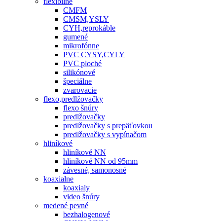
flexibilné
CMFM
CMSM,YSLY
CYH,reprokáble
gumené
mikrofónne
PVC CYSY,CYLY
PVC ploché
silikónové
špeciálne
zvarovacie
flexo,predlžovačky
flexo šnúry
predlžovačky
predlžovačky s prepäťovkou
predlžovačky s vypínačom
hliníkové
hliníkové NN
hliníkové NN od 95mm
závesné, samonosné
koaxialne
koaxialy
video šnúry
medené pevné
bezhalogenové