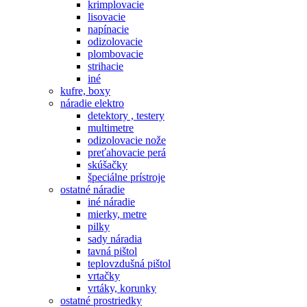
krimplovacie
lisovacie
napínacie
odizolovacie
plombovacie
strihacie
iné
kufre, boxy
náradie elektro
detektory , testery
multimetre
odizolovacie nože
preťahovacie perá
skúšačky
špeciálne prístroje
ostatné náradie
iné náradie
mierky, metre
pilky
sady náradia
tavná pištol
teplovzdušná pištol
vrtačky
vrtáky, korunky
ostatné prostriedky