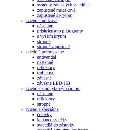
systémy závesných svietidiel
zapustené mriežkové
zapustené s krytom
svietidlá núdzové
nástenné
príslušenstvo piktogramy
s vyšším krytím
stropné
stropné zapustené
svietidlá priemyselné
antivandal
nástenné
reflektory
trubicové
závesné
závesné LED-HB
svietidlá s pohybovým čidlom
nástenné
reflektory
stropné
svietidlá špeciálne
čelovky
kahance sviečky
svietidlá do zásuvky