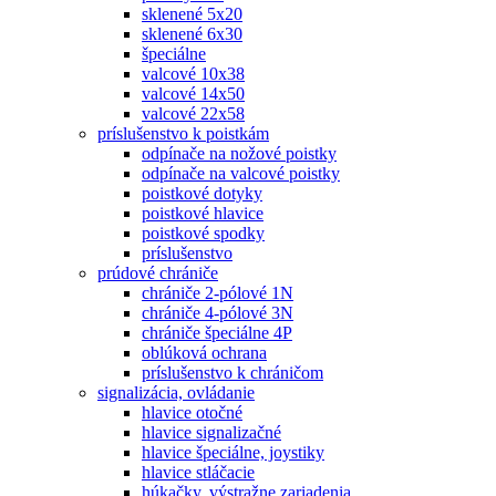
sklenené 5x20
sklenené 6x30
špeciálne
valcové 10x38
valcové 14x50
valcové 22x58
príslušenstvo k poistkám
odpínače na nožové poistky
odpínače na valcové poistky
poistkové dotyky
poistkové hlavice
poistkové spodky
príslušenstvo
prúdové chrániče
chrániče 2-pólové 1N
chrániče 4-pólové 3N
chrániče špeciálne 4P
oblúková ochrana
príslušenstvo k chráničom
signalizácia, ovládanie
hlavice otočné
hlavice signalizačné
hlavice špeciálne, joystiky
hlavice stláčacie
húkačky, výstražne zariadenia