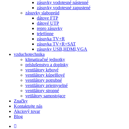
zásuvky vodotesné nástenné
zásuvky vodotesné zapustené
zásuvky slaboprúd
dátove FTP
dátové UTP
repro zásuvky
telefónne
zásuvka TV+R
zásuvka TV+R+SAT
zásuvky USB,HDMI,VGA
vzduchotechnika
klimatizačné jednotky
príslušenstvo a doplnky
ventilátory krbové
ventilátory kúpelňové
ventilátory potrubné
ventilátory priemyselné
ventilátory stropné
vetilátory samostojace
Značky
Kontaktujte nás
Akciový tovar
Blog