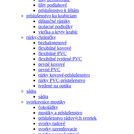
lišty podlahové
príslušenstvo k lištám
príslušenstvo ku krabiciam
dištančné rámiky
izolacné podložky
viečka a kryty krabíc
rúrky,chráničky
bezhalogenové
flexibilné kovové
flexibilné PVC
flexibilné tvrdené PVC
pevné kovové
pevné PVC
rúrky kovové-príslušenstvo
rúrky PVC-príslušenstvo
tvrdené na optiku
sádra
sádra
svorkovnice,mostíky
čokoládky
mostíky a príslušenstvo
príslušenstvo rádových svoriek
svorky radové
svorky uzemňovacie