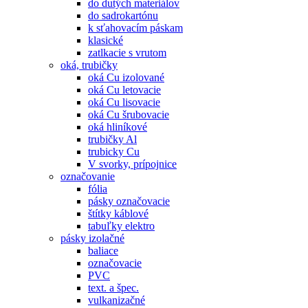
do dutých materiálov
do sadrokartónu
k sťahovacím páskam
klasické
zatlkacie s vrutom
oká, trubičky
oká Cu izolované
oká Cu letovacie
oká Cu lisovacie
oká Cu šrubovacie
oká hliníkové
trubičky Al
trubicky Cu
V svorky, prípojnice
označovanie
fólia
pásky označovacie
štítky káblové
tabuľky elektro
pásky izolačné
baliace
označovacie
PVC
text. a špec.
vulkanizačné