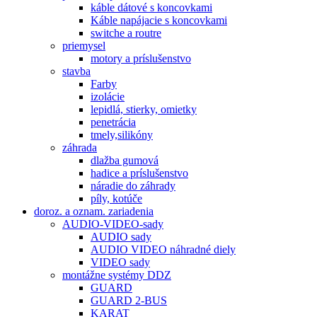
káble dátové s koncovkami
Káble napájacie s koncovkami
switche a routre
priemysel
motory a príslušenstvo
stavba
Farby
izolácie
lepidlá, stierky, omietky
penetrácia
tmely,silikóny
záhrada
dlažba gumová
hadice a príslušenstvo
náradie do záhrady
píly, kotúče
doroz. a oznam. zariadenia
AUDIO-VIDEO-sady
AUDIO sady
AUDIO VIDEO náhradné diely
VIDEO sady
montážne systémy DDZ
GUARD
GUARD 2-BUS
KARAT