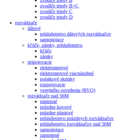
zvodiče triedy B
zvodiče triedy B+C
zvodiče triedy C
zvodiče triedy D
rozvádzače
dátové
príslušenstvo dátových rozvádzačov
samostojace
kľúče, zámky, príslušenstvo
kľúče
zámky
pripojovacie
elektromerové
elektromerové viacnásobné
poistkové skrinky
rozpojovacie
verejného osvetlenia (RVO)
rozvádzače nad 56M
nástenné
prázdne kovové
prázdne plastové
príslušenstvo prázdnych rozvádzačov
príslušenstvo rozvádzačov nad 56M
samostojace
zapustené