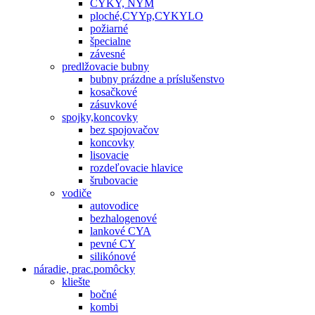
CYKY, NYM
ploché,CYYp,CYKYLO
požiarné
špecialne
závesné
predlžovacie bubny
bubny prázdne a príslušenstvo
kosačkové
zásuvkové
spojky,koncovky
bez spojovačov
koncovky
lisovacie
rozdeľovacie hlavice
šrubovacie
vodiče
autovodice
bezhalogenové
lankové CYA
pevné CY
silikónové
náradie, prac.pomôcky
kliešte
bočné
kombi