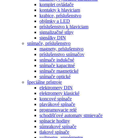
komplet ovládače
kontakty k hlaviciam
krabice, príslušenstvo
objímky a LED
príslušenstvo k hlaviciam
signalizačné stĺpy
signálky DIN
snímače, príslušenstvo
magnety, príslušenstvo
príslušenstvo snímačov
snímače indukčné
snímače kapacitné
snímače magnetické
snímače optické
špeciálne prístroje
elektromery DIN
elektromery klasické
koncové spínače
plavákové spínače
programovacie relé
schodišťové automaty stmievače
spínacie hodiny
súmrakové spínače
tlakové spínače
voltmetre, ampérmetre