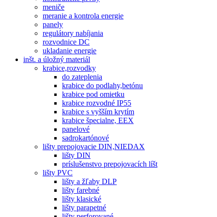
meniče
meranie a kontrola energie
panely
regulátory nabíjania
rozvodnice DC
ukladanie energie
inšt. a úložný materiál
krabice,rozvodky
do zateplenia
krabice do podlahy,betónu
krabice pod omietku
krabice rozvodné IP55
krabice s vyšším krytím
krabice špecialne, EEX
panelové
sadrokartónové
lišty prepojovacie DIN,NIEDAX
lišty DIN
príslušenstvo prepojovacích líšt
lišty PVC
lišty a žľaby DLP
lišty farebné
lišty klasické
lišty parapetné
lišty perforované