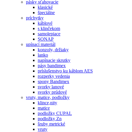
pásky sťahovacie
klasické
špeciálne
príchytky
káblové
s klinčekom
samolepiace
SONAP
upínací materiál
konzoly, držiaky
lanko
napínacie skrutky
pásy bandimex
príslušenstvo ku káblom AES
rozperky vedenia
spony Bandimex
svorky lanové
svorky prúdové
vruty, matice, podložky
klince,nity
matice
podložky CUPAL
podložky Zn
šruby metrické
vruty