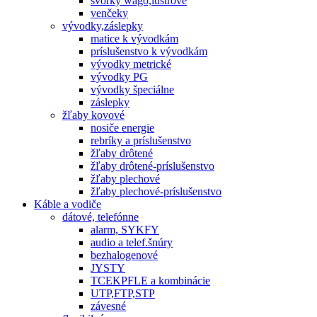
svorky wago,lustrové
venčeky
vývodky,záslepky
matice k vývodkám
príslušenstvo k vývodkám
vývodky metrické
vývodky PG
vývodky špeciálne
záslepky
žľaby kovové
nosiče energie
rebríky a príslušenstvo
žľaby drôtené
žľaby drôtené-príslušenstvo
žľaby plechové
žľaby plechové-príslušenstvo
Káble a vodiče
dátové, telefónne
alarm, SYKFY
audio a telef.šnúry
bezhalogenové
JYSTY
TCEKPFLE a kombinácie
UTP,FTP,STP
závesné