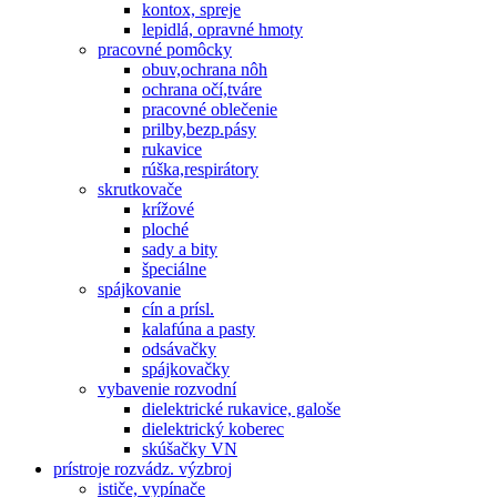
kontox, spreje
lepidlá, opravné hmoty
pracovné pomôcky
obuv,ochrana nôh
ochrana očí,tváre
pracovné oblečenie
prilby,bezp.pásy
rukavice
rúška,respirátory
skrutkovače
krížové
ploché
sady a bity
špeciálne
spájkovanie
cín a prísl.
kalafúna a pasty
odsávačky
spájkovačky
vybavenie rozvodní
dielektrické rukavice, galoše
dielektrický koberec
skúšačky VN
prístroje rozvádz. výzbroj
ističe, vypínače