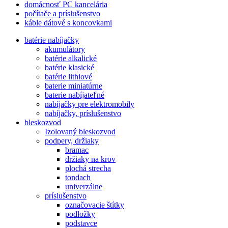
domácnosť PC kancelária
počítače a príslušenstvo
káble dátové s koncovkami
batérie nabíjačky
akumulátory
batérie alkalické
batérie klasické
batérie lithiové
baterie miniatúrne
baterie nabíjateľné
nabíjačky pre elektromobily
nabíjačky, príslušenstvo
bleskozvod
Izolovaný bleskozvod
podpery, držiaky
bramac
držiaky na krov
plochá strecha
tondach
univerzálne
príslušenstvo
označovacie štítky
podložky
podstavce