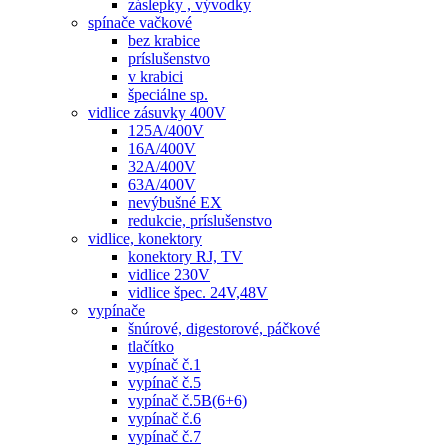
záslepky , vývodky
spínače vačkové
bez krabice
príslušenstvo
v krabici
špeciálne sp.
vidlice zásuvky 400V
125A/400V
16A/400V
32A/400V
63A/400V
nevýbušné EX
redukcie, príslušenstvo
vidlice, konektory
konektory RJ, TV
vidlice 230V
vidlice špec. 24V,48V
vypínače
šnúrové, digestorové, páčkové
tlačítko
vypínač č.1
vypínač č.5
vypínač č.5B(6+6)
vypínač č.6
vypínač č.7