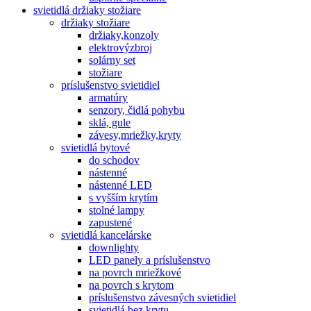
svietidlá držiaky stožiare
držiaky stožiare
držiaky,konzoly
elektrovýzbroj
solárny set
stožiare
príslušenstvo svietidiel
armatúry
senzory, čidlá pohybu
sklá, gule
závesy,mriežky,kryty
svietidlá bytové
do schodov
nástenné
nástenné LED
s vyšším krytím
stolné lampy
zapustené
svietidlá kancelárske
downlighty
LED panely a príslušenstvo
na povrch mriežkové
na povrch s krytom
príslušenstvo závesných svietidiel
svietidlá bez krytu