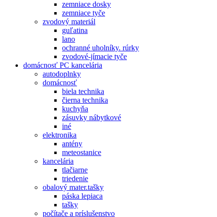
zemniace dosky
zemniace tyče
zvodový materiál
guľatina
lano
ochranné uholníky. rúrky
zvodové-jímacie tyče
domácnosť PC kancelária
autodoplnky
domácnosť
biela technika
čierna technika
kuchyňa
zásuvky nábytkové
iné
elektronika
antény
meteostanice
kancelária
tlačiarne
triedenie
obalový mater.tašky
páska lepiaca
tašky
počítače a príslušenstvo