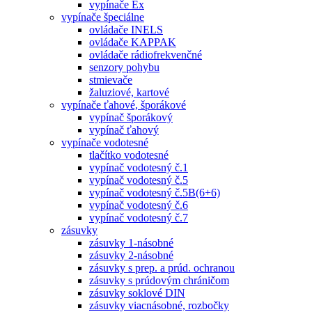
vypínače Ex
vypínače špeciálne
ovládače INELS
ovládače KAPPAK
ovládače rádiofrekvenčné
senzory pohybu
stmievače
žaluziové, kartové
vypínače ťahové, šporákové
vypínač šporákový
vypínač ťahový
vypínače vodotesné
tlačítko vodotesné
vypínač vodotesný č.1
vypínač vodotesný č.5
vypínač vodotesný č.5B(6+6)
vypínač vodotesný č.6
vypínač vodotesný č.7
zásuvky
zásuvky 1-násobné
zásuvky 2-násobné
zásuvky s prep. a prúd. ochranou
zásuvky s prúdovým chráničom
zásuvky soklové DIN
zásuvky viacnásobné, rozbočky