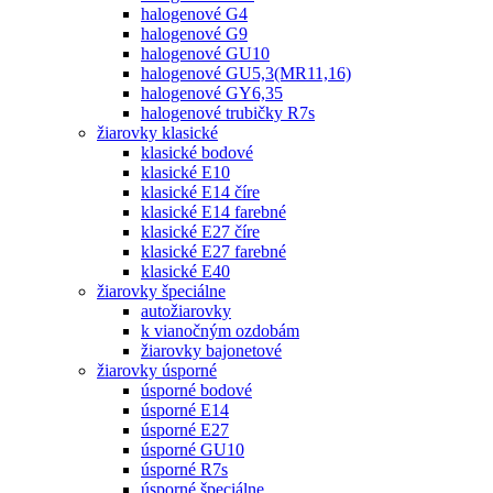
halogenové G4
halogenové G9
halogenové GU10
halogenové GU5,3(MR11,16)
halogenové GY6,35
halogenové trubičky R7s
žiarovky klasické
klasické bodové
klasické E10
klasické E14 číre
klasické E14 farebné
klasické E27 číre
klasické E27 farebné
klasické E40
žiarovky špeciálne
autožiarovky
k vianočným ozdobám
žiarovky bajonetové
žiarovky úsporné
úsporné bodové
úsporné E14
úsporné E27
úsporné GU10
úsporné R7s
úsporné špeciálne