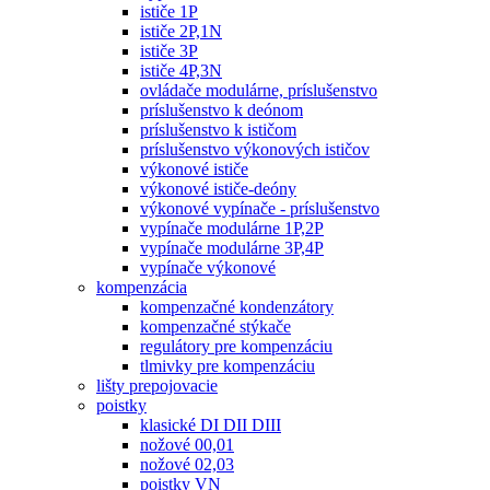
ističe 1P
ističe 2P,1N
ističe 3P
ističe 4P,3N
ovládače modulárne, príslušenstvo
príslušenstvo k deónom
príslušenstvo k ističom
príslušenstvo výkonových ističov
výkonové ističe
výkonové ističe-deóny
výkonové vypínače - príslušenstvo
vypínače modulárne 1P,2P
vypínače modulárne 3P,4P
vypínače výkonové
kompenzácia
kompenzačné kondenzátory
kompenzačné stýkače
regulátory pre kompenzáciu
tlmivky pre kompenzáciu
lišty prepojovacie
poistky
klasické DI DII DIII
nožové 00,01
nožové 02,03
poistky VN