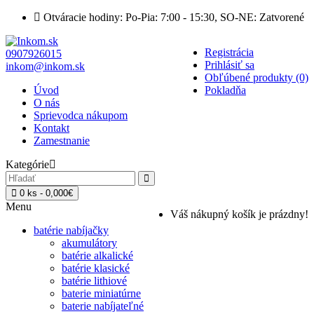
Otváracie hodiny: Po-Pia: 7:00 - 15:30, SO-NE: Zatvorené
Registrácia
0907926015
Prihlásiť sa
inkom@inkom.sk
Obľúbené produkty (0)
Úvod
Pokladňa
O nás
Sprievodca nákupom
Kontakt
Zamestnanie
Kategórie
0 ks - 0,000€
Menu
Váš nákupný košík je prázdny!
batérie nabíjačky
akumulátory
batérie alkalické
batérie klasické
batérie lithiové
baterie miniatúrne
baterie nabíjateľné