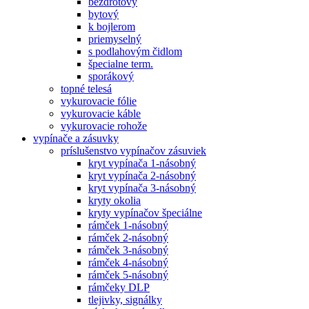
bezdrôtový
bytový
k bojlerom
priemyselný
s podlahovým čidlom
špecialne term.
sporákový
topné telesá
vykurovacie fólie
vykurovacie káble
vykurovacie rohože
vypínače a zásuvky
príslušenstvo vypínačov zásuviek
kryt vypínača 1-násobný
kryt vypínača 2-násobný
kryt vypínača 3-násobný
kryty okolia
kryty vypínačov špeciálne
rámček 1-násobný
rámček 2-násobný
rámček 3-násobný
rámček 4-násobný
rámček 5-násobný
rámčeky DLP
tlejivky, signálky