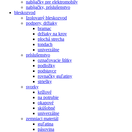
nabíjačky pre elektromobily
nabíjačky, príslušenstvo
bleskozvod
Izolovaný bleskozvod
podpery, držiaky
bramac
držiaky na krov
plochá strecha
tondach
univerzálne
príslušenstvo
označovacie štítky
podložky
podstavce
rovnačky guľatiny
striešky
svorky
krížové
na potrubie
okapové
skúšobné
univerzálne
zemniaci materiál
guľatina
pásovina