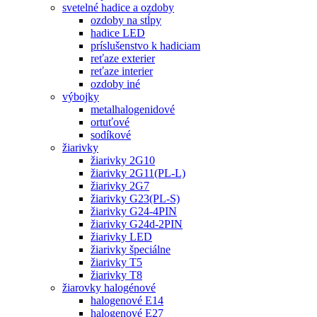
svetelné hadice a ozdoby
ozdoby na stĺpy
hadice LED
príslušenstvo k hadiciam
reťaze exterier
reťaze interier
ozdoby iné
výbojky
metalhalogenidové
ortuťové
sodíkové
žiarivky
žiarivky 2G10
žiarivky 2G11(PL-L)
žiarivky 2G7
žiarivky G23(PL-S)
žiarivky G24-4PIN
žiarivky G24d-2PIN
žiarivky LED
žiarivky špeciálne
žiarivky T5
žiarivky T8
žiarovky halogénové
halogenové E14
halogenové E27