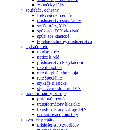
zvončeky DIN
spúšťače, ochrany
frekvenčné meniče
príslušenstvo spúšťačov
softštartéry, YD
spúšťače DIN ako istič
spúšťače klasické
tepelne ochrany, príslušenstvo
stykače, relé
ministykače
pätice k relé
príslušenstvo k stykačom
relé do pätice
relé do plošného spoja
relé špeciálne
stykače klasické
stykače modulárne DIN
transformátory, zdroje
prúdové meniče
transformátory klasické
transformátory, zdroje DIN
usmerňovače, mostíky
zvodiče prepätia
príslušenstvo zvodičov