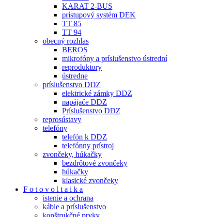
KARAT 2-BUS
prístupový systém DEK
TT 85
TT 94
obecný rozhlas
BEROS
mikrofóny a príslušenstvo ústrední
reproduktory
ústredne
príslušenstvo DDZ
elektrické zámky DDZ
napájače DDZ
Príslušenstvo DDZ
reprosústavy
telefóny
telefón k DDZ
telefónny prístroj
zvončeky, húkačky
bezdrôtové zvončeky
húkačky
klasické zvončeky
F o t o v o l t a i k a
istenie a ochrana
káble a príslušenstvo
konštrukčné prvky