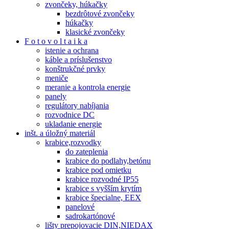
zvončeky, húkačky
bezdrôtové zvončeky
húkačky
klasické zvončeky
F o t o v o l t a i k a
istenie a ochrana
káble a príslušenstvo
konštrukčné prvky
meniče
meranie a kontrola energie
panely
regulátory nabíjania
rozvodnice DC
ukladanie energie
inšt. a úložný materiál
krabice,rozvodky
do zateplenia
krabice do podlahy,betónu
krabice pod omietku
krabice rozvodné IP55
krabice s vyšším krytím
krabice špecialne, EEX
panelové
sadrokartónové
lišty prepojovacie DIN,NIEDAX