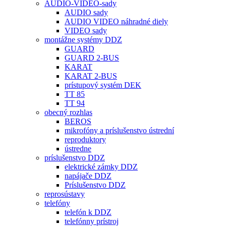
AUDIO-VIDEO-sady
AUDIO sady
AUDIO VIDEO náhradné diely
VIDEO sady
montážne systémy DDZ
GUARD
GUARD 2-BUS
KARAT
KARAT 2-BUS
prístupový systém DEK
TT 85
TT 94
obecný rozhlas
BEROS
mikrofóny a príslušenstvo ústrední
reproduktory
ústredne
príslušenstvo DDZ
elektrické zámky DDZ
napájače DDZ
Príslušenstvo DDZ
reprosústavy
telefóny
telefón k DDZ
telefónny prístroj