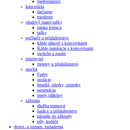
meteostanice
kancelária
tlačiarne
triedenie
obalový mater.tašky
páska lepiaca
tašky
počítače a príslušenstvo
káble dátové s koncovkami
Káble napájacie s koncovkami
switche a routre
priemysel
motory a príslušenstvo
stavba
Farby
izolácie
lepidlá, stierky, omietky
penetrácia
tmely,silikóny
záhrada
dlažba gumová
hadice a príslušenstvo
náradie do záhrady
píly, kotúče
doroz. a oznam. zariadenia