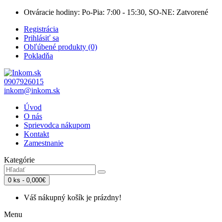
Otváracie hodiny: Po-Pia: 7:00 - 15:30, SO-NE: Zatvorené
Registrácia
Prihlásiť sa
Obľúbené produkty (0)
Pokladňa
0907926015
inkom@inkom.sk
Úvod
O nás
Sprievodca nákupom
Kontakt
Zamestnanie
Kategórie
0 ks - 0,000€
Váš nákupný košík je prázdny!
Menu