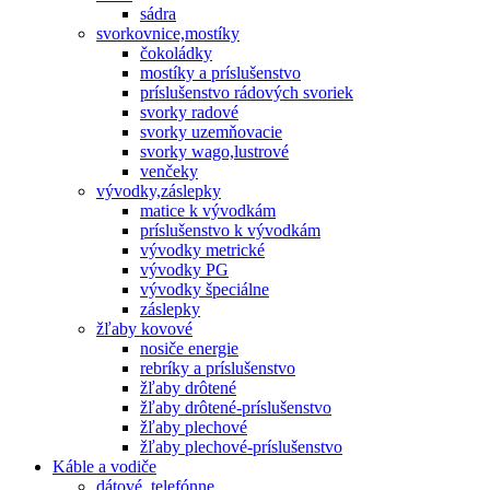
sádra
svorkovnice,mostíky
čokoládky
mostíky a príslušenstvo
príslušenstvo rádových svoriek
svorky radové
svorky uzemňovacie
svorky wago,lustrové
venčeky
vývodky,záslepky
matice k vývodkám
príslušenstvo k vývodkám
vývodky metrické
vývodky PG
vývodky špeciálne
záslepky
žľaby kovové
nosiče energie
rebríky a príslušenstvo
žľaby drôtené
žľaby drôtené-príslušenstvo
žľaby plechové
žľaby plechové-príslušenstvo
Káble a vodiče
dátové, telefónne