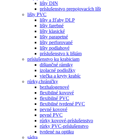
lišty DIN
príslušenstvo prepojovacích líšt
lišty PVC
lišty a žľaby DLP
lišty farebné
lišty klasické
lišty parapetné
lišty perforované
lišty podlahové
príslušenstvo k lištám
príslušenstvo ku krabiciam
dištančné rámiky
izolacné podložky
viečka a kryty krabíc
rúrky,chráničky
bezhalogenové
flexibilné kovové
flexibilné PVC
flexibilné tvrdené PVC
pevné kovové
pevné PVC
rúrky kovové-príslušenstvo
rúrky PVC-príslušenstvo
tvrdené na optiku
sádra