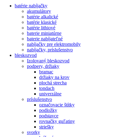
batérie nabíjačky
akumulátory
batérie alkalické
batérie klasické
batérie lithiové
baterie miniatúrne
baterie nabíjateľné
nabíjačky pre elektromobily
nabíjačky, príslušenstvo
bleskozvod
Izolovaný bleskozvod
podpery, držiaky
bramac
držiaky na krov
plochá strecha
tondach
univerzálne
príslušenstvo
označovacie štítky
podložky
podstavce
rovnačky guľatiny
striešky
svorky