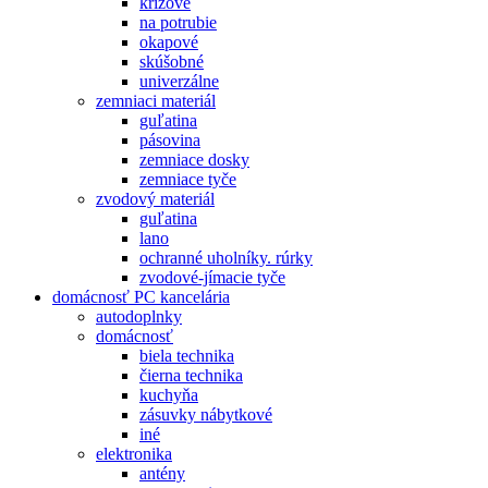
krížové
na potrubie
okapové
skúšobné
univerzálne
zemniaci materiál
guľatina
pásovina
zemniace dosky
zemniace tyče
zvodový materiál
guľatina
lano
ochranné uholníky. rúrky
zvodové-jímacie tyče
domácnosť PC kancelária
autodoplnky
domácnosť
biela technika
čierna technika
kuchyňa
zásuvky nábytkové
iné
elektronika
antény