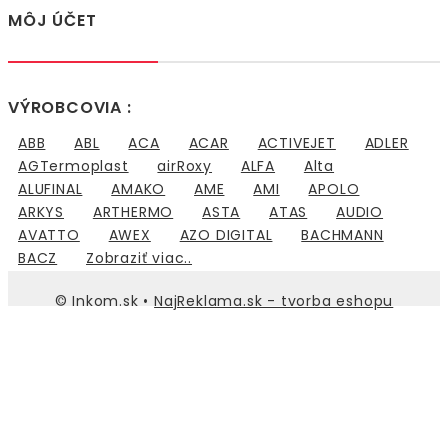
MÔJ ÚČET
VÝROBCOVIA :
ABB
ABL
ACA
ACAR
ACTIVEJET
ADLER
AGTermoplast
airRoxy
ALFA
Alta
ALUFINAL
AMAKO
AME
AMI
APOLO
ARKYS
ARTHERMO
ASTA
ATAS
AUDIO
AVATTO
AWEX
AZO DIGITAL
BACHMANN
BACZ
Zobraziť viac..
© Inkom.sk •
NajReklama.sk - tvorba eshopu