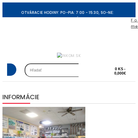
OTVÁRACIE HODINY: PO-PIA: 7:00 - 15:30, SO-NE:
ZATVORENÉ
F o 
me
REGISTRÁCIA
PRIHLÁSIŤ SA
OBĽÚBENÉ PRODUKTY (0)
POKLADŇA
0 KS -
0,000€
INFORMÁCIE