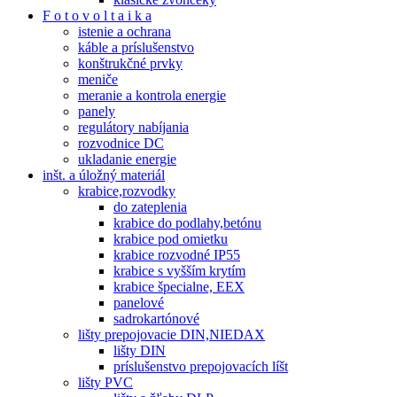
F o t o v o l t a i k a
istenie a ochrana
káble a príslušenstvo
konštrukčné prvky
meniče
meranie a kontrola energie
panely
regulátory nabíjania
rozvodnice DC
ukladanie energie
inšt. a úložný materiál
krabice,rozvodky
do zateplenia
krabice do podlahy,betónu
krabice pod omietku
krabice rozvodné IP55
krabice s vyšším krytím
krabice špecialne, EEX
panelové
sadrokartónové
lišty prepojovacie DIN,NIEDAX
lišty DIN
príslušenstvo prepojovacích líšt
lišty PVC