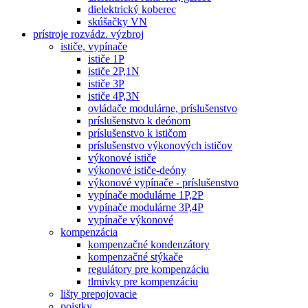
dielektrický koberec
skúšačky VN
prístroje rozvádz. výzbroj
ističe, vypínače
ističe 1P
ističe 2P,1N
ističe 3P
ističe 4P,3N
ovládače modulárne, príslušenstvo
príslušenstvo k deónom
príslušenstvo k ističom
príslušenstvo výkonových ističov
výkonové ističe
výkonové ističe-deóny
výkonové vypínače - príslušenstvo
vypínače modulárne 1P,2P
vypínače modulárne 3P,4P
vypínače výkonové
kompenzácia
kompenzačné kondenzátory
kompenzačné stýkače
regulátory pre kompenzáciu
tlmivky pre kompenzáciu
lišty prepojovacie
poistky