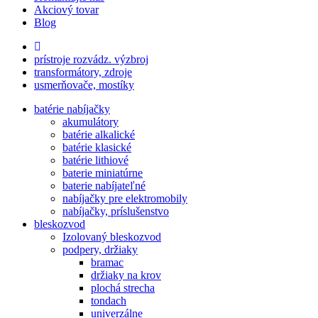
Akciový tovar
Blog
prístroje rozvádz. výzbroj
transformátory, zdroje
usmerňovače, mostíky
batérie nabíjačky
akumulátory
batérie alkalické
batérie klasické
batérie lithiové
baterie miniatúrne
baterie nabíjateľné
nabíjačky pre elektromobily
nabíjačky, príslušenstvo
bleskozvod
Izolovaný bleskozvod
podpery, držiaky
bramac
držiaky na krov
plochá strecha
tondach
univerzálne