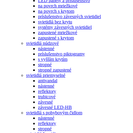
LED panely a príslušenstvo
na povrch mriežkové
na povrch s krytom
príslušenstvo závesných svietidiel
svietidlá bez krytu
systémy závesných svietidiel
zapustené mriežkové
zapustené s krytom
svietidlá núdzové
nástenné
príslušenstvo piktogramy
s vyšším krytím
stropné
stropné zapustené
svietidlá priemyselné
antivandal
nástenné
reflektory
trubicové
závesné
závesné LED-HB
svietidlá s pohybovým čidlom
nástenné
reflektory
stropné