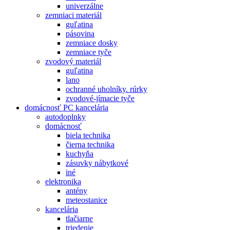
univerzálne
zemniaci materiál
guľatina
pásovina
zemniace dosky
zemniace tyče
zvodový materiál
guľatina
lano
ochranné uholníky. rúrky
zvodové-jímacie tyče
domácnosť PC kancelária
autodoplnky
domácnosť
biela technika
čierna technika
kuchyňa
zásuvky nábytkové
iné
elektronika
antény
meteostanice
kancelária
tlačiarne
triedenie