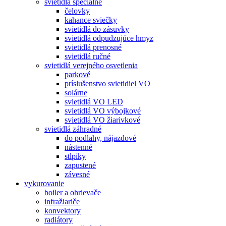
svietidlá špeciálne
čelovky
kahance sviečky
svietidlá do zásuvky
svietidlá odpudzujúce hmyz
svietidlá prenosné
svietidlá ručné
svietidlá verejného osvetlenia
parkové
príslušenstvo svietidiel VO
solárne
svietidlá VO LED
svietidlá VO výbojkové
svietidlá VO žiarivkové
svietidlá záhradné
do podlahy, nájazdové
nástenné
stlpiky
zapustené
závesné
vykurovanie
boiler a ohrievače
infražiariče
konvektory
radiátory