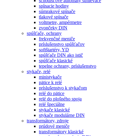
schodišťové automaty stmievače
spínacie hodiny
súmrakové spínače
tlakové spínače
voltmetre, ampérmetre
zvončeky DIN
spúšťače, ochrany
frekvenčné meniče
príslušenstvo spúšťačov
softštartéry, YD
spúšťače DIN ako istič
spúšťače klasické
tepelne ochrany, príslušenstvo
stykače, relé
ministykače
pätice k relé
príslušenstvo k stykačom
relé do pätice
relé do plošného spoja
relé špeciálne
stykače klasické
stykače modulárne DIN
transformátory, zdroje
prúdové meniče
transformátory klasické