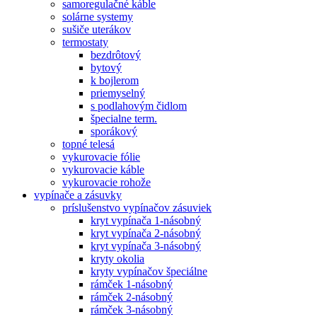
samoregulačné káble
solárne systemy
sušiče uterákov
termostaty
bezdrôtový
bytový
k bojlerom
priemyselný
s podlahovým čidlom
špecialne term.
sporákový
topné telesá
vykurovacie fólie
vykurovacie káble
vykurovacie rohože
vypínače a zásuvky
príslušenstvo vypínačov zásuviek
kryt vypínača 1-násobný
kryt vypínača 2-násobný
kryt vypínača 3-násobný
kryty okolia
kryty vypínačov špeciálne
rámček 1-násobný
rámček 2-násobný
rámček 3-násobný