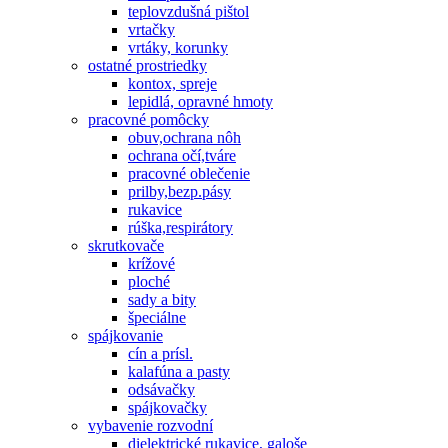
teplovzdušná pištol
vrtačky
vrtáky, korunky
ostatné prostriedky
kontox, spreje
lepidlá, opravné hmoty
pracovné pomôcky
obuv,ochrana nôh
ochrana očí,tváre
pracovné oblečenie
prilby,bezp.pásy
rukavice
rúška,respirátory
skrutkovače
krížové
ploché
sady a bity
špeciálne
spájkovanie
cín a prísl.
kalafúna a pasty
odsávačky
spájkovačky
vybavenie rozvodní
dielektrické rukavice, galoše