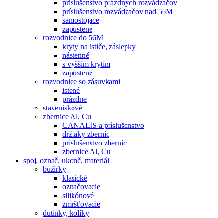
príslušenstvo prázdnych rozvádzačov
príslušenstvo rozvádzačov nad 56M
samostojace
zapustené
rozvodnice do 56M
kryty na ističe, záslepky
nástenné
s vyšším krytím
zapustené
rozvodnice so zásuvkami
istené
prázdne
staveniskové
zbernice Al, Cu
CANALIS a príslušenstvo
držiaky zberníc
príslušenstvo zberníc
zbernice Al, Cu
spoj. označ. ukonč. materiál
bužírky
klasické
označovacie
silikónové
zmršťovacie
dutinky, kolíky