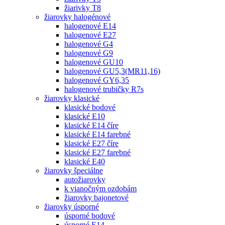
žiarivky T8
žiarovky halogénové
halogenové E14
halogenové E27
halogenové G4
halogenové G9
halogenové GU10
halogenové GU5,3(MR11,16)
halogenové GY6,35
halogenové trubičky R7s
žiarovky klasické
klasické bodové
klasické E10
klasické E14 číre
klasické E14 farebné
klasické E27 číre
klasické E27 farebné
klasické E40
žiarovky špeciálne
autožiarovky
k vianočným ozdobám
žiarovky bajonetové
žiarovky úsporné
úsporné bodové
úsporné E14