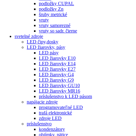
podložky CUPAL
podložky Zn
šruby metrické
vruty
vruty samorezné
vruty so sadr. čierne
svetelné zdroje
LED čipy,dosky
LED žiarovky, pásy
LED pásy
LED žiarovky E10
LED žiarovky E14
LED žiarovky E27
LED žiarovky G4
LED žiarovky G9
LED žiarovky GU10
LED žiarovky MR16
príslušenstvo k LED pásom
napájacie zdroje
programovateľné LED
trafá elektronické
zdroje LED
príslušenstvo
kondenzátory
objímky, pätice