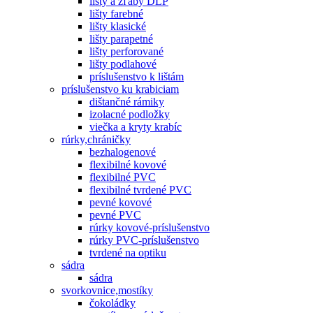
lišty a žľaby DLP
lišty farebné
lišty klasické
lišty parapetné
lišty perforované
lišty podlahové
príslušenstvo k lištám
príslušenstvo ku krabiciam
dištančné rámiky
izolacné podložky
viečka a kryty krabíc
rúrky,chráničky
bezhalogenové
flexibilné kovové
flexibilné PVC
flexibilné tvrdené PVC
pevné kovové
pevné PVC
rúrky kovové-príslušenstvo
rúrky PVC-príslušenstvo
tvrdené na optiku
sádra
sádra
svorkovnice,mostíky
čokoládky