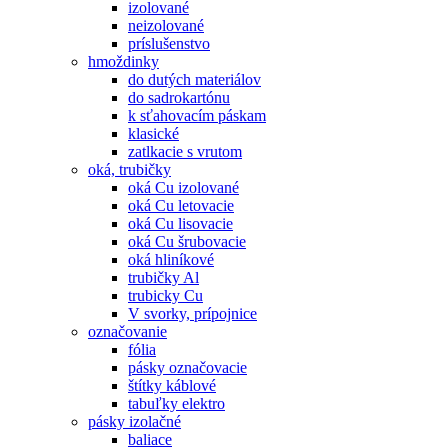
izolované
neizolované
príslušenstvo
hmoždinky
do dutých materiálov
do sadrokartónu
k sťahovacím páskam
klasické
zatlkacie s vrutom
oká, trubičky
oká Cu izolované
oká Cu letovacie
oká Cu lisovacie
oká Cu šrubovacie
oká hliníkové
trubičky Al
trubicky Cu
V svorky, prípojnice
označovanie
fólia
pásky označovacie
štítky káblové
tabuľky elektro
pásky izolačné
baliace