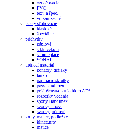
označovacie
PVC
text. a špec.
vulkanizačné
pásky sťahovacie
klasické
špeciálne
príchytky
káblové
s klinčekom
samolepiace
SONAP
upínací materiál
konzoly, držiaky
lanko
napínacie skrutky
pásy bandimex
príslušenstvo ku káblom AES
rozperky vedenia
spony Bandimex
svorky lanové
svorky prúdové
vruty, matice, podložky
klince,nity
matice