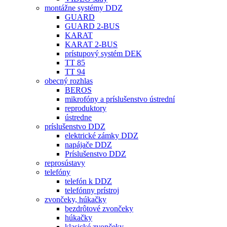
montážne systémy DDZ
GUARD
GUARD 2-BUS
KARAT
KARAT 2-BUS
prístupový systém DEK
TT 85
TT 94
obecný rozhlas
BEROS
mikrofóny a príslušenstvo ústrední
reproduktory
ústredne
príslušenstvo DDZ
elektrické zámky DDZ
napájače DDZ
Príslušenstvo DDZ
reprosústavy
telefóny
telefón k DDZ
telefónny prístroj
zvončeky, húkačky
bezdrôtové zvončeky
húkačky
klasické zvončeky