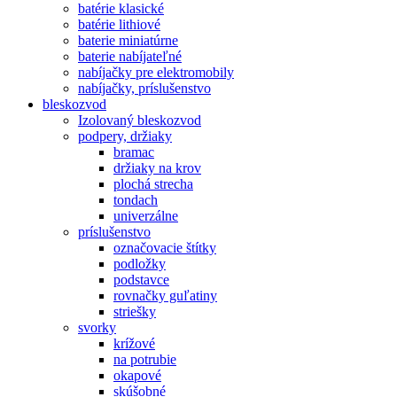
batérie klasické
batérie lithiové
baterie miniatúrne
baterie nabíjateľné
nabíjačky pre elektromobily
nabíjačky, príslušenstvo
bleskozvod
Izolovaný bleskozvod
podpery, držiaky
bramac
držiaky na krov
plochá strecha
tondach
univerzálne
príslušenstvo
označovacie štítky
podložky
podstavce
rovnačky guľatiny
striešky
svorky
krížové
na potrubie
okapové
skúšobné