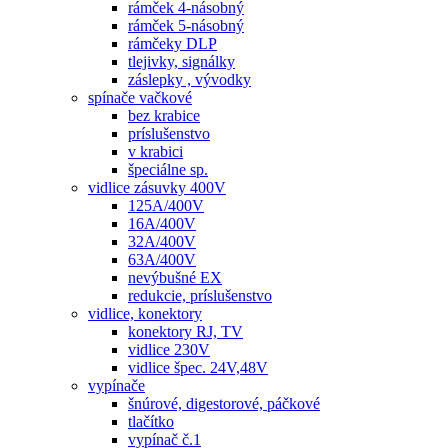
rámček 4-násobný
rámček 5-násobný
rámčeky DLP
tlejivky, signálky
záslepky , vývodky
spínače vačkové
bez krabice
príslušenstvo
v krabici
špeciálne sp.
vidlice zásuvky 400V
125A/400V
16A/400V
32A/400V
63A/400V
nevýbušné EX
redukcie, príslušenstvo
vidlice, konektory
konektory RJ, TV
vidlice 230V
vidlice špec. 24V,48V
vypínače
šnúrové, digestorové, páčkové
tlačítko
vypínač č.1