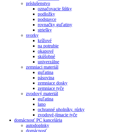
príslušenstvo
označovacie štítky
podložky
podstavce
rovnačky guľatiny
striešky
svorky
krížové
na potrubie
okapové
skúšobné
univerzálne
zemniaci materiál
guľatina
pásovina
zemniace dosky
zemniace tyče
zvodový materiál
guľatina
lano
ochranné uholníky. rúrky
zvodové-jímacie tyče
domácnosť PC kancelária
autodoplnky
domácnosť