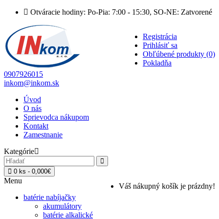
Otváracie hodiny: Po-Pia: 7:00 - 15:30, SO-NE: Zatvorené
Registrácia
Prihlásiť sa
Obľúbené produkty (0)
Pokladňa
0907926015
inkom@inkom.sk
Úvod
O nás
Sprievodca nákupom
Kontakt
Zamestnanie
Kategórie
0 ks - 0,000€
Menu
Váš nákupný košík je prázdny!
batérie nabíjačky
akumulátory
batérie alkalické