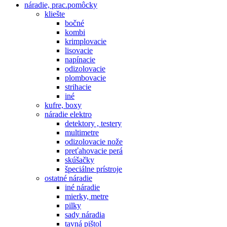
náradie, prac.pomôcky
kliešte
bočné
kombi
krimplovacie
lisovacie
napínacie
odizolovacie
plombovacie
strihacie
iné
kufre, boxy
náradie elektro
detektory , testery
multimetre
odizolovacie nože
preťahovacie perá
skúšačky
špeciálne prístroje
ostatné náradie
iné náradie
mierky, metre
pilky
sady náradia
tavná pištol