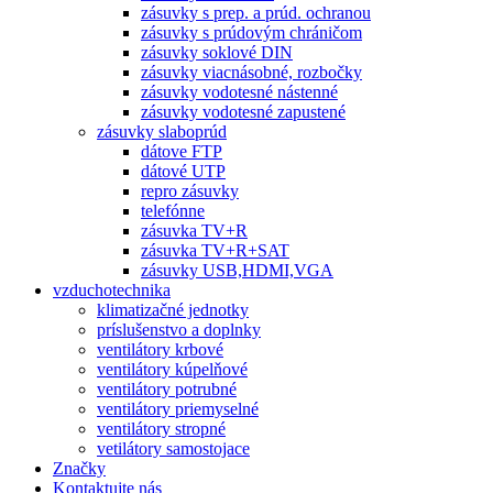
zásuvky s prep. a prúd. ochranou
zásuvky s prúdovým chráničom
zásuvky soklové DIN
zásuvky viacnásobné, rozbočky
zásuvky vodotesné nástenné
zásuvky vodotesné zapustené
zásuvky slaboprúd
dátove FTP
dátové UTP
repro zásuvky
telefónne
zásuvka TV+R
zásuvka TV+R+SAT
zásuvky USB,HDMI,VGA
vzduchotechnika
klimatizačné jednotky
príslušenstvo a doplnky
ventilátory krbové
ventilátory kúpelňové
ventilátory potrubné
ventilátory priemyselné
ventilátory stropné
vetilátory samostojace
Značky
Kontaktujte nás