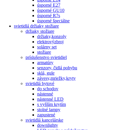
úsporné E27
úsporné GU10
úsporné R7s
úsporné špeciálne
svietidlá držiaky stožiare
držiaky stožiare
držiaky,konzoly
elektrovýzbroj
solárny set
stožiare
príslušenstvo svietidiel
armatúry
senzory, čidlá pohybu
sklá, gule
závesy,mriežky,kryty
svietidlá bytové
do schodov
nástenné
nástenné LED
s vyšším krytím
stolné lampy
zapustené
svietidlá kancelárske
downlighty