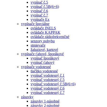
vypínač č.5
vypínač č.5B(6+6)
vypínač č.6
vypínač č.7
vypínače Ex
vypínače špeciálne
ovládače INELS
ovládače KAPPAK
ovládače rádiofrekvenčné
senzory pohybu
stmievače
žaluziové, kartové
vypínače ťahové, šporákové
vypínač šporákový
vypínač ťahový
vypínače vodotesné
tlačítko vodotesné
vypínač vodotesný č.1
vypínač vodotesný č.5
vypínač vodotesný č.5B(6+6)
vypínač vodotesný č.6
vypínač vodotesný č.7
zásuvky
zásuvky 1-násobné
zásuvky 2-násobné