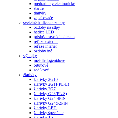
predradníky elektronické
štartre
tlmivky
zapaľovače
svetelné hadice a ozdoby
ozdoby na stĺpy
hadice LED
príslušenstvo k hadiciam
reťaze exterier
reťaze interier
ozdoby iné
výbojky
metalhalogenidové
ortuťové
sodíkové
žiarivky
žiarivky 2G10
žiarivky 2G11(PL-L)
žiarivky 2G7
žiarivky G23(PL-S)
žiarivky G24-4PIN
žiarivky G24d-2PIN
žiarivky LED
žiarivky špeciálne
žiarivky T5