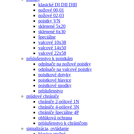
klasické DI DII DIII
nožové 00,01
nožové 02,03
poistky VN
sklenené 5x20
sklenené 6x30
špeciálne
valcové 10x38
valcové 14x50
valcové 22x58
príslušenstvo k poistkám
odpínače na nožové poistky
odpínače na valcové poistky
poistkové dotyky
poistkové hlavice
poistkové spodky
príslušenstvo
prúdové chrániče
chrániče 2-pólové 1N
chrániče 4-pólové 3N
chrániče špeciálne 4P
oblúková ochrana
príslušenstvo k chráničom
signalizácia, ovládanie
hlavice otočné