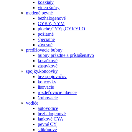
koaxialy
video šnúry
medené pevné
bezhalogenové
CYKY, NYM
ploché,CYYp,CYKYLO
požiarné
špecialne
závesné
predlžovacie bubny
bubny prázdne a príslušenstvo
kosačkové
zásuvkové
spojky,koncovky
bez spojovačov
koncovky
lisovacie
rozdeľovacie hlavice
šrubovacie
vodiče
autovodice
bezhalogenové
lankové CYA
pevné CY
silikónové