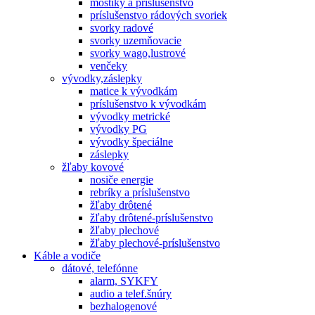
mostíky a príslušenstvo
príslušenstvo rádových svoriek
svorky radové
svorky uzemňovacie
svorky wago,lustrové
venčeky
vývodky,záslepky
matice k vývodkám
príslušenstvo k vývodkám
vývodky metrické
vývodky PG
vývodky špeciálne
záslepky
žľaby kovové
nosiče energie
rebríky a príslušenstvo
žľaby drôtené
žľaby drôtené-príslušenstvo
žľaby plechové
žľaby plechové-príslušenstvo
Káble a vodiče
dátové, telefónne
alarm, SYKFY
audio a telef.šnúry
bezhalogenové