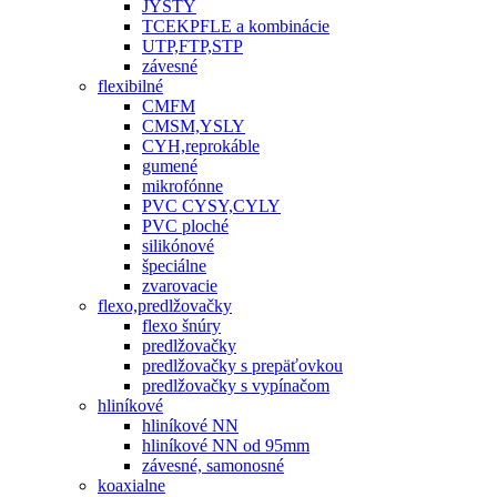
JYSTY
TCEKPFLE a kombinácie
UTP,FTP,STP
závesné
flexibilné
CMFM
CMSM,YSLY
CYH,reprokáble
gumené
mikrofónne
PVC CYSY,CYLY
PVC ploché
silikónové
špeciálne
zvarovacie
flexo,predlžovačky
flexo šnúry
predlžovačky
predlžovačky s prepäťovkou
predlžovačky s vypínačom
hliníkové
hliníkové NN
hliníkové NN od 95mm
závesné, samonosné
koaxialne