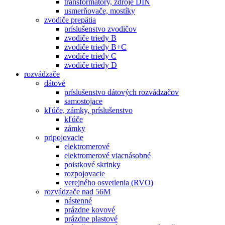
transformátory, zdroje DIN
usmerňovače, mostíky
zvodiče prepätia
príslušenstvo zvodičov
zvodiče triedy B
zvodiče triedy B+C
zvodiče triedy C
zvodiče triedy D
rozvádzače
dátové
príslušenstvo dátových rozvádzačov
samostojace
kľúče, zámky, príslušenstvo
kľúče
zámky
pripojovacie
elektromerové
elektromerové viacnásobné
poistkové skrinky
rozpojovacie
verejného osvetlenia (RVO)
rozvádzače nad 56M
nástenné
prázdne kovové
prázdne plastové