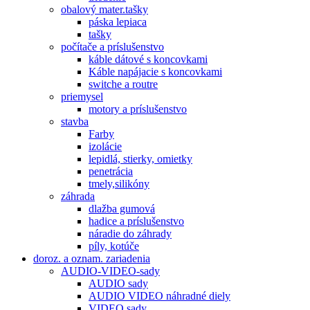
obalový mater.tašky
páska lepiaca
tašky
počítače a príslušenstvo
káble dátové s koncovkami
Káble napájacie s koncovkami
switche a routre
priemysel
motory a príslušenstvo
stavba
Farby
izolácie
lepidlá, stierky, omietky
penetrácia
tmely,silikóny
záhrada
dlažba gumová
hadice a príslušenstvo
náradie do záhrady
píly, kotúče
doroz. a oznam. zariadenia
AUDIO-VIDEO-sady
AUDIO sady
AUDIO VIDEO náhradné diely
VIDEO sady