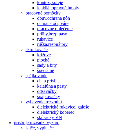
kontox, spreje
lepidlá, opravné hmoty
pracovné pomôcky
obuv,ochrana nôh
ochrana očí,tváre
pracovné oblečenie
prilby,bezp.pásy
rukavice
rúška,respirátory
skrutkovače
krížové
ploché
sady a bity
špeciálne
spájkovanie
cín a prísl.
kalafúna a pasty
odsávačky
spájkovačky
vybavenie rozvodní
dielektrické rukavice, galoše
dielektrický koberec
skúšačky VN
prístroje rozvádz. výzbroj
ističe, vypínače