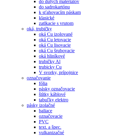
do dutých materiálov
do sadrokartónu
k sťahovacím páskam
klasické
zatlkacie s vrutom
oká, trubičky
oká Cu izolované
oká Cu letovacie
oká Cu lisovacie
oká Cu šrubovacie
oká hliníkové
trubičky Al
trubicky Cu
V svorky, prípojnice
označovanie
fólia
pásky označovacie
štítky káblové
tabuľky elektro
pásky izolačné
baliace
označovacie
PVC
text. a špec.
vulkanizačné