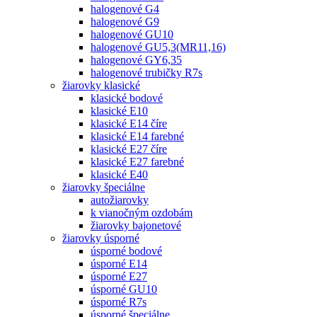
halogenové G4
halogenové G9
halogenové GU10
halogenové GU5,3(MR11,16)
halogenové GY6,35
halogenové trubičky R7s
žiarovky klasické
klasické bodové
klasické E10
klasické E14 číre
klasické E14 farebné
klasické E27 číre
klasické E27 farebné
klasické E40
žiarovky špeciálne
autožiarovky
k vianočným ozdobám
žiarovky bajonetové
žiarovky úsporné
úsporné bodové
úsporné E14
úsporné E27
úsporné GU10
úsporné R7s
úsporné špeciálne