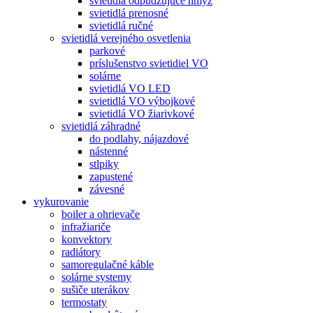
svietidlá odpudzujúce hmyz
svietidlá prenosné
svietidlá ručné
svietidlá verejného osvetlenia
parkové
príslušenstvo svietidiel VO
solárne
svietidlá VO LED
svietidlá VO výbojkové
svietidlá VO žiarivkové
svietidlá záhradné
do podlahy, nájazdové
nástenné
stlpiky
zapustené
závesné
vykurovanie
boiler a ohrievače
infražiariče
konvektory
radiátory
samoregulačné káble
solárne systemy
sušiče uterákov
termostaty