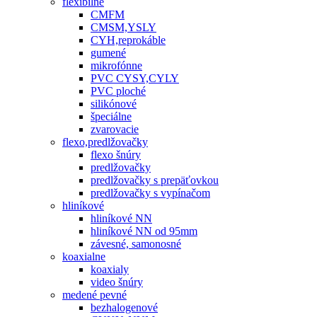
flexibilné
CMFM
CMSM,YSLY
CYH,reprokáble
gumené
mikrofónne
PVC CYSY,CYLY
PVC ploché
silikónové
špeciálne
zvarovacie
flexo,predlžovačky
flexo šnúry
predlžovačky
predlžovačky s prepäťovkou
predlžovačky s vypínačom
hliníkové
hliníkové NN
hliníkové NN od 95mm
závesné, samonosné
koaxialne
koaxialy
video šnúry
medené pevné
bezhalogenové