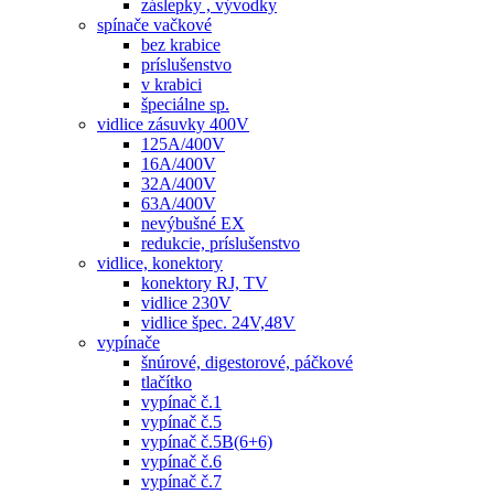
záslepky , vývodky
spínače vačkové
bez krabice
príslušenstvo
v krabici
špeciálne sp.
vidlice zásuvky 400V
125A/400V
16A/400V
32A/400V
63A/400V
nevýbušné EX
redukcie, príslušenstvo
vidlice, konektory
konektory RJ, TV
vidlice 230V
vidlice špec. 24V,48V
vypínače
šnúrové, digestorové, páčkové
tlačítko
vypínač č.1
vypínač č.5
vypínač č.5B(6+6)
vypínač č.6
vypínač č.7