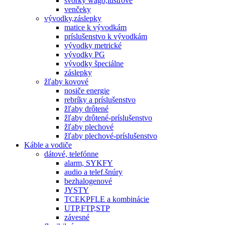
svorky wago,lustrové
venčeky
vývodky,záslepky
matice k vývodkám
príslušenstvo k vývodkám
vývodky metrické
vývodky PG
vývodky špeciálne
záslepky
žľaby kovové
nosiče energie
rebríky a príslušenstvo
žľaby drôtené
žľaby drôtené-príslušenstvo
žľaby plechové
žľaby plechové-príslušenstvo
Káble a vodiče
dátové, telefónne
alarm, SYKFY
audio a telef.šnúry
bezhalogenové
JYSTY
TCEKPFLE a kombinácie
UTP,FTP,STP
závesné