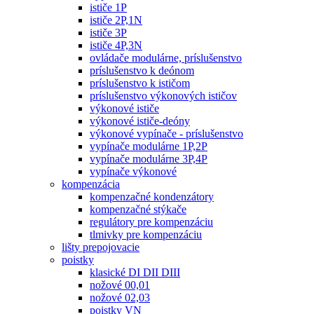
ističe 1P
ističe 2P,1N
ističe 3P
ističe 4P,3N
ovládače modulárne, príslušenstvo
príslušenstvo k deónom
príslušenstvo k ističom
príslušenstvo výkonových ističov
výkonové ističe
výkonové ističe-deóny
výkonové vypínače - príslušenstvo
vypínače modulárne 1P,2P
vypínače modulárne 3P,4P
vypínače výkonové
kompenzácia
kompenzačné kondenzátory
kompenzačné stýkače
regulátory pre kompenzáciu
tlmivky pre kompenzáciu
lišty prepojovacie
poistky
klasické DI DII DIII
nožové 00,01
nožové 02,03
poistky VN