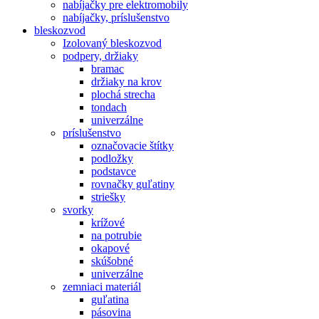
nabíjačky pre elektromobily
nabíjačky, príslušenstvo
bleskozvod
Izolovaný bleskozvod
podpery, držiaky
bramac
držiaky na krov
plochá strecha
tondach
univerzálne
príslušenstvo
označovacie štítky
podložky
podstavce
rovnačky guľatiny
striešky
svorky
krížové
na potrubie
okapové
skúšobné
univerzálne
zemniaci materiál
guľatina
pásovina