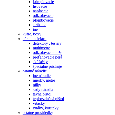
krimplovacie
lisovacie
napínacie
odizolovacie
plombovacie
strihacie
iné
kufre, boxy
náradie elektro
detektory , testery
multimetre
odizolovacie nože
preťahovacie perá
skúšačky
špeciálne prístroje
ostatné náradie
iné náradie
mierky, metre
pilky
sady náradia
tavná pištol
teplovzdušná pištol
vrtačky
vrtáky, korunky
ostatné prostriedky