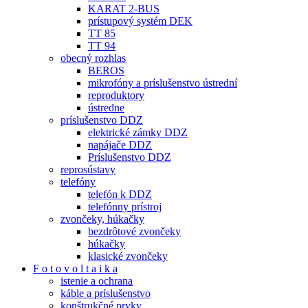
KARAT 2-BUS
prístupový systém DEK
TT 85
TT 94
obecný rozhlas
BEROS
mikrofóny a príslušenstvo ústrední
reproduktory
ústredne
príslušenstvo DDZ
elektrické zámky DDZ
napájače DDZ
Príslušenstvo DDZ
reprosústavy
telefóny
telefón k DDZ
telefónny prístroj
zvončeky, húkačky
bezdrôtové zvončeky
húkačky
klasické zvončeky
F o t o v o l t a i k a
istenie a ochrana
káble a príslušenstvo
konštrukčné prvky