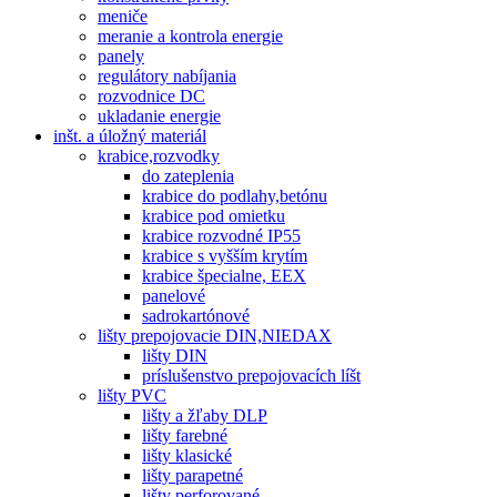
meniče
meranie a kontrola energie
panely
regulátory nabíjania
rozvodnice DC
ukladanie energie
inšt. a úložný materiál
krabice,rozvodky
do zateplenia
krabice do podlahy,betónu
krabice pod omietku
krabice rozvodné IP55
krabice s vyšším krytím
krabice špecialne, EEX
panelové
sadrokartónové
lišty prepojovacie DIN,NIEDAX
lišty DIN
príslušenstvo prepojovacích líšt
lišty PVC
lišty a žľaby DLP
lišty farebné
lišty klasické
lišty parapetné
lišty perforované