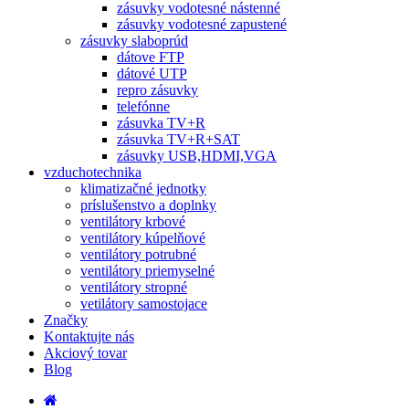
zásuvky vodotesné nástenné
zásuvky vodotesné zapustené
zásuvky slaboprúd
dátove FTP
dátové UTP
repro zásuvky
telefónne
zásuvka TV+R
zásuvka TV+R+SAT
zásuvky USB,HDMI,VGA
vzduchotechnika
klimatizačné jednotky
príslušenstvo a doplnky
ventilátory krbové
ventilátory kúpelňové
ventilátory potrubné
ventilátory priemyselné
ventilátory stropné
vetilátory samostojace
Značky
Kontaktujte nás
Akciový tovar
Blog