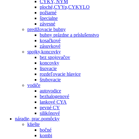
CYKY, NYM
ploché,CYYp,CYKYLO
požiarné
špecialne
závesné
predlžovacie bubny
bubny prázdne a príslušenstvo
kosačkové
zásuvkové
spojky,koncovky
bez spojovačov
koncovky
lisovacie
rozdeľovacie hlavice
šrubovacie
vodiče
autovodice
bezhalogenové
lankové CYA
pevné CY
silikónové
náradie, prac.pomôcky
kliešte
bočné
kombi