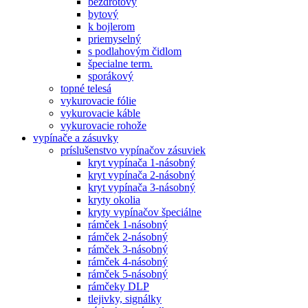
bezdrôtový
bytový
k bojlerom
priemyselný
s podlahovým čidlom
špecialne term.
sporákový
topné telesá
vykurovacie fólie
vykurovacie káble
vykurovacie rohože
vypínače a zásuvky
príslušenstvo vypínačov zásuviek
kryt vypínača 1-násobný
kryt vypínača 2-násobný
kryt vypínača 3-násobný
kryty okolia
kryty vypínačov špeciálne
rámček 1-násobný
rámček 2-násobný
rámček 3-násobný
rámček 4-násobný
rámček 5-násobný
rámčeky DLP
tlejivky, signálky