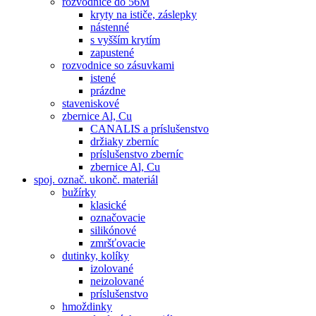
rozvodnice do 56M
kryty na ističe, záslepky
nástenné
s vyšším krytím
zapustené
rozvodnice so zásuvkami
istené
prázdne
staveniskové
zbernice Al, Cu
CANALIS a príslušenstvo
držiaky zberníc
príslušenstvo zberníc
zbernice Al, Cu
spoj. označ. ukonč. materiál
bužírky
klasické
označovacie
silikónové
zmršťovacie
dutinky, kolíky
izolované
neizolované
príslušenstvo
hmoždinky