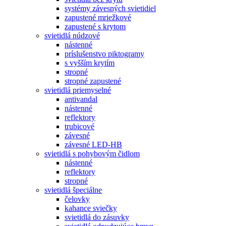
systémy závesných svietidiel
zapustené mriežkové
zapustené s krytom
svietidlá núdzové
nástenné
príslušenstvo piktogramy
s vyšším krytím
stropné
stropné zapustené
svietidlá priemyselné
antivandal
nástenné
reflektory
trubicové
závesné
závesné LED-HB
svietidlá s pohybovým čidlom
nástenné
reflektory
stropné
svietidlá špeciálne
čelovky
kahance sviečky
svietidlá do zásuvky