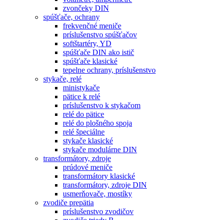
zvončeky DIN
spúšťače, ochrany
frekvenčné meniče
príslušenstvo spúšťačov
softštartéry, YD
spúšťače DIN ako istič
spúšťače klasické
tepelne ochrany, príslušenstvo
stykače, relé
ministykače
pätice k relé
príslušenstvo k stykačom
relé do pätice
relé do plošného spoja
relé špeciálne
stykače klasické
stykače modulárne DIN
transformátory, zdroje
prúdové meniče
transformátory klasické
transformátory, zdroje DIN
usmerňovače, mostíky
zvodiče prepätia
príslušenstvo zvodičov