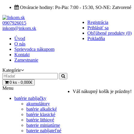
Otváracie hodiny: Po-Pia: 7:00 - 15:30, SO-NE: Zatvorené
Registrácia
0907926015
Prihlásiť sa
inkom@inkom.sk
Obľúbené produkty (0)
Úvod
Pokladňa
O nás
Sprievodca nákupom
Kontakt
Zamestnanie
Kategórie
0 ks - 0,000€
Menu
Váš nákupný košík je prázdny!
batérie nabíjačky
akumulátory
batérie alkalické
batérie klasické
batérie lithiové
baterie miniatúrne
baterie nabíjateľné