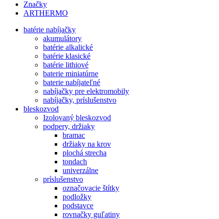
Značky
ARTHERMO
batérie nabíjačky
akumulátory
batérie alkalické
batérie klasické
batérie lithiové
baterie miniatúrne
baterie nabíjateľné
nabíjačky pre elektromobily
nabíjačky, príslušenstvo
bleskozvod
Izolovaný bleskozvod
podpery, držiaky
bramac
držiaky na krov
plochá strecha
tondach
univerzálne
príslušenstvo
označovacie štítky
podložky
podstavce
rovnačky guľatiny