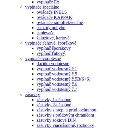
vypínače Ex
vypínače špeciálne
ovládače INELS
ovládače KAPPAK
ovládače rádiofrekvenčné
senzory pohybu
stmievače
žaluziové, kartové
vypínače ťahové, šporákové
vypínač šporákový
vypínač ťahový
vypínače vodotesné
tlačítko vodotesné
vypínač vodotesný č.1
vypínač vodotesný č.5
vypínač vodotesný č.5B(6+6)
vypínač vodotesný č.6
vypínač vodotesný č.7
zásuvky
zásuvky 1-násobné
zásuvky 2-násobné
zásuvky s prep. a prúd. ochranou
zásuvky s prúdovým chráničom
zásuvky soklové DIN
zásuvky viacnásobné, rozbočky