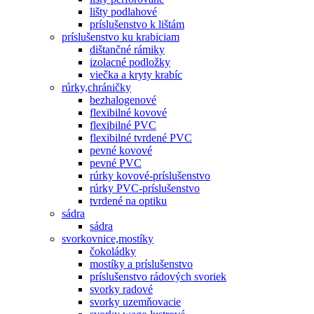
lišty podlahové
príslušenstvo k lištám
príslušenstvo ku krabiciam
dištančné rámiky
izolacné podložky
viečka a kryty krabíc
rúrky,chráničky
bezhalogenové
flexibilné kovové
flexibilné PVC
flexibilné tvrdené PVC
pevné kovové
pevné PVC
rúrky kovové-príslušenstvo
rúrky PVC-príslušenstvo
tvrdené na optiku
sádra
sádra
svorkovnice,mostíky
čokoládky
mostíky a príslušenstvo
príslušenstvo rádových svoriek
svorky radové
svorky uzemňovacie