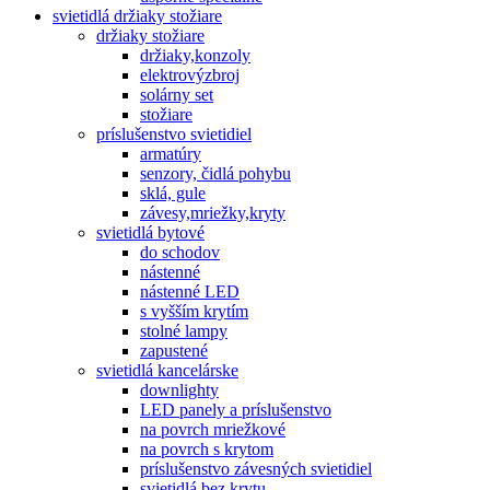
svietidlá držiaky stožiare
držiaky stožiare
držiaky,konzoly
elektrovýzbroj
solárny set
stožiare
príslušenstvo svietidiel
armatúry
senzory, čidlá pohybu
sklá, gule
závesy,mriežky,kryty
svietidlá bytové
do schodov
nástenné
nástenné LED
s vyšším krytím
stolné lampy
zapustené
svietidlá kancelárske
downlighty
LED panely a príslušenstvo
na povrch mriežkové
na povrch s krytom
príslušenstvo závesných svietidiel
svietidlá bez krytu