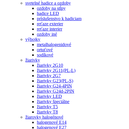
svetelné hadice a ozdoby
ozdoby na stĺpy
hadice LED
príslušenstvo k hadiciam
reťaze exterier
reťaze interier
ozdoby iné
výbojky
metalhalogenidové
ortuťové
sodíkové
žiarivky
žiarivky 2G10
žiarivky 2G11(PL-L)
žiarivky 2G7
žiarivky G23(PL-S)
žiarivky G24-4PIN
žiarivky G24d-2PIN
žiarivky LED
žiarivky špeciálne
žiarivky T5
žiarivky T8
žiarovky halogénové
halogenové E14
halogenové E27