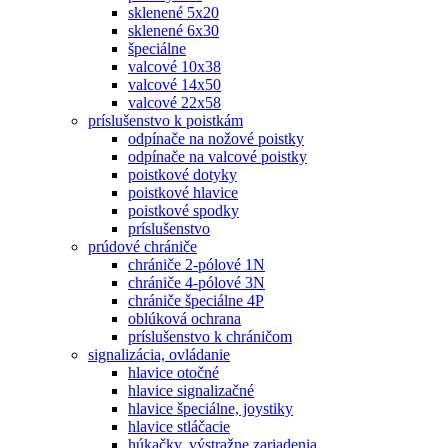
sklenené 5x20
sklenené 6x30
špeciálne
valcové 10x38
valcové 14x50
valcové 22x58
príslušenstvo k poistkám
odpínače na nožové poistky
odpínače na valcové poistky
poistkové dotyky
poistkové hlavice
poistkové spodky
príslušenstvo
prúdové chrániče
chrániče 2-pólové 1N
chrániče 4-pólové 3N
chrániče špeciálne 4P
oblúková ochrana
príslušenstvo k chráničom
signalizácia, ovládanie
hlavice otočné
hlavice signalizačné
hlavice špeciálne, joystiky
hlavice stláčacie
húkačky, výstražne zariadenia