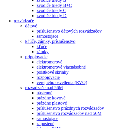
zvodiče triedy B
zvodiče triedy B+C
zvodiče triedy C
zvodiče triedy D
rozvádzače
dátové
príslušenstvo dátových rozvádzačov
samostojace
kľúče, zámky, príslušenstvo
kľúče
zámky
pripojovacie
elektromerové
elektromerové viacnásobné
poistkové skrinky
rozpojovacie
verejného osvetlenia (RVO)
rozvádzače nad 56M
nástenné
prázdne kovové
prázdne plastové
príslušenstvo prázdnych rozvádzačov
príslušenstvo rozvádzačov nad 56M
samostojace
zapustené