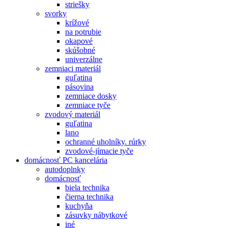
striešky
svorky
krížové
na potrubie
okapové
skúšobné
univerzálne
zemniaci materiál
guľatina
pásovina
zemniace dosky
zemniace tyče
zvodový materiál
guľatina
lano
ochranné uholníky. rúrky
zvodové-jímacie tyče
domácnosť PC kancelária
autodoplnky
domácnosť
biela technika
čierna technika
kuchyňa
zásuvky nábytkové
iné