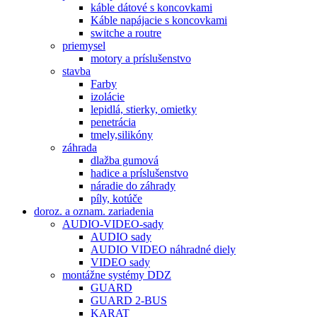
káble dátové s koncovkami
Káble napájacie s koncovkami
switche a routre
priemysel
motory a príslušenstvo
stavba
Farby
izolácie
lepidlá, stierky, omietky
penetrácia
tmely,silikóny
záhrada
dlažba gumová
hadice a príslušenstvo
náradie do záhrady
píly, kotúče
doroz. a oznam. zariadenia
AUDIO-VIDEO-sady
AUDIO sady
AUDIO VIDEO náhradné diely
VIDEO sady
montážne systémy DDZ
GUARD
GUARD 2-BUS
KARAT