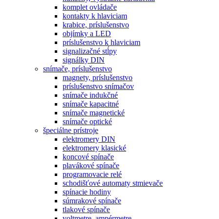
komplet ovládače
kontakty k hlaviciam
krabice, príslušenstvo
objímky a LED
príslušenstvo k hlaviciam
signalizačné stĺpy
signálky DIN
snímače, príslušenstvo
magnety, príslušenstvo
príslušenstvo snímačov
snímače indukčné
snímače kapacitné
snímače magnetické
snímače optické
špeciálne prístroje
elektromery DIN
elektromery klasické
koncové spínače
plavákové spínače
programovacie relé
schodišťové automaty stmievače
spínacie hodiny
súmrakové spínače
tlakové spínače
voltmetre, ampérmetre