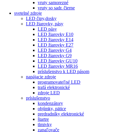
vruty samorezné
vruty so sadr. čierne
svetelné zdroje
LED čipy,dosky
LED žiarovky, pásy
LED pásy
LED žiarovky E10
LED žiarovky E14
LED žiarovky E27
LED žiarovky G4
LED žiarovky G9
LED žiarovky GU10
LED žiarovky MR16
príslušenstvo k LED pásom
napájacie zdroje
programovateľné LED
trafá elektronické
zdroje LED
príslušenstvo
kondenzátory
objímky, pätice
predradníky elektronické
štartre
tlmivky
zapaľovače