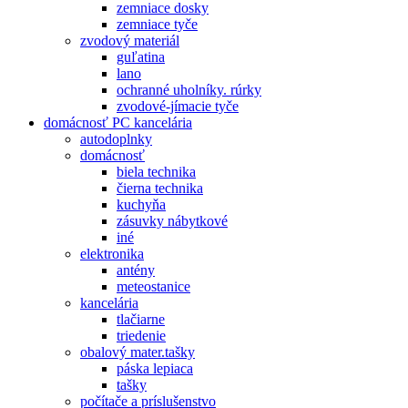
zemniace dosky
zemniace tyče
zvodový materiál
guľatina
lano
ochranné uholníky. rúrky
zvodové-jímacie tyče
domácnosť PC kancelária
autodoplnky
domácnosť
biela technika
čierna technika
kuchyňa
zásuvky nábytkové
iné
elektronika
antény
meteostanice
kancelária
tlačiarne
triedenie
obalový mater.tašky
páska lepiaca
tašky
počítače a príslušenstvo