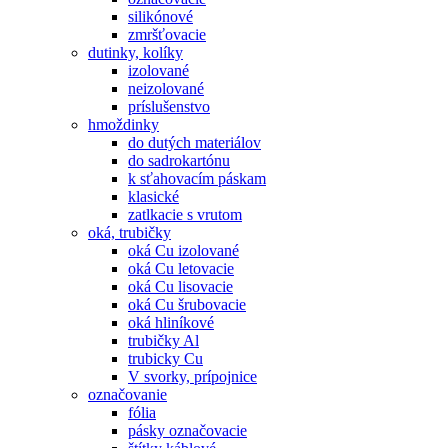
silikónové
zmršťovacie
dutinky, kolíky
izolované
neizolované
príslušenstvo
hmoždinky
do dutých materiálov
do sadrokartónu
k sťahovacím páskam
klasické
zatlkacie s vrutom
oká, trubičky
oká Cu izolované
oká Cu letovacie
oká Cu lisovacie
oká Cu šrubovacie
oká hliníkové
trubičky Al
trubicky Cu
V svorky, prípojnice
označovanie
fólia
pásky označovacie