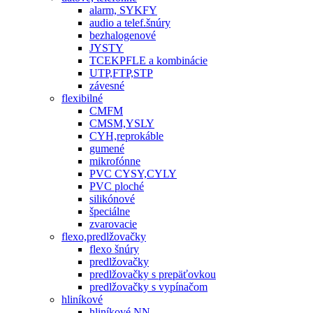
alarm, SYKFY
audio a telef.šnúry
bezhalogenové
JYSTY
TCEKPFLE a kombinácie
UTP,FTP,STP
závesné
flexibilné
CMFM
CMSM,YSLY
CYH,reprokáble
gumené
mikrofónne
PVC CYSY,CYLY
PVC ploché
silikónové
špeciálne
zvarovacie
flexo,predlžovačky
flexo šnúry
predlžovačky
predlžovačky s prepäťovkou
predlžovačky s vypínačom
hliníkové
hliníkové NN