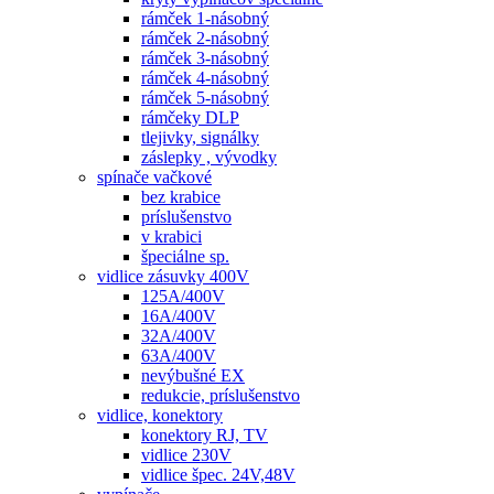
rámček 1-násobný
rámček 2-násobný
rámček 3-násobný
rámček 4-násobný
rámček 5-násobný
rámčeky DLP
tlejivky, signálky
záslepky , vývodky
spínače vačkové
bez krabice
príslušenstvo
v krabici
špeciálne sp.
vidlice zásuvky 400V
125A/400V
16A/400V
32A/400V
63A/400V
nevýbušné EX
redukcie, príslušenstvo
vidlice, konektory
konektory RJ, TV
vidlice 230V
vidlice špec. 24V,48V