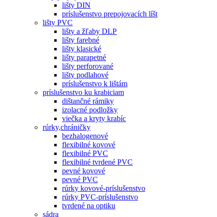
lišty DIN
príslušenstvo prepojovacích líšt
lišty PVC
lišty a žľaby DLP
lišty farebné
lišty klasické
lišty parapetné
lišty perforované
lišty podlahové
príslušenstvo k lištám
príslušenstvo ku krabiciam
dištančné rámiky
izolacné podložky
viečka a kryty krabíc
rúrky,chráničky
bezhalogenové
flexibilné kovové
flexibilné PVC
flexibilné tvrdené PVC
pevné kovové
pevné PVC
rúrky kovové-príslušenstvo
rúrky PVC-príslušenstvo
tvrdené na optiku
sádra