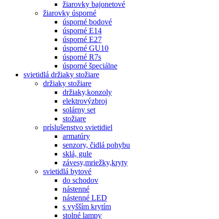
žiarovky bajonetové
žiarovky úsporné
úsporné bodové
úsporné E14
úsporné E27
úsporné GU10
úsporné R7s
úsporné špeciálne
svietidlá držiaky stožiare
držiaky stožiare
držiaky,konzoly
elektrovýzbroj
solárny set
stožiare
príslušenstvo svietidiel
armatúry
senzory, čidlá pohybu
sklá, gule
závesy,mriežky,kryty
svietidlá bytové
do schodov
nástenné
nástenné LED
s vyšším krytím
stolné lampy