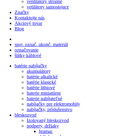
ventilátory stropné
vetilátory samostojace
Značky
Kontaktujte nás
Akciový tovar
Blog
spoj. označ. ukonč. materiál
označovanie
štítky káblové
batérie nabíjačky
akumulátory
batérie alkalické
batérie klasické
batérie lithiové
baterie miniatúrne
baterie nabíjateľné
nabíjačky pre elektromobily
nabíjačky, príslušenstvo
bleskozvod
Izolovaný bleskozvod
podpery, držiaky
bramac