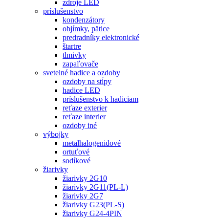
zdroje LED
príslušenstvo
kondenzátory
objímky, pätice
predradníky elektronické
štartre
tlmivky
zapaľovače
svetelné hadice a ozdoby
ozdoby na stĺpy
hadice LED
príslušenstvo k hadiciam
reťaze exterier
reťaze interier
ozdoby iné
výbojky
metalhalogenidové
ortuťové
sodíkové
žiarivky
žiarivky 2G10
žiarivky 2G11(PL-L)
žiarivky 2G7
žiarivky G23(PL-S)
žiarivky G24-4PIN