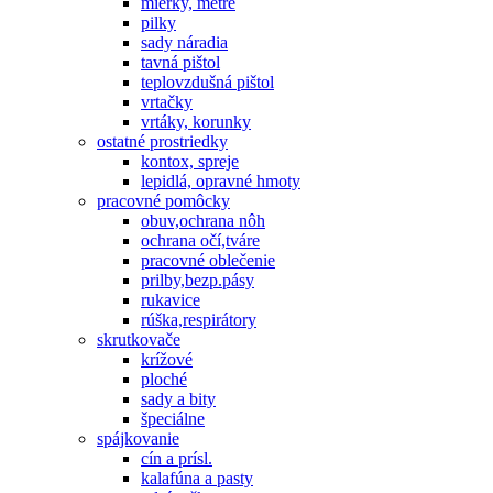
mierky, metre
pilky
sady náradia
tavná pištol
teplovzdušná pištol
vrtačky
vrtáky, korunky
ostatné prostriedky
kontox, spreje
lepidlá, opravné hmoty
pracovné pomôcky
obuv,ochrana nôh
ochrana očí,tváre
pracovné oblečenie
prilby,bezp.pásy
rukavice
rúška,respirátory
skrutkovače
krížové
ploché
sady a bity
špeciálne
spájkovanie
cín a prísl.
kalafúna a pasty