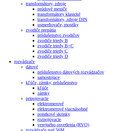
transformátory, zdroje
prúdové meniče
transformátory klasické
transformátory, zdroje DIN
usmerňovače, mostíky
zvodiče prepätia
príslušenstvo zvodičov
zvodiče triedy B
zvodiče triedy B+C
zvodiče triedy C
zvodiče triedy D
rozvádzače
dátové
príslušenstvo dátových rozvádzačov
samostojace
kľúče, zámky, príslušenstvo
kľúče
zámky
pripojovacie
elektromerové
elektromerové viacnásobné
poistkové skrinky
rozpojovacie
verejného osvetlenia (RVO)
rozvádzače nad 56M