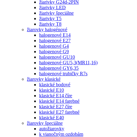
žiarivky G24d-2PIN
žiarivky LED
žiarivky špeciálne
žiarivky T5
žiarivky T8
žiarovky halogénové
halogenové E14
halogenové E27
halogenové G4
halogenové G9
halogenové GU10
halogenové GU5,3(MR11,16)
halogenové GY6,35
halogenové trubičky R7s
žiarovky klasické
klasické bodové
klasické E10
klasické E14 číre
klasické E14 farebné
klasické E27 číre
klasické E27 farebné
klasické E40
žiarovky špeciálne
autožiarovky
k vianočným ozdobám