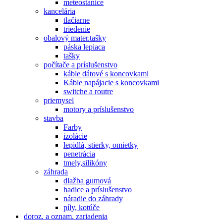
meteostanice
kancelária
tlačiarne
triedenie
obalový mater.tašky
páska lepiaca
tašky
počítače a príslušenstvo
káble dátové s koncovkami
Káble napájacie s koncovkami
switche a routre
priemysel
motory a príslušenstvo
stavba
Farby
izolácie
lepidlá, stierky, omietky
penetrácia
tmely,silikóny
záhrada
dlažba gumová
hadice a príslušenstvo
náradie do záhrady
píly, kotúče
doroz. a oznam. zariadenia