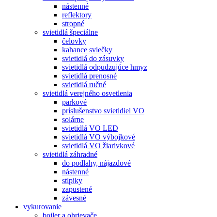
nástenné
reflektory
stropné
svietidlá špeciálne
čelovky
kahance sviečky
svietidlá do zásuvky
svietidlá odpudzujúce hmyz
svietidlá prenosné
svietidlá ručné
svietidlá verejného osvetlenia
parkové
príslušenstvo svietidiel VO
solárne
svietidlá VO LED
svietidlá VO výbojkové
svietidlá VO žiarivkové
svietidlá záhradné
do podlahy, nájazdové
nástenné
stlpiky
zapustené
závesné
vykurovanie
boiler a ohrievače