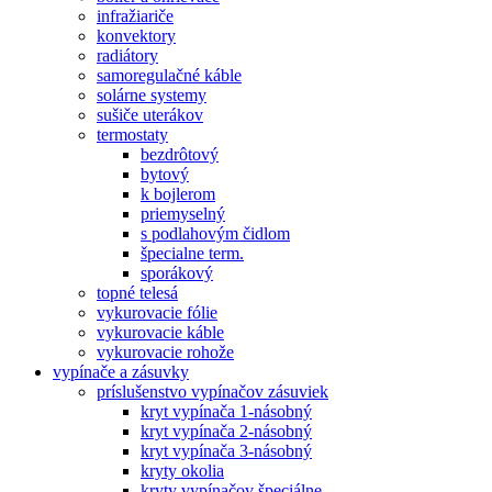
infražiariče
konvektory
radiátory
samoregulačné káble
solárne systemy
sušiče uterákov
termostaty
bezdrôtový
bytový
k bojlerom
priemyselný
s podlahovým čidlom
špecialne term.
sporákový
topné telesá
vykurovacie fólie
vykurovacie káble
vykurovacie rohože
vypínače a zásuvky
príslušenstvo vypínačov zásuviek
kryt vypínača 1-násobný
kryt vypínača 2-násobný
kryt vypínača 3-násobný
kryty okolia
kryty vypínačov špeciálne