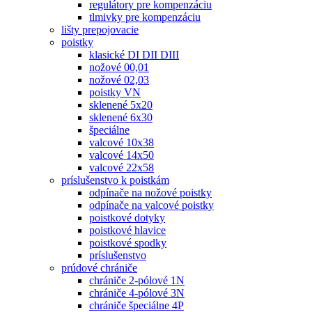
regulátory pre kompenzáciu
tlmivky pre kompenzáciu
lišty prepojovacie
poistky
klasické DI DII DIII
nožové 00,01
nožové 02,03
poistky VN
sklenené 5x20
sklenené 6x30
špeciálne
valcové 10x38
valcové 14x50
valcové 22x58
príslušenstvo k poistkám
odpínače na nožové poistky
odpínače na valcové poistky
poistkové dotyky
poistkové hlavice
poistkové spodky
príslušenstvo
prúdové chrániče
chrániče 2-pólové 1N
chrániče 4-pólové 3N
chrániče špeciálne 4P