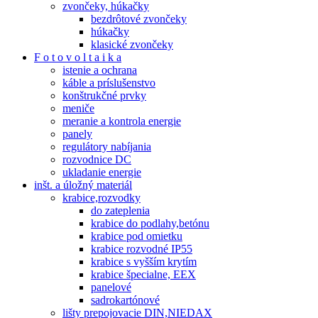
zvončeky, húkačky
bezdrôtové zvončeky
húkačky
klasické zvončeky
F o t o v o l t a i k a
istenie a ochrana
káble a príslušenstvo
konštrukčné prvky
meniče
meranie a kontrola energie
panely
regulátory nabíjania
rozvodnice DC
ukladanie energie
inšt. a úložný materiál
krabice,rozvodky
do zateplenia
krabice do podlahy,betónu
krabice pod omietku
krabice rozvodné IP55
krabice s vyšším krytím
krabice špecialne, EEX
panelové
sadrokartónové
lišty prepojovacie DIN,NIEDAX