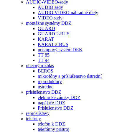
AUDIO-VIDEO-sady
AUDIO sady
AUDIO VIDEO náhradné diely
VIDEO sady
montážne systémy DDZ
GUARD
GUARD 2-BUS
KARAT
KARAT 2-BUS
prístupový systém DEK
TT 85
TT 94
obecný rozhlas
BEROS
mikrofóny a príslušenstvo ústrední
reproduktory
ústredne
príslušenstvo DDZ
elektrické zámky DDZ
napájače DDZ
Príslušenstvo DDZ
reprosústavy
telefóny
telefón k DDZ
telefónny prístroj