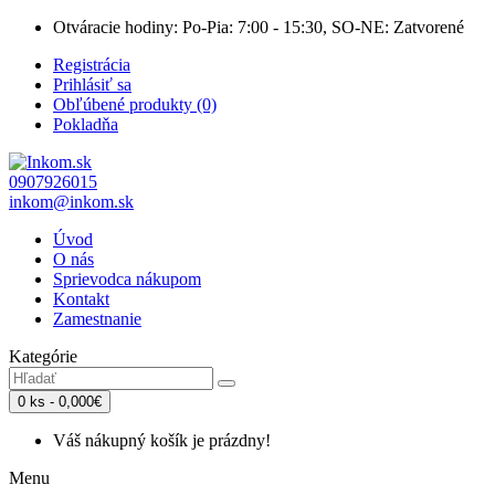
Otváracie hodiny: Po-Pia: 7:00 - 15:30, SO-NE: Zatvorené
Registrácia
Prihlásiť sa
Obľúbené produkty (0)
Pokladňa
0907926015
inkom@inkom.sk
Úvod
O nás
Sprievodca nákupom
Kontakt
Zamestnanie
Kategórie
0 ks - 0,000€
Váš nákupný košík je prázdny!
Menu