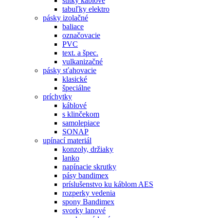
štítky káblové
tabuľky elektro
pásky izolačné
baliace
označovacie
PVC
text. a špec.
vulkanizačné
pásky sťahovacie
klasické
špeciálne
príchytky
káblové
s klinčekom
samolepiace
SONAP
upínací materiál
konzoly, držiaky
lanko
napínacie skrutky
pásy bandimex
príslušenstvo ku káblom AES
rozperky vedenia
spony Bandimex
svorky lanové