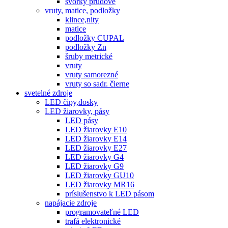
svorky prúdové
vruty, matice, podložky
klince,nity
matice
podložky CUPAL
podložky Zn
šruby metrické
vruty
vruty samorezné
vruty so sadr. čierne
svetelné zdroje
LED čipy,dosky
LED žiarovky, pásy
LED pásy
LED žiarovky E10
LED žiarovky E14
LED žiarovky E27
LED žiarovky G4
LED žiarovky G9
LED žiarovky GU10
LED žiarovky MR16
príslušenstvo k LED pásom
napájacie zdroje
programovateľné LED
trafá elektronické