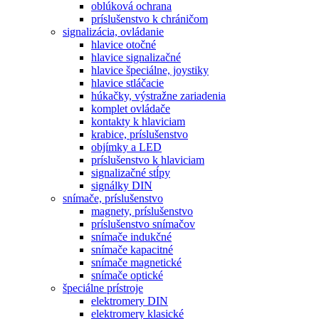
oblúková ochrana
príslušenstvo k chráničom
signalizácia, ovládanie
hlavice otočné
hlavice signalizačné
hlavice špeciálne, joystiky
hlavice stláčacie
húkačky, výstražne zariadenia
komplet ovládače
kontakty k hlaviciam
krabice, príslušenstvo
objímky a LED
príslušenstvo k hlaviciam
signalizačné stĺpy
signálky DIN
snímače, príslušenstvo
magnety, príslušenstvo
príslušenstvo snímačov
snímače indukčné
snímače kapacitné
snímače magnetické
snímače optické
špeciálne prístroje
elektromery DIN
elektromery klasické