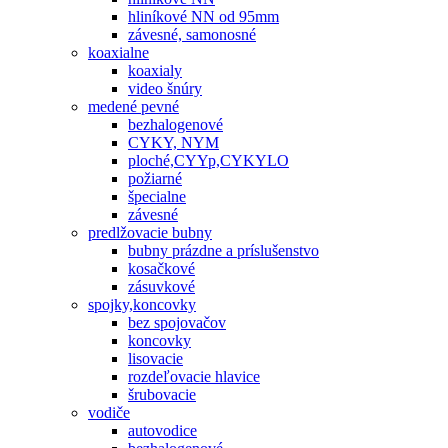
hliníkové NN od 95mm
závesné, samonosné
koaxialne
koaxialy
video šnúry
medené pevné
bezhalogenové
CYKY, NYM
ploché,CYYp,CYKYLO
požiarné
špecialne
závesné
predlžovacie bubny
bubny prázdne a príslušenstvo
kosačkové
zásuvkové
spojky,koncovky
bez spojovačov
koncovky
lisovacie
rozdeľovacie hlavice
šrubovacie
vodiče
autovodice