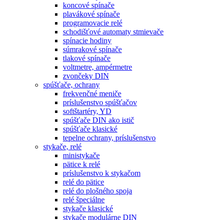
koncové spínače
plavákové spínače
programovacie relé
schodišťové automaty stmievače
spínacie hodiny
súmrakové spínače
tlakové spínače
voltmetre, ampérmetre
zvončeky DIN
spúšťače, ochrany
frekvenčné meniče
príslušenstvo spúšťačov
softštartéry, YD
spúšťače DIN ako istič
spúšťače klasické
tepelne ochrany, príslušenstvo
stykače, relé
ministykače
pätice k relé
príslušenstvo k stykačom
relé do pätice
relé do plošného spoja
relé špeciálne
stykače klasické
stykače modulárne DIN