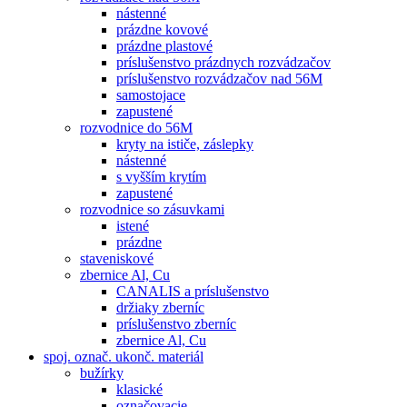
nástenné
prázdne kovové
prázdne plastové
príslušenstvo prázdnych rozvádzačov
príslušenstvo rozvádzačov nad 56M
samostojace
zapustené
rozvodnice do 56M
kryty na ističe, záslepky
nástenné
s vyšším krytím
zapustené
rozvodnice so zásuvkami
istené
prázdne
staveniskové
zbernice Al, Cu
CANALIS a príslušenstvo
držiaky zberníc
príslušenstvo zberníc
zbernice Al, Cu
spoj. označ. ukonč. materiál
bužírky
klasické
označovacie