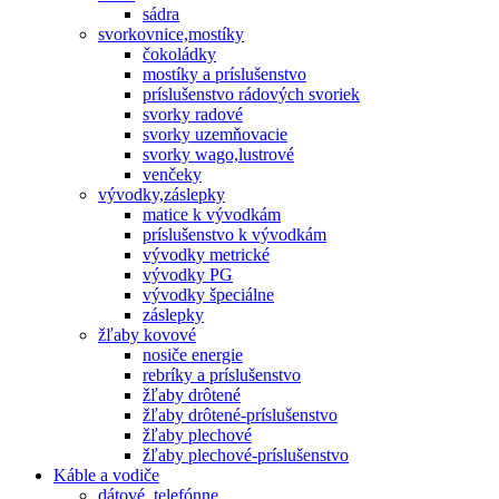
sádra
svorkovnice,mostíky
čokoládky
mostíky a príslušenstvo
príslušenstvo rádových svoriek
svorky radové
svorky uzemňovacie
svorky wago,lustrové
venčeky
vývodky,záslepky
matice k vývodkám
príslušenstvo k vývodkám
vývodky metrické
vývodky PG
vývodky špeciálne
záslepky
žľaby kovové
nosiče energie
rebríky a príslušenstvo
žľaby drôtené
žľaby drôtené-príslušenstvo
žľaby plechové
žľaby plechové-príslušenstvo
Káble a vodiče
dátové, telefónne