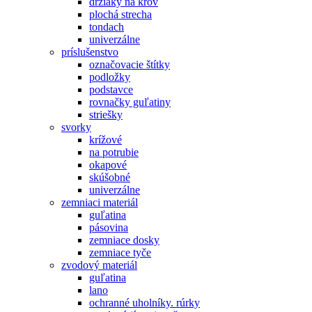
držiaky na krov
plochá strecha
tondach
univerzálne
príslušenstvo
označovacie štítky
podložky
podstavce
rovnačky guľatiny
striešky
svorky
krížové
na potrubie
okapové
skúšobné
univerzálne
zemniaci materiál
guľatina
pásovina
zemniace dosky
zemniace tyče
zvodový materiál
guľatina
lano
ochranné uholníky. rúrky