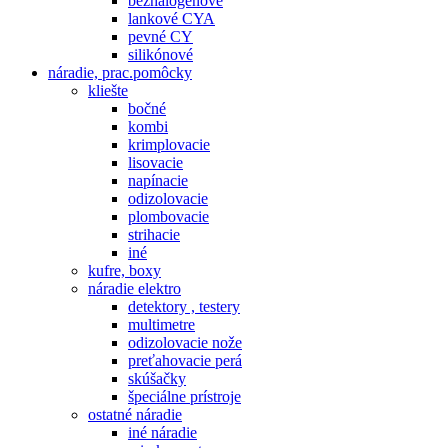
bezhalogenové
lankové CYA
pevné CY
silikónové
náradie, prac.pomôcky
kliešte
bočné
kombi
krimplovacie
lisovacie
napínacie
odizolovacie
plombovacie
strihacie
iné
kufre, boxy
náradie elektro
detektory , testery
multimetre
odizolovacie nože
preťahovacie perá
skúšačky
špeciálne prístroje
ostatné náradie
iné náradie