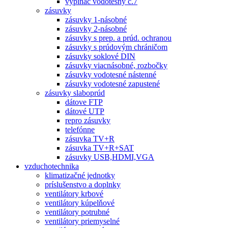
vypínač vodotesný č.7
zásuvky
zásuvky 1-násobné
zásuvky 2-násobné
zásuvky s prep. a prúd. ochranou
zásuvky s prúdovým chráničom
zásuvky soklové DIN
zásuvky viacnásobné, rozbočky
zásuvky vodotesné nástenné
zásuvky vodotesné zapustené
zásuvky slaboprúd
dátove FTP
dátové UTP
repro zásuvky
telefónne
zásuvka TV+R
zásuvka TV+R+SAT
zásuvky USB,HDMI,VGA
vzduchotechnika
klimatizačné jednotky
príslušenstvo a doplnky
ventilátory krbové
ventilátory kúpelňové
ventilátory potrubné
ventilátory priemyselné