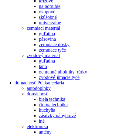
krížové
na potrubie
okapové
skúšobné
univerzálne
zemniaci materiál
guľatina
pásovina
zemniace dosky
zemniace tyče
zvodový materiál
guľatina
lano
ochranné uholníky. rúrky
zvodové-jímacie tyče
domácnosť PC kancelária
autodoplnky
domácnosť
biela technika
čierna technika
kuchyňa
zásuvky nábytkové
iné
elektronika
antény