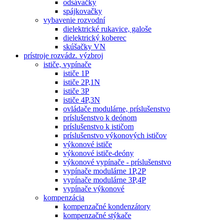
odsávačky
spájkovačky
vybavenie rozvodní
dielektrické rukavice, galoše
dielektrický koberec
skúšačky VN
prístroje rozvádz. výzbroj
ističe, vypínače
ističe 1P
ističe 2P,1N
ističe 3P
ističe 4P,3N
ovládače modulárne, príslušenstvo
príslušenstvo k deónom
príslušenstvo k ističom
príslušenstvo výkonových ističov
výkonové ističe
výkonové ističe-deóny
výkonové vypínače - príslušenstvo
vypínače modulárne 1P,2P
vypínače modulárne 3P,4P
vypínače výkonové
kompenzácia
kompenzačné kondenzátory
kompenzačné stýkače