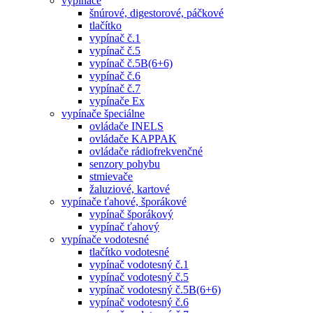
vypínače
šnúrové, digestorové, páčkové
tlačítko
vypínač č.1
vypínač č.5
vypínač č.5B(6+6)
vypínač č.6
vypínač č.7
vypínače Ex
vypínače špeciálne
ovládače INELS
ovládače KAPPAK
ovládače rádiofrekvenčné
senzory pohybu
stmievače
žaluziové, kartové
vypínače ťahové, šporákové
vypínač šporákový
vypínač ťahový
vypínače vodotesné
tlačítko vodotesné
vypínač vodotesný č.1
vypínač vodotesný č.5
vypínač vodotesný č.5B(6+6)
vypínač vodotesný č.6