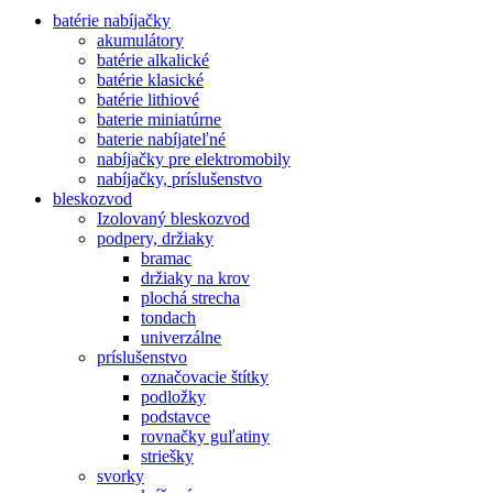
batérie nabíjačky
akumulátory
batérie alkalické
batérie klasické
batérie lithiové
baterie miniatúrne
baterie nabíjateľné
nabíjačky pre elektromobily
nabíjačky, príslušenstvo
bleskozvod
Izolovaný bleskozvod
podpery, držiaky
bramac
držiaky na krov
plochá strecha
tondach
univerzálne
príslušenstvo
označovacie štítky
podložky
podstavce
rovnačky guľatiny
striešky
svorky