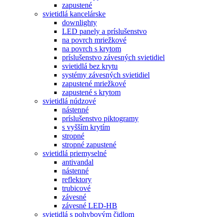
zapustené
svietidlá kancelárske
downlighty
LED panely a príslušenstvo
na povrch mriežkové
na povrch s krytom
príslušenstvo závesných svietidiel
svietidlá bez krytu
systémy závesných svietidiel
zapustené mriežkové
zapustené s krytom
svietidlá núdzové
nástenné
príslušenstvo piktogramy
s vyšším krytím
stropné
stropné zapustené
svietidlá priemyselné
antivandal
nástenné
reflektory
trubicové
závesné
závesné LED-HB
svietidlá s pohybovým čidlom