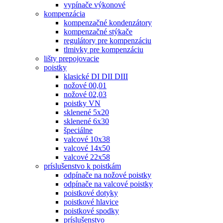
vypínače výkonové
kompenzácia
kompenzačné kondenzátory
kompenzačné stýkače
regulátory pre kompenzáciu
tlmivky pre kompenzáciu
lišty prepojovacie
poistky
klasické DI DII DIII
nožové 00,01
nožové 02,03
poistky VN
sklenené 5x20
sklenené 6x30
špeciálne
valcové 10x38
valcové 14x50
valcové 22x58
príslušenstvo k poistkám
odpínače na nožové poistky
odpínače na valcové poistky
poistkové dotyky
poistkové hlavice
poistkové spodky
príslušenstvo