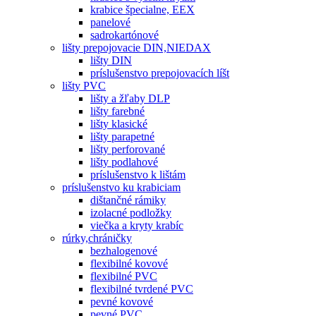
krabice špecialne, EEX
panelové
sadrokartónové
lišty prepojovacie DIN,NIEDAX
lišty DIN
príslušenstvo prepojovacích líšt
lišty PVC
lišty a žľaby DLP
lišty farebné
lišty klasické
lišty parapetné
lišty perforované
lišty podlahové
príslušenstvo k lištám
príslušenstvo ku krabiciam
dištančné rámiky
izolacné podložky
viečka a kryty krabíc
rúrky,chráničky
bezhalogenové
flexibilné kovové
flexibilné PVC
flexibilné tvrdené PVC
pevné kovové
pevné PVC