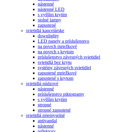
nástenné
nástenné LED
s vyšším krytím
stolné lampy
zapustené
svietidlá kancelárske
downlighty
LED panely a príslušenstvo
na povrch mriežkové
na povrch s krytom
príslušenstvo závesných svietidiel
svietidlá bez krytu
systémy závesných svietidiel
zapustené mriežkové
zapustené s krytom
svietidlá núdzové
nástenné
príslušenstvo piktogramy
s vyšším krytím
stropné
stropné zapustené
svietidlá priemyselné
antivandal
nástenné
reflektory