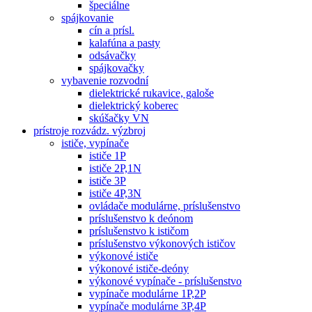
špeciálne
spájkovanie
cín a prísl.
kalafúna a pasty
odsávačky
spájkovačky
vybavenie rozvodní
dielektrické rukavice, galoše
dielektrický koberec
skúšačky VN
prístroje rozvádz. výzbroj
ističe, vypínače
ističe 1P
ističe 2P,1N
ističe 3P
ističe 4P,3N
ovládače modulárne, príslušenstvo
príslušenstvo k deónom
príslušenstvo k ističom
príslušenstvo výkonových ističov
výkonové ističe
výkonové ističe-deóny
výkonové vypínače - príslušenstvo
vypínače modulárne 1P,2P
vypínače modulárne 3P,4P