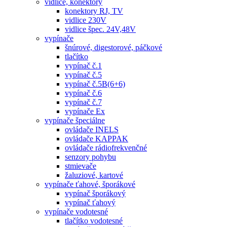
vidlice, konektory
konektory RJ, TV
vidlice 230V
vidlice špec. 24V,48V
vypínače
šnúrové, digestorové, páčkové
tlačítko
vypínač č.1
vypínač č.5
vypínač č.5B(6+6)
vypínač č.6
vypínač č.7
vypínače Ex
vypínače špeciálne
ovládače INELS
ovládače KAPPAK
ovládače rádiofrekvenčné
senzory pohybu
stmievače
žaluziové, kartové
vypínače ťahové, šporákové
vypínač šporákový
vypínač ťahový
vypínače vodotesné
tlačítko vodotesné