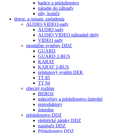
hadice a príslušenstvo
náradie do záhrady
píly, kotúče
doroz. a oznam. zariadenia
AUDIO-VIDEO-sady
AUDIO sady
AUDIO VIDEO náhradné diely
VIDEO sady
montážne systémy DDZ
GUARD
GUARD 2-BUS
KARAT
KARAT 2-BUS
prístupový systém DEK
TT 85
TT 94
obecný rozhlas
BEROS
mikrofóny a príslušenstvo ústrední
reproduktory
ústredne
príslušenstvo DDZ
elektrické zámky DDZ
napájače DDZ
Príslušenstvo DDZ