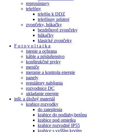
reprosústavy
telefóny
telefón k DDZ
telefónny prístroj
zvončeky, húkačky
bezdrôtové zvončeky
húkačky
klasické zvončeky
F o t o v o l t a i k a
istenie a ochrana
káble a príslušenstvo
konštrukčné prvky
meniče
meranie a kontrola energie
panely
regulátory nabíjania
rozvodnice DC
ukladanie energie
inšt. a úložný materiál
krabice,rozvodky
do zateplenia
krabice do podlahy,betónu
krabice pod omietku
krabice rozvodné IP55
krabice s vyšším krytím