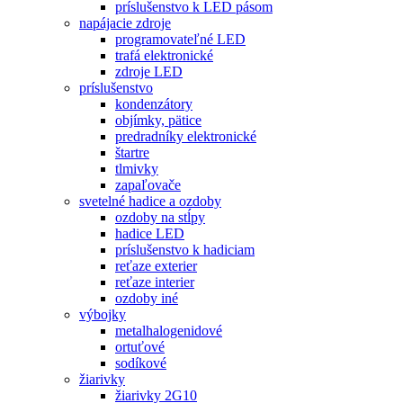
príslušenstvo k LED pásom
napájacie zdroje
programovateľné LED
trafá elektronické
zdroje LED
príslušenstvo
kondenzátory
objímky, pätice
predradníky elektronické
štartre
tlmivky
zapaľovače
svetelné hadice a ozdoby
ozdoby na stĺpy
hadice LED
príslušenstvo k hadiciam
reťaze exterier
reťaze interier
ozdoby iné
výbojky
metalhalogenidové
ortuťové
sodíkové
žiarivky
žiarivky 2G10