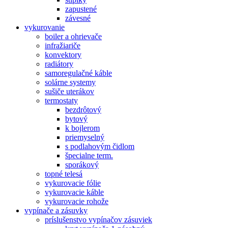
zapustené
závesné
vykurovanie
boiler a ohrievače
infražiariče
konvektory
radiátory
samoregulačné káble
solárne systemy
sušiče uterákov
termostaty
bezdrôtový
bytový
k bojlerom
priemyselný
s podlahovým čidlom
špecialne term.
sporákový
topné telesá
vykurovacie fólie
vykurovacie káble
vykurovacie rohože
vypínače a zásuvky
príslušenstvo vypínačov zásuviek