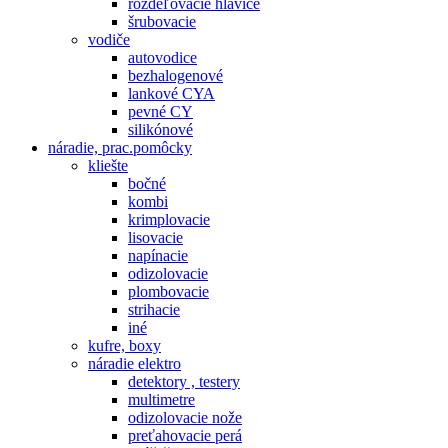
rozdeľovacie hlavice
šrubovacie
vodiče
autovodice
bezhalogenové
lankové CYA
pevné CY
silikónové
náradie, prac.pomôcky
kliešte
bočné
kombi
krimplovacie
lisovacie
napínacie
odizolovacie
plombovacie
strihacie
iné
kufre, boxy
náradie elektro
detektory , testery
multimetre
odizolovacie nože
preťahovacie perá