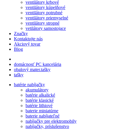
ventilátory krbové
ventilátory kúpelňové
ventilátory potrubné
ventilátory priemyselné
ventilátory stropné
vetilátory samostojace
Značky
Kontaktujte nás
Akciový tovar
Blog
domácnosť PC kancelária
obalový mater.tašky
tašky
batérie nabíjačky
akumulátory
batérie alkalické
batérie klasické
batérie lithiové
baterie miniatúrne
baterie nabíjateľné
nabíjačky pre elektromobily
nabíjačky, príslušenstvo