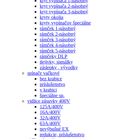
kryt vypínača 1-násobný
kryt vypínača 2-násobný
kryt vypínača 3-násobný
kryty okolia
kryty vypínačov špeciálne
rámček 1-násobný
rámček 2-násobný
rámček 3-násobný
rámček 4-násobný
rámček 5-násobný
rámčeky DLP
tlejivky, signálky
záslepky , vývodky
spínače vačkové
bez krabice
príslušenstvo
v krabici
špeciálne sp.
vidlice zásuvky 400V
125A/400V
16A/400V
32A/400V
63A/400V
nevýbušné EX
redukcie, príslušenstvo