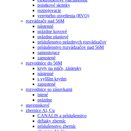
poistkové skrinky
rozpojovacie
verejného osvetlenia (RVO)
rozvádzače nad 56M
nástenné
prázdne kovové
prázdne plastové
príslušenstvo prázdnych rozvádzačov
príslušenstvo rozvádzačov nad 56M
samostojace
zapustené
rozvodnice do 56M
kryty na ističe, záslepky
nástenné
s vyšším krytím
zapustené
rozvodnice so zásuvkami
istené
prázdne
staveniskové
zbernice Al, Cu
CANALIS a príslušenstvo
držiaky zberníc
príslušenstvo zberníc