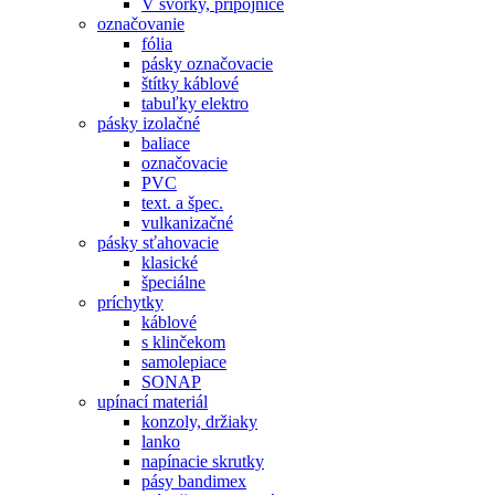
V svorky, prípojnice
označovanie
fólia
pásky označovacie
štítky káblové
tabuľky elektro
pásky izolačné
baliace
označovacie
PVC
text. a špec.
vulkanizačné
pásky sťahovacie
klasické
špeciálne
príchytky
káblové
s klinčekom
samolepiace
SONAP
upínací materiál
konzoly, držiaky
lanko
napínacie skrutky
pásy bandimex