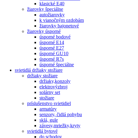
klasické E40
žiarovky špeciálne
autožiarovky
k vianočným ozdobám
žiarovky bajonetové
žiarovky úsporné
úsporné bodové
úsporné E14
úsporné E27
úsporné GU10
úsporné R7s
úsporné špeciálne
svietidlá držiaky stožiare
držiaky stožiare
držiaky,konzoly
elektrovýzbroj
solárny set
stožiare
príslušenstvo svietidiel
armatúry
senzory, čidlá pohybu
sklá, gule
závesy,mriežky,kryty
svietidlá bytové
do schodov