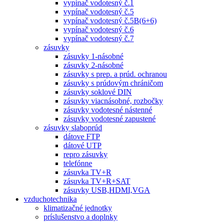
vypínač vodotesný č.1
vypínač vodotesný č.5
vypínač vodotesný č.5B(6+6)
vypínač vodotesný č.6
vypínač vodotesný č.7
zásuvky
zásuvky 1-násobné
zásuvky 2-násobné
zásuvky s prep. a prúd. ochranou
zásuvky s prúdovým chráničom
zásuvky soklové DIN
zásuvky viacnásobné, rozbočky
zásuvky vodotesné nástenné
zásuvky vodotesné zapustené
zásuvky slaboprúd
dátove FTP
dátové UTP
repro zásuvky
telefónne
zásuvka TV+R
zásuvka TV+R+SAT
zásuvky USB,HDMI,VGA
vzduchotechnika
klimatizačné jednotky
príslušenstvo a doplnky