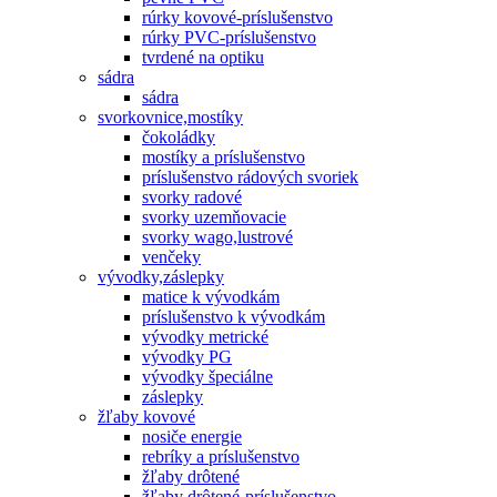
rúrky kovové-príslušenstvo
rúrky PVC-príslušenstvo
tvrdené na optiku
sádra
sádra
svorkovnice,mostíky
čokoládky
mostíky a príslušenstvo
príslušenstvo rádových svoriek
svorky radové
svorky uzemňovacie
svorky wago,lustrové
venčeky
vývodky,záslepky
matice k vývodkám
príslušenstvo k vývodkám
vývodky metrické
vývodky PG
vývodky špeciálne
záslepky
žľaby kovové
nosiče energie
rebríky a príslušenstvo
žľaby drôtené
žľaby drôtené-príslušenstvo