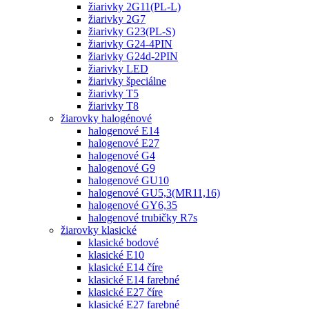
žiarivky 2G11(PL-L)
žiarivky 2G7
žiarivky G23(PL-S)
žiarivky G24-4PIN
žiarivky G24d-2PIN
žiarivky LED
žiarivky špeciálne
žiarivky T5
žiarivky T8
žiarovky halogénové
halogenové E14
halogenové E27
halogenové G4
halogenové G9
halogenové GU10
halogenové GU5,3(MR11,16)
halogenové GY6,35
halogenové trubičky R7s
žiarovky klasické
klasické bodové
klasické E10
klasické E14 číre
klasické E14 farebné
klasické E27 číre
klasické E27 farebné