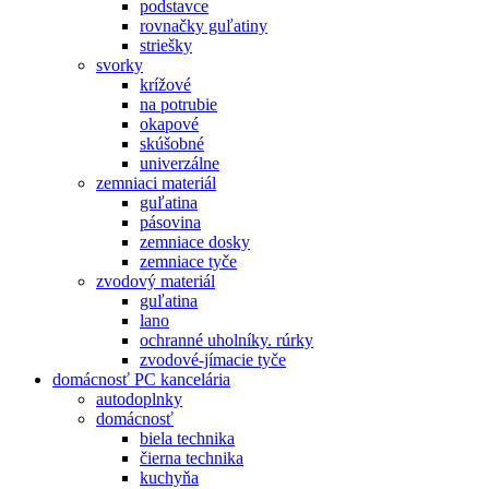
podstavce
rovnačky guľatiny
striešky
svorky
krížové
na potrubie
okapové
skúšobné
univerzálne
zemniaci materiál
guľatina
pásovina
zemniace dosky
zemniace tyče
zvodový materiál
guľatina
lano
ochranné uholníky. rúrky
zvodové-jímacie tyče
domácnosť PC kancelária
autodoplnky
domácnosť
biela technika
čierna technika
kuchyňa