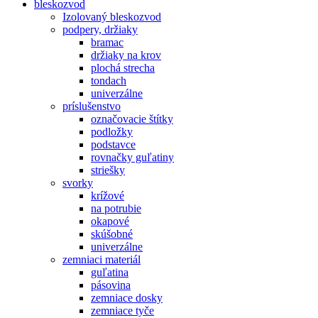
bleskozvod
Izolovaný bleskozvod
podpery, držiaky
bramac
držiaky na krov
plochá strecha
tondach
univerzálne
príslušenstvo
označovacie štítky
podložky
podstavce
rovnačky guľatiny
striešky
svorky
krížové
na potrubie
okapové
skúšobné
univerzálne
zemniaci materiál
guľatina
pásovina
zemniace dosky
zemniace tyče