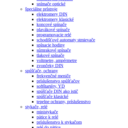
snímače optické
špeciálne prístroje
elektromery DIN
elektromery klasické
koncové spínače
plavákové spínače
programovacie relé
schodišťové automaty stmievače
spínacie hodiny
súmrakové spínače
tlakové spínače
voltmetre, ampérmetre
zvončeky DIN
spúšťače, ochrany
frekvenčné meniče
príslušenstvo spúšťačov
softštartéry, YD
spúšťače DIN ako istič
spúšťače klasické
tepelne ochrany, príslušenstvo
stykače, relé
ministykače
pätice k relé
príslušenstvo k stykačom
relé do pätice