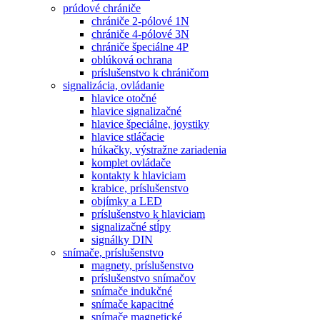
prúdové chrániče
chrániče 2-pólové 1N
chrániče 4-pólové 3N
chrániče špeciálne 4P
oblúková ochrana
príslušenstvo k chráničom
signalizácia, ovládanie
hlavice otočné
hlavice signalizačné
hlavice špeciálne, joystiky
hlavice stláčacie
húkačky, výstražne zariadenia
komplet ovládače
kontakty k hlaviciam
krabice, príslušenstvo
objímky a LED
príslušenstvo k hlaviciam
signalizačné stĺpy
signálky DIN
snímače, príslušenstvo
magnety, príslušenstvo
príslušenstvo snímačov
snímače indukčné
snímače kapacitné
snímače magnetické