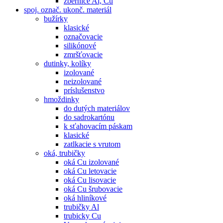
zbernice Al, Cu
spoj. označ. ukonč. materiál
bužírky
klasické
označovacie
silikónové
zmršťovacie
dutinky, kolíky
izolované
neizolované
príslušenstvo
hmoždinky
do dutých materiálov
do sadrokartónu
k sťahovacím páskam
klasické
zatlkacie s vrutom
oká, trubičky
oká Cu izolované
oká Cu letovacie
oká Cu lisovacie
oká Cu šrubovacie
oká hliníkové
trubičky Al
trubicky Cu