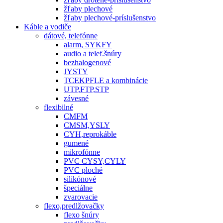
žľaby plechové
žľaby plechové-príslušenstvo
Káble a vodiče
dátové, telefónne
alarm, SYKFY
audio a telef.šnúry
bezhalogenové
JYSTY
TCEKPFLE a kombinácie
UTP,FTP,STP
závesné
flexibilné
CMFM
CMSM,YSLY
CYH,reprokáble
gumené
mikrofónne
PVC CYSY,CYLY
PVC ploché
silikónové
špeciálne
zvarovacie
flexo,predlžovačky
flexo šnúry