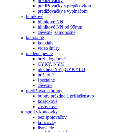
predlžovačky
predlžovačky s prepäťovkou
predlžovačky s vypínačom
hliníkové
hliníkové NN
hliníkové NN od 95mm
závesné, samonosné
koaxialne
koaxialy
video šnúry
medené pevné
bezhalogenové
CYKY, NYM
ploché,CYYp,CYKYLO
požiarné
špecialne
závesné
predlžovacie bubny
bubny prázdne a príslušenstvo
kosačkové
zásuvkové
spojky,koncovky
bez spojovačov
koncovky
lisovacie