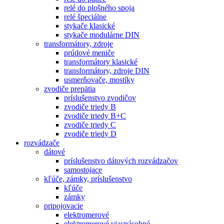
relé do plošného spoja
relé špeciálne
stykače klasické
stykače modulárne DIN
transformátory, zdroje
prúdové meniče
transformátory klasické
transformátory, zdroje DIN
usmerňovače, mostíky
zvodiče prepätia
príslušenstvo zvodičov
zvodiče triedy B
zvodiče triedy B+C
zvodiče triedy C
zvodiče triedy D
rozvádzače
dátové
príslušenstvo dátových rozvádzačov
samostojace
kľúče, zámky, príslušenstvo
kľúče
zámky
pripojovacie
elektromerové
elektromerové viacnásobné