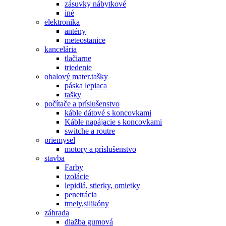
zásuvky nábytkové
iné
elektronika
antény
meteostanice
kancelária
tlačiarne
triedenie
obalový mater.tašky
páska lepiaca
tašky
počítače a príslušenstvo
káble dátové s koncovkami
Káble napájacie s koncovkami
switche a routre
priemysel
motory a príslušenstvo
stavba
Farby
izolácie
lepidlá, stierky, omietky
penetrácia
tmely,silikóny
záhrada
dlažba gumová