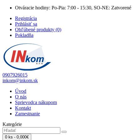
Otváracie hodiny: Po-Pia: 7:00 - 15:30, SO-NE: Zatvorené
Registrácia
Prihlásiť sa
Obľúbené produkty (0)
Pokladňa
0907926015
inkom@inkom.sk
Úvod
O nás
Sprievodca nákupom
Kontakt
Zamestnanie
Kategórie
0 ks - 0,000€