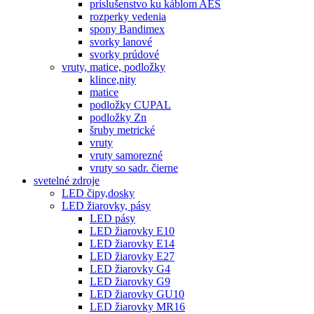
príslušenstvo ku káblom AES
rozperky vedenia
spony Bandimex
svorky lanové
svorky prúdové
vruty, matice, podložky
klince,nity
matice
podložky CUPAL
podložky Zn
šruby metrické
vruty
vruty samorezné
vruty so sadr. čierne
svetelné zdroje
LED čipy,dosky
LED žiarovky, pásy
LED pásy
LED žiarovky E10
LED žiarovky E14
LED žiarovky E27
LED žiarovky G4
LED žiarovky G9
LED žiarovky GU10
LED žiarovky MR16