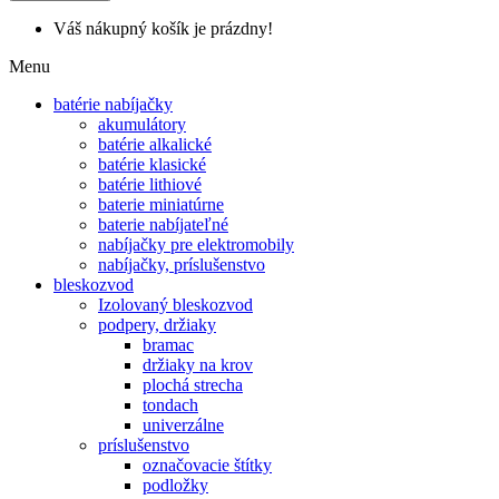
Váš nákupný košík je prázdny!
Menu
batérie nabíjačky
akumulátory
batérie alkalické
batérie klasické
batérie lithiové
baterie miniatúrne
baterie nabíjateľné
nabíjačky pre elektromobily
nabíjačky, príslušenstvo
bleskozvod
Izolovaný bleskozvod
podpery, držiaky
bramac
držiaky na krov
plochá strecha
tondach
univerzálne
príslušenstvo
označovacie štítky
podložky