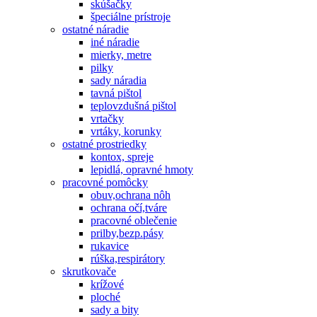
skúšačky
špeciálne prístroje
ostatné náradie
iné náradie
mierky, metre
pilky
sady náradia
tavná pištol
teplovzdušná pištol
vrtačky
vrtáky, korunky
ostatné prostriedky
kontox, spreje
lepidlá, opravné hmoty
pracovné pomôcky
obuv,ochrana nôh
ochrana očí,tváre
pracovné oblečenie
prilby,bezp.pásy
rukavice
rúška,respirátory
skrutkovače
krížové
ploché
sady a bity