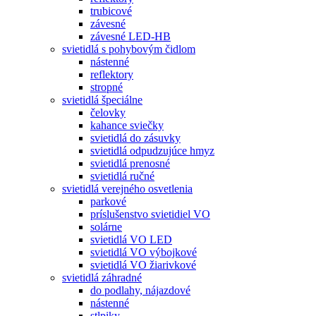
trubicové
závesné
závesné LED-HB
svietidlá s pohybovým čidlom
nástenné
reflektory
stropné
svietidlá špeciálne
čelovky
kahance sviečky
svietidlá do zásuvky
svietidlá odpudzujúce hmyz
svietidlá prenosné
svietidlá ručné
svietidlá verejného osvetlenia
parkové
príslušenstvo svietidiel VO
solárne
svietidlá VO LED
svietidlá VO výbojkové
svietidlá VO žiarivkové
svietidlá záhradné
do podlahy, nájazdové
nástenné
stlpiky