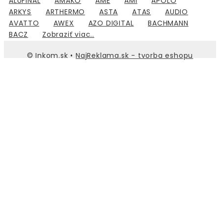
ALUFINAL
AMAKO
AME
AMI
APOLO
ARKYS
ARTHERMO
ASTA
ATAS
AUDIO
AVATTO
AWEX
AZO DIGITAL
BACHMANN
BACZ
Zobraziť viac..
© Inkom.sk •
NajReklama.sk - tvorba eshopu