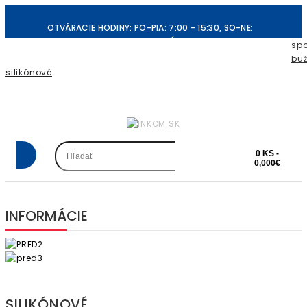
OTVÁRACIE HODINY: PO-PIA: 7:00 - 15:30, SO-NE:
ZATVORENÉ
spo
buž
silikónové
REGISTRÁCIA
PRIHLÁSIŤ SA
OBĽÚBENÉ PRODUKTY (0)
POKLADŇA
0 KS -
0,000€
INFORMÁCIE
SILIKÓNOVÉ