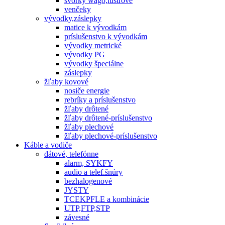
svorky wago,lustrové
venčeky
vývodky,záslepky
matice k vývodkám
príslušenstvo k vývodkám
vývodky metrické
vývodky PG
vývodky špeciálne
záslepky
žľaby kovové
nosiče energie
rebríky a príslušenstvo
žľaby drôtené
žľaby drôtené-príslušenstvo
žľaby plechové
žľaby plechové-príslušenstvo
Káble a vodiče
dátové, telefónne
alarm, SYKFY
audio a telef.šnúry
bezhalogenové
JYSTY
TCEKPFLE a kombinácie
UTP,FTP,STP
závesné