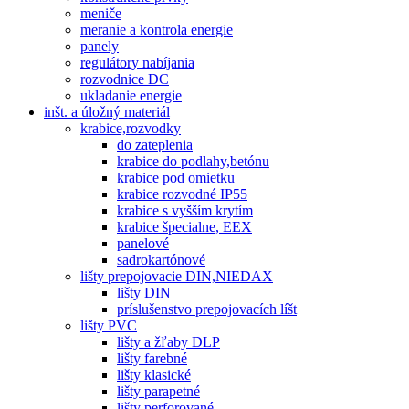
meniče
meranie a kontrola energie
panely
regulátory nabíjania
rozvodnice DC
ukladanie energie
inšt. a úložný materiál
krabice,rozvodky
do zateplenia
krabice do podlahy,betónu
krabice pod omietku
krabice rozvodné IP55
krabice s vyšším krytím
krabice špecialne, EEX
panelové
sadrokartónové
lišty prepojovacie DIN,NIEDAX
lišty DIN
príslušenstvo prepojovacích líšt
lišty PVC
lišty a žľaby DLP
lišty farebné
lišty klasické
lišty parapetné
lišty perforované