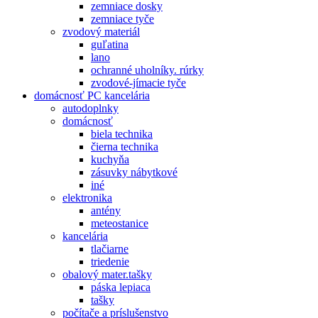
zemniace dosky
zemniace tyče
zvodový materiál
guľatina
lano
ochranné uholníky. rúrky
zvodové-jímacie tyče
domácnosť PC kancelária
autodoplnky
domácnosť
biela technika
čierna technika
kuchyňa
zásuvky nábytkové
iné
elektronika
antény
meteostanice
kancelária
tlačiarne
triedenie
obalový mater.tašky
páska lepiaca
tašky
počítače a príslušenstvo