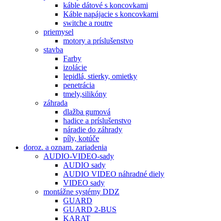
káble dátové s koncovkami
Káble napájacie s koncovkami
switche a routre
priemysel
motory a príslušenstvo
stavba
Farby
izolácie
lepidlá, stierky, omietky
penetrácia
tmely,silikóny
záhrada
dlažba gumová
hadice a príslušenstvo
náradie do záhrady
píly, kotúče
doroz. a oznam. zariadenia
AUDIO-VIDEO-sady
AUDIO sady
AUDIO VIDEO náhradné diely
VIDEO sady
montážne systémy DDZ
GUARD
GUARD 2-BUS
KARAT