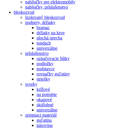
nabíjačky pre elektromobily
nabíjačky, príslušenstvo
bleskozvod
Izolovaný bleskozvod
podpery, držiaky
bramac
držiaky na krov
plochá strecha
tondach
univerzálne
príslušenstvo
označovacie štítky
podložky
podstavce
rovnačky guľatiny
striešky
svorky
krížové
na potrubie
okapové
skúšobné
univerzálne
zemniaci materiál
guľatina
pásovina