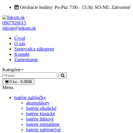
Otváracie hodiny: Po-Pia: 7:00 - 15:30, SO-NE: Zatvorené
0907926015
inkom@inkom.sk
Úvod
O nás
Sprievodca nákupom
Kontakt
Zamestnanie
Kategórie
0 ks - 0,000€
Menu
batérie nabíjačky
akumulátory
batérie alkalické
batérie klasické
batérie lithiové
baterie miniatúrne
baterie nabíjateľné