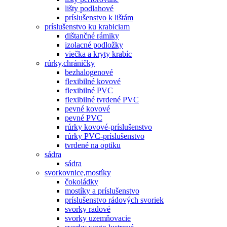
lišty podlahové
príslušenstvo k lištám
príslušenstvo ku krabiciam
dištančné rámiky
izolacné podložky
viečka a kryty krabíc
rúrky,chráničky
bezhalogenové
flexibilné kovové
flexibilné PVC
flexibilné tvrdené PVC
pevné kovové
pevné PVC
rúrky kovové-príslušenstvo
rúrky PVC-príslušenstvo
tvrdené na optiku
sádra
sádra
svorkovnice,mostíky
čokoládky
mostíky a príslušenstvo
príslušenstvo rádových svoriek
svorky radové
svorky uzemňovacie