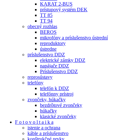
KARAT 2-BUS
prístupový systém DEK
TT 85
TT 94
obecný rozhlas
BEROS
mikrofóny a príslušenstvo ústrední
reproduktory
ústredne
príslušenstvo DDZ
elektrické zámky DDZ
napájače DDZ
Príslušenstvo DDZ
reprosústavy
telefóny
telefón k DDZ
telefónny prístroj
zvončeky, húkačky
bezdrôtové zvončeky
húkačky
klasické zvončeky
F o t o v o l t a i k a
istenie a ochrana
káble a príslušenstvo
konštrukčné prvky