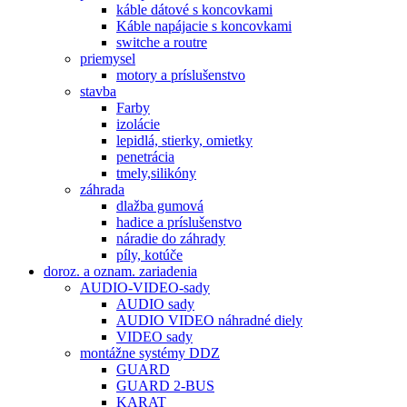
káble dátové s koncovkami
Káble napájacie s koncovkami
switche a routre
priemysel
motory a príslušenstvo
stavba
Farby
izolácie
lepidlá, stierky, omietky
penetrácia
tmely,silikóny
záhrada
dlažba gumová
hadice a príslušenstvo
náradie do záhrady
píly, kotúče
doroz. a oznam. zariadenia
AUDIO-VIDEO-sady
AUDIO sady
AUDIO VIDEO náhradné diely
VIDEO sady
montážne systémy DDZ
GUARD
GUARD 2-BUS
KARAT