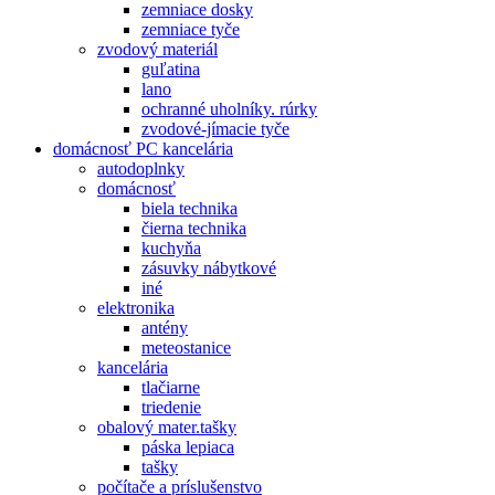
zemniace dosky
zemniace tyče
zvodový materiál
guľatina
lano
ochranné uholníky. rúrky
zvodové-jímacie tyče
domácnosť PC kancelária
autodoplnky
domácnosť
biela technika
čierna technika
kuchyňa
zásuvky nábytkové
iné
elektronika
antény
meteostanice
kancelária
tlačiarne
triedenie
obalový mater.tašky
páska lepiaca
tašky
počítače a príslušenstvo