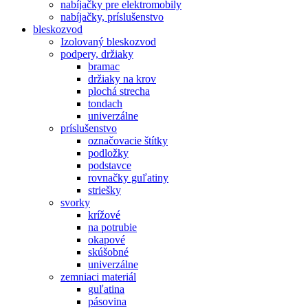
nabíjačky pre elektromobily
nabíjačky, príslušenstvo
bleskozvod
Izolovaný bleskozvod
podpery, držiaky
bramac
držiaky na krov
plochá strecha
tondach
univerzálne
príslušenstvo
označovacie štítky
podložky
podstavce
rovnačky guľatiny
striešky
svorky
krížové
na potrubie
okapové
skúšobné
univerzálne
zemniaci materiál
guľatina
pásovina