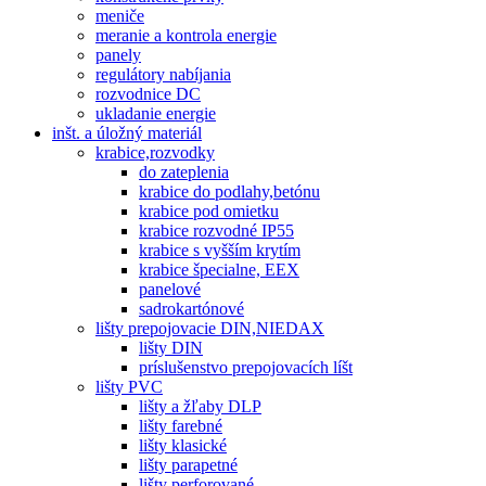
meniče
meranie a kontrola energie
panely
regulátory nabíjania
rozvodnice DC
ukladanie energie
inšt. a úložný materiál
krabice,rozvodky
do zateplenia
krabice do podlahy,betónu
krabice pod omietku
krabice rozvodné IP55
krabice s vyšším krytím
krabice špecialne, EEX
panelové
sadrokartónové
lišty prepojovacie DIN,NIEDAX
lišty DIN
príslušenstvo prepojovacích líšt
lišty PVC
lišty a žľaby DLP
lišty farebné
lišty klasické
lišty parapetné
lišty perforované