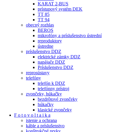
KARAT 2-BUS
prístupový systém DEK
TT 85
TT 94
obecný rozhlas
BEROS
mikrofóny a príslušenstvo ústrední
reproduktory
ústredne
príslušenstvo DDZ
elektrické zámky DDZ
napájače DDZ
Príslušenstvo DDZ
reprosústavy
telefóny
telefón k DDZ
telefónny prístroj
zvončeky, húkačky
bezdrôtové zvončeky
húkačky
klasické zvončeky
F o t o v o l t a i k a
istenie a ochrana
káble a príslušenstvo
konštrukčné prvky