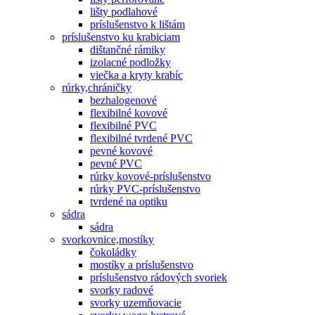
lišty podlahové
príslušenstvo k lištám
príslušenstvo ku krabiciam
dištančné rámiky
izolacné podložky
viečka a kryty krabíc
rúrky,chráničky
bezhalogenové
flexibilné kovové
flexibilné PVC
flexibilné tvrdené PVC
pevné kovové
pevné PVC
rúrky kovové-príslušenstvo
rúrky PVC-príslušenstvo
tvrdené na optiku
sádra
sádra
svorkovnice,mostíky
čokoládky
mostíky a príslušenstvo
príslušenstvo rádových svoriek
svorky radové
svorky uzemňovacie