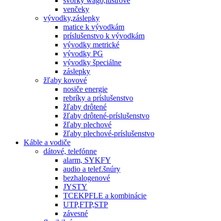
svorky wago,lustrové
venčeky
vývodky,záslepky
matice k vývodkám
príslušenstvo k vývodkám
vývodky metrické
vývodky PG
vývodky špeciálne
záslepky
žľaby kovové
nosiče energie
rebríky a príslušenstvo
žľaby drôtené
žľaby drôtené-príslušenstvo
žľaby plechové
žľaby plechové-príslušenstvo
Káble a vodiče
dátové, telefónne
alarm, SYKFY
audio a telef.šnúry
bezhalogenové
JYSTY
TCEKPFLE a kombinácie
UTP,FTP,STP
závesné