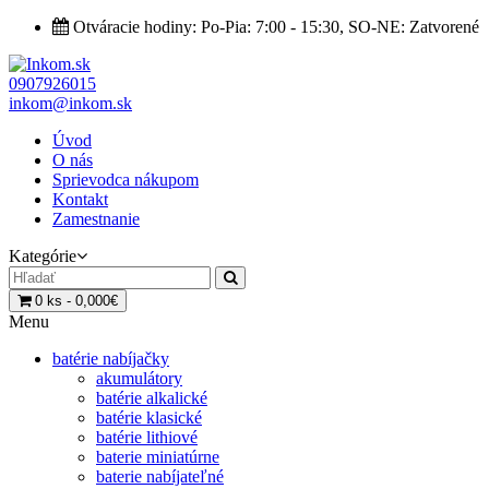
Otváracie hodiny: Po-Pia: 7:00 - 15:30, SO-NE: Zatvorené
0907926015
inkom@inkom.sk
Úvod
O nás
Sprievodca nákupom
Kontakt
Zamestnanie
Kategórie
0 ks - 0,000€
Menu
batérie nabíjačky
akumulátory
batérie alkalické
batérie klasické
batérie lithiové
baterie miniatúrne
baterie nabíjateľné