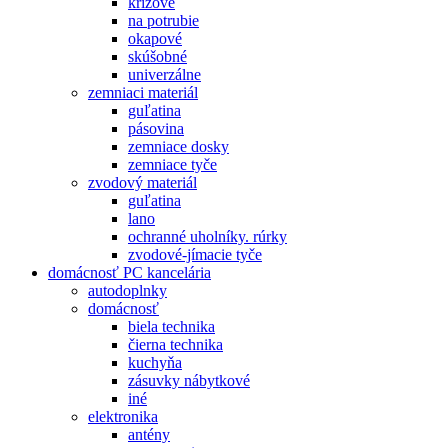
krížové
na potrubie
okapové
skúšobné
univerzálne
zemniaci materiál
guľatina
pásovina
zemniace dosky
zemniace tyče
zvodový materiál
guľatina
lano
ochranné uholníky. rúrky
zvodové-jímacie tyče
domácnosť PC kancelária
autodoplnky
domácnosť
biela technika
čierna technika
kuchyňa
zásuvky nábytkové
iné
elektronika
antény