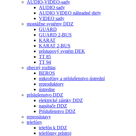
AUDIO-VIDEO-sady
AUDIO sady
AUDIO VIDEO náhradné diely
VIDEO sady
montážne systémy DDZ
GUARD
GUARD 2-BUS
KARAT
KARAT 2-BUS
prístupový systém DEK
TT 85
TT 94
obecný rozhlas
BEROS
mikrofóny a príslušenstvo ústrední
reproduktory
ústredne
príslušenstvo DDZ
elektrické zámky DDZ
napájače DDZ
Príslušenstvo DDZ
reprosústavy
telefóny
telefón k DDZ
telefónny prístroj