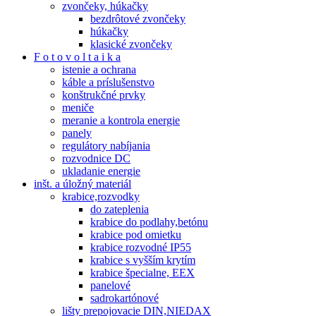
zvončeky, húkačky
bezdrôtové zvončeky
húkačky
klasické zvončeky
F o t o v o l t a i k a
istenie a ochrana
káble a príslušenstvo
konštrukčné prvky
meniče
meranie a kontrola energie
panely
regulátory nabíjania
rozvodnice DC
ukladanie energie
inšt. a úložný materiál
krabice,rozvodky
do zateplenia
krabice do podlahy,betónu
krabice pod omietku
krabice rozvodné IP55
krabice s vyšším krytím
krabice špecialne, EEX
panelové
sadrokartónové
lišty prepojovacie DIN,NIEDAX