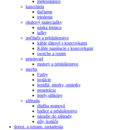
meteostanice
kancelária
tlačiarne
triedenie
obalový mater.tašky
páska lepiaca
tašky
počítače a príslušenstvo
káble dátové s koncovkami
Káble napájacie s koncovkami
switche a routre
priemysel
motory a príslušenstvo
stavba
Farby
izolácie
lepidlá, stierky, omietky
penetrácia
tmely,silikóny
záhrada
dlažba gumová
hadice a príslušenstvo
náradie do záhrady
píly, kotúče
doroz. a oznam. zariadenia