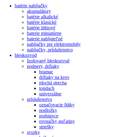
batérie nabíjačky
akumulátory
batérie alkalické
batérie klasické
batérie lithiové
baterie miniatúrne
baterie nabíjateľné
nabíjačky pre elektromobily
nabíjačky, príslušenstvo
bleskozvod
Izolovaný bleskozvod
podpery, držiaky
bramac
držiaky na krov
plochá strecha
tondach
univerzálne
príslušenstvo
označovacie štítky
podložky
podstavce
rovnačky guľatiny
striešky
svorky