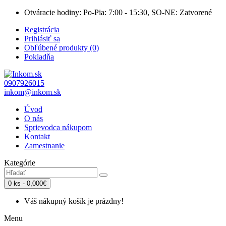
Otváracie hodiny: Po-Pia: 7:00 - 15:30, SO-NE: Zatvorené
Registrácia
Prihlásiť sa
Obľúbené produkty (0)
Pokladňa
0907926015
inkom@inkom.sk
Úvod
O nás
Sprievodca nákupom
Kontakt
Zamestnanie
Kategórie
0 ks - 0,000€
Váš nákupný košík je prázdny!
Menu