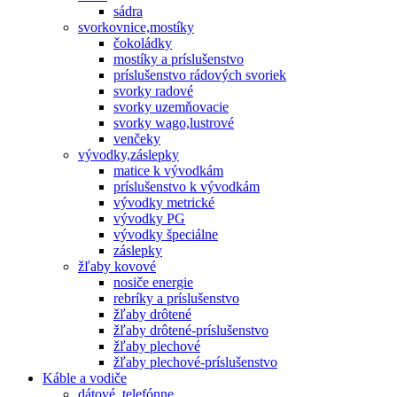
sádra
svorkovnice,mostíky
čokoládky
mostíky a príslušenstvo
príslušenstvo rádových svoriek
svorky radové
svorky uzemňovacie
svorky wago,lustrové
venčeky
vývodky,záslepky
matice k vývodkám
príslušenstvo k vývodkám
vývodky metrické
vývodky PG
vývodky špeciálne
záslepky
žľaby kovové
nosiče energie
rebríky a príslušenstvo
žľaby drôtené
žľaby drôtené-príslušenstvo
žľaby plechové
žľaby plechové-príslušenstvo
Káble a vodiče
dátové, telefónne