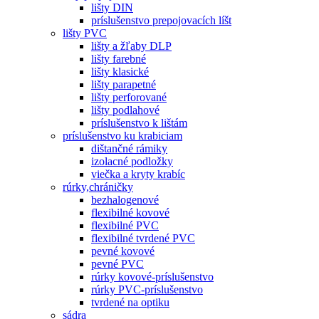
lišty DIN
príslušenstvo prepojovacích líšt
lišty PVC
lišty a žľaby DLP
lišty farebné
lišty klasické
lišty parapetné
lišty perforované
lišty podlahové
príslušenstvo k lištám
príslušenstvo ku krabiciam
dištančné rámiky
izolacné podložky
viečka a kryty krabíc
rúrky,chráničky
bezhalogenové
flexibilné kovové
flexibilné PVC
flexibilné tvrdené PVC
pevné kovové
pevné PVC
rúrky kovové-príslušenstvo
rúrky PVC-príslušenstvo
tvrdené na optiku
sádra