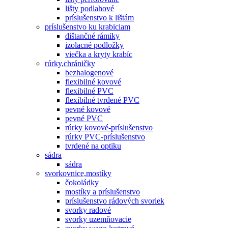
lišty podlahové
príslušenstvo k lištám
príslušenstvo ku krabiciam
dištančné rámiky
izolacné podložky
viečka a kryty krabíc
rúrky,chráničky
bezhalogenové
flexibilné kovové
flexibilné PVC
flexibilné tvrdené PVC
pevné kovové
pevné PVC
rúrky kovové-príslušenstvo
rúrky PVC-príslušenstvo
tvrdené na optiku
sádra
sádra
svorkovnice,mostíky
čokoládky
mostíky a príslušenstvo
príslušenstvo rádových svoriek
svorky radové
svorky uzemňovacie