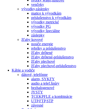
svorky wago,lustrové
venčeky
vývodky,záslepky
matice k vývodkám
príslušenstvo k vývodkám
vývodky metrické
vývodky PG
vývodky špeciálne
záslepky
žľaby kovové
nosiče energie
rebríky a príslušenstvo
žľaby drôtené
žľaby drôtené-príslušenstvo
žľaby plechové
žľaby plechové-príslušenstvo
Káble a vodiče
dátové, telefónne
alarm, SYKFY
audio a telef.šnúry
bezhalogenové
JYSTY
TCEKPFLE a kombinácie
UTP,FTP,STP
závesné