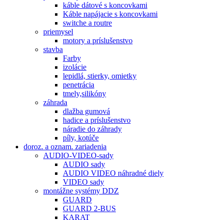
káble dátové s koncovkami
Káble napájacie s koncovkami
switche a routre
priemysel
motory a príslušenstvo
stavba
Farby
izolácie
lepidlá, stierky, omietky
penetrácia
tmely,silikóny
záhrada
dlažba gumová
hadice a príslušenstvo
náradie do záhrady
píly, kotúče
doroz. a oznam. zariadenia
AUDIO-VIDEO-sady
AUDIO sady
AUDIO VIDEO náhradné diely
VIDEO sady
montážne systémy DDZ
GUARD
GUARD 2-BUS
KARAT