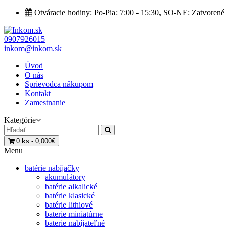
Otváracie hodiny: Po-Pia: 7:00 - 15:30, SO-NE: Zatvorené
0907926015
inkom@inkom.sk
Úvod
O nás
Sprievodca nákupom
Kontakt
Zamestnanie
Kategórie
0 ks - 0,000€
Menu
batérie nabíjačky
akumulátory
batérie alkalické
batérie klasické
batérie lithiové
baterie miniatúrne
baterie nabíjateľné