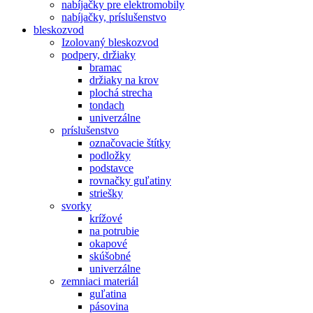
nabíjačky pre elektromobily
nabíjačky, príslušenstvo
bleskozvod
Izolovaný bleskozvod
podpery, držiaky
bramac
držiaky na krov
plochá strecha
tondach
univerzálne
príslušenstvo
označovacie štítky
podložky
podstavce
rovnačky guľatiny
striešky
svorky
krížové
na potrubie
okapové
skúšobné
univerzálne
zemniaci materiál
guľatina
pásovina