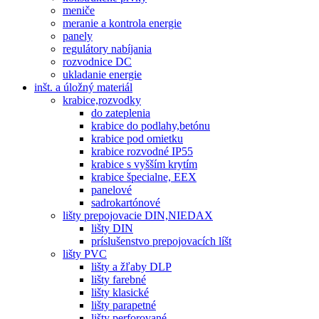
meniče
meranie a kontrola energie
panely
regulátory nabíjania
rozvodnice DC
ukladanie energie
inšt. a úložný materiál
krabice,rozvodky
do zateplenia
krabice do podlahy,betónu
krabice pod omietku
krabice rozvodné IP55
krabice s vyšším krytím
krabice špecialne, EEX
panelové
sadrokartónové
lišty prepojovacie DIN,NIEDAX
lišty DIN
príslušenstvo prepojovacích líšt
lišty PVC
lišty a žľaby DLP
lišty farebné
lišty klasické
lišty parapetné
lišty perforované