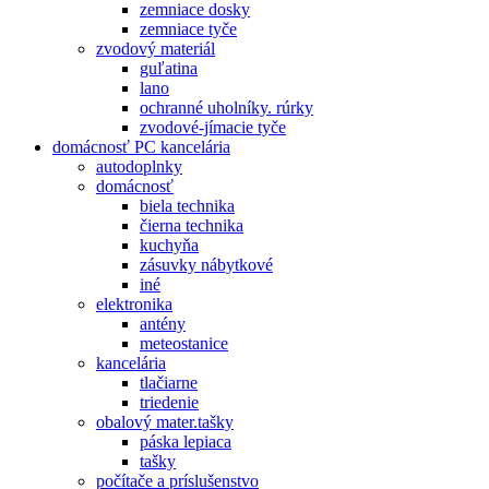
zemniace dosky
zemniace tyče
zvodový materiál
guľatina
lano
ochranné uholníky. rúrky
zvodové-jímacie tyče
domácnosť PC kancelária
autodoplnky
domácnosť
biela technika
čierna technika
kuchyňa
zásuvky nábytkové
iné
elektronika
antény
meteostanice
kancelária
tlačiarne
triedenie
obalový mater.tašky
páska lepiaca
tašky
počítače a príslušenstvo