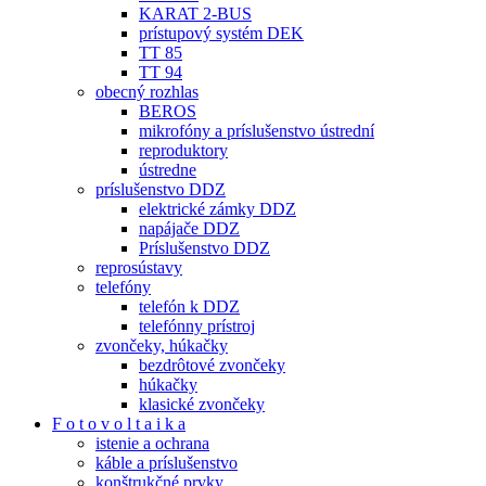
KARAT 2-BUS
prístupový systém DEK
TT 85
TT 94
obecný rozhlas
BEROS
mikrofóny a príslušenstvo ústrední
reproduktory
ústredne
príslušenstvo DDZ
elektrické zámky DDZ
napájače DDZ
Príslušenstvo DDZ
reprosústavy
telefóny
telefón k DDZ
telefónny prístroj
zvončeky, húkačky
bezdrôtové zvončeky
húkačky
klasické zvončeky
F o t o v o l t a i k a
istenie a ochrana
káble a príslušenstvo
konštrukčné prvky