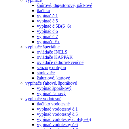
vypínače
šnúrové, digestorové, páčkové
tlačítko
vypínač č.1
vypínač č.5
vypínač č.5B(6+6)
vypínač č.6
vypínač č.7
vypínače Ex
vypínače špeciálne
ovládače INELS
ovládače KAPPAK
ovládače rádiofrekvenčné
senzory pohybu
stmievače
žaluziové, kartové
vypínače ťahové, šporákové
vypínač šporákový
vypínač ťahový
vypínače vodotesné
tlačítko vodotesné
vypínač vodotesný č.1
vypínač vodotesný č.5
vypínač vodotesný č.5B(6+6)
vypínač vodotesný č.6