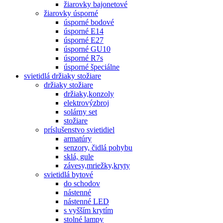
žiarovky bajonetové
žiarovky úsporné
úsporné bodové
úsporné E14
úsporné E27
úsporné GU10
úsporné R7s
úsporné špeciálne
svietidlá držiaky stožiare
držiaky stožiare
držiaky,konzoly
elektrovýzbroj
solárny set
stožiare
príslušenstvo svietidiel
armatúry
senzory, čidlá pohybu
sklá, gule
závesy,mriežky,kryty
svietidlá bytové
do schodov
nástenné
nástenné LED
s vyšším krytím
stolné lampy