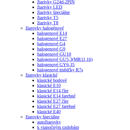
žiarivky G24d-2PIN
žiarivky LED
žiarivky špeciálne
žiarivky T5
žiarivky T8
žiarovky halogénové
halogenové E14
halogenové E27
halogenové G4
halogenové G9
halogenové GU10
halogenové GU5,3(MR11,16)
halogenové GY6,35
halogenové trubičky R7s
žiarovky klasické
klasické bodové
klasické E10
klasické E14 číre
klasické E14 farebné
klasické E27 číre
klasické E27 farebné
klasické E40
žiarovky špeciálne
autožiarovky
k vianočným ozdobám