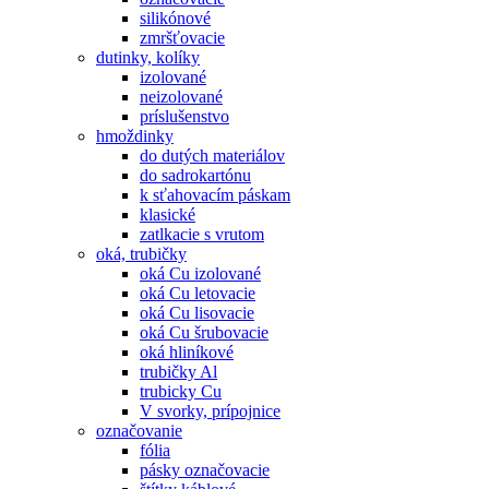
silikónové
zmršťovacie
dutinky, kolíky
izolované
neizolované
príslušenstvo
hmoždinky
do dutých materiálov
do sadrokartónu
k sťahovacím páskam
klasické
zatlkacie s vrutom
oká, trubičky
oká Cu izolované
oká Cu letovacie
oká Cu lisovacie
oká Cu šrubovacie
oká hliníkové
trubičky Al
trubicky Cu
V svorky, prípojnice
označovanie
fólia
pásky označovacie