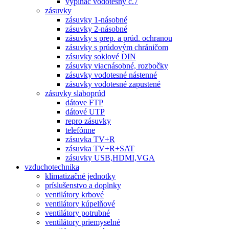
vypínač vodotesný č.7
zásuvky
zásuvky 1-násobné
zásuvky 2-násobné
zásuvky s prep. a prúd. ochranou
zásuvky s prúdovým chráničom
zásuvky soklové DIN
zásuvky viacnásobné, rozbočky
zásuvky vodotesné nástenné
zásuvky vodotesné zapustené
zásuvky slaboprúd
dátove FTP
dátové UTP
repro zásuvky
telefónne
zásuvka TV+R
zásuvka TV+R+SAT
zásuvky USB,HDMI,VGA
vzduchotechnika
klimatizačné jednotky
príslušenstvo a doplnky
ventilátory krbové
ventilátory kúpelňové
ventilátory potrubné
ventilátory priemyselné