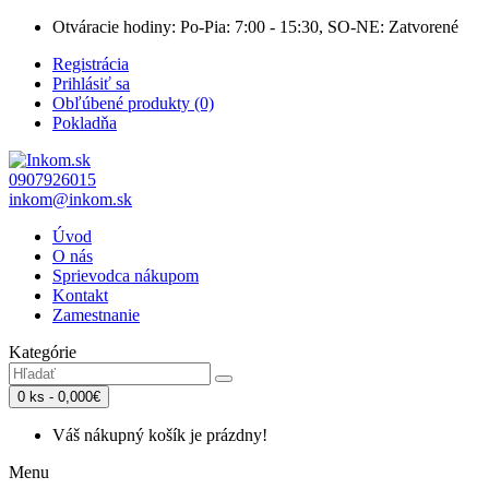
Otváracie hodiny: Po-Pia: 7:00 - 15:30, SO-NE: Zatvorené
Registrácia
Prihlásiť sa
Obľúbené produkty (0)
Pokladňa
0907926015
inkom@inkom.sk
Úvod
O nás
Sprievodca nákupom
Kontakt
Zamestnanie
Kategórie
0 ks - 0,000€
Váš nákupný košík je prázdny!
Menu