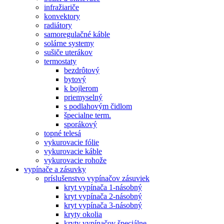
infražiariče
konvektory
radiátory
samoregulačné káble
solárne systemy
sušiče uterákov
termostaty
bezdrôtový
bytový
k bojlerom
priemyselný
s podlahovým čidlom
špecialne term.
sporákový
topné telesá
vykurovacie fólie
vykurovacie káble
vykurovacie rohože
vypínače a zásuvky
príslušenstvo vypínačov zásuviek
kryt vypínača 1-násobný
kryt vypínača 2-násobný
kryt vypínača 3-násobný
kryty okolia
kryty vypínačov špeciálne