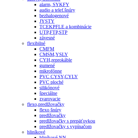
alarm, SYKFY
audio a telef.šnúry
bezhalogenové
JYSTY
TCEKPFLE a kombinácie
UTP,FTP,STP
závesné
flexibilné
CMFM
CMSM,YSLY
CYH,reprokáble
gumené
mikrofónne
PVC CYSY,CYLY
PVC ploché
silikónové
špeciálne
zvarovacie
flexo,predlžovačky
flexo šnúry
predlžovačky
predlžovačky s prepäťovkou
predlžovačky s vypínačom
hliníkové
hliníkové NN