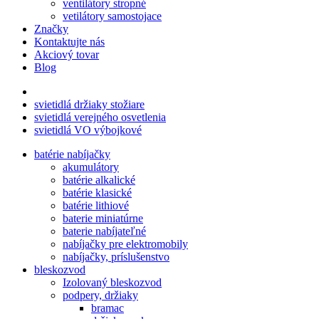
ventilátory stropné
vetilátory samostojace
Značky
Kontaktujte nás
Akciový tovar
Blog
svietidlá držiaky stožiare
svietidlá verejného osvetlenia
svietidlá VO výbojkové
batérie nabíjačky
akumulátory
batérie alkalické
batérie klasické
batérie lithiové
baterie miniatúrne
baterie nabíjateľné
nabíjačky pre elektromobily
nabíjačky, príslušenstvo
bleskozvod
Izolovaný bleskozvod
podpery, držiaky
bramac