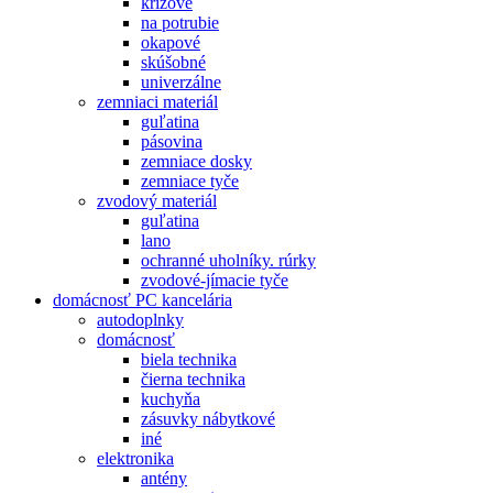
krížové
na potrubie
okapové
skúšobné
univerzálne
zemniaci materiál
guľatina
pásovina
zemniace dosky
zemniace tyče
zvodový materiál
guľatina
lano
ochranné uholníky. rúrky
zvodové-jímacie tyče
domácnosť PC kancelária
autodoplnky
domácnosť
biela technika
čierna technika
kuchyňa
zásuvky nábytkové
iné
elektronika
antény