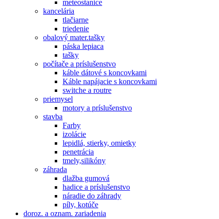
meteostanice
kancelária
tlačiarne
triedenie
obalový mater.tašky
páska lepiaca
tašky
počítače a príslušenstvo
káble dátové s koncovkami
Káble napájacie s koncovkami
switche a routre
priemysel
motory a príslušenstvo
stavba
Farby
izolácie
lepidlá, stierky, omietky
penetrácia
tmely,silikóny
záhrada
dlažba gumová
hadice a príslušenstvo
náradie do záhrady
píly, kotúče
doroz. a oznam. zariadenia