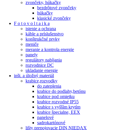
zvončeky, húkačky
bezdrôtové zvončeky
húkačky
klasické zvončeky
F o t o v o l t a i k a
istenie a ochrana
káble a príslušenstvo
konštrukčné prvky
meniče
meranie a kontrola energie
panely
regulátory nabíjania
rozvodnice DC
ukladanie energie
inšt. a úložný materiál
krabice,rozvodky
do zateplenia
krabice do podlahy,betónu
krabice pod omietku
krabice rozvodné IP55
krabice s vyšším krytím
krabice špecialne, EEX
panelové
sadrokartónové
lišty prepojovacie DIN,NIEDAX