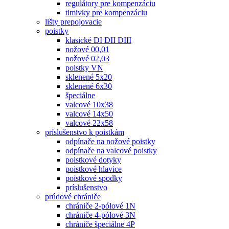
regulátory pre kompenzáciu
tlmivky pre kompenzáciu
lišty prepojovacie
poistky
klasické DI DII DIII
nožové 00,01
nožové 02,03
poistky VN
sklenené 5x20
sklenené 6x30
špeciálne
valcové 10x38
valcové 14x50
valcové 22x58
príslušenstvo k poistkám
odpínače na nožové poistky
odpínače na valcové poistky
poistkové dotyky
poistkové hlavice
poistkové spodky
príslušenstvo
prúdové chrániče
chrániče 2-pólové 1N
chrániče 4-pólové 3N
chrániče špeciálne 4P