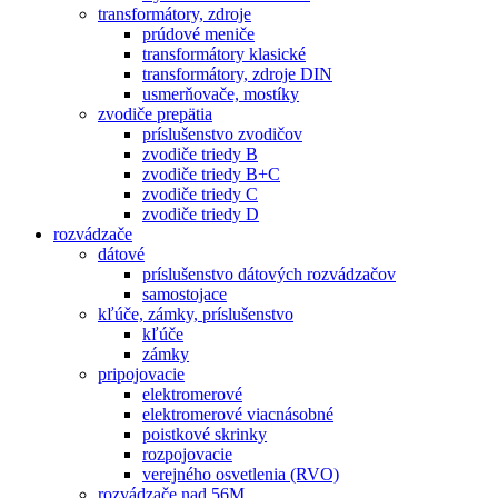
transformátory, zdroje
prúdové meniče
transformátory klasické
transformátory, zdroje DIN
usmerňovače, mostíky
zvodiče prepätia
príslušenstvo zvodičov
zvodiče triedy B
zvodiče triedy B+C
zvodiče triedy C
zvodiče triedy D
rozvádzače
dátové
príslušenstvo dátových rozvádzačov
samostojace
kľúče, zámky, príslušenstvo
kľúče
zámky
pripojovacie
elektromerové
elektromerové viacnásobné
poistkové skrinky
rozpojovacie
verejného osvetlenia (RVO)
rozvádzače nad 56M