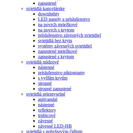
zapustené
svietidlá kancelárske
downlighty
LED panely a príslušenstvo
na povrch mriežkové
na povrch s krytom
príslušenstvo závesných svietidiel
svietidlá bez krytu
systémy závesných svietidiel
zapustené mriežkové
zapustené s krytom
svietidlá núdzové
nástenné
príslušenstvo piktogramy
s vyšším krytím
stropné
stropné zapustené
svietidlá priemyselné
antivandal
nástenné
reflektory
trubicové
závesné
závesné LED-HB
svietidlá s pohybovým čidlom