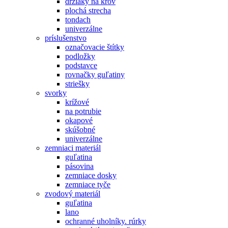
držiaky na krov
plochá strecha
tondach
univerzálne
príslušenstvo
označovacie štítky
podložky
podstavce
rovnačky guľatiny
striešky
svorky
krížové
na potrubie
okapové
skúšobné
univerzálne
zemniaci materiál
guľatina
pásovina
zemniace dosky
zemniace tyče
zvodový materiál
guľatina
lano
ochranné uholníky. rúrky