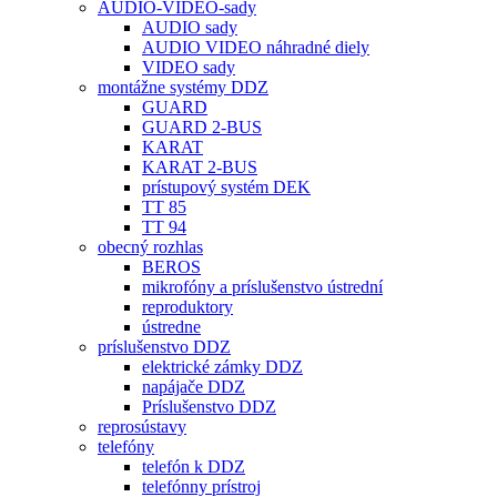
AUDIO-VIDEO-sady
AUDIO sady
AUDIO VIDEO náhradné diely
VIDEO sady
montážne systémy DDZ
GUARD
GUARD 2-BUS
KARAT
KARAT 2-BUS
prístupový systém DEK
TT 85
TT 94
obecný rozhlas
BEROS
mikrofóny a príslušenstvo ústrední
reproduktory
ústredne
príslušenstvo DDZ
elektrické zámky DDZ
napájače DDZ
Príslušenstvo DDZ
reprosústavy
telefóny
telefón k DDZ
telefónny prístroj