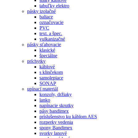
štítky káblové
tabuľky elektro
pásky izolačné
baliace
označovacie
PVC
text. a špec.
vulkanizačné
pásky sťahovacie
klasické
špeciálne
príchytky
káblové
s klinčekom
samolepiace
SONAP
upínací materiál
konzoly, držiaky
lanko
napínacie skrutky
pásy bandimex
príslušenstvo ku káblom AES
rozperky vedenia
spony Bandimex
svorky lanové