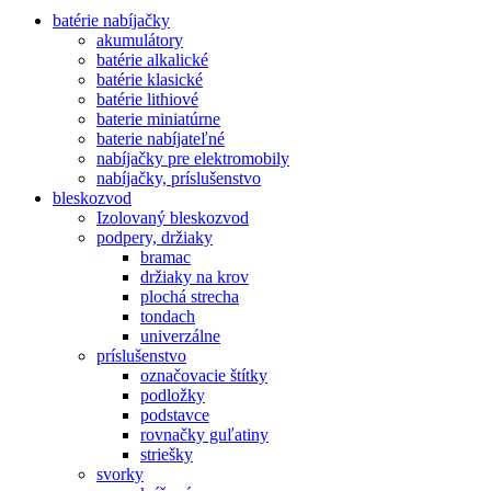
batérie nabíjačky
akumulátory
batérie alkalické
batérie klasické
batérie lithiové
baterie miniatúrne
baterie nabíjateľné
nabíjačky pre elektromobily
nabíjačky, príslušenstvo
bleskozvod
Izolovaný bleskozvod
podpery, držiaky
bramac
držiaky na krov
plochá strecha
tondach
univerzálne
príslušenstvo
označovacie štítky
podložky
podstavce
rovnačky guľatiny
striešky
svorky