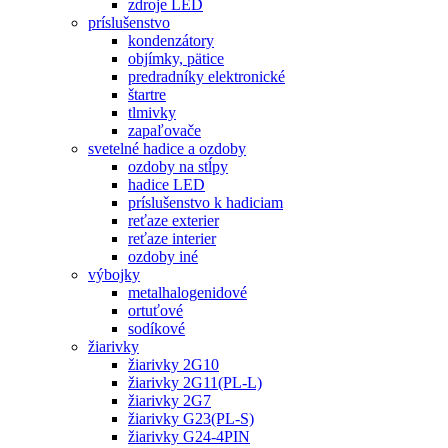
zdroje LED
príslušenstvo
kondenzátory
objímky, pätice
predradníky elektronické
štartre
tlmivky
zapaľovače
svetelné hadice a ozdoby
ozdoby na stĺpy
hadice LED
príslušenstvo k hadiciam
reťaze exterier
reťaze interier
ozdoby iné
výbojky
metalhalogenidové
ortuťové
sodíkové
žiarivky
žiarivky 2G10
žiarivky 2G11(PL-L)
žiarivky 2G7
žiarivky G23(PL-S)
žiarivky G24-4PIN