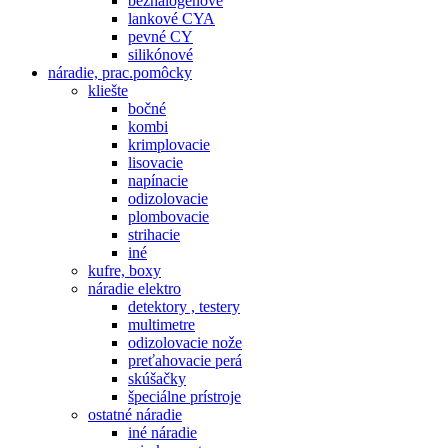
bezhalogenové
lankové CYA
pevné CY
silikónové
náradie, prac.pomôcky
kliešte
bočné
kombi
krimplovacie
lisovacie
napínacie
odizolovacie
plombovacie
strihacie
iné
kufre, boxy
náradie elektro
detektory , testery
multimetre
odizolovacie nože
preťahovacie perá
skúšačky
špeciálne prístroje
ostatné náradie
iné náradie