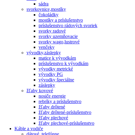
sádra
svorkovnice,mostíky
čokoládky
mostíky a príslušenstvo
príslušenstvo rádových svoriek
svorky radové
svorky uzemňovacie
svorky wago,lustrové
venčeky
vývodky,záslepky
matice k vývodkám
príslušenstvo k vývodkám
vývodky metrické
vývodky PG
vývodky špeciálne
záslepky
žľaby kovové
nosiče energie
rebríky a príslušenstvo
žľaby drôtené
žľaby drôtené-príslušenstvo
žľaby plechové
žľaby plechové-príslušenstvo
Káble a vodiče
dátové, telefónne