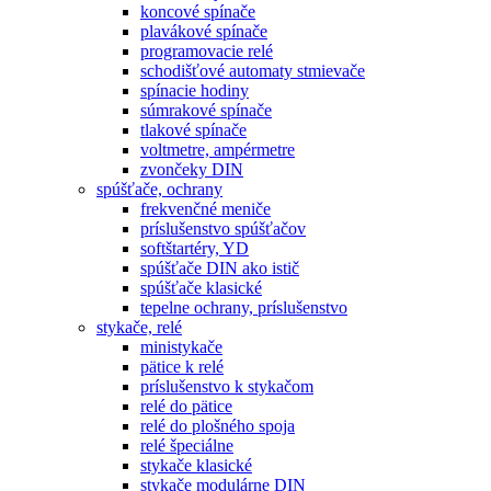
koncové spínače
plavákové spínače
programovacie relé
schodišťové automaty stmievače
spínacie hodiny
súmrakové spínače
tlakové spínače
voltmetre, ampérmetre
zvončeky DIN
spúšťače, ochrany
frekvenčné meniče
príslušenstvo spúšťačov
softštartéry, YD
spúšťače DIN ako istič
spúšťače klasické
tepelne ochrany, príslušenstvo
stykače, relé
ministykače
pätice k relé
príslušenstvo k stykačom
relé do pätice
relé do plošného spoja
relé špeciálne
stykače klasické
stykače modulárne DIN