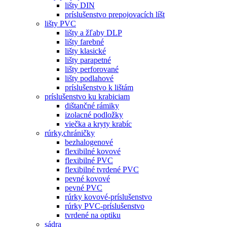
lišty DIN
príslušenstvo prepojovacích líšt
lišty PVC
lišty a žľaby DLP
lišty farebné
lišty klasické
lišty parapetné
lišty perforované
lišty podlahové
príslušenstvo k lištám
príslušenstvo ku krabiciam
dištančné rámiky
izolacné podložky
viečka a kryty krabíc
rúrky,chráničky
bezhalogenové
flexibilné kovové
flexibilné PVC
flexibilné tvrdené PVC
pevné kovové
pevné PVC
rúrky kovové-príslušenstvo
rúrky PVC-príslušenstvo
tvrdené na optiku
sádra