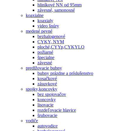
hliníkové NN od 95mm
závesné, samonosné
koaxialne
koaxialy
video šnúry
medené pevné
bezhalogenové
CYKY, NYM
ploché,CYYp,CYKYLO
požiarné
špecialne
závesné
predlžovacie bubny
bubny prázdne a príslušenstvo
kosačkové
zásuvkové
spojky,koncovky
bez spojovačov
koncovky
lisovacie
rozdeľovacie hlavice
šrubovacie
vodiče
autovodice