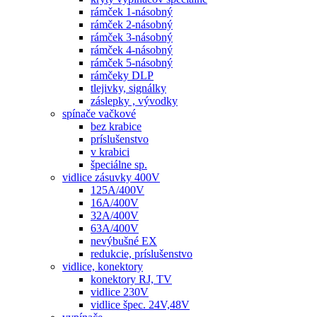
rámček 1-násobný
rámček 2-násobný
rámček 3-násobný
rámček 4-násobný
rámček 5-násobný
rámčeky DLP
tlejivky, signálky
záslepky , vývodky
spínače vačkové
bez krabice
príslušenstvo
v krabici
špeciálne sp.
vidlice zásuvky 400V
125A/400V
16A/400V
32A/400V
63A/400V
nevýbušné EX
redukcie, príslušenstvo
vidlice, konektory
konektory RJ, TV
vidlice 230V
vidlice špec. 24V,48V