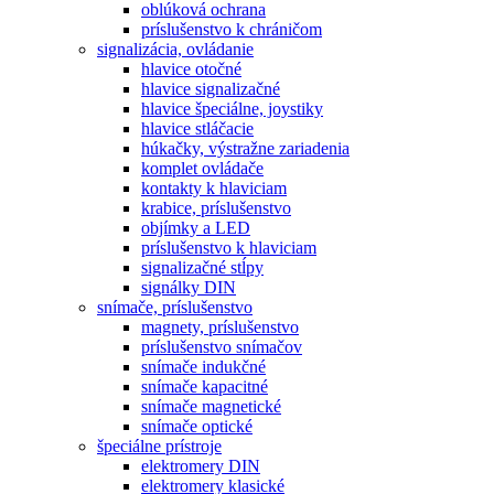
oblúková ochrana
príslušenstvo k chráničom
signalizácia, ovládanie
hlavice otočné
hlavice signalizačné
hlavice špeciálne, joystiky
hlavice stláčacie
húkačky, výstražne zariadenia
komplet ovládače
kontakty k hlaviciam
krabice, príslušenstvo
objímky a LED
príslušenstvo k hlaviciam
signalizačné stĺpy
signálky DIN
snímače, príslušenstvo
magnety, príslušenstvo
príslušenstvo snímačov
snímače indukčné
snímače kapacitné
snímače magnetické
snímače optické
špeciálne prístroje
elektromery DIN
elektromery klasické