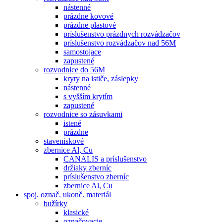
nástenné
prázdne kovové
prázdne plastové
príslušenstvo prázdnych rozvádzačov
príslušenstvo rozvádzačov nad 56M
samostojace
zapustené
rozvodnice do 56M
kryty na ističe, záslepky
nástenné
s vyšším krytím
zapustené
rozvodnice so zásuvkami
istené
prázdne
staveniskové
zbernice Al, Cu
CANALIS a príslušenstvo
držiaky zberníc
príslušenstvo zberníc
zbernice Al, Cu
spoj. označ. ukonč. materiál
bužírky
klasické
označovacie