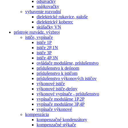
odsávačky
spájkovačky
vybavenie rozvodní
dielektrické rukavice, galoše
dielektrický koberec
skúšačky VN
prístroje rozvádz. výzbroj
ističe, vypínače
ističe 1P
ističe 2P,1N
ističe 3P
ističe 4P,3N
ovládače modulárne, príslušenstvo
príslušenstvo k deónom
príslušenstvo k ističom
príslušenstvo výkonových ističov
výkonové ističe
výkonové ističe-deóny
výkonové vypínače - príslušenstvo
vypínače modulárne 1P,2P
vypínače modulárne 3P,4P
vypínače výkonové
kompenzácia
kompenzačné kondenzátory
kompenzačné stýkače