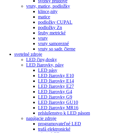
svorky prúdové
vruty, matice, podložky
klince,nity
matice
podložky CUPAL
podložky Zn
šruby metrické
vruty
vruty samorezné
vruty so sadr. čierne
svetelné zdroje
LED čipy,dosky
LED žiarovky, pásy
LED pásy
LED žiarovky E10
LED žiarovky E14
LED žiarovky E27
LED žiarovky G4
LED žiarovky G9
LED žiarovky GU10
LED žiarovky MR16
príslušenstvo k LED pásom
napájacie zdroje
programovateľné LED
trafá elektronické