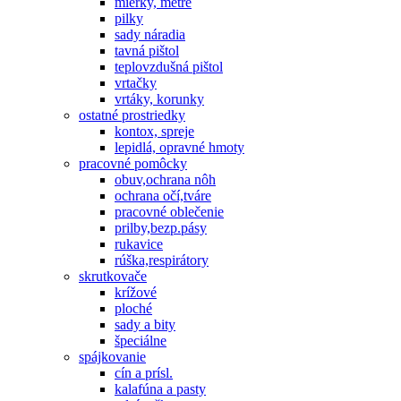
mierky, metre
pilky
sady náradia
tavná pištol
teplovzdušná pištol
vrtačky
vrtáky, korunky
ostatné prostriedky
kontox, spreje
lepidlá, opravné hmoty
pracovné pomôcky
obuv,ochrana nôh
ochrana očí,tváre
pracovné oblečenie
prilby,bezp.pásy
rukavice
rúška,respirátory
skrutkovače
krížové
ploché
sady a bity
špeciálne
spájkovanie
cín a prísl.
kalafúna a pasty