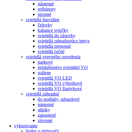
nástenné
reflektory
stropné
svietidlá špeciálne
čelovky
kahance sviečky
svietidlá do zásuvky
svietidlá odpudzujúce hmyz
svietidlá prenosné
svietidlá ručné
svietidlá verejného osvetlenia
parkové
príslušenstvo svietidiel VO
solárne
svietidlá VO LED
svietidlá VO výbojkové
svietidlá VO žiarivkové
svietidlá záhradné
do podlahy, nájazdové
nástenné
stlpiky
zapustené
závesné
vykurovanie
boiler a ohrievače