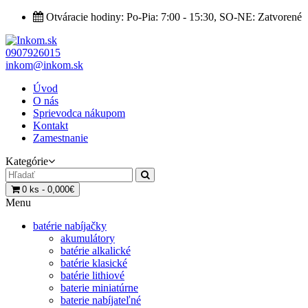
Otváracie hodiny: Po-Pia: 7:00 - 15:30, SO-NE: Zatvorené
0907926015
inkom@inkom.sk
Úvod
O nás
Sprievodca nákupom
Kontakt
Zamestnanie
Kategórie
0 ks - 0,000€
Menu
batérie nabíjačky
akumulátory
batérie alkalické
batérie klasické
batérie lithiové
baterie miniatúrne
baterie nabíjateľné