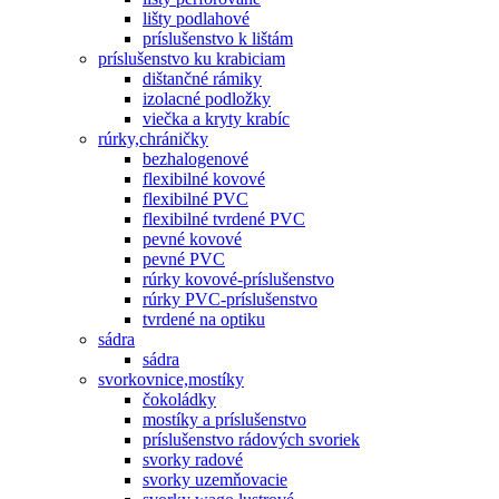
lišty podlahové
príslušenstvo k lištám
príslušenstvo ku krabiciam
dištančné rámiky
izolacné podložky
viečka a kryty krabíc
rúrky,chráničky
bezhalogenové
flexibilné kovové
flexibilné PVC
flexibilné tvrdené PVC
pevné kovové
pevné PVC
rúrky kovové-príslušenstvo
rúrky PVC-príslušenstvo
tvrdené na optiku
sádra
sádra
svorkovnice,mostíky
čokoládky
mostíky a príslušenstvo
príslušenstvo rádových svoriek
svorky radové
svorky uzemňovacie