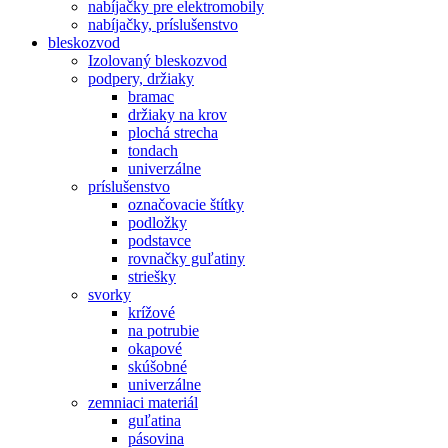
nabíjačky pre elektromobily
nabíjačky, príslušenstvo
bleskozvod
Izolovaný bleskozvod
podpery, držiaky
bramac
držiaky na krov
plochá strecha
tondach
univerzálne
príslušenstvo
označovacie štítky
podložky
podstavce
rovnačky guľatiny
striešky
svorky
krížové
na potrubie
okapové
skúšobné
univerzálne
zemniaci materiál
guľatina
pásovina