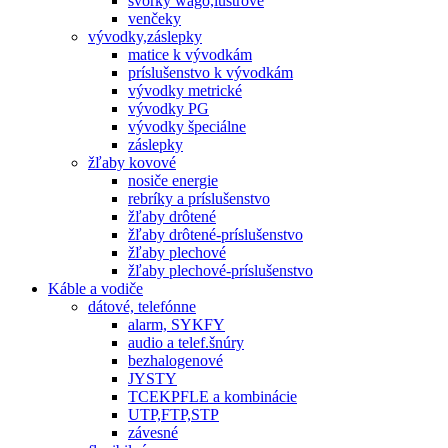
svorky wago,lustrové
venčeky
vývodky,záslepky
matice k vývodkám
príslušenstvo k vývodkám
vývodky metrické
vývodky PG
vývodky špeciálne
záslepky
žľaby kovové
nosiče energie
rebríky a príslušenstvo
žľaby drôtené
žľaby drôtené-príslušenstvo
žľaby plechové
žľaby plechové-príslušenstvo
Káble a vodiče
dátové, telefónne
alarm, SYKFY
audio a telef.šnúry
bezhalogenové
JYSTY
TCEKPFLE a kombinácie
UTP,FTP,STP
závesné