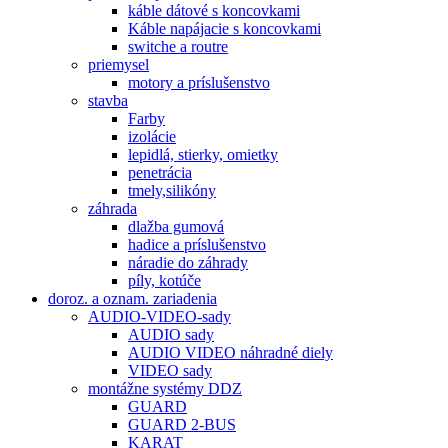
káble dátové s koncovkami
Káble napájacie s koncovkami
switche a routre
priemysel
motory a príslušenstvo
stavba
Farby
izolácie
lepidlá, stierky, omietky
penetrácia
tmely,silikóny
záhrada
dlažba gumová
hadice a príslušenstvo
náradie do záhrady
píly, kotúče
doroz. a oznam. zariadenia
AUDIO-VIDEO-sady
AUDIO sady
AUDIO VIDEO náhradné diely
VIDEO sady
montážne systémy DDZ
GUARD
GUARD 2-BUS
KARAT