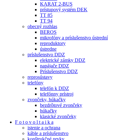
KARAT 2-BUS
prístupový systém DEK
TT 85
TT 94
obecný rozhlas
BEROS
mikrofóny a príslušenstvo ústrední
reproduktory
ústredne
príslušenstvo DDZ
elektrické zámky DDZ
napájače DDZ
Príslušenstvo DDZ
reprosústavy
telefóny
telefón k DDZ
telefónny prístroj
zvončeky, húkačky
bezdrôtové zvončeky
húkačky
klasické zvončeky
F o t o v o l t a i k a
istenie a ochrana
káble a príslušenstvo
konštrukčné prvky