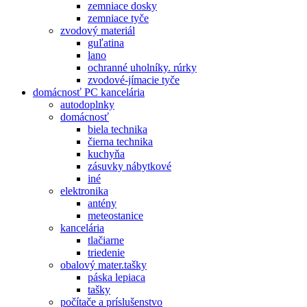
zemniace dosky
zemniace tyče
zvodový materiál
guľatina
lano
ochranné uholníky. rúrky
zvodové-jímacie tyče
domácnosť PC kancelária
autodoplnky
domácnosť
biela technika
čierna technika
kuchyňa
zásuvky nábytkové
iné
elektronika
antény
meteostanice
kancelária
tlačiarne
triedenie
obalový mater.tašky
páska lepiaca
tašky
počítače a príslušenstvo