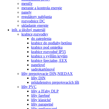
meniče
meranie a kontrola energie
panely
regulátory nabíjania
rozvodnice DC
ukladanie energie
inšt. a úložný materiál
krabice,rozvodky
do zateplenia
krabice do podlahy,betónu
krabice pod omietku
krabice rozvodné IP55
krabice s vyšším krytím
krabice špecialne, EEX
panelové
sadrokartónové
lišty prepojovacie DIN,NIEDAX
lišty DIN
príslušenstvo prepojovacích líšt
lišty PVC
lišty a žľaby DLP
lišty farebné
lišty klasické
lišty parapetné
lišty perforované