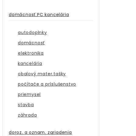
domácnosť PC kancelária
autodoplnky
domácnosť
elektronika
kancelária
obalový mater.tašky
počítače a príslušenstvo
priemysel
stavba
záhrada
doroz. a oznam. zariadenia