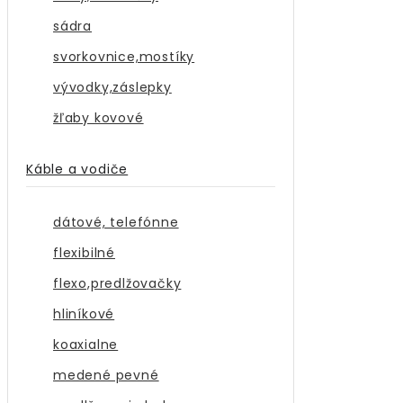
sádra
svorkovnice,mostíky
vývodky,záslepky
žľaby kovové
Káble a vodiče
dátové, telefónne
flexibilné
flexo,predlžovačky
hliníkové
koaxialne
medené pevné