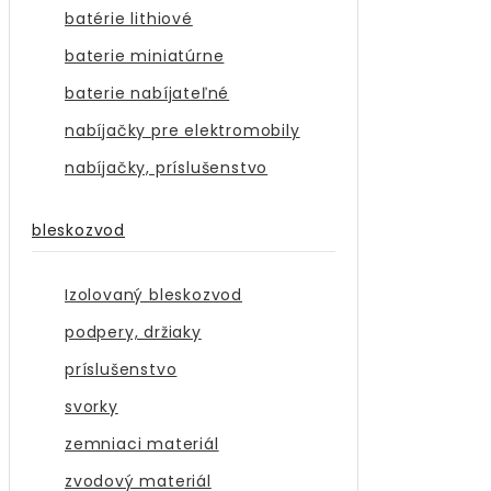
batérie lithiové
baterie miniatúrne
baterie nabíjateľné
nabíjačky pre elektromobily
nabíjačky, príslušenstvo
bleskozvod
Izolovaný bleskozvod
podpery, držiaky
príslušenstvo
svorky
zemniaci materiál
zvodový materiál