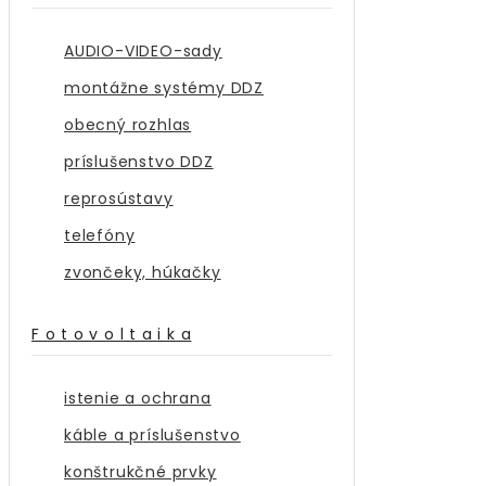
AUDIO-VIDEO-sady
montážne systémy DDZ
obecný rozhlas
príslušenstvo DDZ
reprosústavy
telefóny
zvončeky, húkačky
F o t o v o l t a i k a
istenie a ochrana
káble a príslušenstvo
konštrukčné prvky