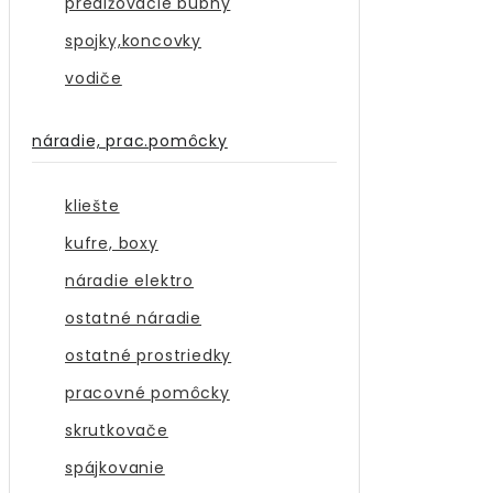
predlžovacie bubny
spojky,koncovky
vodiče
náradie, prac.pomôcky
kliešte
kufre, boxy
náradie elektro
ostatné náradie
ostatné prostriedky
pracovné pomôcky
skrutkovače
spájkovanie