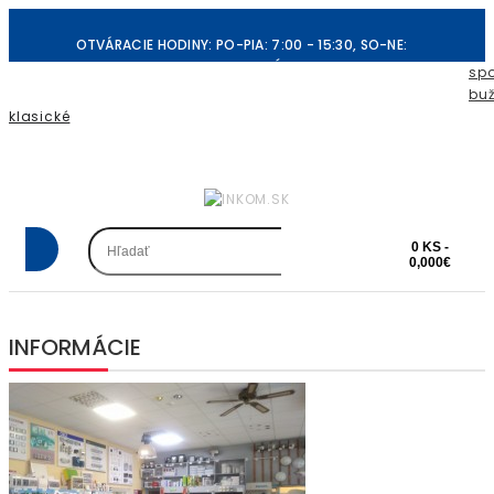
OTVÁRACIE HODINY: PO-PIA: 7:00 - 15:30, SO-NE:
ZATVORENÉ
spo
buž
klasické
REGISTRÁCIA
PRIHLÁSIŤ SA
OBĽÚBENÉ PRODUKTY (0)
POKLADŇA
0 KS -
0,000€
INFORMÁCIE