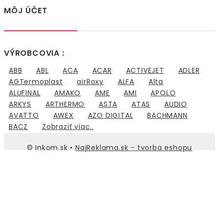
MÔJ ÚČET
VÝROBCOVIA :
ABB
ABL
ACA
ACAR
ACTIVEJET
ADLER
AGTermoplast
airRoxy
ALFA
Alta
ALUFINAL
AMAKO
AME
AMI
APOLO
ARKYS
ARTHERMO
ASTA
ATAS
AUDIO
AVATTO
AWEX
AZO DIGITAL
BACHMANN
BACZ
Zobraziť viac..
© Inkom.sk •
NajReklama.sk - tvorba eshopu