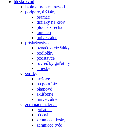
bleskozvod
Izolovaný bleskozvod
podpery, držiaky
bramac
držiaky na krov
plochá strecha
tondach
univerzálne
príslušenstvo
označovacie štítky
podložky
podstavce
rovnačky guľatiny
striešky
svorky
krížové
na potrubie
okapové
skúšobné
univerzálne
zemniaci materiál
guľatina
pásovina
zemniace dosky
zemniace tyče