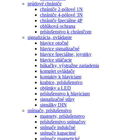
prúdové chrániče
chrániče 2-pólové 1N
chrániče 4-pólové 3N
chrániče špeciálne 4P
oblúková ochrana
príslušenstvo k chráničom
signalizácia, ovládanie
hlavice otočné
hlavice signalizačné
hlavice špeciálne, joystiky
hlavice stláčacie
húkačky, výstražne zariadenia
komplet ovládače
kontakty k hlaviciam
krabice, príslušenstvo
objímky a LED
príslušenstvo k hlaviciam
signalizačné stĺpy
signálky DIN
snímače, príslušenstvo
magnety, príslušenstvo
príslušenstvo snímačov
snímače indukčné
snímače kapacitné
snímače magnetické