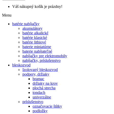
Váš nákupný košík je prázdny!
Menu
batérie nabíjačky
akumulátory
batérie alkalické
batérie klasické
batérie lithiové
baterie miniatúrne
baterie nabíjateľné
nabíjačky pre elektromobily
nabíjačky, príslušenstvo
bleskozvod
Izolovaný bleskozvod
podpery, držiaky
bramac
držiaky na krov
plochá strecha
tondach
univerzálne
príslušenstvo
označovacie štítky
podložky