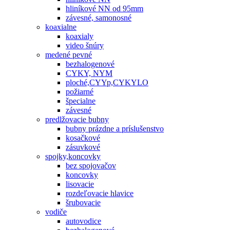
hliníkové NN od 95mm
závesné, samonosné
koaxialne
koaxialy
video šnúry
medené pevné
bezhalogenové
CYKY, NYM
ploché,CYYp,CYKYLO
požiarné
špecialne
závesné
predlžovacie bubny
bubny prázdne a príslušenstvo
kosačkové
zásuvkové
spojky,koncovky
bez spojovačov
koncovky
lisovacie
rozdeľovacie hlavice
šrubovacie
vodiče
autovodice