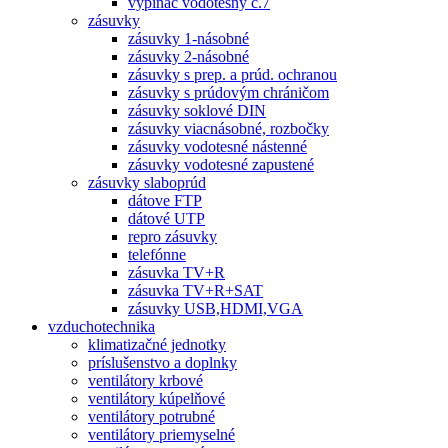
vypínač vodotesný č.7
zásuvky
zásuvky 1-násobné
zásuvky 2-násobné
zásuvky s prep. a prúd. ochranou
zásuvky s prúdovým chráničom
zásuvky soklové DIN
zásuvky viacnásobné, rozbočky
zásuvky vodotesné nástenné
zásuvky vodotesné zapustené
zásuvky slaboprúd
dátove FTP
dátové UTP
repro zásuvky
telefónne
zásuvka TV+R
zásuvka TV+R+SAT
zásuvky USB,HDMI,VGA
vzduchotechnika
klimatizačné jednotky
príslušenstvo a doplnky
ventilátory krbové
ventilátory kúpelňové
ventilátory potrubné
ventilátory priemyselné