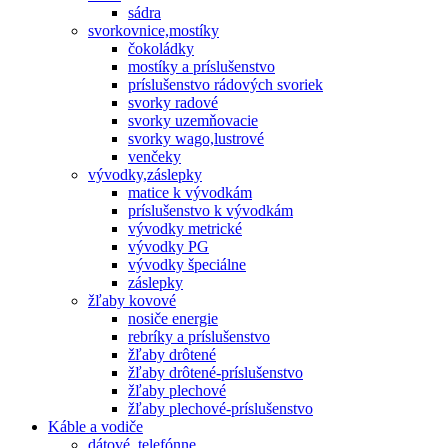
sádra
svorkovnice,mostíky
čokoládky
mostíky a príslušenstvo
príslušenstvo rádových svoriek
svorky radové
svorky uzemňovacie
svorky wago,lustrové
venčeky
vývodky,záslepky
matice k vývodkám
príslušenstvo k vývodkám
vývodky metrické
vývodky PG
vývodky špeciálne
záslepky
žľaby kovové
nosiče energie
rebríky a príslušenstvo
žľaby drôtené
žľaby drôtené-príslušenstvo
žľaby plechové
žľaby plechové-príslušenstvo
Káble a vodiče
dátové, telefónne