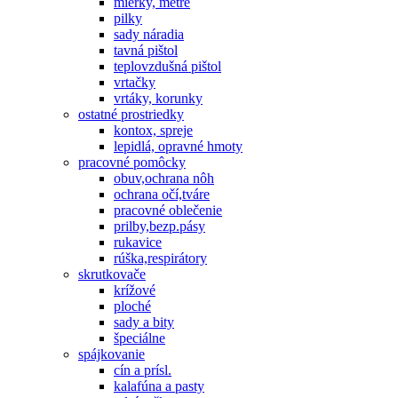
mierky, metre
pilky
sady náradia
tavná pištol
teplovzdušná pištol
vrtačky
vrtáky, korunky
ostatné prostriedky
kontox, spreje
lepidlá, opravné hmoty
pracovné pomôcky
obuv,ochrana nôh
ochrana očí,tváre
pracovné oblečenie
prilby,bezp.pásy
rukavice
rúška,respirátory
skrutkovače
krížové
ploché
sady a bity
špeciálne
spájkovanie
cín a prísl.
kalafúna a pasty