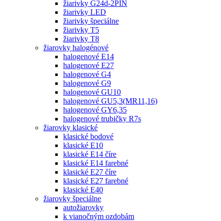
žiarivky G24d-2PIN
žiarivky LED
žiarivky špeciálne
žiarivky T5
žiarivky T8
žiarovky halogénové
halogenové E14
halogenové E27
halogenové G4
halogenové G9
halogenové GU10
halogenové GU5,3(MR11,16)
halogenové GY6,35
halogenové trubičky R7s
žiarovky klasické
klasické bodové
klasické E10
klasické E14 číre
klasické E14 farebné
klasické E27 číre
klasické E27 farebné
klasické E40
žiarovky špeciálne
autožiarovky
k vianočným ozdobám