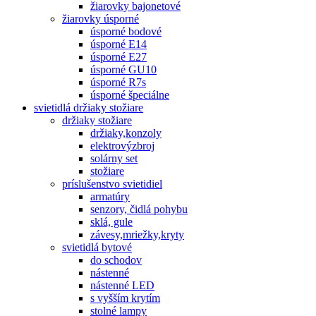
žiarovky bajonetové
žiarovky úsporné
úsporné bodové
úsporné E14
úsporné E27
úsporné GU10
úsporné R7s
úsporné špeciálne
svietidlá držiaky stožiare
držiaky stožiare
držiaky,konzoly
elektrovýzbroj
solárny set
stožiare
príslušenstvo svietidiel
armatúry
senzory, čidlá pohybu
sklá, gule
závesy,mriežky,kryty
svietidlá bytové
do schodov
nástenné
nástenné LED
s vyšším krytím
stolné lampy