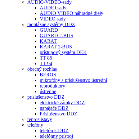
AUDIO-VIDEO-sady
AUDIO sady
AUDIO VIDEO náhradné diely
VIDEO sady
montážne systémy DDZ
GUARD
GUARD 2-BUS
KARAT
KARAT 2-BUS
prístupový systém DEK
TT 85
TT 94
obecný rozhlas
BEROS
mikrofóny a príslušenstvo ústrední
reproduktory
ústredne
príslušenstvo DDZ
elektrické zámky DDZ
napájače DDZ
Príslušenstvo DDZ
reprosústavy
telefóny
telefón k DDZ
telefónny prístroj