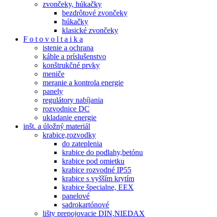
zvončeky, húkačky
bezdrôtové zvončeky
húkačky
klasické zvončeky
F o t o v o l t a i k a
istenie a ochrana
káble a príslušenstvo
konštrukčné prvky
meniče
meranie a kontrola energie
panely
regulátory nabíjania
rozvodnice DC
ukladanie energie
inšt. a úložný materiál
krabice,rozvodky
do zateplenia
krabice do podlahy,betónu
krabice pod omietku
krabice rozvodné IP55
krabice s vyšším krytím
krabice špecialne, EEX
panelové
sadrokartónové
lišty prepojovacie DIN,NIEDAX