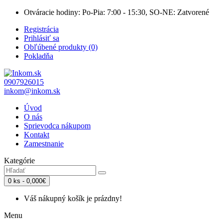
Otváracie hodiny: Po-Pia: 7:00 - 15:30, SO-NE: Zatvorené
Registrácia
Prihlásiť sa
Obľúbené produkty (0)
Pokladňa
0907926015
inkom@inkom.sk
Úvod
O nás
Sprievodca nákupom
Kontakt
Zamestnanie
Kategórie
0 ks - 0,000€
Váš nákupný košík je prázdny!
Menu