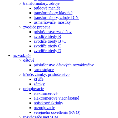
transformátory, zdroje
prúdové meniče
transformátory klasické
transformátory, zdroje DIN
usmerňovače, mostíky
zvodiče prepätia
príslušenstvo zvodičov
zvodiče triedy B
zvodiče triedy B+C
zvodiče triedy C
zvodiče triedy D
rozvádzače
dátové
príslušenstvo dátových rozvádzačov
samostojace
kľúče, zámky, príslušenstvo
kľúče
zámky
pripojovacie
elektromerové
elektromerové viacnásobné
poistkové skrinky
rozpojovacie
verejného osvetlenia (RVO)
rozvádzače nad 56M