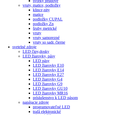
svorky prúdové
vruty, matice, podložky
klince,nity
matice
podložky CUPAL
podložky Zn
šruby metrické
vruty
vruty samorezné
vruty so sadr. čierne
svetelné zdroje
LED čipy,dosky
LED žiarovky, pásy
LED pásy
LED žiarovky E10
LED žiarovky E14
LED žiarovky E27
LED žiarovky G4
LED žiarovky G9
LED žiarovky GU10
LED žiarovky MR16
príslušenstvo k LED pásom
napájacie zdroje
programovateľné LED
trafá elektronické