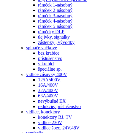
rámček 1-násobný
rámček 2-násobný
rámček 3-násobný
rámček 4-násobný
rámček 5-násobný
rámčeky DLP
tlejivky, signálky
záslepky , vývodky
spínače vačkové
bez krabice
príslušenstvo
v krabici
špeciálne sp.
vidlice zásuvky 400V
125A/400V
16A/400V
32A/400V
63A/400V
nevýbušné EX
redukcie, príslušenstvo
vidlice, konektory
konektory RJ, TV
vidlice 230V
vidlice špec. 24V,48V