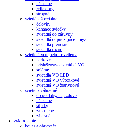
nástenné
reflektory
stropné
svietidlá špeciálne
čelovky
kahance sviečky
svietidlá do zásuvky
svietidlá odpudzujúce hmyz
svietidlá prenosné
svietidlá ručné
svietidlá verejného osvetlenia
parkové
príslušenstvo svietidiel VO
solárne
svietidlá VO LED
svietidlá VO výbojkové
svietidlá VO žiarivkové
svietidlá záhradné
do podlahy, nájazdové
nástenné
stlpiky
zapustené
závesné
vykurovanie
boiler a ohrievače