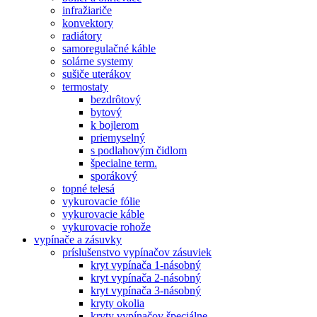
infražiariče
konvektory
radiátory
samoregulačné káble
solárne systemy
sušiče uterákov
termostaty
bezdrôtový
bytový
k bojlerom
priemyselný
s podlahovým čidlom
špecialne term.
sporákový
topné telesá
vykurovacie fólie
vykurovacie káble
vykurovacie rohože
vypínače a zásuvky
príslušenstvo vypínačov zásuviek
kryt vypínača 1-násobný
kryt vypínača 2-násobný
kryt vypínača 3-násobný
kryty okolia
kryty vypínačov špeciálne