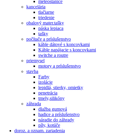
meteostanice
kancelária
tlačiarne
triedenie
obalový mater.tašky
páska lepiaca
tašky
počítače a príslušenstvo
káble dátové s koncovkami
Káble napájacie s koncovkami
switche a routre
priemysel
motory a príslušenstvo
stavba
Farby
izolácie
lepidlá, stierky, omietky
penetrácia
tmely,silikóny
záhrada
dlažba gumová
hadice a príslušenstvo
náradie do záhrady
píly, kotúče
doroz. a oznam. zariadenia