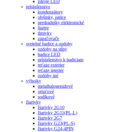
zdroje LED
príslušenstvo
kondenzátory
objímky, pätice
predradníky elektronické
štartre
tlmivky
zapaľovače
svetelné hadice a ozdoby
ozdoby na stĺpy
hadice LED
príslušenstvo k hadiciam
reťaze exterier
reťaze interier
ozdoby iné
výbojky
metalhalogenidové
ortuťové
sodíkové
žiarivky
žiarivky 2G10
žiarivky 2G11(PL-L)
žiarivky 2G7
žiarivky G23(PL-S)
žiarivky G24-4PIN