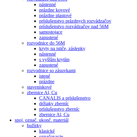
nástenné
prázdne kovové
prázdne plastové
príslušenstvo prázdnych rozvádzačov
príslušenstvo rozvádzačov nad 56M
samostojace
zapustené
rozvodnice do 56M
kryty na ističe, záslepky
nástenné
s vyšším krytím
zapustené
rozvodnice so zásuvkami
istené
prázdne
staveniskové
zbernice Al, Cu
CANALIS a príslušenstvo
držiaky zberníc
príslušenstvo zberníc
zbernice Al, Cu
spoj. označ. ukonč. materiál
bužírky
klasické
označovacie