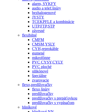
alarm, SYKFY
audio a telef.šnúry
bezhalogenové
JYSTY
TCEKPFLE a kombinácie
UTP,FTP,STP
závesné
flexibilné
CMFM
CMSM,YSLY
CYH,reprokáble
gumené
mikrofónne
PVC CYSY,CYLY
PVC ploché
silikónové
špeciálne
zvarovacie
flexo,predlžovačky
flexo šnúry
predlžovačky
predlžovačky s prepäťovkou
predlžovačky s vypínačom
hliníkové
hliníkové NN