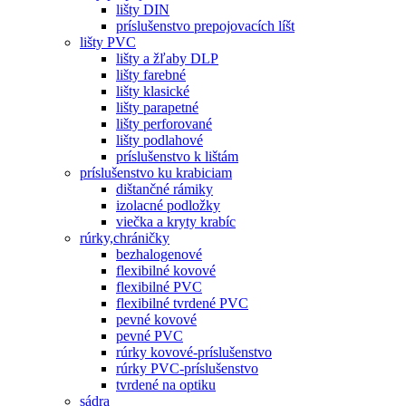
lišty DIN
príslušenstvo prepojovacích líšt
lišty PVC
lišty a žľaby DLP
lišty farebné
lišty klasické
lišty parapetné
lišty perforované
lišty podlahové
príslušenstvo k lištám
príslušenstvo ku krabiciam
dištančné rámiky
izolacné podložky
viečka a kryty krabíc
rúrky,chráničky
bezhalogenové
flexibilné kovové
flexibilné PVC
flexibilné tvrdené PVC
pevné kovové
pevné PVC
rúrky kovové-príslušenstvo
rúrky PVC-príslušenstvo
tvrdené na optiku
sádra