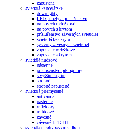
zapustené
svietidlá kancelárske
downlighty
LED panely a príslušenstvo
na povrch mriežkové
na povrch s krytom
príslušenstvo závesných svietidiel
svietidlá bez krytu
systémy závesných svietidiel
zapustené mriežkové
zapustené s krytom
svietidlá núdzové
nástenné
príslušenstvo piktogramy
s vyšším krytím
stropné
stropné zapustené
svietidlá priemyselné
antivandal
nástenné
reflektory
trubicové
závesné
závesné LED-HB
svietidlá s pohybovým čidlom