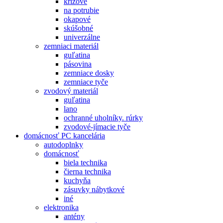
krížové
na potrubie
okapové
skúšobné
univerzálne
zemniaci materiál
guľatina
pásovina
zemniace dosky
zemniace tyče
zvodový materiál
guľatina
lano
ochranné uholníky. rúrky
zvodové-jímacie tyče
domácnosť PC kancelária
autodoplnky
domácnosť
biela technika
čierna technika
kuchyňa
zásuvky nábytkové
iné
elektronika
antény