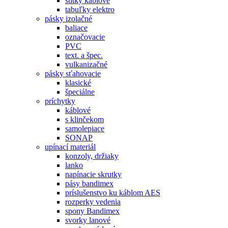
štítky káblové
tabuľky elektro
pásky izolačné
baliace
označovacie
PVC
text. a špec.
vulkanizačné
pásky sťahovacie
klasické
špeciálne
príchytky
káblové
s klinčekom
samolepiace
SONAP
upínací materiál
konzoly, držiaky
lanko
napínacie skrutky
pásy bandimex
príslušenstvo ku káblom AES
rozperky vedenia
spony Bandimex
svorky lanové