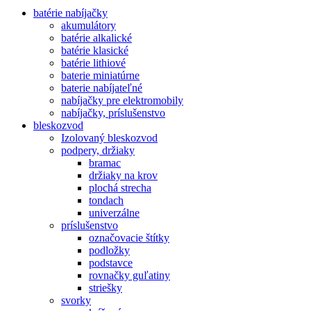
batérie nabíjačky
akumulátory
batérie alkalické
batérie klasické
batérie lithiové
baterie miniatúrne
baterie nabíjateľné
nabíjačky pre elektromobily
nabíjačky, príslušenstvo
bleskozvod
Izolovaný bleskozvod
podpery, držiaky
bramac
držiaky na krov
plochá strecha
tondach
univerzálne
príslušenstvo
označovacie štítky
podložky
podstavce
rovnačky guľatiny
striešky
svorky