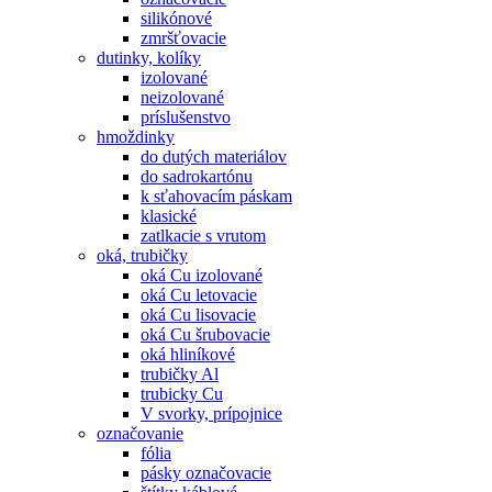
silikónové
zmršťovacie
dutinky, kolíky
izolované
neizolované
príslušenstvo
hmoždinky
do dutých materiálov
do sadrokartónu
k sťahovacím páskam
klasické
zatlkacie s vrutom
oká, trubičky
oká Cu izolované
oká Cu letovacie
oká Cu lisovacie
oká Cu šrubovacie
oká hliníkové
trubičky Al
trubicky Cu
V svorky, prípojnice
označovanie
fólia
pásky označovacie