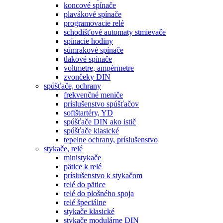
koncové spínače
plavákové spínače
programovacie relé
schodišťové automaty stmievače
spínacie hodiny
súmrakové spínače
tlakové spínače
voltmetre, ampérmetre
zvončeky DIN
spúšťače, ochrany
frekvenčné meniče
príslušenstvo spúšťačov
softštartéry, YD
spúšťače DIN ako istič
spúšťače klasické
tepelne ochrany, príslušenstvo
stykače, relé
ministykače
pätice k relé
príslušenstvo k stykačom
relé do pätice
relé do plošného spoja
relé špeciálne
stykače klasické
stykače modulárne DIN