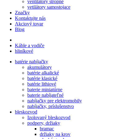
ventilátory stropné
vetilátory samostojace
Značky
Kontaktujte nás
Akciový tovar
Blog
Káble a vodiče
hliníkové
batérie nabíjačky
akumulátory
batérie alkalické
batérie klasické
batérie lithiové
baterie miniatúrne
baterie nabíjateľné
nabíjačky pre elektromobily
nabíjačky, príslušenstvo
bleskozvod
Izolovaný bleskozvod
podpery, držiaky
bramac
držiaky na krov