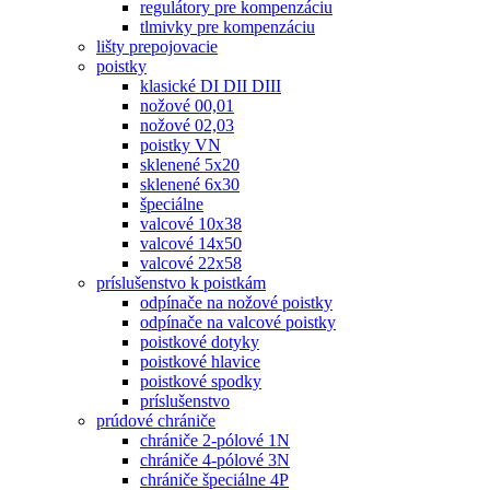
regulátory pre kompenzáciu
tlmivky pre kompenzáciu
lišty prepojovacie
poistky
klasické DI DII DIII
nožové 00,01
nožové 02,03
poistky VN
sklenené 5x20
sklenené 6x30
špeciálne
valcové 10x38
valcové 14x50
valcové 22x58
príslušenstvo k poistkám
odpínače na nožové poistky
odpínače na valcové poistky
poistkové dotyky
poistkové hlavice
poistkové spodky
príslušenstvo
prúdové chrániče
chrániče 2-pólové 1N
chrániče 4-pólové 3N
chrániče špeciálne 4P