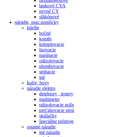
bezhalogenové
lankové CYA
pevné CY
silikónové
náradie, prac.pomôcky
kliešte
bočné
kombi
krimplovacie
lisovacie
napínacie
odizolovacie
plombovacie
strihacie
iné
kufre, boxy
náradie elektro
detektory , testery
multimetre
odizolovacie nože
preťahovacie perá
skúšačky
špeciálne prístroje
ostatné náradie
iné náradie