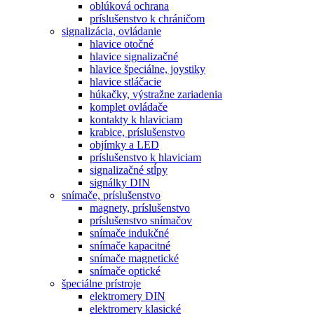
oblúková ochrana
príslušenstvo k chráničom
signalizácia, ovládanie
hlavice otočné
hlavice signalizačné
hlavice špeciálne, joystiky
hlavice stláčacie
húkačky, výstražne zariadenia
komplet ovládače
kontakty k hlaviciam
krabice, príslušenstvo
objímky a LED
príslušenstvo k hlaviciam
signalizačné stĺpy
signálky DIN
snímače, príslušenstvo
magnety, príslušenstvo
príslušenstvo snímačov
snímače indukčné
snímače kapacitné
snímače magnetické
snímače optické
špeciálne prístroje
elektromery DIN
elektromery klasické