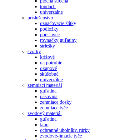
plochá strecha
tondach
univerzálne
príslušenstvo
označovacie štítky
podložky
podstavce
rovnačky guľatiny
striešky
svorky
krížové
na potrubie
okapové
skúšobné
univerzálne
zemniaci materiál
guľatina
pásovina
zemniace dosky
zemniace tyče
zvodový materiál
guľatina
lano
ochranné uholníky. rúrky
zvodové-jímacie tyče