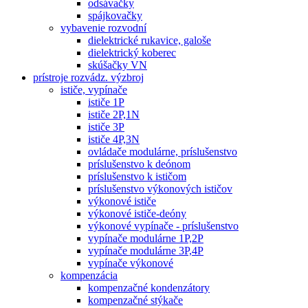
odsávačky
spájkovačky
vybavenie rozvodní
dielektrické rukavice, galoše
dielektrický koberec
skúšačky VN
prístroje rozvádz. výzbroj
ističe, vypínače
ističe 1P
ističe 2P,1N
ističe 3P
ističe 4P,3N
ovládače modulárne, príslušenstvo
príslušenstvo k deónom
príslušenstvo k ističom
príslušenstvo výkonových ističov
výkonové ističe
výkonové ističe-deóny
výkonové vypínače - príslušenstvo
vypínače modulárne 1P,2P
vypínače modulárne 3P,4P
vypínače výkonové
kompenzácia
kompenzačné kondenzátory
kompenzačné stýkače