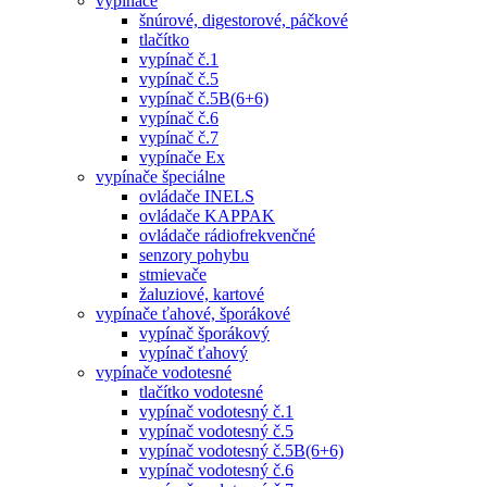
vypínače
šnúrové, digestorové, páčkové
tlačítko
vypínač č.1
vypínač č.5
vypínač č.5B(6+6)
vypínač č.6
vypínač č.7
vypínače Ex
vypínače špeciálne
ovládače INELS
ovládače KAPPAK
ovládače rádiofrekvenčné
senzory pohybu
stmievače
žaluziové, kartové
vypínače ťahové, šporákové
vypínač šporákový
vypínač ťahový
vypínače vodotesné
tlačítko vodotesné
vypínač vodotesný č.1
vypínač vodotesný č.5
vypínač vodotesný č.5B(6+6)
vypínač vodotesný č.6