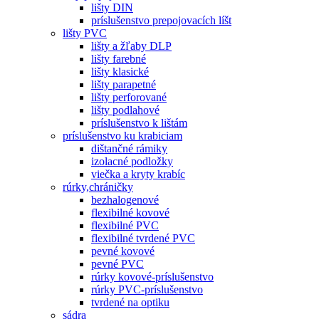
lišty DIN
príslušenstvo prepojovacích líšt
lišty PVC
lišty a žľaby DLP
lišty farebné
lišty klasické
lišty parapetné
lišty perforované
lišty podlahové
príslušenstvo k lištám
príslušenstvo ku krabiciam
dištančné rámiky
izolacné podložky
viečka a kryty krabíc
rúrky,chráničky
bezhalogenové
flexibilné kovové
flexibilné PVC
flexibilné tvrdené PVC
pevné kovové
pevné PVC
rúrky kovové-príslušenstvo
rúrky PVC-príslušenstvo
tvrdené na optiku
sádra