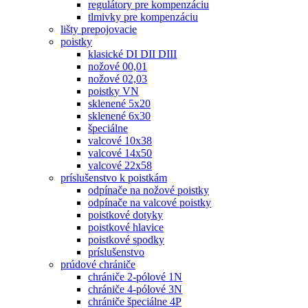
regulátory pre kompenzáciu
tlmivky pre kompenzáciu
lišty prepojovacie
poistky
klasické DI DII DIII
nožové 00,01
nožové 02,03
poistky VN
sklenené 5x20
sklenené 6x30
špeciálne
valcové 10x38
valcové 14x50
valcové 22x58
príslušenstvo k poistkám
odpínače na nožové poistky
odpínače na valcové poistky
poistkové dotyky
poistkové hlavice
poistkové spodky
príslušenstvo
prúdové chrániče
chrániče 2-pólové 1N
chrániče 4-pólové 3N
chrániče špeciálne 4P