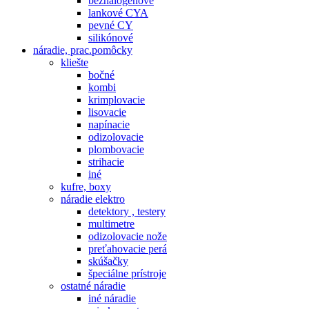
bezhalogenové
lankové CYA
pevné CY
silikónové
náradie, prac.pomôcky
kliešte
bočné
kombi
krimplovacie
lisovacie
napínacie
odizolovacie
plombovacie
strihacie
iné
kufre, boxy
náradie elektro
detektory , testery
multimetre
odizolovacie nože
preťahovacie perá
skúšačky
špeciálne prístroje
ostatné náradie
iné náradie