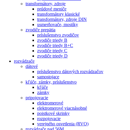
transformátory, zdroje
prúdové meniče
transformátory klasické
transformátory, zdroje DIN
usmerňovače, mostíky
zvodiče prepätia
príslušenstvo zvodičov
zvodiče triedy B
zvodiče triedy B+C
zvodiče triedy C
zvodiče triedy D
rozvádzače
dátové
príslušenstvo dátových rozvádzačov
samostojace
kľúče, zámky, príslušenstvo
kľúče
zámky
pripojovacie
elektromerové
elektromerové viacnásobné
poistkové skrinky
rozpojovacie
verejného osvetlenia (RVO)
rozvádzače nad 56M