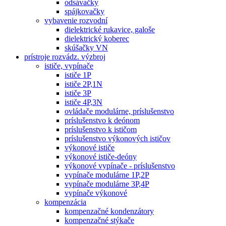
odsávačky
spájkovačky
vybavenie rozvodní
dielektrické rukavice, galoše
dielektrický koberec
skúšačky VN
prístroje rozvádz. výzbroj
ističe, vypínače
ističe 1P
ističe 2P,1N
ističe 3P
ističe 4P,3N
ovládače modulárne, príslušenstvo
príslušenstvo k deónom
príslušenstvo k ističom
príslušenstvo výkonových ističov
výkonové ističe
výkonové ističe-deóny
výkonové vypínače - príslušenstvo
vypínače modulárne 1P,2P
vypínače modulárne 3P,4P
vypínače výkonové
kompenzácia
kompenzačné kondenzátory
kompenzačné stýkače