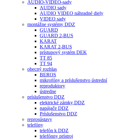
AUDIO-VIDEO-sady
AUDIO sady
AUDIO VIDEO náhradné diely
VIDEO sady
montážne systémy DDZ
GUARD
GUARD 2-BUS
KARAT
KARAT 2-BUS
prístupový systém DEK
TT 85
TT 94
obecný rozhlas
BEROS
mikrofóny a príslušenstvo ústrední
reproduktory
ústredne
príslušenstvo DDZ
elektrické zámky DDZ
napájače DDZ
Príslušenstvo DDZ
reprosústavy
telefóny
telefón k DDZ
telefónny prístroj