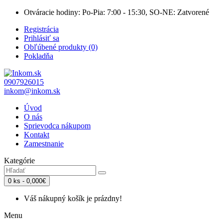
Otváracie hodiny: Po-Pia: 7:00 - 15:30, SO-NE: Zatvorené
Registrácia
Prihlásiť sa
Obľúbené produkty (0)
Pokladňa
0907926015
inkom@inkom.sk
Úvod
O nás
Sprievodca nákupom
Kontakt
Zamestnanie
Kategórie
0 ks - 0,000€
Váš nákupný košík je prázdny!
Menu