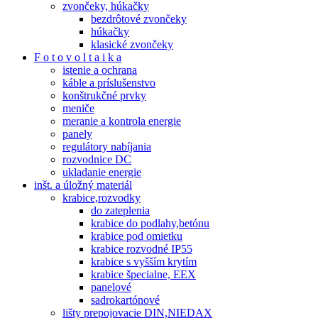
zvončeky, húkačky
bezdrôtové zvončeky
húkačky
klasické zvončeky
F o t o v o l t a i k a
istenie a ochrana
káble a príslušenstvo
konštrukčné prvky
meniče
meranie a kontrola energie
panely
regulátory nabíjania
rozvodnice DC
ukladanie energie
inšt. a úložný materiál
krabice,rozvodky
do zateplenia
krabice do podlahy,betónu
krabice pod omietku
krabice rozvodné IP55
krabice s vyšším krytím
krabice špecialne, EEX
panelové
sadrokartónové
lišty prepojovacie DIN,NIEDAX