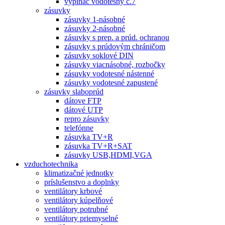
vypínač vodotesný č.7
zásuvky
zásuvky 1-násobné
zásuvky 2-násobné
zásuvky s prep. a prúd. ochranou
zásuvky s prúdovým chráničom
zásuvky soklové DIN
zásuvky viacnásobné, rozbočky
zásuvky vodotesné nástenné
zásuvky vodotesné zapustené
zásuvky slaboprúd
dátove FTP
dátové UTP
repro zásuvky
telefónne
zásuvka TV+R
zásuvka TV+R+SAT
zásuvky USB,HDMI,VGA
vzduchotechnika
klimatizačné jednotky
príslušenstvo a doplnky
ventilátory krbové
ventilátory kúpelňové
ventilátory potrubné
ventilátory priemyselné