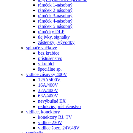
rámček 1-násobný
rámček 2-násobný
rámček 3-násobný
rámček 4-násobný
rámček 5-násobný
rámčeky DLP
tlejivky, signálky
záslepky , vývodky
spínače vačkové
bez krabice
príslušenstvo
v krabici
špeciálne sp.
vidlice zásuvky 400V
125A/400V
16A/400V
32A/400V
63A/400V
nevýbušné EX
redukcie, príslušenstvo
vidlice, konektory
konektory RJ, TV
vidlice 230V
vidlice špec. 24V,48V