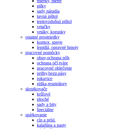
mierky, metre
pilky
sady náradia
tavná pištol
teplovzdušná pištol
vrtačky
vrtáky, korunky
ostatné prostriedky
kontox, spreje
lepidlá, opravné hmoty
pracovné pomôcky
obuv,ochrana nôh
ochrana očí,tváre
pracovné oblečenie
prilby,bezp.pásy
rukavice
rúška,respirátory
skrutkovače
krížové
ploché
sady a bity
špeciálne
spájkovanie
cín a prísl.
kalafúna a pasty