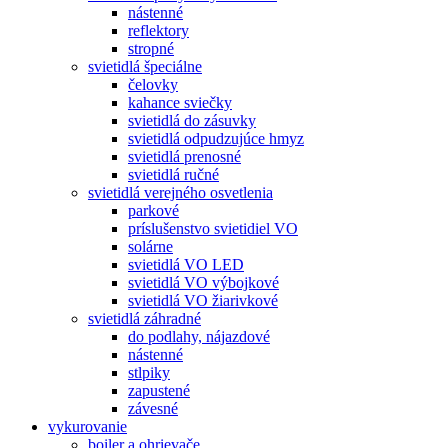
nástenné
reflektory
stropné
svietidlá špeciálne
čelovky
kahance sviečky
svietidlá do zásuvky
svietidlá odpudzujúce hmyz
svietidlá prenosné
svietidlá ručné
svietidlá verejného osvetlenia
parkové
príslušenstvo svietidiel VO
solárne
svietidlá VO LED
svietidlá VO výbojkové
svietidlá VO žiarivkové
svietidlá záhradné
do podlahy, nájazdové
nástenné
stlpiky
zapustené
závesné
vykurovanie
boiler a ohrievače