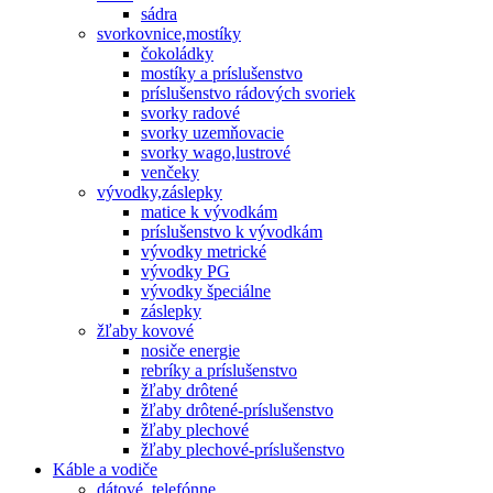
sádra
svorkovnice,mostíky
čokoládky
mostíky a príslušenstvo
príslušenstvo rádových svoriek
svorky radové
svorky uzemňovacie
svorky wago,lustrové
venčeky
vývodky,záslepky
matice k vývodkám
príslušenstvo k vývodkám
vývodky metrické
vývodky PG
vývodky špeciálne
záslepky
žľaby kovové
nosiče energie
rebríky a príslušenstvo
žľaby drôtené
žľaby drôtené-príslušenstvo
žľaby plechové
žľaby plechové-príslušenstvo
Káble a vodiče
dátové, telefónne