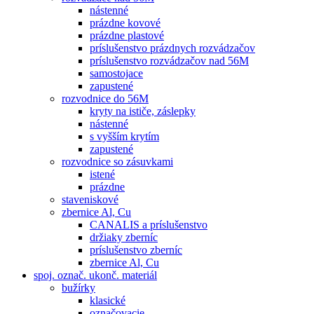
nástenné
prázdne kovové
prázdne plastové
príslušenstvo prázdnych rozvádzačov
príslušenstvo rozvádzačov nad 56M
samostojace
zapustené
rozvodnice do 56M
kryty na ističe, záslepky
nástenné
s vyšším krytím
zapustené
rozvodnice so zásuvkami
istené
prázdne
staveniskové
zbernice Al, Cu
CANALIS a príslušenstvo
držiaky zberníc
príslušenstvo zberníc
zbernice Al, Cu
spoj. označ. ukonč. materiál
bužírky
klasické
označovacie