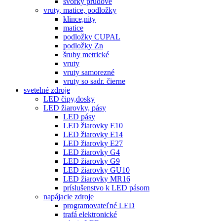
svorky prúdové
vruty, matice, podložky
klince,nity
matice
podložky CUPAL
podložky Zn
šruby metrické
vruty
vruty samorezné
vruty so sadr. čierne
svetelné zdroje
LED čipy,dosky
LED žiarovky, pásy
LED pásy
LED žiarovky E10
LED žiarovky E14
LED žiarovky E27
LED žiarovky G4
LED žiarovky G9
LED žiarovky GU10
LED žiarovky MR16
príslušenstvo k LED pásom
napájacie zdroje
programovateľné LED
trafá elektronické