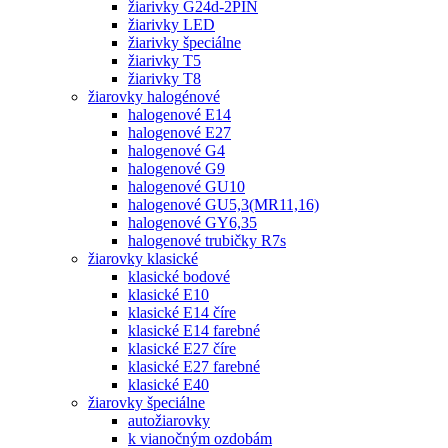
žiarivky G24d-2PIN
žiarivky LED
žiarivky špeciálne
žiarivky T5
žiarivky T8
žiarovky halogénové
halogenové E14
halogenové E27
halogenové G4
halogenové G9
halogenové GU10
halogenové GU5,3(MR11,16)
halogenové GY6,35
halogenové trubičky R7s
žiarovky klasické
klasické bodové
klasické E10
klasické E14 číre
klasické E14 farebné
klasické E27 číre
klasické E27 farebné
klasické E40
žiarovky špeciálne
autožiarovky
k vianočným ozdobám