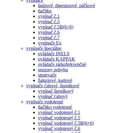
vypínače
šnúrové, digestorové, páčkové
tlačítko
vypínač č.1
vypínač č.5
vypínač č.5B(6+6)
vypínač č.6
vypínač č.7
vypínače Ex
vypínače špeciálne
ovládače INELS
ovládače KAPPAK
ovládače rádiofrekvenčné
senzory pohybu
stmievače
žaluziové, kartové
vypínače ťahové, šporákové
vypínač šporákový
vypínač ťahový
vypínače vodotesné
tlačítko vodotesné
vypínač vodotesný č.1
vypínač vodotesný č.5
vypínač vodotesný č.5B(6+6)
vypínač vodotesný č.6