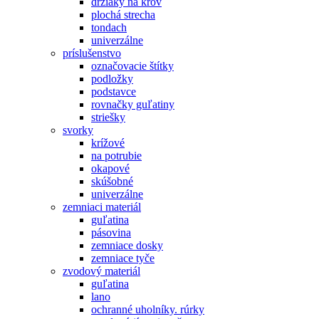
držiaky na krov
plochá strecha
tondach
univerzálne
príslušenstvo
označovacie štítky
podložky
podstavce
rovnačky guľatiny
striešky
svorky
krížové
na potrubie
okapové
skúšobné
univerzálne
zemniaci materiál
guľatina
pásovina
zemniace dosky
zemniace tyče
zvodový materiál
guľatina
lano
ochranné uholníky. rúrky