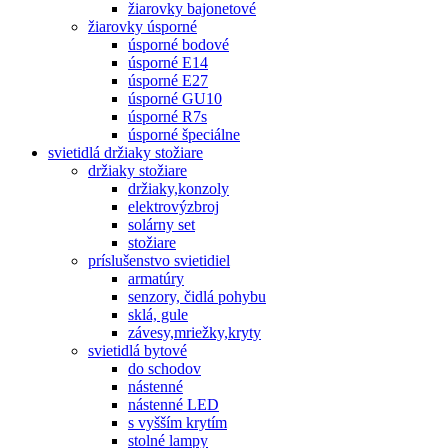
žiarovky bajonetové
žiarovky úsporné
úsporné bodové
úsporné E14
úsporné E27
úsporné GU10
úsporné R7s
úsporné špeciálne
svietidlá držiaky stožiare
držiaky stožiare
držiaky,konzoly
elektrovýzbroj
solárny set
stožiare
príslušenstvo svietidiel
armatúry
senzory, čidlá pohybu
sklá, gule
závesy,mriežky,kryty
svietidlá bytové
do schodov
nástenné
nástenné LED
s vyšším krytím
stolné lampy