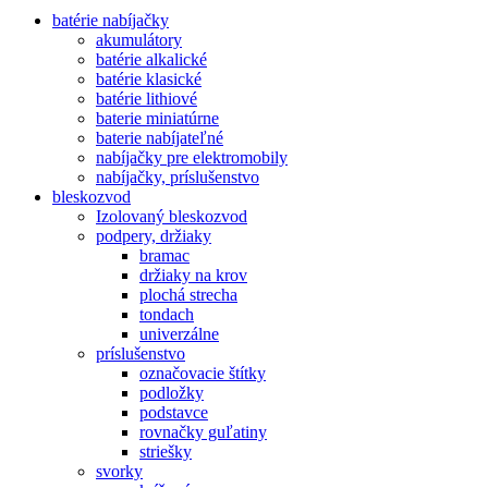
batérie nabíjačky
akumulátory
batérie alkalické
batérie klasické
batérie lithiové
baterie miniatúrne
baterie nabíjateľné
nabíjačky pre elektromobily
nabíjačky, príslušenstvo
bleskozvod
Izolovaný bleskozvod
podpery, držiaky
bramac
držiaky na krov
plochá strecha
tondach
univerzálne
príslušenstvo
označovacie štítky
podložky
podstavce
rovnačky guľatiny
striešky
svorky