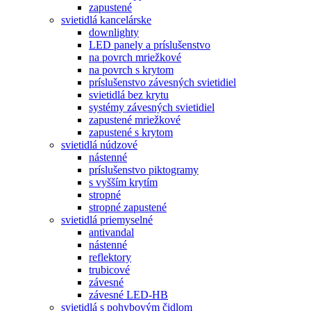
zapustené
svietidlá kancelárske
downlighty
LED panely a príslušenstvo
na povrch mriežkové
na povrch s krytom
príslušenstvo závesných svietidiel
svietidlá bez krytu
systémy závesných svietidiel
zapustené mriežkové
zapustené s krytom
svietidlá núdzové
nástenné
príslušenstvo piktogramy
s vyšším krytím
stropné
stropné zapustené
svietidlá priemyselné
antivandal
nástenné
reflektory
trubicové
závesné
závesné LED-HB
svietidlá s pohybovým čidlom