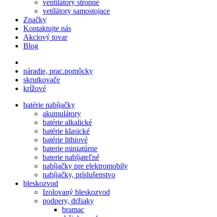
ventilátory stropné
vetilátory samostojace
Značky
Kontaktujte nás
Akciový tovar
Blog
náradie, prac.pomôcky
skrutkovače
krížové
batérie nabíjačky
akumulátory
batérie alkalické
batérie klasické
batérie lithiové
baterie miniatúrne
baterie nabíjateľné
nabíjačky pre elektromobily
nabíjačky, príslušenstvo
bleskozvod
Izolovaný bleskozvod
podpery, držiaky
bramac