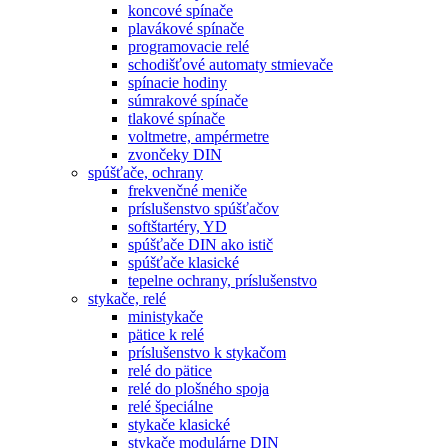
koncové spínače
plavákové spínače
programovacie relé
schodišťové automaty stmievače
spínacie hodiny
súmrakové spínače
tlakové spínače
voltmetre, ampérmetre
zvončeky DIN
spúšťače, ochrany
frekvenčné meniče
príslušenstvo spúšťačov
softštartéry, YD
spúšťače DIN ako istič
spúšťače klasické
tepelne ochrany, príslušenstvo
stykače, relé
ministykače
pätice k relé
príslušenstvo k stykačom
relé do pätice
relé do plošného spoja
relé špeciálne
stykače klasické
stykače modulárne DIN