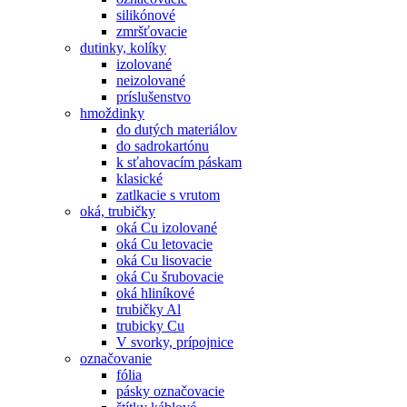
silikónové
zmršťovacie
dutinky, kolíky
izolované
neizolované
príslušenstvo
hmoždinky
do dutých materiálov
do sadrokartónu
k sťahovacím páskam
klasické
zatlkacie s vrutom
oká, trubičky
oká Cu izolované
oká Cu letovacie
oká Cu lisovacie
oká Cu šrubovacie
oká hliníkové
trubičky Al
trubicky Cu
V svorky, prípojnice
označovanie
fólia
pásky označovacie