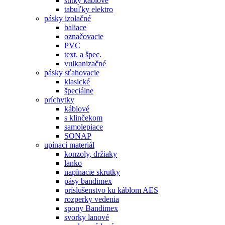
štítky káblové
tabuľky elektro
pásky izolačné
baliace
označovacie
PVC
text. a špec.
vulkanizačné
pásky sťahovacie
klasické
špeciálne
príchytky
káblové
s klinčekom
samolepiace
SONAP
upínací materiál
konzoly, držiaky
lanko
napínacie skrutky
pásy bandimex
príslušenstvo ku káblom AES
rozperky vedenia
spony Bandimex
svorky lanové