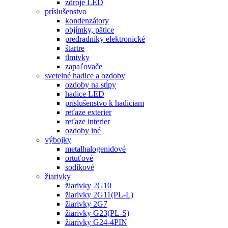
zdroje LED
príslušenstvo
kondenzátory
objímky, pätice
predradníky elektronické
štartre
tlmivky
zapaľovače
svetelné hadice a ozdoby
ozdoby na stĺpy
hadice LED
príslušenstvo k hadiciam
reťaze exterier
reťaze interier
ozdoby iné
výbojky
metalhalogenidové
ortuťové
sodíkové
žiarivky
žiarivky 2G10
žiarivky 2G11(PL-L)
žiarivky 2G7
žiarivky G23(PL-S)
žiarivky G24-4PIN