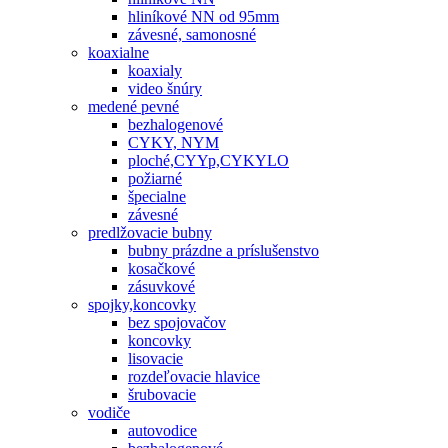
hliníkové NN od 95mm
závesné, samonosné
koaxialne
koaxialy
video šnúry
medené pevné
bezhalogenové
CYKY, NYM
ploché,CYYp,CYKYLO
požiarné
špecialne
závesné
predlžovacie bubny
bubny prázdne a príslušenstvo
kosačkové
zásuvkové
spojky,koncovky
bez spojovačov
koncovky
lisovacie
rozdeľovacie hlavice
šrubovacie
vodiče
autovodice