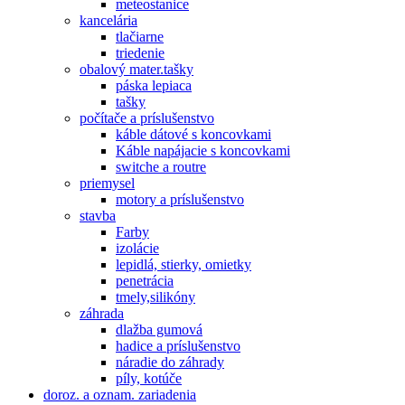
meteostanice
kancelária
tlačiarne
triedenie
obalový mater.tašky
páska lepiaca
tašky
počítače a príslušenstvo
káble dátové s koncovkami
Káble napájacie s koncovkami
switche a routre
priemysel
motory a príslušenstvo
stavba
Farby
izolácie
lepidlá, stierky, omietky
penetrácia
tmely,silikóny
záhrada
dlažba gumová
hadice a príslušenstvo
náradie do záhrady
píly, kotúče
doroz. a oznam. zariadenia