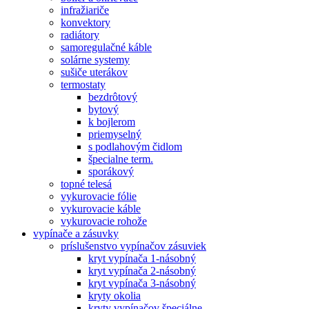
infražiariče
konvektory
radiátory
samoregulačné káble
solárne systemy
sušiče uterákov
termostaty
bezdrôtový
bytový
k bojlerom
priemyselný
s podlahovým čidlom
špecialne term.
sporákový
topné telesá
vykurovacie fólie
vykurovacie káble
vykurovacie rohože
vypínače a zásuvky
príslušenstvo vypínačov zásuviek
kryt vypínača 1-násobný
kryt vypínača 2-násobný
kryt vypínača 3-násobný
kryty okolia
kryty vypínačov špeciálne