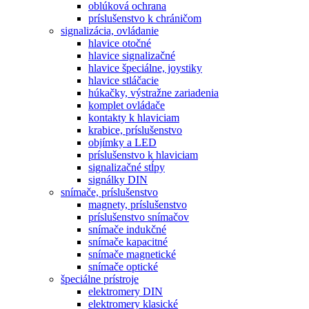
oblúková ochrana
príslušenstvo k chráničom
signalizácia, ovládanie
hlavice otočné
hlavice signalizačné
hlavice špeciálne, joystiky
hlavice stláčacie
húkačky, výstražne zariadenia
komplet ovládače
kontakty k hlaviciam
krabice, príslušenstvo
objímky a LED
príslušenstvo k hlaviciam
signalizačné stĺpy
signálky DIN
snímače, príslušenstvo
magnety, príslušenstvo
príslušenstvo snímačov
snímače indukčné
snímače kapacitné
snímače magnetické
snímače optické
špeciálne prístroje
elektromery DIN
elektromery klasické