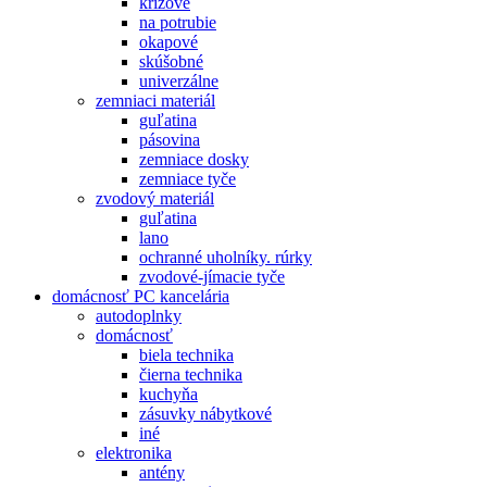
krížové
na potrubie
okapové
skúšobné
univerzálne
zemniaci materiál
guľatina
pásovina
zemniace dosky
zemniace tyče
zvodový materiál
guľatina
lano
ochranné uholníky. rúrky
zvodové-jímacie tyče
domácnosť PC kancelária
autodoplnky
domácnosť
biela technika
čierna technika
kuchyňa
zásuvky nábytkové
iné
elektronika
antény