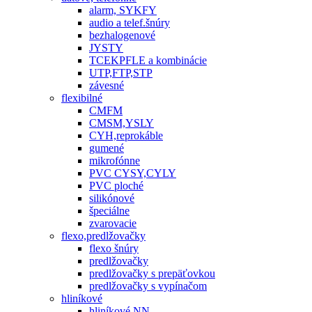
alarm, SYKFY
audio a telef.šnúry
bezhalogenové
JYSTY
TCEKPFLE a kombinácie
UTP,FTP,STP
závesné
flexibilné
CMFM
CMSM,YSLY
CYH,reprokáble
gumené
mikrofónne
PVC CYSY,CYLY
PVC ploché
silikónové
špeciálne
zvarovacie
flexo,predlžovačky
flexo šnúry
predlžovačky
predlžovačky s prepäťovkou
predlžovačky s vypínačom
hliníkové
hliníkové NN