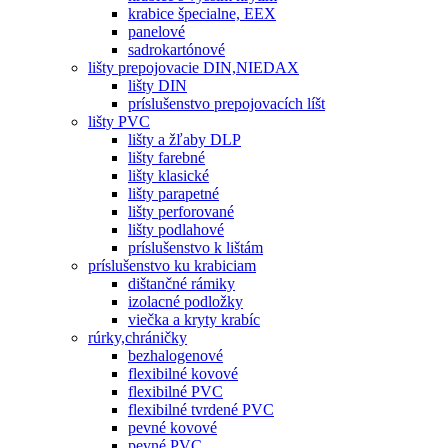
krabice špecialne, EEX
panelové
sadrokartónové
lišty prepojovacie DIN,NIEDAX
lišty DIN
príslušenstvo prepojovacích líšt
lišty PVC
lišty a žľaby DLP
lišty farebné
lišty klasické
lišty parapetné
lišty perforované
lišty podlahové
príslušenstvo k lištám
príslušenstvo ku krabiciam
dištančné rámiky
izolacné podložky
viečka a kryty krabíc
rúrky,chráničky
bezhalogenové
flexibilné kovové
flexibilné PVC
flexibilné tvrdené PVC
pevné kovové
pevné PVC