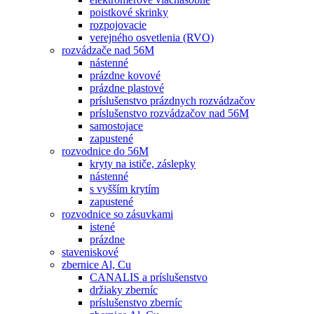
poistkové skrinky
rozpojovacie
verejného osvetlenia (RVO)
rozvádzače nad 56M
nástenné
prázdne kovové
prázdne plastové
príslušenstvo prázdnych rozvádzačov
príslušenstvo rozvádzačov nad 56M
samostojace
zapustené
rozvodnice do 56M
kryty na ističe, záslepky
nástenné
s vyšším krytím
zapustené
rozvodnice so zásuvkami
istené
prázdne
staveniskové
zbernice Al, Cu
CANALIS a príslušenstvo
držiaky zberníc
príslušenstvo zberníc