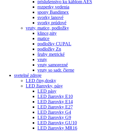
príslušenstvo ku káblom AES
rozperky vedenia
spony Bandimex
svorky lanové
svorky prúdové
vruty, matice, podložky
klince,nity
matice
podložky CUPAL
podložky Zn
šruby metrické
vruty
vruty samorezné
vruty so sadr. čierne
svetelné zdroje
LED čipy,dosky
LED žiarovky, pásy
LED pásy
LED žiarovky E10
LED žiarovky E14
LED žiarovky E27
LED žiarovky G4
LED žiarovky G9
LED žiarovky GU10
LED žiarovky MR16