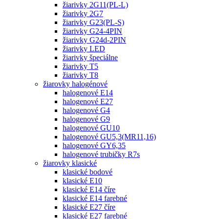
žiarivky 2G11(PL-L)
žiarivky 2G7
žiarivky G23(PL-S)
žiarivky G24-4PIN
žiarivky G24d-2PIN
žiarivky LED
žiarivky špeciálne
žiarivky T5
žiarivky T8
žiarovky halogénové
halogenové E14
halogenové E27
halogenové G4
halogenové G9
halogenové GU10
halogenové GU5,3(MR11,16)
halogenové GY6,35
halogenové trubičky R7s
žiarovky klasické
klasické bodové
klasické E10
klasické E14 číre
klasické E14 farebné
klasické E27 číre
klasické E27 farebné