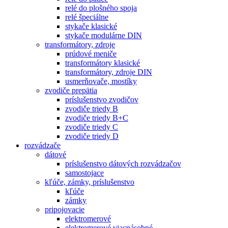
relé do plošného spoja
relé špeciálne
stykače klasické
stykače modulárne DIN
transformátory, zdroje
prúdové meniče
transformátory klasické
transformátory, zdroje DIN
usmerňovače, mostíky
zvodiče prepätia
príslušenstvo zvodičov
zvodiče triedy B
zvodiče triedy B+C
zvodiče triedy C
zvodiče triedy D
rozvádzače
dátové
príslušenstvo dátových rozvádzačov
samostojace
kľúče, zámky, príslušenstvo
kľúče
zámky
pripojovacie
elektromerové
elektromerové viacnásobné