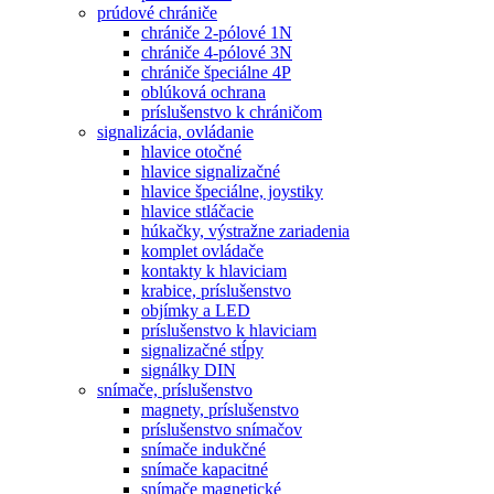
prúdové chrániče
chrániče 2-pólové 1N
chrániče 4-pólové 3N
chrániče špeciálne 4P
oblúková ochrana
príslušenstvo k chráničom
signalizácia, ovládanie
hlavice otočné
hlavice signalizačné
hlavice špeciálne, joystiky
hlavice stláčacie
húkačky, výstražne zariadenia
komplet ovládače
kontakty k hlaviciam
krabice, príslušenstvo
objímky a LED
príslušenstvo k hlaviciam
signalizačné stĺpy
signálky DIN
snímače, príslušenstvo
magnety, príslušenstvo
príslušenstvo snímačov
snímače indukčné
snímače kapacitné
snímače magnetické