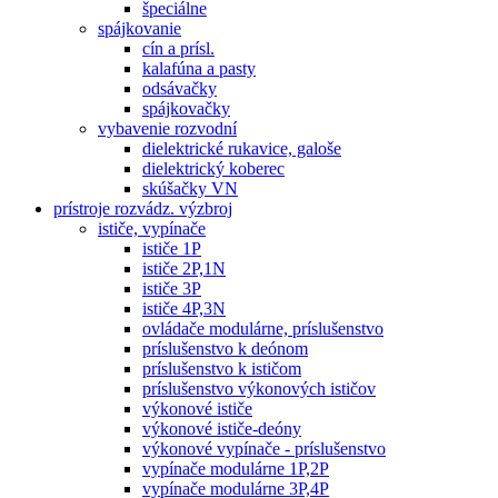
špeciálne
spájkovanie
cín a prísl.
kalafúna a pasty
odsávačky
spájkovačky
vybavenie rozvodní
dielektrické rukavice, galoše
dielektrický koberec
skúšačky VN
prístroje rozvádz. výzbroj
ističe, vypínače
ističe 1P
ističe 2P,1N
ističe 3P
ističe 4P,3N
ovládače modulárne, príslušenstvo
príslušenstvo k deónom
príslušenstvo k ističom
príslušenstvo výkonových ističov
výkonové ističe
výkonové ističe-deóny
výkonové vypínače - príslušenstvo
vypínače modulárne 1P,2P
vypínače modulárne 3P,4P