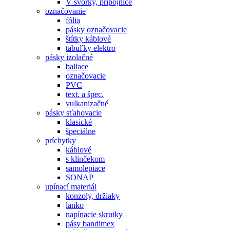
V svorky, prípojnice
označovanie
fólia
pásky označovacie
štítky káblové
tabuľky elektro
pásky izolačné
baliace
označovacie
PVC
text. a špec.
vulkanizačné
pásky sťahovacie
klasické
špeciálne
príchytky
káblové
s klinčekom
samolepiace
SONAP
upínací materiál
konzoly, držiaky
lanko
napínacie skrutky
pásy bandimex