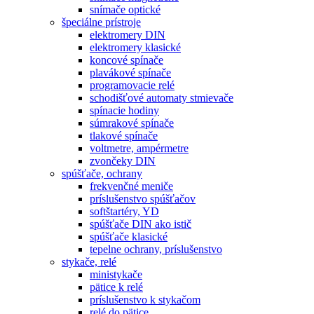
snímače optické
špeciálne prístroje
elektromery DIN
elektromery klasické
koncové spínače
plavákové spínače
programovacie relé
schodišťové automaty stmievače
spínacie hodiny
súmrakové spínače
tlakové spínače
voltmetre, ampérmetre
zvončeky DIN
spúšťače, ochrany
frekvenčné meniče
príslušenstvo spúšťačov
softštartéry, YD
spúšťače DIN ako istič
spúšťače klasické
tepelne ochrany, príslušenstvo
stykače, relé
ministykače
pätice k relé
príslušenstvo k stykačom
relé do pätice