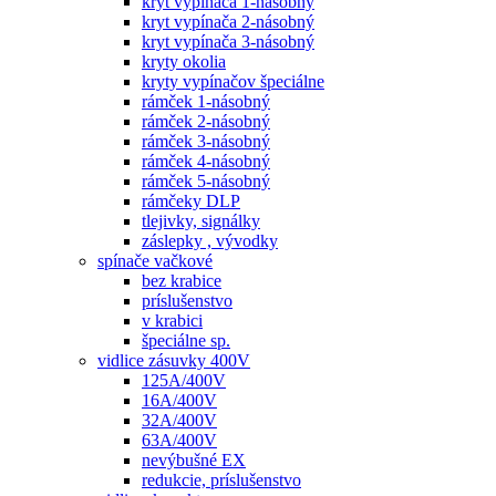
kryt vypínača 1-násobný
kryt vypínača 2-násobný
kryt vypínača 3-násobný
kryty okolia
kryty vypínačov špeciálne
rámček 1-násobný
rámček 2-násobný
rámček 3-násobný
rámček 4-násobný
rámček 5-násobný
rámčeky DLP
tlejivky, signálky
záslepky , vývodky
spínače vačkové
bez krabice
príslušenstvo
v krabici
špeciálne sp.
vidlice zásuvky 400V
125A/400V
16A/400V
32A/400V
63A/400V
nevýbušné EX
redukcie, príslušenstvo