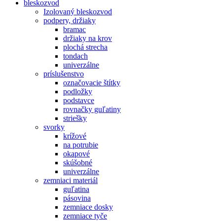
bleskozvod
Izolovaný bleskozvod
podpery, držiaky
bramac
držiaky na krov
plochá strecha
tondach
univerzálne
príslušenstvo
označovacie štítky
podložky
podstavce
rovnačky guľatiny
striešky
svorky
krížové
na potrubie
okapové
skúšobné
univerzálne
zemniaci materiál
guľatina
pásovina
zemniace dosky
zemniace tyče