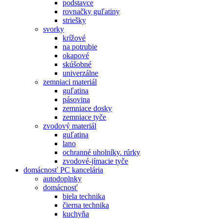
podstavce
rovnačky guľatiny
striešky
svorky
krížové
na potrubie
okapové
skúšobné
univerzálne
zemniaci materiál
guľatina
pásovina
zemniace dosky
zemniace tyče
zvodový materiál
guľatina
lano
ochranné uholníky. rúrky
zvodové-jímacie tyče
domácnosť PC kancelária
autodoplnky
domácnosť
biela technika
čierna technika
kuchyňa