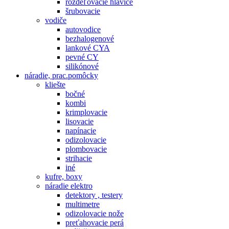
rozdeľovacie hlavice
šrubovacie
vodiče
autovodice
bezhalogenové
lankové CYA
pevné CY
silikónové
náradie, prac.pomôcky
kliešte
bočné
kombi
krimplovacie
lisovacie
napínacie
odizolovacie
plombovacie
strihacie
iné
kufre, boxy
náradie elektro
detektory , testery
multimetre
odizolovacie nože
preťahovacie perá