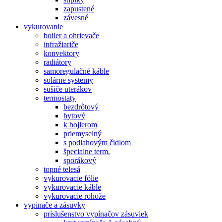
zapustené
závesné
vykurovanie
boiler a ohrievače
infražiariče
konvektory
radiátory
samoregulačné káble
solárne systemy
sušiče uterákov
termostaty
bezdrôtový
bytový
k bojlerom
priemyselný
s podlahovým čidlom
špecialne term.
sporákový
topné telesá
vykurovacie fólie
vykurovacie káble
vykurovacie rohože
vypínače a zásuvky
príslušenstvo vypínačov zásuviek