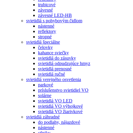
trubicové
závesné
závesné LED-HB
svietidlá s pohybovým čidlom
nástenné
reflektory
stropné
svietidlá špeciálne
čelovky
kahance sviečky
svietidlá do zásuvky
svietidlá odpudzujúce hmyz
svietidlá prenosné
svietidlá ručné
svietidlá verejného osvetlenia
parkové
príslušenstvo svietidiel VO
solárne
svietidlá VO LED
svietidlá VO výbojkové
svietidlá VO žiarivkové
svietidlá záhradné
do podlahy, nájazdové
nástenné
stlpiky