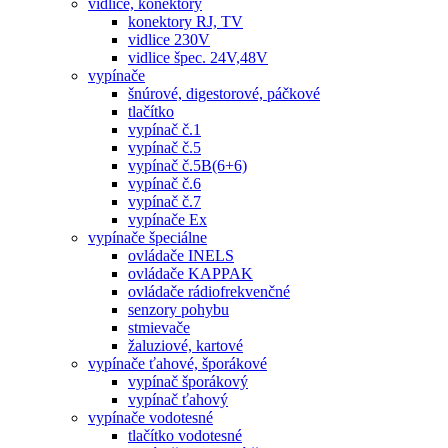
vidlice, konektory
konektory RJ, TV
vidlice 230V
vidlice špec. 24V,48V
vypínače
šnúrové, digestorové, páčkové
tlačítko
vypínač č.1
vypínač č.5
vypínač č.5B(6+6)
vypínač č.6
vypínač č.7
vypínače Ex
vypínače špeciálne
ovládače INELS
ovládače KAPPAK
ovládače rádiofrekvenčné
senzory pohybu
stmievače
žaluziové, kartové
vypínače ťahové, šporákové
vypínač šporákový
vypínač ťahový
vypínače vodotesné
tlačítko vodotesné