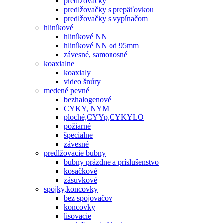
predlžovačky
predlžovačky s prepäťovkou
predlžovačky s vypínačom
hliníkové
hliníkové NN
hliníkové NN od 95mm
závesné, samonosné
koaxialne
koaxialy
video šnúry
medené pevné
bezhalogenové
CYKY, NYM
ploché,CYYp,CYKYLO
požiarné
špecialne
závesné
predlžovacie bubny
bubny prázdne a príslušenstvo
kosačkové
zásuvkové
spojky,koncovky
bez spojovačov
koncovky
lisovacie