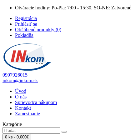
Otváracie hodiny: Po-Pia: 7:00 - 15:30, SO-NE: Zatvorené
Registrácia
Prihlásiť sa
Obľúbené produkty (0)
Pokladňa
0907926015
inkom@inkom.sk
Úvod
O nás
Sprievodca nákupom
Kontakt
Zamestnanie
Kategórie
0 ks - 0,000€