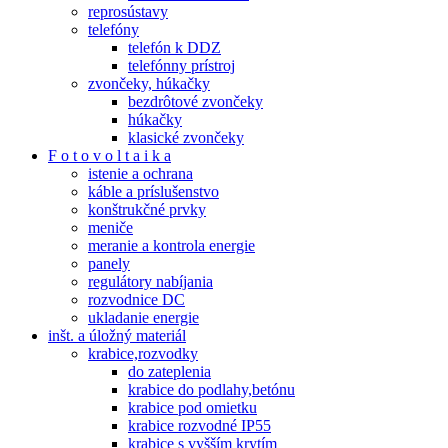
reprosústavy
telefóny
telefón k DDZ
telefónny prístroj
zvončeky, húkačky
bezdrôtové zvončeky
húkačky
klasické zvončeky
F o t o v o l t a i k a
istenie a ochrana
káble a príslušenstvo
konštrukčné prvky
meniče
meranie a kontrola energie
panely
regulátory nabíjania
rozvodnice DC
ukladanie energie
inšt. a úložný materiál
krabice,rozvodky
do zateplenia
krabice do podlahy,betónu
krabice pod omietku
krabice rozvodné IP55
krabice s vyšším krytím