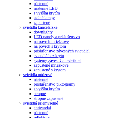
nástenné
nástenné LED
s vyšším krytím
stolné lampy
zapustené
svietidlá kancelárske
downlighty
LED panely a príslušenstvo
na povrch mriežkové
na povrch s krytom
príslušenstvo závesných svietidiel
svietidlá bez krytu
systémy závesných svietidiel
zapustené mriežkové
zapustené s krytom
svietidlá núdzové
nástenné
príslušenstvo piktogramy
s vyšším krytím
stropné
stropné zapustené
svietidlá priemyselné
antivandal
nástenné
reflektory