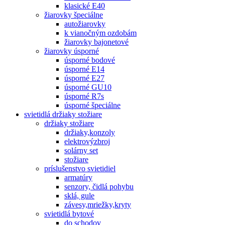
klasické E40
žiarovky špeciálne
autožiarovky
k vianočným ozdobám
žiarovky bajonetové
žiarovky úsporné
úsporné bodové
úsporné E14
úsporné E27
úsporné GU10
úsporné R7s
úsporné špeciálne
svietidlá držiaky stožiare
držiaky stožiare
držiaky,konzoly
elektrovýzbroj
solárny set
stožiare
príslušenstvo svietidiel
armatúry
senzory, čidlá pohybu
sklá, gule
závesy,mriežky,kryty
svietidlá bytové
do schodov