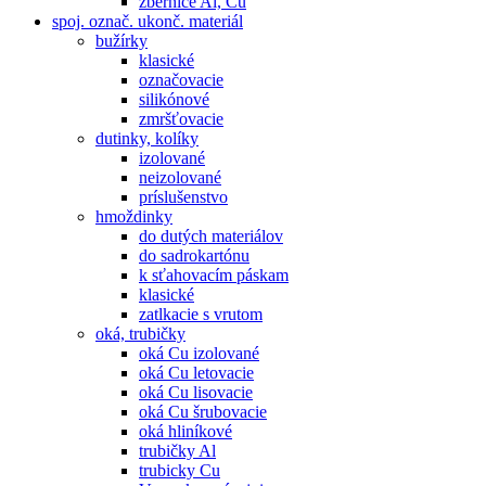
zbernice Al, Cu
spoj. označ. ukonč. materiál
bužírky
klasické
označovacie
silikónové
zmršťovacie
dutinky, kolíky
izolované
neizolované
príslušenstvo
hmoždinky
do dutých materiálov
do sadrokartónu
k sťahovacím páskam
klasické
zatlkacie s vrutom
oká, trubičky
oká Cu izolované
oká Cu letovacie
oká Cu lisovacie
oká Cu šrubovacie
oká hliníkové
trubičky Al
trubicky Cu