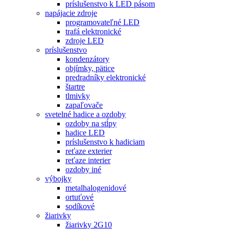
príslušenstvo k LED pásom
napájacie zdroje
programovateľné LED
trafá elektronické
zdroje LED
príslušenstvo
kondenzátory
objímky, pätice
predradníky elektronické
štartre
tlmivky
zapaľovače
svetelné hadice a ozdoby
ozdoby na stĺpy
hadice LED
príslušenstvo k hadiciam
reťaze exterier
reťaze interier
ozdoby iné
výbojky
metalhalogenidové
ortuťové
sodíkové
žiarivky
žiarivky 2G10