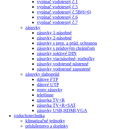
vypínač vodotesný č.1
vypínač vodotesný č.5
vypínač vodotesný č.5B(6+6)
vypínač vodotesný č.6
vypínač vodotesný č.7
zásuvky
zásuvky 1-násobné
zásuvky 2-násobné
zásuvky s prep. a prúd. ochranou
zásuvky s prúdovým chráničom
zásuvky soklové DIN
zásuvky viacnásobné, rozbočky
zásuvky vodotesné nástenné
zásuvky vodotesné zapustené
zásuvky slaboprúd
dátove FTP
dátové UTP
repro zásuvky
telefónne
zásuvka TV+R
zásuvka TV+R+SAT
zásuvky USB,HDMI,VGA
vzduchotechnika
klimatizačné jednotky
príslušenstvo a doplnky