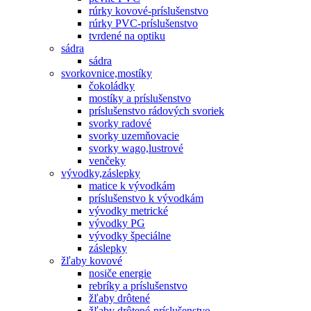
rúrky kovové-príslušenstvo
rúrky PVC-príslušenstvo
tvrdené na optiku
sádra
sádra
svorkovnice,mostíky
čokoládky
mostíky a príslušenstvo
príslušenstvo rádových svoriek
svorky radové
svorky uzemňovacie
svorky wago,lustrové
venčeky
vývodky,záslepky
matice k vývodkám
príslušenstvo k vývodkám
vývodky metrické
vývodky PG
vývodky špeciálne
záslepky
žľaby kovové
nosiče energie
rebríky a príslušenstvo
žľaby drôtené
žľaby drôtené-príslušenstvo