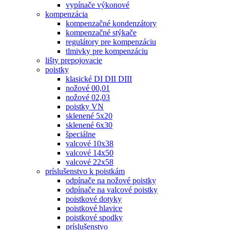
vypínače výkonové
kompenzácia
kompenzačné kondenzátory
kompenzačné stýkače
regulátory pre kompenzáciu
tlmivky pre kompenzáciu
lišty prepojovacie
poistky
klasické DI DII DIII
nožové 00,01
nožové 02,03
poistky VN
sklenené 5x20
sklenené 6x30
špeciálne
valcové 10x38
valcové 14x50
valcové 22x58
príslušenstvo k poistkám
odpínače na nožové poistky
odpínače na valcové poistky
poistkové dotyky
poistkové hlavice
poistkové spodky
príslušenstvo