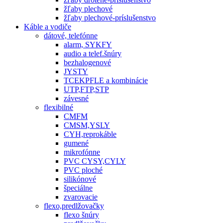
žľaby plechové
žľaby plechové-príslušenstvo
Káble a vodiče
dátové, telefónne
alarm, SYKFY
audio a telef.šnúry
bezhalogenové
JYSTY
TCEKPFLE a kombinácie
UTP,FTP,STP
závesné
flexibilné
CMFM
CMSM,YSLY
CYH,reprokáble
gumené
mikrofónne
PVC CYSY,CYLY
PVC ploché
silikónové
špeciálne
zvarovacie
flexo,predlžovačky
flexo šnúry