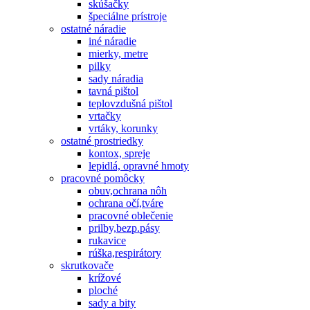
skúšačky
špeciálne prístroje
ostatné náradie
iné náradie
mierky, metre
pilky
sady náradia
tavná pištol
teplovzdušná pištol
vrtačky
vrtáky, korunky
ostatné prostriedky
kontox, spreje
lepidlá, opravné hmoty
pracovné pomôcky
obuv,ochrana nôh
ochrana očí,tváre
pracovné oblečenie
prilby,bezp.pásy
rukavice
rúška,respirátory
skrutkovače
krížové
ploché
sady a bity