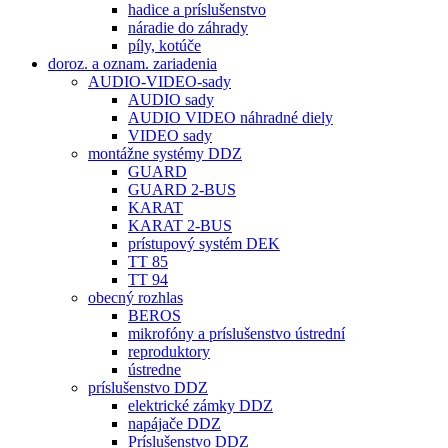
hadice a príslušenstvo
náradie do záhrady
píly, kotúče
doroz. a oznam. zariadenia
AUDIO-VIDEO-sady
AUDIO sady
AUDIO VIDEO náhradné diely
VIDEO sady
montážne systémy DDZ
GUARD
GUARD 2-BUS
KARAT
KARAT 2-BUS
prístupový systém DEK
TT 85
TT 94
obecný rozhlas
BEROS
mikrofóny a príslušenstvo ústrední
reproduktory
ústredne
príslušenstvo DDZ
elektrické zámky DDZ
napájače DDZ
Príslušenstvo DDZ