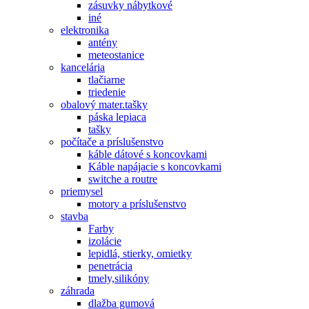
zásuvky nábytkové
iné
elektronika
antény
meteostanice
kancelária
tlačiarne
triedenie
obalový mater.tašky
páska lepiaca
tašky
počítače a príslušenstvo
káble dátové s koncovkami
Káble napájacie s koncovkami
switche a routre
priemysel
motory a príslušenstvo
stavba
Farby
izolácie
lepidlá, stierky, omietky
penetrácia
tmely,silikóny
záhrada
dlažba gumová