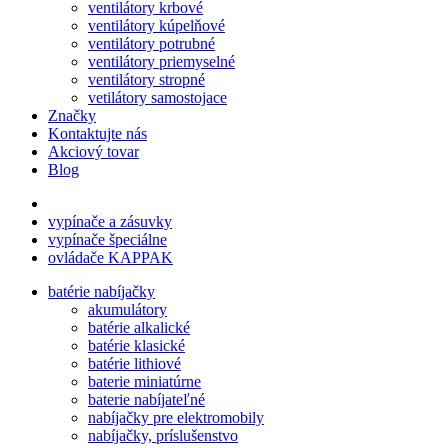
ventilátory krbové
ventilátory kúpelňové
ventilátory potrubné
ventilátory priemyselné
ventilátory stropné
vetilátory samostojace
Značky
Kontaktujte nás
Akciový tovar
Blog
vypínače a zásuvky
vypínače špeciálne
ovládače KAPPAK
batérie nabíjačky
akumulátory
batérie alkalické
batérie klasické
batérie lithiové
baterie miniatúrne
baterie nabíjateľné
nabíjačky pre elektromobily
nabíjačky, príslušenstvo