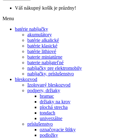
Váš nákupný košík je prázdny!
Menu
batérie nabíjačky
akumulátory
batérie alkalické
batérie klasické
batérie lithiové
baterie miniatúrne
baterie nabíjateľné
nabíjačky pre elektromobily
nabíjačky, príslušenstvo
bleskozvod
Izolovaný bleskozvod
podpery, držiaky
bramac
držiaky na krov
plochá strecha
tondach
univerzálne
príslušenstvo
označovacie štítky
podložky