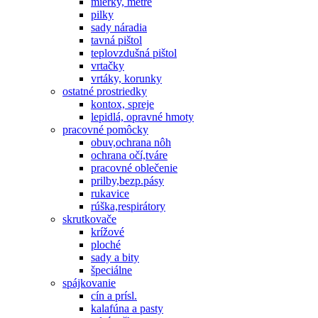
mierky, metre
pilky
sady náradia
tavná pištol
teplovzdušná pištol
vrtačky
vrtáky, korunky
ostatné prostriedky
kontox, spreje
lepidlá, opravné hmoty
pracovné pomôcky
obuv,ochrana nôh
ochrana očí,tváre
pracovné oblečenie
prilby,bezp.pásy
rukavice
rúška,respirátory
skrutkovače
krížové
ploché
sady a bity
špeciálne
spájkovanie
cín a prísl.
kalafúna a pasty