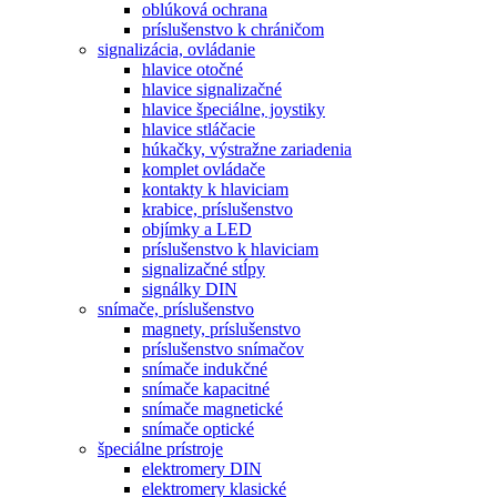
oblúková ochrana
príslušenstvo k chráničom
signalizácia, ovládanie
hlavice otočné
hlavice signalizačné
hlavice špeciálne, joystiky
hlavice stláčacie
húkačky, výstražne zariadenia
komplet ovládače
kontakty k hlaviciam
krabice, príslušenstvo
objímky a LED
príslušenstvo k hlaviciam
signalizačné stĺpy
signálky DIN
snímače, príslušenstvo
magnety, príslušenstvo
príslušenstvo snímačov
snímače indukčné
snímače kapacitné
snímače magnetické
snímače optické
špeciálne prístroje
elektromery DIN
elektromery klasické