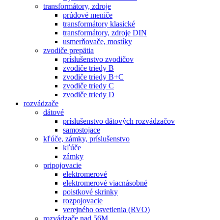
transformátory, zdroje
prúdové meniče
transformátory klasické
transformátory, zdroje DIN
usmerňovače, mostíky
zvodiče prepätia
príslušenstvo zvodičov
zvodiče triedy B
zvodiče triedy B+C
zvodiče triedy C
zvodiče triedy D
rozvádzače
dátové
príslušenstvo dátových rozvádzačov
samostojace
kľúče, zámky, príslušenstvo
kľúče
zámky
pripojovacie
elektromerové
elektromerové viacnásobné
poistkové skrinky
rozpojovacie
verejného osvetlenia (RVO)
rozvádzače nad 56M