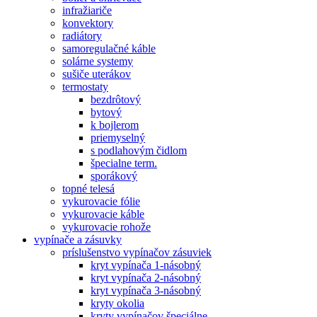
infražiariče
konvektory
radiátory
samoregulačné káble
solárne systemy
sušiče uterákov
termostaty
bezdrôtový
bytový
k bojlerom
priemyselný
s podlahovým čidlom
špecialne term.
sporákový
topné telesá
vykurovacie fólie
vykurovacie káble
vykurovacie rohože
vypínače a zásuvky
príslušenstvo vypínačov zásuviek
kryt vypínača 1-násobný
kryt vypínača 2-násobný
kryt vypínača 3-násobný
kryty okolia
kryty vypínačov špeciálne