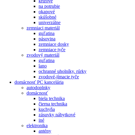
krížové
na potrubie
okapové
skúšobné
univerzálne
zemniaci materiál
guľatina
pásovina
zemniace dosky
zemniace tyče
zvodový materiál
guľatina
lano
ochranné uholníky. rúrky
zvodové-jímacie tyče
domácnosť PC kancelária
autodoplnky
domácnosť
biela technika
čierna technika
kuchyňa
zásuvky nábytkové
iné
elektronika
antény