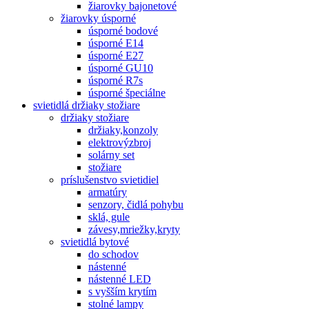
žiarovky bajonetové
žiarovky úsporné
úsporné bodové
úsporné E14
úsporné E27
úsporné GU10
úsporné R7s
úsporné špeciálne
svietidlá držiaky stožiare
držiaky stožiare
držiaky,konzoly
elektrovýzbroj
solárny set
stožiare
príslušenstvo svietidiel
armatúry
senzory, čidlá pohybu
sklá, gule
závesy,mriežky,kryty
svietidlá bytové
do schodov
nástenné
nástenné LED
s vyšším krytím
stolné lampy