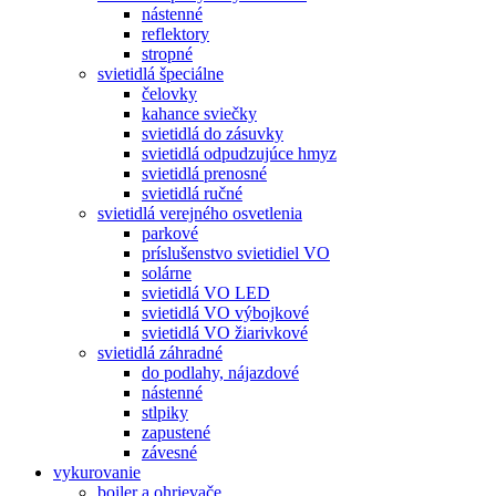
nástenné
reflektory
stropné
svietidlá špeciálne
čelovky
kahance sviečky
svietidlá do zásuvky
svietidlá odpudzujúce hmyz
svietidlá prenosné
svietidlá ručné
svietidlá verejného osvetlenia
parkové
príslušenstvo svietidiel VO
solárne
svietidlá VO LED
svietidlá VO výbojkové
svietidlá VO žiarivkové
svietidlá záhradné
do podlahy, nájazdové
nástenné
stlpiky
zapustené
závesné
vykurovanie
boiler a ohrievače