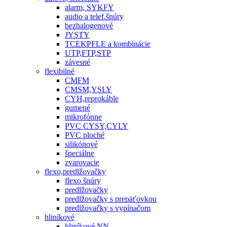
alarm, SYKFY
audio a telef.šnúry
bezhalogenové
JYSTY
TCEKPFLE a kombinácie
UTP,FTP,STP
závesné
flexibilné
CMFM
CMSM,YSLY
CYH,reprokáble
gumené
mikrofónne
PVC CYSY,CYLY
PVC ploché
silikónové
špeciálne
zvarovacie
flexo,predlžovačky
flexo šnúry
predlžovačky
predlžovačky s prepäťovkou
predlžovačky s vypínačom
hliníkové
hliníkové NN