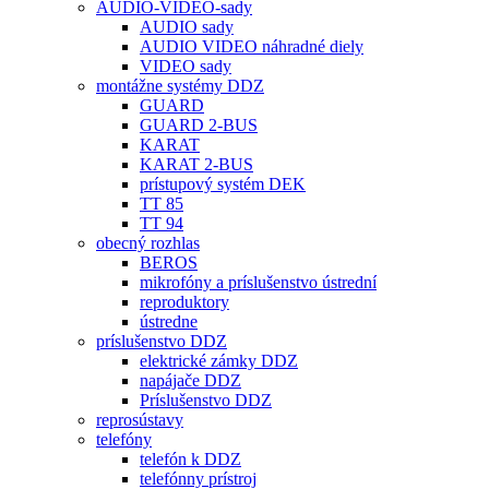
AUDIO-VIDEO-sady
AUDIO sady
AUDIO VIDEO náhradné diely
VIDEO sady
montážne systémy DDZ
GUARD
GUARD 2-BUS
KARAT
KARAT 2-BUS
prístupový systém DEK
TT 85
TT 94
obecný rozhlas
BEROS
mikrofóny a príslušenstvo ústrední
reproduktory
ústredne
príslušenstvo DDZ
elektrické zámky DDZ
napájače DDZ
Príslušenstvo DDZ
reprosústavy
telefóny
telefón k DDZ
telefónny prístroj