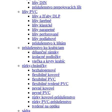
lišty DIN
príslušenstvo prepojovacích líšt
lišty PVC
lišty a žľaby DLP
lišty farebné
lišty klasické
lišty parapetné
lišty perforované
lišty podlahové
príslušenstvo k lištám
príslušenstvo ku krabiciam
dištančné rámiky
izolacné podložky
viečka a kryty krabíc
rúrky,chráničky
bezhalogenové
flexibilné kovové
flexibilné PVC
flexibilné tvrdené PVC
pevné kovové
pevné PVC
rúrky kovové-príslušenstvo
rúrky PVC-príslušenstvo
tvrdené na optiku
sádra