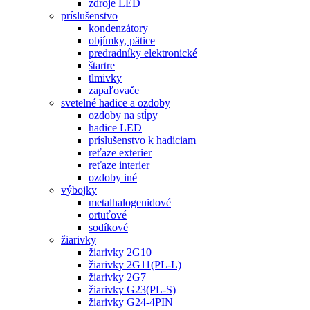
zdroje LED
príslušenstvo
kondenzátory
objímky, pätice
predradníky elektronické
štartre
tlmivky
zapaľovače
svetelné hadice a ozdoby
ozdoby na stĺpy
hadice LED
príslušenstvo k hadiciam
reťaze exterier
reťaze interier
ozdoby iné
výbojky
metalhalogenidové
ortuťové
sodíkové
žiarivky
žiarivky 2G10
žiarivky 2G11(PL-L)
žiarivky 2G7
žiarivky G23(PL-S)
žiarivky G24-4PIN