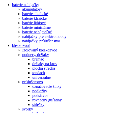
batérie nabíjačky
akumulátory
batérie alkalické
batérie klasické
batérie lithiové
baterie miniatúrne
baterie nabíjateľné
nabíjačky pre elektromobily
nabíjačky, príslušenstvo
bleskozvod
Izolovaný bleskozvod
podpery, držiaky
bramac
držiaky na krov
plochá strecha
tondach
univerzálne
príslušenstvo
označovacie štítky
podložky
podstavce
rovnačky guľatiny
striešky
svorky