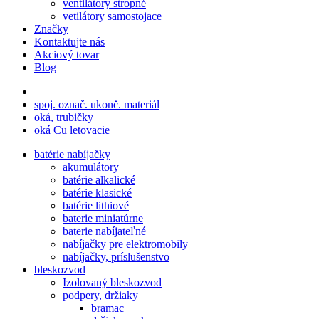
ventilátory stropné
vetilátory samostojace
Značky
Kontaktujte nás
Akciový tovar
Blog
spoj. označ. ukonč. materiál
oká, trubičky
oká Cu letovacie
batérie nabíjačky
akumulátory
batérie alkalické
batérie klasické
batérie lithiové
baterie miniatúrne
baterie nabíjateľné
nabíjačky pre elektromobily
nabíjačky, príslušenstvo
bleskozvod
Izolovaný bleskozvod
podpery, držiaky
bramac