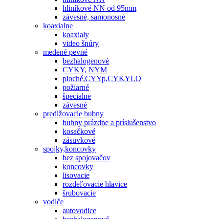
hliníkové NN od 95mm
závesné, samonosné
koaxialne
koaxialy
video šnúry
medené pevné
bezhalogenové
CYKY, NYM
ploché,CYYp,CYKYLO
požiarné
špecialne
závesné
predlžovacie bubny
bubny prázdne a príslušenstvo
kosačkové
zásuvkové
spojky,koncovky
bez spojovačov
koncovky
lisovacie
rozdeľovacie hlavice
šrubovacie
vodiče
autovodice