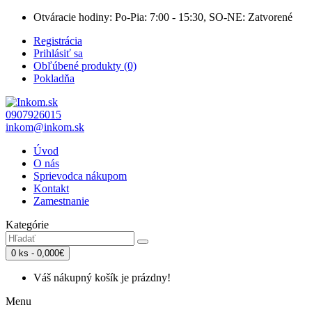
Otváracie hodiny: Po-Pia: 7:00 - 15:30, SO-NE: Zatvorené
Registrácia
Prihlásiť sa
Obľúbené produkty (0)
Pokladňa
0907926015
inkom@inkom.sk
Úvod
O nás
Sprievodca nákupom
Kontakt
Zamestnanie
Kategórie
0 ks - 0,000€
Váš nákupný košík je prázdny!
Menu