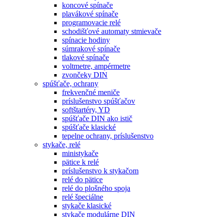
koncové spínače
plavákové spínače
programovacie relé
schodišťové automaty stmievače
spínacie hodiny
súmrakové spínače
tlakové spínače
voltmetre, ampérmetre
zvončeky DIN
spúšťače, ochrany
frekvenčné meniče
príslušenstvo spúšťačov
softštartéry, YD
spúšťače DIN ako istič
spúšťače klasické
tepelne ochrany, príslušenstvo
stykače, relé
ministykače
pätice k relé
príslušenstvo k stykačom
relé do pätice
relé do plošného spoja
relé špeciálne
stykače klasické
stykače modulárne DIN