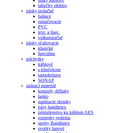
štítky káblové
tabuľky elektro
pásky izolačné
baliace
označovacie
PVC
text. a špec.
vulkanizačné
pásky sťahovacie
klasické
špeciálne
príchytky
káblové
s klinčekom
samolepiace
SONAP
upínací materiál
konzoly, držiaky
lanko
napínacie skrutky
pásy bandimex
príslušenstvo ku káblom AES
rozperky vedenia
spony Bandimex
svorky lanové