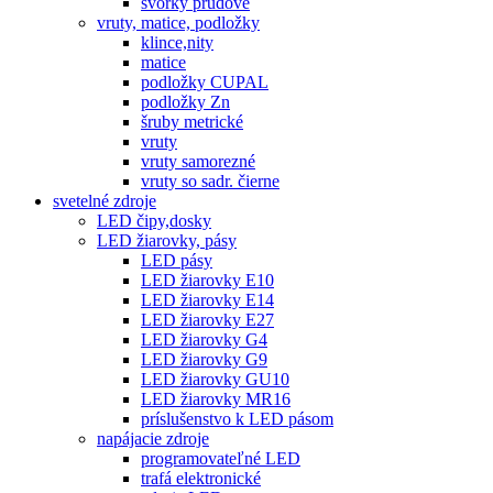
svorky prúdové
vruty, matice, podložky
klince,nity
matice
podložky CUPAL
podložky Zn
šruby metrické
vruty
vruty samorezné
vruty so sadr. čierne
svetelné zdroje
LED čipy,dosky
LED žiarovky, pásy
LED pásy
LED žiarovky E10
LED žiarovky E14
LED žiarovky E27
LED žiarovky G4
LED žiarovky G9
LED žiarovky GU10
LED žiarovky MR16
príslušenstvo k LED pásom
napájacie zdroje
programovateľné LED
trafá elektronické