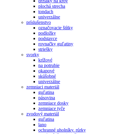
držiaky na krov
plochá strecha
tondach
univerzálne
príslušenstvo
označovacie štítky
podložky
podstavce
rovnačky guľatiny
striešky
svorky
krížové
na potrubie
okapové
skúšobné
univerzálne
zemniaci materiál
guľatina
pásovina
zemniace dosky
zemniace tyče
zvodový materiál
guľatina
lano
ochranné uholníky. rúrky