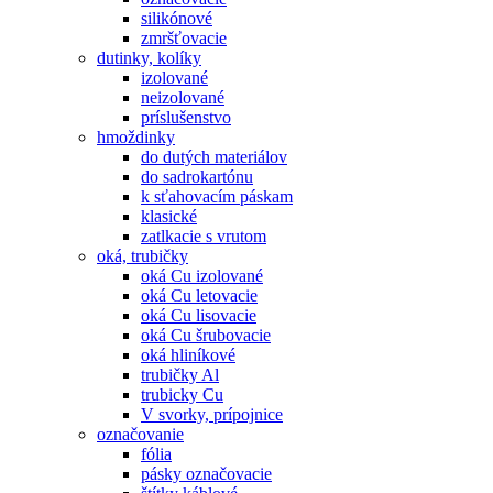
silikónové
zmršťovacie
dutinky, kolíky
izolované
neizolované
príslušenstvo
hmoždinky
do dutých materiálov
do sadrokartónu
k sťahovacím páskam
klasické
zatlkacie s vrutom
oká, trubičky
oká Cu izolované
oká Cu letovacie
oká Cu lisovacie
oká Cu šrubovacie
oká hliníkové
trubičky Al
trubicky Cu
V svorky, prípojnice
označovanie
fólia
pásky označovacie