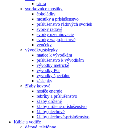
sádra
svorkovnice,mostíky
čokoládky
mostíky a príslušenstvo
príslušenstvo rádových svoriek
svorky radové
svorky uzemňovacie
svorky wago,lustrové
venčeky
vývodky,záslepky
matice k vývodkám
príslušenstvo k vývodkám
vývodky metrické
vývodky PG
vývodky špeciálne
záslepky
žľaby kovové
nosiče energie
rebríky a príslušenstvo
žľaby drôtené
žľaby drôtené-príslušenstvo
žľaby plechové
žľaby plechové-príslušenstvo
Káble a vodiče
dátové, telefónne