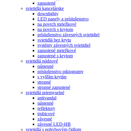
zapustené
svietidlá kancelárske
downlighty
LED panely a príslušenstvo
na povrch mriežkové
na povrch s krytom
príslušenstvo závesných svietidiel
svietidlá bez krytu
systémy závesných svietidiel
zapustené mriežkové
zapustené s krytom
svietidlá núdzové
nástenné
príslušenstvo piktogramy
s vyšším krytím
stropné
stropné zapustené
svietidlá priemyselné
antivandal
nástenné
reflektory
trubicové
závesné
závesné LED-HB
svietidlá s pohybovým čidlom