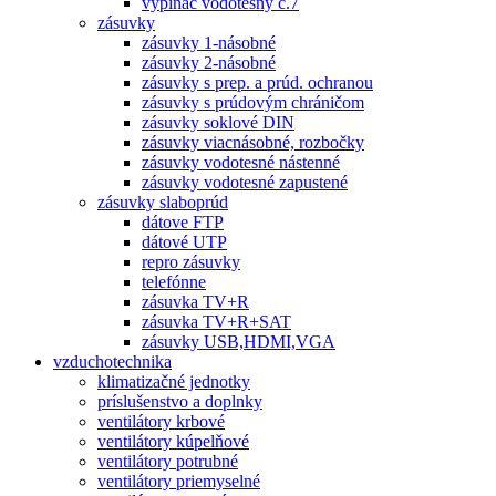
vypínač vodotesný č.7
zásuvky
zásuvky 1-násobné
zásuvky 2-násobné
zásuvky s prep. a prúd. ochranou
zásuvky s prúdovým chráničom
zásuvky soklové DIN
zásuvky viacnásobné, rozbočky
zásuvky vodotesné nástenné
zásuvky vodotesné zapustené
zásuvky slaboprúd
dátove FTP
dátové UTP
repro zásuvky
telefónne
zásuvka TV+R
zásuvka TV+R+SAT
zásuvky USB,HDMI,VGA
vzduchotechnika
klimatizačné jednotky
príslušenstvo a doplnky
ventilátory krbové
ventilátory kúpelňové
ventilátory potrubné
ventilátory priemyselné