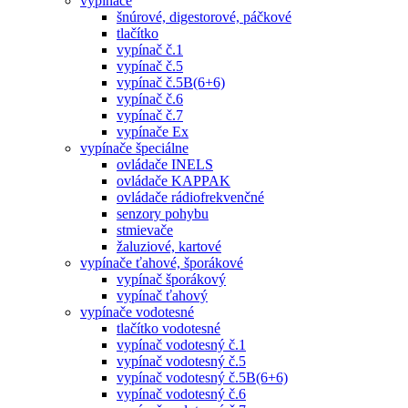
vypínače
šnúrové, digestorové, páčkové
tlačítko
vypínač č.1
vypínač č.5
vypínač č.5B(6+6)
vypínač č.6
vypínač č.7
vypínače Ex
vypínače špeciálne
ovládače INELS
ovládače KAPPAK
ovládače rádiofrekvenčné
senzory pohybu
stmievače
žaluziové, kartové
vypínače ťahové, šporákové
vypínač šporákový
vypínač ťahový
vypínače vodotesné
tlačítko vodotesné
vypínač vodotesný č.1
vypínač vodotesný č.5
vypínač vodotesný č.5B(6+6)
vypínač vodotesný č.6