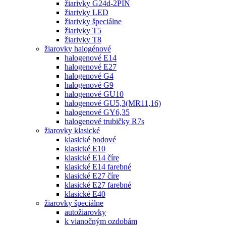
žiarivky G24d-2PIN
žiarivky LED
žiarivky špeciálne
žiarivky T5
žiarivky T8
žiarovky halogénové
halogenové E14
halogenové E27
halogenové G4
halogenové G9
halogenové GU10
halogenové GU5,3(MR11,16)
halogenové GY6,35
halogenové trubičky R7s
žiarovky klasické
klasické bodové
klasické E10
klasické E14 číre
klasické E14 farebné
klasické E27 číre
klasické E27 farebné
klasické E40
žiarovky špeciálne
autožiarovky
k vianočným ozdobám