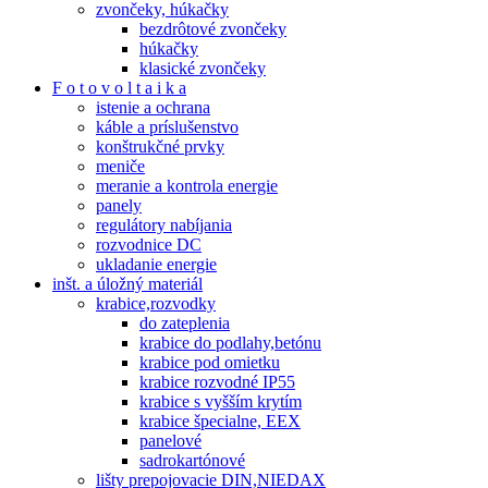
zvončeky, húkačky
bezdrôtové zvončeky
húkačky
klasické zvončeky
F o t o v o l t a i k a
istenie a ochrana
káble a príslušenstvo
konštrukčné prvky
meniče
meranie a kontrola energie
panely
regulátory nabíjania
rozvodnice DC
ukladanie energie
inšt. a úložný materiál
krabice,rozvodky
do zateplenia
krabice do podlahy,betónu
krabice pod omietku
krabice rozvodné IP55
krabice s vyšším krytím
krabice špecialne, EEX
panelové
sadrokartónové
lišty prepojovacie DIN,NIEDAX