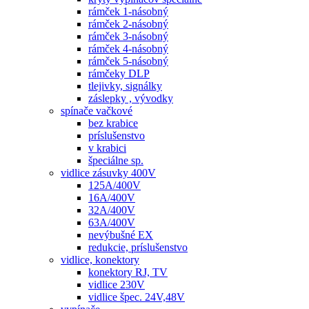
rámček 1-násobný
rámček 2-násobný
rámček 3-násobný
rámček 4-násobný
rámček 5-násobný
rámčeky DLP
tlejivky, signálky
záslepky , vývodky
spínače vačkové
bez krabice
príslušenstvo
v krabici
špeciálne sp.
vidlice zásuvky 400V
125A/400V
16A/400V
32A/400V
63A/400V
nevýbušné EX
redukcie, príslušenstvo
vidlice, konektory
konektory RJ, TV
vidlice 230V
vidlice špec. 24V,48V