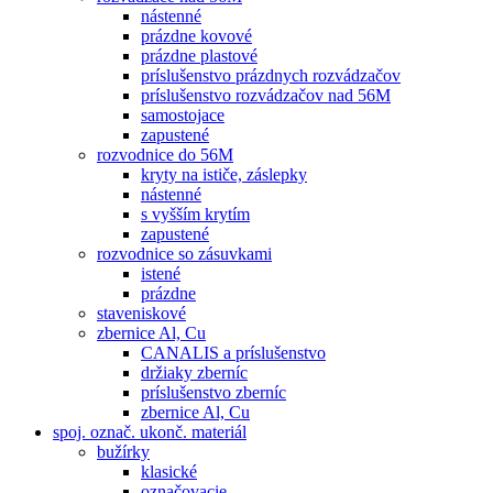
nástenné
prázdne kovové
prázdne plastové
príslušenstvo prázdnych rozvádzačov
príslušenstvo rozvádzačov nad 56M
samostojace
zapustené
rozvodnice do 56M
kryty na ističe, záslepky
nástenné
s vyšším krytím
zapustené
rozvodnice so zásuvkami
istené
prázdne
staveniskové
zbernice Al, Cu
CANALIS a príslušenstvo
držiaky zberníc
príslušenstvo zberníc
zbernice Al, Cu
spoj. označ. ukonč. materiál
bužírky
klasické
označovacie