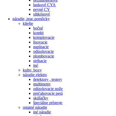
bezhalogenové
lankové CYA
pevné CY
silikónové
náradie, prac.pomôcky
kliešte
bočné
kombi
krimplovacie
lisovacie
napínacie
odizolovacie
plombovacie
strihacie
iné
kufre, boxy
náradie elektro
detektory , testery
multimetre
odizolovacie nože
preťahovacie perá
skúšačky
špeciálne prístroje
ostatné náradie
iné náradie