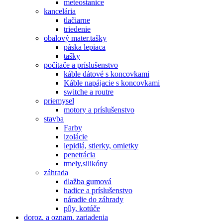
meteostanice
kancelária
tlačiarne
triedenie
obalový mater.tašky
páska lepiaca
tašky
počítače a príslušenstvo
káble dátové s koncovkami
Káble napájacie s koncovkami
switche a routre
priemysel
motory a príslušenstvo
stavba
Farby
izolácie
lepidlá, stierky, omietky
penetrácia
tmely,silikóny
záhrada
dlažba gumová
hadice a príslušenstvo
náradie do záhrady
píly, kotúče
doroz. a oznam. zariadenia