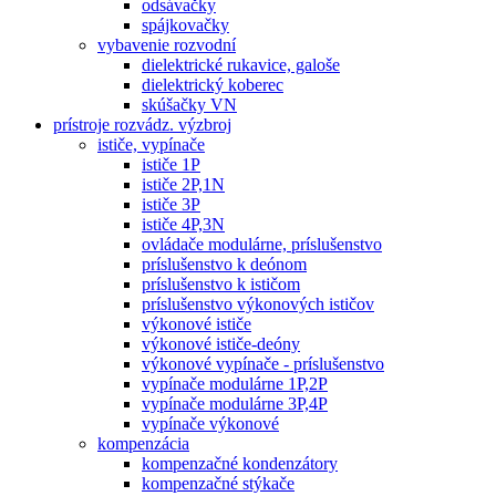
odsávačky
spájkovačky
vybavenie rozvodní
dielektrické rukavice, galoše
dielektrický koberec
skúšačky VN
prístroje rozvádz. výzbroj
ističe, vypínače
ističe 1P
ističe 2P,1N
ističe 3P
ističe 4P,3N
ovládače modulárne, príslušenstvo
príslušenstvo k deónom
príslušenstvo k ističom
príslušenstvo výkonových ističov
výkonové ističe
výkonové ističe-deóny
výkonové vypínače - príslušenstvo
vypínače modulárne 1P,2P
vypínače modulárne 3P,4P
vypínače výkonové
kompenzácia
kompenzačné kondenzátory
kompenzačné stýkače