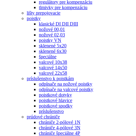
regulátory pre kompenzáciu
tlmivky pre kompenzáciu
lišty prepojovacie
poistky
klasické DI DII DIII
nožové 00,01
nožové 02,03
poistky VN
sklenené 5x20
sklenené 6x30
špeciálne
valcové 10x38
valcové 14x50
valcové 22x58
príslušenstvo k poistkám
odpínače na nožové poistky
odpínače na valcové poistky
poistkové dotyky
poistkové hlavice
poistkové spodky
príslušenstvo
prúdové chrániče
chrániče 2-pólové 1N
chrániče 4-pólové 3N
chrániče špeciálne 4P