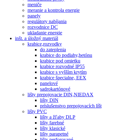
meniče
meranie a kontrola energie
panely
regulátory nabíjania
rozvodnice DC
ukladanie energie
inšt. a úložný materiál
krabice,rozvodky
do zateplenia
krabice do podlahy,betónu
krabice pod omietku
krabice rozvodné IP55
krabice s vyšším krytím
krabice špecialne, EEX
panelové
sadrokartónové
lišty prepojovacie DIN,NIEDAX
lišty DIN
príslušenstvo prepojovacích líšt
lišty PVC
lišty a žľaby DLP
lišty farebné
lišty klasické
lišty parapetné
lišty perforované