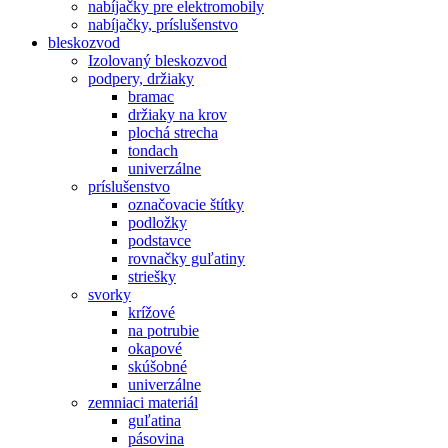
nabíjačky pre elektromobily
nabíjačky, príslušenstvo
bleskozvod
Izolovaný bleskozvod
podpery, držiaky
bramac
držiaky na krov
plochá strecha
tondach
univerzálne
príslušenstvo
označovacie štítky
podložky
podstavce
rovnačky guľatiny
striešky
svorky
krížové
na potrubie
okapové
skúšobné
univerzálne
zemniaci materiál
guľatina
pásovina