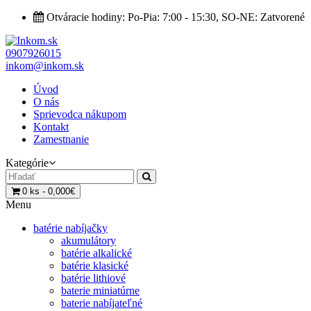
Otváracie hodiny: Po-Pia: 7:00 - 15:30, SO-NE: Zatvorené
0907926015
inkom@inkom.sk
Úvod
O nás
Sprievodca nákupom
Kontakt
Zamestnanie
Kategórie
0 ks - 0,000€
Menu
batérie nabíjačky
akumulátory
batérie alkalické
batérie klasické
batérie lithiové
baterie miniatúrne
baterie nabíjateľné