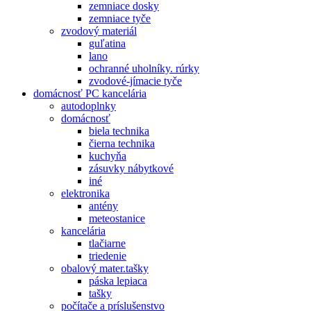
zemniace dosky
zemniace tyče
zvodový materiál
guľatina
lano
ochranné uholníky. rúrky
zvodové-jímacie tyče
domácnosť PC kancelária
autodoplnky
domácnosť
biela technika
čierna technika
kuchyňa
zásuvky nábytkové
iné
elektronika
antény
meteostanice
kancelária
tlačiarne
triedenie
obalový mater.tašky
páska lepiaca
tašky
počítače a príslušenstvo