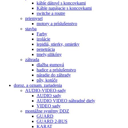
káble dátové s koncovkami
Káble napájacie s koncovkami
switche a routre
priemysel
motory a príslušenstvo
stavba
Farby
izolácie
lepidlá, stierky, omietky
penetrácia
tmely,silikóny
záhrada
dlažba gumová
hadice a príslušenstvo
náradie do záhrady
píly, kotúče
doroz. a oznam. zariadenia
AUDIO-VIDEO-sady
AUDIO sady
AUDIO VIDEO náhradné diely
VIDEO sady
montážne systémy DDZ
GUARD
GUARD 2-BUS
KARAT