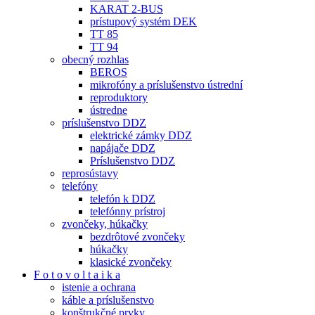
KARAT 2-BUS
prístupový systém DEK
TT 85
TT 94
obecný rozhlas
BEROS
mikrofóny a príslušenstvo ústrední
reproduktory
ústredne
príslušenstvo DDZ
elektrické zámky DDZ
napájače DDZ
Príslušenstvo DDZ
reprosústavy
telefóny
telefón k DDZ
telefónny prístroj
zvončeky, húkačky
bezdrôtové zvončeky
húkačky
klasické zvončeky
F o t o v o l t a i k a
istenie a ochrana
káble a príslušenstvo
konštrukčné prvky