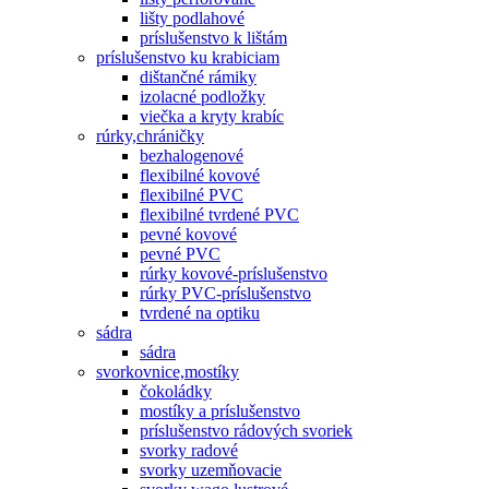
lišty podlahové
príslušenstvo k lištám
príslušenstvo ku krabiciam
dištančné rámiky
izolacné podložky
viečka a kryty krabíc
rúrky,chráničky
bezhalogenové
flexibilné kovové
flexibilné PVC
flexibilné tvrdené PVC
pevné kovové
pevné PVC
rúrky kovové-príslušenstvo
rúrky PVC-príslušenstvo
tvrdené na optiku
sádra
sádra
svorkovnice,mostíky
čokoládky
mostíky a príslušenstvo
príslušenstvo rádových svoriek
svorky radové
svorky uzemňovacie