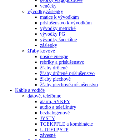
svorky wago,lustrové
venčeky
vývodky,záslepky
matice k vývodkám
príslušenstvo k vývodkám
vývodky metrické
vývodky PG
vývodky špeciálne
záslepky
žľaby kovové
nosiče energie
rebríky a príslušenstvo
žľaby drôtené
žľaby drôtené-príslušenstvo
žľaby plechové
žľaby plechové-príslušenstvo
Káble a vodiče
dátové, telefónne
alarm, SYKFY
audio a telef.šnúry
bezhalogenové
JYSTY
TCEKPFLE a kombinácie
UTP,FTP,STP
závesné